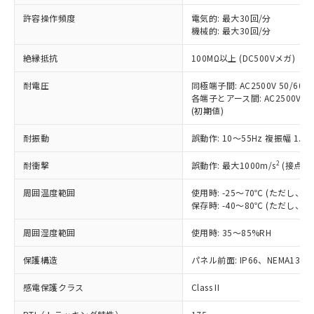
非含有に非対応の商品で、対応品を出す予
ご利用ください。
定はありません。
許容操作頻度
電気的: 最大30回/分
調査・確認中：EU RoHS指令（10物質）の
機械的: 最大30回/分
本サービスは、当社制御機器事業取扱
※1 中国RoHS○×表
非含有の対応状況を調査中または確認中の
商品の当社在庫状況および標準価格
絶縁抵抗
100MΩ以上 (DC500Vメガ)
商品です。
(税抜)を提供させていただくもので
「○」：最大均質材料含有率が中国RoHSの
非該当品：ライセンス料など無形物で、有
す。
耐電圧
同極端子間: AC2500V 50/60Hz
基準値以下であることを示します。
害物質有無と関係のない商品です。
当社制御機器事業取扱商品の中には、
各端子とアース間: AC2500V 50/
「×」：最大均質材料含有率が中国RoHSの
仕入先様の事情により、非含有部品として
(初期値)
本サービスの対象外となる商品もある
基準値を超えていることを示します。
いたものが、含有品と判明した場合などや
当社は、これら貴社製品のうち、外国
ことをご了承ください。
「－」：未確認です。当社販売部門へお問
むを得ず変更することがあります。
為替および外国貿易法に定める商品
耐振動
誤動作: 10～55Hz 複振幅 1.
在庫状況および標準価格照会結果は、
い合わせください。
（以下｢規制貨物等」という）を輸出
記載している更新日時点での社内デー
*EU RoHS指令（10物質）：
2
耐衝撃
誤動作: 最大1000m/s
(接点開
または国外への提供する場合は、日本
記
タに基づき作成されるものであり、閲
説明
鉛(Pb) 1000ppm以下、 水銀(Hg) 1000ppm以下、 カド
*中国RoHS10物質の基準値 (GB/T26572)：
国政府の輸出許可(または役務取引許
号
覧された時点での実際の在庫および標
ミウム(Cd) 100ppm以下、
Pb(鉛) :1000ppm、 Hg(水銀) : 1000ppm、 Cd(カドミウ
周囲温度範囲
使用時: -25～70℃ (ただし
可)を取得するなどの必要な手続きを
六価クロム(Cr(Ⅵ)) 1000ppm以下、ポリ臭化ビフェニル
ム) : 100ppm、
準価格とは異なる場合があることをご
保存時: -40～80℃ (ただし
類(PBB) 1000ppm以下、ポリ臭化ジフェニルエーテル類
Cr(Ⅵ)(六価クロム) : 1000ppm、 PBBs(ポリ臭化ビフェ
とります。
了承ください。
(PBDE) 1000ppm以下、フタル酸ビス(2-エチルヘキシ
○
一定数以上の在庫あり
ニル類) : 1000ppm、 PBDEs(ポリ臭化ジフェニルエーテ
当社は規制貨物を破棄する場合は、完
ル) (DEHP)(別名：DOP) 1000ppm以下、フタル酸ブチ
正式な納期状況および標準価格はお客
ル類) : 1000ppm、
周囲湿度範囲
使用時: 35～85%RH
ルベンジル（BBP） 1000ppm以下、フタル酸ジブチル
全に破砕するなど、違法に輸出されな
DBP(フタル酸ジブチル) : 1000ppm、 DIBP(フタル酸ジ
様のお取引先、またはお客様担当のオ
（DBP） 1000ppm以下、フタル酸ジイソブチル
イソブチル) : 1000ppm、 BBP(フタル酸ブチルベンジ
△
一定数には満たないが在庫あり
いよう必要な手段を講じます。
ムロン制御機器販売店・当社販売員に
(DIBP) 1000ppm以下
保護構造
パネル前面: IP66、NEMA13
ル) : 1000ppm、
当社は貴社製品を、核兵器、ミサイ
但し、RoHS指令で産業用監視および制御機器に対する
DEHP(フタル酸ビス(2-エチルヘキシル)) : 1000ppm
ご相談ください。
適用除外項目は除く。
ル、化学兵器、生物兵器またはその他
－
在庫なし(最新の在庫状況につ
感電保護クラス
Class II
オムロン制御機器販売店や当社販売拠
フタル酸エステル類の４物質については閾値を超える意
武器並びにこれらの製造装置等に一切
いては、お客様のお取引先、ま
図的な使用がないことを確認しています。
点は「
販売ネットワーク
」をご確認
※2 環境保護使用期限
使用いたしません。