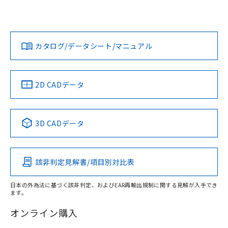
欄に対応日を記載しておりました。
いては、「カスタマーサポートセンタ お客様相談室」または
既に当社にて対応品への在庫切替を完了
貴社担当オムロン営業員または販売店にお問い合わせくださ
対応状況
対応予定月
※1
※2
していることから、特段のことがない限
い。
ダウンロードデータをご利用いただく前に、以下を必ずお読
り、2022年1月12日より割愛しておりま
みください。
カタログ/データシート/マニュアル
対応済み
す。
ソフトウェアの使用条件
お問い合わせ
中国 RoHS
注意事項・凡例
2D CADデータ
中国 RoHS表
※1 ※2
3D CADデータ
Pb
Hg
Cd
Cr(VI)
該非判定見解書/項目別対比表
X
O
O
O
日本の外為法に基づく該非判定、およびEAR再輸出規制に関する見解が入手でき
ます。
"対応済み"や非含有の記載がされた商品であっても、流通
在庫等で未対応品が混在する可能性があります。
オンライン購入
非含有品が必要な際は、弊社営業部門もしくは販売店へお