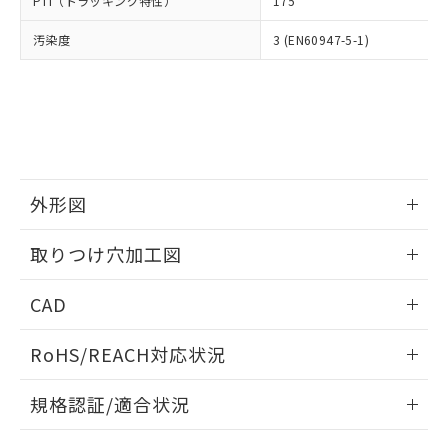
PTI（トラッキング特性）
175
たはお客様担当のオムロン制御
ください。
当社は、貴社製品を第三者に販売する
機器販売店・当社販売員にご確
在庫状況および標準価格結果を当社の
※2 対応予定月
「ｅ」：有害物質（10物質）のすべてが基
汚染度
3 (EN60947-5-1)
場合は、上記1、2および3の内容を当
認ください)
事前の承諾なく第三者に漏洩または開
準値以下であることを示します。
該第三者に通知します。また当社は、
示しないようお願いします。
部品在庫の切り替え状況などにより、予定
「10」：通常の使用状況下において有害物
販売先および販売に係わる関係者が違
マイパーツ機能（部品リスト作成サー
空
受注生産機種、また在庫状況の
月が前後することがあります。
質が外部に漏えいし、環境に深刻な影響を
法に輸出するおそれがある場合は、取
ビス）をご利用いただくには、I-Web
白
情報を公開していない機種
及ぼさない年数を意味します。
り引きをいたしません。
メンバーズにご登録されている必要が
「－」：未確認です。当社販売部門へお問
あります。
い合わせください。
お客様が当ウェブサイト上で当社にご
※3 非含有証明書ダウンロード
登録された部品リストについて、当社
外形図
および当社の共同利用者が、当社の製
下記の非含有証明書をダウンロードするこ
品・サービスに関するお客様との取
情報更新：2026/05/21
とができます。
取りつけ穴加工図
合意する
キャンセル
引・商談に必要な範囲で利用すること
をご了承ください。
情報更新：2026/05/21
EU RoHS指令（10物質）の非含有証明書
※当社の共同利用者とは、
"個人情報
CAD
51物質の非含有証明書（当社基準）
の共同利用に関して"
の「1.共同利
※本証明書は発行日時点で非含有を証明す
ログイン/会員登録いただくと、CADデータをダウンロー
用者の範囲」に記載されている法人を
RoHS/REACH対応状況
るもので、過去に遡って非含有を証明する
ドすることができます。
指します。
ものではありません。
情報更新：2026/7/29
また、RoHS指令のフタル酸エステル類４
規格認証/適合状況
物質の対応では、対応完了までの期間は出
ログイン/会員登録
EU RoHS
注意事項・凡例
荷製品に未対応品が混在することから備考
A22NK-3BM-01BA-P122についての規格認証/適合状況につ