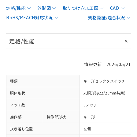
定格/性能
外形図
取りつけ穴加工図
CAD
RoHS/REACH対応状況
規格認証/適合状況
定格/性能
情報更新：2026/05/21
種類
キー形セレクタスイッチ
胴体形状
丸胴形(φ22/25mm共用)
ノッチ数
3ノッチ
操作部
操作部形状
キー形
抜き差し位置
左側