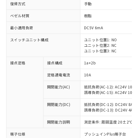
復帰方式
手動
ベゼル材質
樹脂
最小適用負荷
DC5V 6mA
スイッチユニット構成
ユニット位置1: NO
ユニット位置2: NC
ユニット位置3: NC
接点定格
接点構成
1a+2b
定格通電電流
10A
※1 対応状況
開閉能力(AC)
抵抗負荷(AC-12): AC24V 10A/A
誘導負荷(AC-15): AC24V 10A/AC
対応済み：EU RoHS指令（10物質）の
非含有に対応した製品が提供可能な商品で
開閉能力(DC)
抵抗負荷(DC-12): DC24V 8A/DC
す。
誘導負荷(DC-13): DC24V 4A/DC
対応予定：EU RoHS指令（10物質）の非含
ご利用条件
有に対応した製品に切り替える予定のある
開閉能力説明
測定条件: 周囲温度 20±2℃、
商品です。
対応予定なし：EU RoHS指令（10物質）の
端子仕様
プッシュインPlus端子台
以下の条件をお読みいただき、同意のうえ