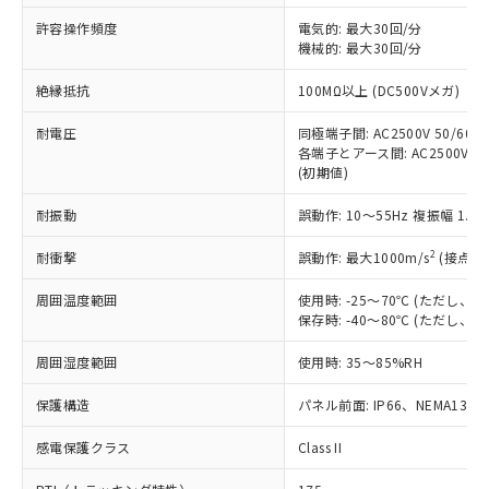
非含有に非対応の商品で、対応品を出す予
ご利用ください。
定はありません。
許容操作頻度
電気的: 最大30回/分
調査・確認中：EU RoHS指令（10物質）の
機械的: 最大30回/分
本サービスは、当社制御機器事業取扱
※1 中国RoHS○×表
非含有の対応状況を調査中または確認中の
商品の当社在庫状況および標準価格
絶縁抵抗
100MΩ以上 (DC500Vメガ)
商品です。
(税抜)を提供させていただくもので
「○」：最大均質材料含有率が中国RoHSの
非該当品：ライセンス料など無形物で、有
す。
耐電圧
同極端子間: AC2500V 50/60Hz
基準値以下であることを示します。
害物質有無と関係のない商品です。
当社制御機器事業取扱商品の中には、
各端子とアース間: AC2500V 50/
「×」：最大均質材料含有率が中国RoHSの
仕入先様の事情により、非含有部品として
(初期値)
本サービスの対象外となる商品もある
基準値を超えていることを示します。
いたものが、含有品と判明した場合などや
当社は、これら貴社製品のうち、外国
ことをご了承ください。
「－」：未確認です。当社販売部門へお問
むを得ず変更することがあります。
為替および外国貿易法に定める商品
耐振動
誤動作: 10～55Hz 複振幅 1.
在庫状況および標準価格照会結果は、
い合わせください。
（以下｢規制貨物等」という）を輸出
記載している更新日時点での社内デー
*EU RoHS指令（10物質）：
2
耐衝撃
誤動作: 最大1000m/s
(接点開
または国外への提供する場合は、日本
記
タに基づき作成されるものであり、閲
説明
鉛(Pb) 1000ppm以下、 水銀(Hg) 1000ppm以下、 カド
*中国RoHS10物質の基準値 (GB/T26572)：
国政府の輸出許可(または役務取引許
号
覧された時点での実際の在庫および標
ミウム(Cd) 100ppm以下、
Pb(鉛) :1000ppm、 Hg(水銀) : 1000ppm、 Cd(カドミウ
周囲温度範囲
使用時: -25～70℃ (ただし
可)を取得するなどの必要な手続きを
六価クロム(Cr(Ⅵ)) 1000ppm以下、ポリ臭化ビフェニル
ム) : 100ppm、
準価格とは異なる場合があることをご
保存時: -40～80℃ (ただし
類(PBB) 1000ppm以下、ポリ臭化ジフェニルエーテル類
Cr(Ⅵ)(六価クロム) : 1000ppm、 PBBs(ポリ臭化ビフェ
とります。
了承ください。
(PBDE) 1000ppm以下、フタル酸ビス(2-エチルヘキシ
○
一定数以上の在庫あり
ニル類) : 1000ppm、 PBDEs(ポリ臭化ジフェニルエーテ
当社は規制貨物を破棄する場合は、完
ル) (DEHP)(別名：DOP) 1000ppm以下、フタル酸ブチ
正式な納期状況および標準価格はお客
ル類) : 1000ppm、
周囲湿度範囲
使用時: 35～85%RH
ルベンジル（BBP） 1000ppm以下、フタル酸ジブチル
全に破砕するなど、違法に輸出されな
DBP(フタル酸ジブチル) : 1000ppm、 DIBP(フタル酸ジ
様のお取引先、またはお客様担当のオ
（DBP） 1000ppm以下、フタル酸ジイソブチル
イソブチル) : 1000ppm、 BBP(フタル酸ブチルベンジ
△
一定数には満たないが在庫あり
いよう必要な手段を講じます。
ムロン制御機器販売店・当社販売員に
(DIBP) 1000ppm以下
保護構造
パネル前面: IP66、NEMA13
ル) : 1000ppm、
当社は貴社製品を、核兵器、ミサイ
但し、RoHS指令で産業用監視および制御機器に対する
DEHP(フタル酸ビス(2-エチルヘキシル)) : 1000ppm
ご相談ください。
適用除外項目は除く。
ル、化学兵器、生物兵器またはその他
－
在庫なし(最新の在庫状況につ
感電保護クラス
Class II
オムロン制御機器販売店や当社販売拠
フタル酸エステル類の４物質については閾値を超える意
武器並びにこれらの製造装置等に一切
いては、お客様のお取引先、ま
図的な使用がないことを確認しています。
点は「
販売ネットワーク
」をご確認
※2 環境保護使用期限
使用いたしません。