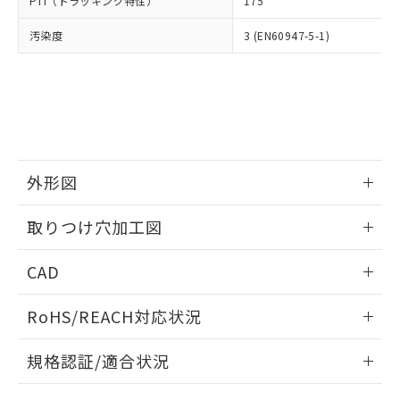
PTI（トラッキング特性）
175
たはお客様担当のオムロン制御
ください。
当社は、貴社製品を第三者に販売する
機器販売店・当社販売員にご確
在庫状況および標準価格結果を当社の
※2 対応予定月
「ｅ」：有害物質（10物質）のすべてが基
汚染度
3 (EN60947-5-1)
場合は、上記1、2および3の内容を当
認ください)
事前の承諾なく第三者に漏洩または開
準値以下であることを示します。
該第三者に通知します。また当社は、
示しないようお願いします。
部品在庫の切り替え状況などにより、予定
「10」：通常の使用状況下において有害物
販売先および販売に係わる関係者が違
マイパーツ機能（部品リスト作成サー
空
受注生産機種、また在庫状況の
月が前後することがあります。
質が外部に漏えいし、環境に深刻な影響を
法に輸出するおそれがある場合は、取
ビス）をご利用いただくには、I-Web
白
情報を公開していない機種
及ぼさない年数を意味します。
り引きをいたしません。
メンバーズにご登録されている必要が
「－」：未確認です。当社販売部門へお問
あります。
い合わせください。
お客様が当ウェブサイト上で当社にご
※3 非含有証明書ダウンロード
登録された部品リストについて、当社
外形図
および当社の共同利用者が、当社の製
下記の非含有証明書をダウンロードするこ
品・サービスに関するお客様との取
情報更新：2026/05/21
とができます。
取りつけ穴加工図
合意する
キャンセル
引・商談に必要な範囲で利用すること
をご了承ください。
情報更新：2026/05/21
EU RoHS指令（10物質）の非含有証明書
※当社の共同利用者とは、
"個人情報
CAD
51物質の非含有証明書（当社基準）
の共同利用に関して"
の「1.共同利
※本証明書は発行日時点で非含有を証明す
ログイン/会員登録いただくと、CADデータをダウンロー
用者の範囲」に記載されている法人を
RoHS/REACH対応状況
るもので、過去に遡って非含有を証明する
ドすることができます。
指します。
ものではありません。
情報更新：2026/7/29
また、RoHS指令のフタル酸エステル類４
規格認証/適合状況
物質の対応では、対応完了までの期間は出
ログイン/会員登録
EU RoHS
注意事項・凡例
荷製品に未対応品が混在することから備考
A22NK-3BM-01BA-P112についての規格認証/適合状況につ