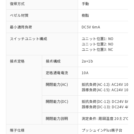
復帰方式
手動
ベゼル材質
樹脂
最小適用負荷
DC5V 6mA
スイッチユニット構成
ユニット位置1: NO
ユニット位置2: NO
ユニット位置3: NC
接点定格
接点構成
2a+1b
定格通電電流
10A
※1 対応状況
開閉能力(AC)
抵抗負荷(AC-12): AC24V 10A/A
誘導負荷(AC-15): AC24V 10A/AC
対応済み：EU RoHS指令（10物質）の
非含有に対応した製品が提供可能な商品で
開閉能力(DC)
抵抗負荷(DC-12): DC24V 8A/DC
す。
誘導負荷(DC-13): DC24V 4A/DC
対応予定：EU RoHS指令（10物質）の非含
ご利用条件
有に対応した製品に切り替える予定のある
開閉能力説明
測定条件: 周囲温度 20±2℃、
商品です。
対応予定なし：EU RoHS指令（10物質）の
端子仕様
プッシュインPlus端子台
以下の条件をお読みいただき、同意のうえ