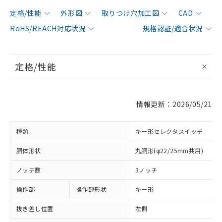
定格/性能
外形図
取りつけ穴加工図
CAD
RoHS/REACH対応状況
規格認証/適合状況
定格/性能
情報更新：2026/05/21
種類
キー形セレクタスイッチ
胴体形状
丸胴形(φ22/25mm共用)
ノッチ数
3ノッチ
操作部
操作部形状
キー形
抜き差し位置
左側