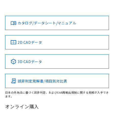
欄に対応日を記載しておりました。
いては、「カスタマーサポートセンタ お客様相談室」または
既に当社にて対応品への在庫切替を完了
貴社担当オムロン営業員または販売店にお問い合わせくださ
対応状況
対応予定月
※1
※2
していることから、特段のことがない限
い。
ダウンロードデータをご利用いただく前に、以下を必ずお読
り、2022年1月12日より割愛しておりま
みください。
カタログ/データシート/マニュアル
対応済み
す。
ソフトウェアの使用条件
お問い合わせ
中国 RoHS
注意事項・凡例
2D CADデータ
中国 RoHS表
※1 ※2
3D CADデータ
Pb
Hg
Cd
Cr(VI)
該非判定見解書/項目別対比表
X
O
O
O
日本の外為法に基づく該非判定、およびEAR再輸出規制に関する見解が入手でき
ます。
"対応済み"や非含有の記載がされた商品であっても、流通
在庫等で未対応品が混在する可能性があります。
オンライン購入
非含有品が必要な際は、弊社営業部門もしくは販売店へお