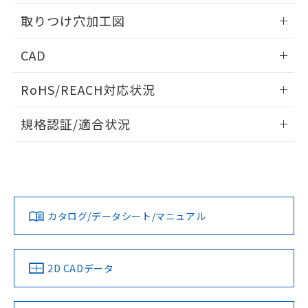
用者の範囲」に記載されている法人を
情報更新：2026/05/21
るもので、過去に遡って非含有を証明する
指します。
取りつけ穴加工図
ものではありません。
また、RoHS指令のフタル酸エステル類４
情報更新：2026/05/21
CAD
物質の対応では、対応完了までの期間は出
荷製品に未対応品が混在することから備考
ログイン/会員登録いただくと、CADデータをダウンロー
欄に対応日を記載しておりました。
RoHS/REACH対応状況
ドすることができます。
既に当社にて対応品への在庫切替を完了
していることから、特段のことがない限
情報更新：2026/7/29
規格認証/適合状況
り、2022年1月12日より割愛しておりま
す。
ログイン/会員登録
EU RoHS
注意事項・凡例
A22NK-3BM-01BA-P021についての規格認証/適合状況につ
いては、「カスタマーサポートセンタ お客様相談室」または
貴社担当オムロン営業員または販売店にお問い合わせくださ
対応状況
対応予定月
※1
※2
い。
ダウンロードデータをご利用いただく前に、以下を必ずお読
みください。
カタログ/データシート/マニュアル
対応済み
ソフトウェアの使用条件
お問い合わせ
中国 RoHS
注意事項・凡例
2D CADデータ