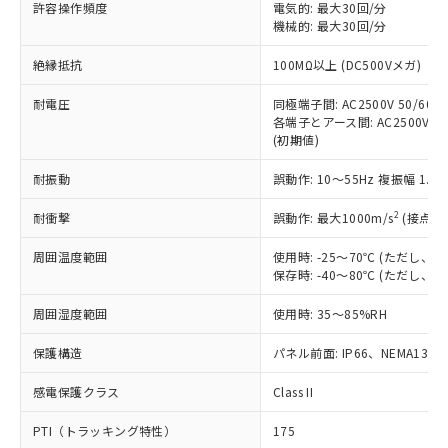
許容操作頻度
電気的: 最大30回/分
す。
機械的: 最大30回/分
対応予定：EU RoHS指令（10物質）の非含
ご利用条件
有に対応した製品に切り替える予定のある
絶縁抵抗
100MΩ以上 (DC500Vメガ)
商品です。
対応予定なし：EU RoHS指令（10物質）の
耐電圧
同極端子間: AC2500V 50/60Hz
以下の条件をお読みいただき、同意のうえ
非含有に非対応の商品で、対応品を出す予
各端子とアース間: AC2500V 50/
ご利用ください。
定はありません。
(初期値)
調査・確認中：EU RoHS指令（10物質）の
本サービスは、当社制御機器事業取扱
※1 中国RoHS○×表
非含有の対応状況を調査中または確認中の
耐振動
誤動作: 10～55Hz 複振幅 1.
商品の当社在庫状況および標準価格
商品です。
(税抜)を提供させていただくもので
「○」：最大均質材料含有率が中国RoHSの
2
耐衝撃
誤動作: 最大1000m/s
(接点開
非該当品：ライセンス料など無形物で、有
す。
基準値以下であることを示します。
害物質有無と関係のない商品です。
当社制御機器事業取扱商品の中には、
周囲温度範囲
使用時: -25～70℃ (ただし
「×」：最大均質材料含有率が中国RoHSの
仕入先様の事情により、非含有部品として
本サービスの対象外となる商品もある
保存時: -40～80℃ (ただし
基準値を超えていることを示します。
いたものが、含有品と判明した場合などや
当社は、これら貴社製品のうち、外国
ことをご了承ください。
「－」：未確認です。当社販売部門へお問
むを得ず変更することがあります。
為替および外国貿易法に定める商品
在庫状況および標準価格照会結果は、
周囲湿度範囲
使用時: 35～85%RH
い合わせください。
（以下｢規制貨物等」という）を輸出
記載している更新日時点での社内デー
*EU RoHS指令（10物質）：
または国外への提供する場合は、日本
保護構造
パネル前面: IP66、NEMA13
記
タに基づき作成されるものであり、閲
説明
鉛(Pb) 1000ppm以下、 水銀(Hg) 1000ppm以下、 カド
*中国RoHS10物質の基準値 (GB/T26572)：
国政府の輸出許可(または役務取引許
号
覧された時点での実際の在庫および標
ミウム(Cd) 100ppm以下、
Pb(鉛) :1000ppm、 Hg(水銀) : 1000ppm、 Cd(カドミウ
可)を取得するなどの必要な手続きを
六価クロム(Cr(Ⅵ)) 1000ppm以下、ポリ臭化ビフェニル
感電保護クラス
Class II
ム) : 100ppm、
準価格とは異なる場合があることをご
類(PBB) 1000ppm以下、ポリ臭化ジフェニルエーテル類
Cr(Ⅵ)(六価クロム) : 1000ppm、 PBBs(ポリ臭化ビフェ
とります。
了承ください。
(PBDE) 1000ppm以下、フタル酸ビス(2-エチルヘキシ
○
一定数以上の在庫あり
ニル類) : 1000ppm、 PBDEs(ポリ臭化ジフェニルエーテ
PTI（トラッキング特性）
175
当社は規制貨物を破棄する場合は、完
ル) (DEHP)(別名：DOP) 1000ppm以下、フタル酸ブチ
正式な納期状況および標準価格はお客
ル類) : 1000ppm、