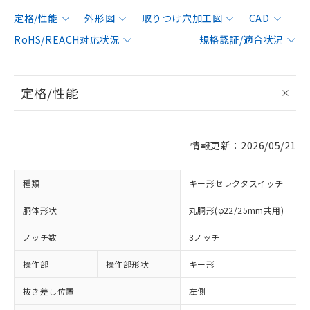
定格/性能
外形図
取りつけ穴加工図
CAD
RoHS/REACH対応状況
規格認証/適合状況
定格/性能
情報更新：2026/05/21
種類
キー形セレクタスイッチ
胴体形状
丸胴形(φ22/25mm共用)
ノッチ数
3ノッチ
操作部
操作部形状
キー形
抜き差し位置
左側