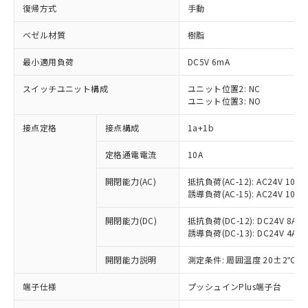
復帰方式
手動
ベゼル材質
樹脂
最小適用負荷
DC5V 6mA
スイッチユニット構成
ユニット位置2: NC
ユニット位置3: NO
接点定格
接点構成
1a+1b
定格通電電流
10A
開閉能力(AC)
抵抗負荷(AC-12): AC24V 10A/A
誘導負荷(AC-15): AC24V 10A/AC
開閉能力(DC)
抵抗負荷(DC-12): DC24V 8A/DC
誘導負荷(DC-13): DC24V 4A/DC
※1 対応状況
開閉能力説明
測定条件: 周囲温度 20±2℃、
対応済み：EU RoHS指令（10物質）の
端子仕様
プッシュインPlus端子台
非含有に対応した製品が提供可能な商品で