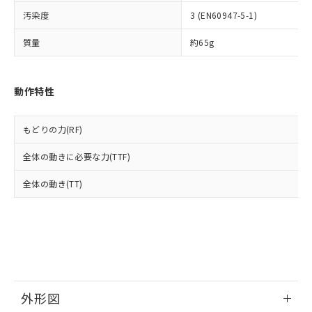
ルベンジル（BBP） 1000ppm以下、フタル酸ジブチル
全に破砕するなど、違法に輸出されな
DBP(フタル酸ジブチル) : 1000ppm、 DIBP(フタル酸ジ
様のお取引先、またはお客様担当のオ
（DBP） 1000ppm以下、フタル酸ジイソブチル
イソブチル) : 1000ppm、 BBP(フタル酸ブチルベンジ
汚染度
3 (EN60947-5-1)
△
一定数には満たないが在庫あり
いよう必要な手段を講じます。
ムロン制御機器販売店・当社販売員に
(DIBP) 1000ppm以下
ル) : 1000ppm、
当社は貴社製品を、核兵器、ミサイ
但し、RoHS指令で産業用監視および制御機器に対する
DEHP(フタル酸ビス(2-エチルヘキシル)) : 1000ppm
ご相談ください。
質量
約65g
適用除外項目は除く。
ル、化学兵器、生物兵器またはその他
－
在庫なし(最新の在庫状況につ
オムロン制御機器販売店や当社販売拠
フタル酸エステル類の４物質については閾値を超える意
武器並びにこれらの製造装置等に一切
いては、お客様のお取引先、ま
図的な使用がないことを確認しています。
点は「
販売ネットワーク
」をご確認
※2 環境保護使用期限
使用いたしません。
たはお客様担当のオムロン制御
ください。
動作特性
当社は、貴社製品を第三者に販売する
機器販売店・当社販売員にご確
在庫状況および標準価格結果を当社の
※2 対応予定月
「ｅ」：有害物質（10物質）のすべてが基
場合は、上記1、2および3の内容を当
認ください)
事前の承諾なく第三者に漏洩または開
準値以下であることを示します。
該第三者に通知します。また当社は、
示しないようお願いします。
もどりの力(RF)
部品在庫の切り替え状況などにより、予定
「10」：通常の使用状況下において有害物
販売先および販売に係わる関係者が違
マイパーツ機能（部品リスト作成サー
空
受注生産機種、また在庫状況の
月が前後することがあります。
質が外部に漏えいし、環境に深刻な影響を
法に輸出するおそれがある場合は、取
ビス）をご利用いただくには、I-Web
白
情報を公開していない機種
全体の動きに必要な力(TTF)
及ぼさない年数を意味します。
り引きをいたしません。
メンバーズにご登録されている必要が
「－」：未確認です。当社販売部門へお問
あります。
全体の動き(TT)
い合わせください。
お客様が当ウェブサイト上で当社にご
※3 非含有証明書ダウンロード
登録された部品リストについて、当社
および当社の共同利用者が、当社の製
下記の非含有証明書をダウンロードするこ
品・サービスに関するお客様との取
とができます。
合意する
キャンセル
引・商談に必要な範囲で利用すること
をご了承ください。
EU RoHS指令（10物質）の非含有証明書
※当社の共同利用者とは、
"個人情報
51物質の非含有証明書（当社基準）
外形図
の共同利用に関して"
の「1.共同利
※本証明書は発行日時点で非含有を証明す