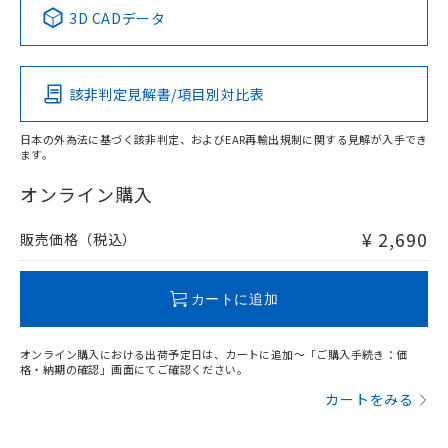
中国 RoHS表
※1 ※2
3D CADデータ
Pb
Hg
Cd
Cr(VI)
該非判定見解書/項目別対比表
X
O
O
O
日本の外為法に基づく該非判定、およびEAR再輸出規制に関する見解が入手でき
ます。
"対応済み"や非含有の記載がされた商品であっても、流通
在庫等で未対応品が混在する可能性があります。
オンライン購入
非含有品が必要な際は、弊社営業部門もしくは販売店へお
問い合わせください。
¥ 2,690
販売価格（税込）
この製品のRoHS/REACH対応状況ページへ
カートに追加
オンライン購入における出荷予定日は、カートに追加～「ご購入手続き：価
格・納期の確認」画面にてご確認ください。
カートをみる