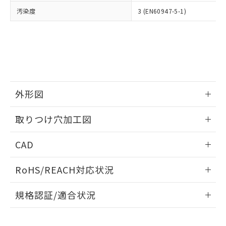
当社は、貴社製品を第三者に販売する
機器販売店・当社販売員にご確
在庫状況および標準価格結果を当社の
汚染度
3 (EN60947-5-1)
※2 対応予定月
「ｅ」：有害物質（10物質）のすべてが基
場合は、上記1、2および3の内容を当
認ください)
事前の承諾なく第三者に漏洩または開
準値以下であることを示します。
該第三者に通知します。また当社は、
示しないようお願いします。
部品在庫の切り替え状況などにより、予定
「10」：通常の使用状況下において有害物
販売先および販売に係わる関係者が違
マイパーツ機能（部品リスト作成サー
空
受注生産機種、また在庫状況の
月が前後することがあります。
質が外部に漏えいし、環境に深刻な影響を
法に輸出するおそれがある場合は、取
ビス）をご利用いただくには、I-Web
白
情報を公開していない機種
及ぼさない年数を意味します。
り引きをいたしません。
メンバーズにご登録されている必要が
「－」：未確認です。当社販売部門へお問
あります。
い合わせください。
お客様が当ウェブサイト上で当社にご
※3 非含有証明書ダウンロード
外形図
登録された部品リストについて、当社
および当社の共同利用者が、当社の製
下記の非含有証明書をダウンロードするこ
情報更新：2026/05/21
品・サービスに関するお客様との取
取りつけ穴加工図
とができます。
合意する
キャンセル
引・商談に必要な範囲で利用すること
をご了承ください。
情報更新：2026/05/21
EU RoHS指令（10物質）の非含有証明書
CAD
※当社の共同利用者とは、
"個人情報
51物質の非含有証明書（当社基準）
の共同利用に関して"
の「1.共同利
ログイン/会員登録いただくと、CADデータをダウンロー
※本証明書は発行日時点で非含有を証明す
用者の範囲」に記載されている法人を
RoHS/REACH対応状況
ドすることができます。
るもので、過去に遡って非含有を証明する
指します。
ものではありません。
情報更新：2026/7/29
規格認証/適合状況
また、RoHS指令のフタル酸エステル類４
物質の対応では、対応完了までの期間は出
ログイン/会員登録
EU RoHS
注意事項・凡例
荷製品に未対応品が混在することから備考
UL認証
CSA認証
CEマーキング