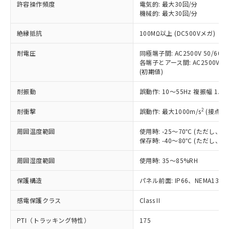
ご利用ください。
許容操作頻度
電気的: 最大30回/分
定はありません。
機械的: 最大30回/分
調査・確認中：EU RoHS指令（10物質）の
本サービスは、当社制御機器事業取扱
※1 中国RoHS○×表
非含有の対応状況を調査中または確認中の
絶縁抵抗
100MΩ以上 (DC500Vメガ)
商品の当社在庫状況および標準価格
商品です。
(税抜)を提供させていただくもので
「○」：最大均質材料含有率が中国RoHSの
非該当品：ライセンス料など無形物で、有
耐電圧
同極端子間: AC2500V 50/60Hz
す。
基準値以下であることを示します。
害物質有無と関係のない商品です。
各端子とアース間: AC2500V 50/
当社制御機器事業取扱商品の中には、
「×」：最大均質材料含有率が中国RoHSの
仕入先様の事情により、非含有部品として
(初期値)
本サービスの対象外となる商品もある
基準値を超えていることを示します。
いたものが、含有品と判明した場合などや
当社は、これら貴社製品のうち、外国
ことをご了承ください。
「－」：未確認です。当社販売部門へお問
耐振動
誤動作: 10～55Hz 複振幅 1.
むを得ず変更することがあります。
為替および外国貿易法に定める商品
在庫状況および標準価格照会結果は、
い合わせください。
（以下｢規制貨物等」という）を輸出
記載している更新日時点での社内デー
2
耐衝撃
誤動作: 最大1000m/s
(接点開
*EU RoHS指令（10物質）：
または国外への提供する場合は、日本
記
タに基づき作成されるものであり、閲
説明
鉛(Pb) 1000ppm以下、 水銀(Hg) 1000ppm以下、 カド
*中国RoHS10物質の基準値 (GB/T26572)：
国政府の輸出許可(または役務取引許
号
覧された時点での実際の在庫および標
ミウム(Cd) 100ppm以下、
周囲温度範囲
使用時: -25～70℃ (ただし
Pb(鉛) :1000ppm、 Hg(水銀) : 1000ppm、 Cd(カドミウ
可)を取得するなどの必要な手続きを
六価クロム(Cr(Ⅵ)) 1000ppm以下、ポリ臭化ビフェニル
ム) : 100ppm、
保存時: -40～80℃ (ただし
準価格とは異なる場合があることをご
類(PBB) 1000ppm以下、ポリ臭化ジフェニルエーテル類
Cr(Ⅵ)(六価クロム) : 1000ppm、 PBBs(ポリ臭化ビフェ
とります。
了承ください。
(PBDE) 1000ppm以下、フタル酸ビス(2-エチルヘキシ
○
一定数以上の在庫あり
ニル類) : 1000ppm、 PBDEs(ポリ臭化ジフェニルエーテ
当社は規制貨物を破棄する場合は、完
周囲湿度範囲
使用時: 35～85%RH
ル) (DEHP)(別名：DOP) 1000ppm以下、フタル酸ブチ
正式な納期状況および標準価格はお客
ル類) : 1000ppm、
ルベンジル（BBP） 1000ppm以下、フタル酸ジブチル
全に破砕するなど、違法に輸出されな
DBP(フタル酸ジブチル) : 1000ppm、 DIBP(フタル酸ジ
様のお取引先、またはお客様担当のオ
（DBP） 1000ppm以下、フタル酸ジイソブチル
イソブチル) : 1000ppm、 BBP(フタル酸ブチルベンジ
△
一定数には満たないが在庫あり
保護構造
パネル前面: IP66、NEMA13
いよう必要な手段を講じます。
ムロン制御機器販売店・当社販売員に
(DIBP) 1000ppm以下
ル) : 1000ppm、
当社は貴社製品を、核兵器、ミサイ
但し、RoHS指令で産業用監視および制御機器に対する
DEHP(フタル酸ビス(2-エチルヘキシル)) : 1000ppm
ご相談ください。
適用除外項目は除く。
感電保護クラス
Class II
ル、化学兵器、生物兵器またはその他
－
在庫なし(最新の在庫状況につ
オムロン制御機器販売店や当社販売拠
フタル酸エステル類の４物質については閾値を超える意
武器並びにこれらの製造装置等に一切
いては、お客様のお取引先、ま
図的な使用がないことを確認しています。
点は「
販売ネットワーク
」をご確認
PTI（トラッキング特性）
175
※2 環境保護使用期限
使用いたしません。
たはお客様担当のオムロン制御
ください。