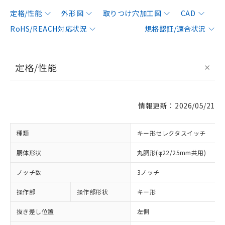
定格/性能
外形図
取りつけ穴加工図
CAD
RoHS/REACH対応状況
規格認証/適合状況
定格/性能
情報更新：2026/05/21
種類
キー形セレクタスイッチ
胴体形状
丸胴形(φ22/25mm共用)
ノッチ数
3ノッチ
操作部
操作部形状
キー形
抜き差し位置
左側