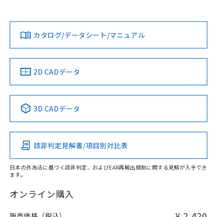
欄に対応日を記載しておりました。
既に当社にて対応品への在庫切替を完了
Yes
Yes
Yes
対応状況
対応予定月
※1
※2
ダウンロードデータをご利用いただく前に、以下を必ずお読
していることから、特段のことがない限
みください。
り、2022年1月12日より割愛しておりま
カタログ/データシート/マニュアル
対応済み
ソフトウェアの使用条件
す。
LR型式承認
DNV型式承認
BV型式承認
KR型式承
（イギリス
（ノルウェー
（フランス
（韓国
船舶規格）
船舶規格）
船舶規格）
船舶規格
中国 RoHS
注意事項・凡例
2D CADデータ
No
No
No
No
中国 RoHS表
※1 ※2
3D CADデータ
この製品の規格認証/適合状況ページへ
Pb
Hg
Cd
Cr(VI)
その他の認証はこちらのページからご検索ください
該非判定見解書/項目別対比表
X
O
O
O
日本の外為法に基づく該非判定、およびEAR再輸出規制に関する見解が入手でき
ます。
"対応済み"や非含有の記載がされた商品であっても、流通
在庫等で未対応品が混在する可能性があります。
オンライン購入
非含有品が必要な際は、弊社営業部門もしくは販売店へお
問い合わせください。
¥ 2,420
販売価格（税込）