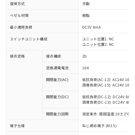
復帰方式
手動
ベゼル材質
樹脂
最小適用負荷
DC5V 6mA
スイッチユニット構成
ユニット位置1: NC
ユニット位置2: NC
接点定格
接点構成
2b
定格通電電流
10A
※1 対応状況
開閉能力(AC)
抵抗負荷(AC-12): AC24V 10A/A
誘導負荷(AC-15): AC24V 10A/AC
対応済み：EU RoHS指令（10物質）の
非含有に対応した製品が提供可能な商品で
開閉能力(DC)
抵抗負荷(DC-12): DC24V 8A/DC
す。
誘導負荷(DC-13): DC24V 4A/DC
対応予定：EU RoHS指令（10物質）の非含
ご利用条件
有に対応した製品に切り替える予定のある
開閉能力説明
測定条件: 周囲温度 20±2℃、
商品です。
端子仕様
ねじ締め端子 (M3.5)
対応予定なし：EU RoHS指令（10物質）の
以下の条件をお読みいただき、同意のうえ
非含有に非対応の商品で、対応品を出す予