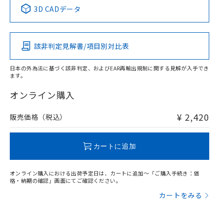
中国 RoHS表
※1 ※2
3D CADデータ
この製品の規格認証/適合状況ページへ
Pb
Hg
Cd
Cr(VI)
その他の認証はこちらのページからご検索ください
該非判定見解書/項目別対比表
X
O
O
O
日本の外為法に基づく該非判定、およびEAR再輸出規制に関する見解が入手でき
ます。
"対応済み"や非含有の記載がされた商品であっても、流通
在庫等で未対応品が混在する可能性があります。
オンライン購入
非含有品が必要な際は、弊社営業部門もしくは販売店へお
問い合わせください。
¥ 2,420
販売価格（税込）
この製品のRoHS/REACH対応状況ページへ
カートに追加
オンライン購入における出荷予定日は、カートに追加～「ご購入手続き：価
格・納期の確認」画面にてご確認ください。
カートをみる