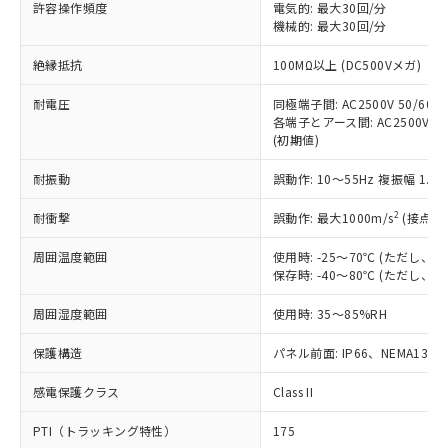
許容操作頻度
電気的: 最大30回/分
す。
機械的: 最大30回/分
対応予定：EU RoHS指令（10物質）の非含
ご利用条件
有に対応した製品に切り替える予定のある
絶縁抵抗
100MΩ以上 (DC500Vメガ)
商品です。
対応予定なし：EU RoHS指令（10物質）の
耐電圧
同極端子間: AC2500V 50/60Hz
以下の条件をお読みいただき、同意のうえ
非含有に非対応の商品で、対応品を出す予
各端子とアース間: AC2500V 50/
ご利用ください。
定はありません。
(初期値)
調査・確認中：EU RoHS指令（10物質）の
本サービスは、当社制御機器事業取扱
※1 中国RoHS○×表
非含有の対応状況を調査中または確認中の
耐振動
誤動作: 10～55Hz 複振幅 1.
商品の当社在庫状況および標準価格
商品です。
(税抜)を提供させていただくもので
「○」：最大均質材料含有率が中国RoHSの
2
耐衝撃
誤動作: 最大1000m/s
(接点開
非該当品：ライセンス料など無形物で、有
す。
基準値以下であることを示します。
害物質有無と関係のない商品です。
当社制御機器事業取扱商品の中には、
周囲温度範囲
使用時: -25～70℃ (ただし
「×」：最大均質材料含有率が中国RoHSの
仕入先様の事情により、非含有部品として
本サービスの対象外となる商品もある
保存時: -40～80℃ (ただし
基準値を超えていることを示します。
いたものが、含有品と判明した場合などや
当社は、これら貴社製品のうち、外国
ことをご了承ください。
「－」：未確認です。当社販売部門へお問
むを得ず変更することがあります。
為替および外国貿易法に定める商品
在庫状況および標準価格照会結果は、
周囲湿度範囲
使用時: 35～85%RH
い合わせください。
（以下｢規制貨物等」という）を輸出
記載している更新日時点での社内デー
*EU RoHS指令（10物質）：
または国外への提供する場合は、日本
保護構造
パネル前面: IP66、NEMA13
記
タに基づき作成されるものであり、閲
説明
鉛(Pb) 1000ppm以下、 水銀(Hg) 1000ppm以下、 カド
*中国RoHS10物質の基準値 (GB/T26572)：
国政府の輸出許可(または役務取引許
号
覧された時点での実際の在庫および標
ミウム(Cd) 100ppm以下、
Pb(鉛) :1000ppm、 Hg(水銀) : 1000ppm、 Cd(カドミウ
可)を取得するなどの必要な手続きを
六価クロム(Cr(Ⅵ)) 1000ppm以下、ポリ臭化ビフェニル
感電保護クラス
Class II
ム) : 100ppm、
準価格とは異なる場合があることをご
類(PBB) 1000ppm以下、ポリ臭化ジフェニルエーテル類
Cr(Ⅵ)(六価クロム) : 1000ppm、 PBBs(ポリ臭化ビフェ
とります。
了承ください。
(PBDE) 1000ppm以下、フタル酸ビス(2-エチルヘキシ
○
一定数以上の在庫あり
ニル類) : 1000ppm、 PBDEs(ポリ臭化ジフェニルエーテ
PTI（トラッキング特性）
175
当社は規制貨物を破棄する場合は、完
ル) (DEHP)(別名：DOP) 1000ppm以下、フタル酸ブチ
正式な納期状況および標準価格はお客
ル類) : 1000ppm、