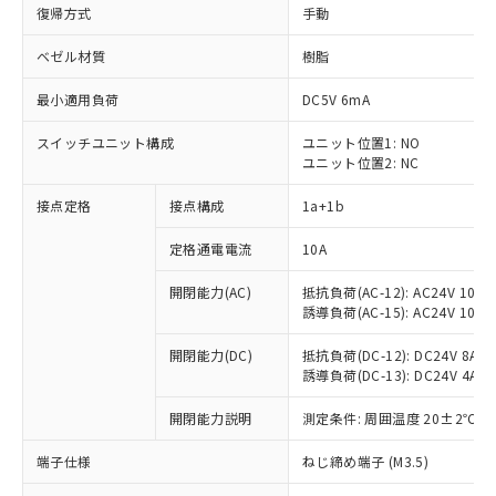
復帰方式
手動
ベゼル材質
樹脂
最小適用負荷
DC5V 6mA
スイッチユニット構成
ユニット位置1: NO
ユニット位置2: NC
接点定格
接点構成
1a+1b
定格通電電流
10A
開閉能力(AC)
抵抗負荷(AC-12): AC24V 10A/A
誘導負荷(AC-15): AC24V 10A/AC
開閉能力(DC)
抵抗負荷(DC-12): DC24V 8A/DC
誘導負荷(DC-13): DC24V 4A/DC
※1 対応状況
開閉能力説明
測定条件: 周囲温度 20±2℃、
対応済み：EU RoHS指令（10物質）の
端子仕様
ねじ締め端子 (M3.5)
非含有に対応した製品が提供可能な商品で