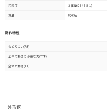
ルベンジル（BBP） 1000ppm以下、フタル酸ジブチル
全に破砕するなど、違法に輸出されな
DBP(フタル酸ジブチル) : 1000ppm、 DIBP(フタル酸ジ
様のお取引先、またはお客様担当のオ
（DBP） 1000ppm以下、フタル酸ジイソブチル
イソブチル) : 1000ppm、 BBP(フタル酸ブチルベンジ
汚染度
3 (EN60947-5-1)
△
一定数には満たないが在庫あり
いよう必要な手段を講じます。
ムロン制御機器販売店・当社販売員に
(DIBP) 1000ppm以下
ル) : 1000ppm、
当社は貴社製品を、核兵器、ミサイ
但し、RoHS指令で産業用監視および制御機器に対する
DEHP(フタル酸ビス(2-エチルヘキシル)) : 1000ppm
ご相談ください。
質量
約65g
適用除外項目は除く。
ル、化学兵器、生物兵器またはその他
－
在庫なし(最新の在庫状況につ
オムロン制御機器販売店や当社販売拠
フタル酸エステル類の４物質については閾値を超える意
武器並びにこれらの製造装置等に一切
いては、お客様のお取引先、ま
図的な使用がないことを確認しています。
点は「
販売ネットワーク
」をご確認
※2 環境保護使用期限
使用いたしません。
たはお客様担当のオムロン制御
ください。
動作特性
当社は、貴社製品を第三者に販売する
機器販売店・当社販売員にご確
在庫状況および標準価格結果を当社の
※2 対応予定月
「ｅ」：有害物質（10物質）のすべてが基
場合は、上記1、2および3の内容を当
認ください)
事前の承諾なく第三者に漏洩または開
準値以下であることを示します。
該第三者に通知します。また当社は、
示しないようお願いします。
もどりの力(RF)
部品在庫の切り替え状況などにより、予定
「10」：通常の使用状況下において有害物
販売先および販売に係わる関係者が違
マイパーツ機能（部品リスト作成サー
空
受注生産機種、また在庫状況の
月が前後することがあります。
質が外部に漏えいし、環境に深刻な影響を
法に輸出するおそれがある場合は、取
ビス）をご利用いただくには、I-Web
白
情報を公開していない機種
全体の動きに必要な力(TTF)
及ぼさない年数を意味します。
り引きをいたしません。
メンバーズにご登録されている必要が
「－」：未確認です。当社販売部門へお問
あります。
全体の動き(TT)
い合わせください。
お客様が当ウェブサイト上で当社にご
※3 非含有証明書ダウンロード
登録された部品リストについて、当社
および当社の共同利用者が、当社の製
下記の非含有証明書をダウンロードするこ
品・サービスに関するお客様との取
とができます。
合意する
キャンセル
引・商談に必要な範囲で利用すること
をご了承ください。
EU RoHS指令（10物質）の非含有証明書
※当社の共同利用者とは、
"個人情報
51物質の非含有証明書（当社基準）
外形図
の共同利用に関して"
の「1.共同利
※本証明書は発行日時点で非含有を証明す