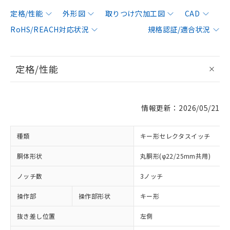
定格/性能
外形図
取りつけ穴加工図
CAD
RoHS/REACH対応状況
規格認証/適合状況
定格/性能
情報更新：2026/05/21
種類
キー形セレクタスイッチ
胴体形状
丸胴形(φ22/25mm共用)
ノッチ数
3ノッチ
操作部
操作部形状
キー形
抜き差し位置
左側