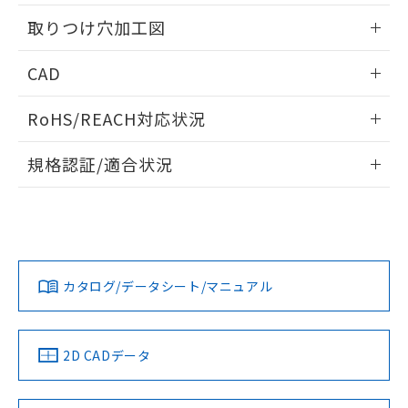
用者の範囲」に記載されている法人を
情報更新：2026/05/21
るもので、過去に遡って非含有を証明する
指します。
取りつけ穴加工図
ものではありません。
また、RoHS指令のフタル酸エステル類４
情報更新：2026/05/21
CAD
物質の対応では、対応完了までの期間は出
荷製品に未対応品が混在することから備考
ログイン/会員登録いただくと、CADデータをダウンロー
欄に対応日を記載しておりました。
RoHS/REACH対応状況
ドすることができます。
既に当社にて対応品への在庫切替を完了
していることから、特段のことがない限
情報更新：2026/7/29
規格認証/適合状況
り、2022年1月12日より割愛しておりま
す。
ログイン/会員登録
EU RoHS
注意事項・凡例
UL認証
CSA認証
CEマーキング
Yes
Yes
Yes
対応状況
対応予定月
※1
※2
ダウンロードデータをご利用いただく前に、以下を必ずお読
みください。
カタログ/データシート/マニュアル
対応済み
ソフトウェアの使用条件
LR型式承認
DNV型式承認
BV型式承認
KR型式承
（イギリス
（ノルウェー
（フランス
（韓国
船舶規格）
船舶規格）
船舶規格）
船舶規格
中国 RoHS
注意事項・凡例
2D CADデータ
No
No
No
No