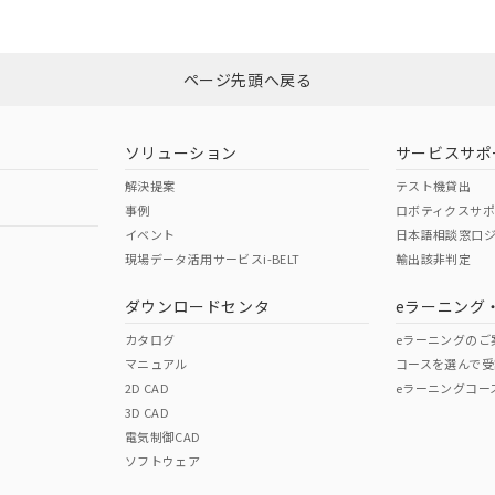
みください。
Yes
N/A
非含有証明書
※3
ページ先頭へ戻る
ダウンロードはこちら
型式承認
NK型式承認
ABS型式承認
韓国
（日本
（アメリカ
ソリューション
サービスサポ
舶規格）
船舶規格）
船舶規格）
解決提案
テスト機貸出
事例
ロボティクスサ
No
No
イベント
日本語相談窓口
現場データ活用サービスi-BELT
輸出該非判定
I)
PBBs
PBDEs
DBP
ダウンロードセンタ
eラーニング
この製品の規格認証/適合
その他の認証はこちらのページからご
カタログ
eラーニングのご
マニュアル
コースを選んで受
O
O
O
2D CAD
eラーニングコー
3D CAD
電気制御CAD
在庫等で未対応品が混在する可能性があります。
ソフトウェア
問い合わせください。