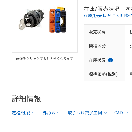
在庫/販売状況
20
在庫/販売状況 ご利用条
販売状況
機種区分
画像をクリックすると大きくなります
在庫状況
標準価格(税別)
詳細情報
定格/性能
外形図
取りつけ穴加工図
CAD