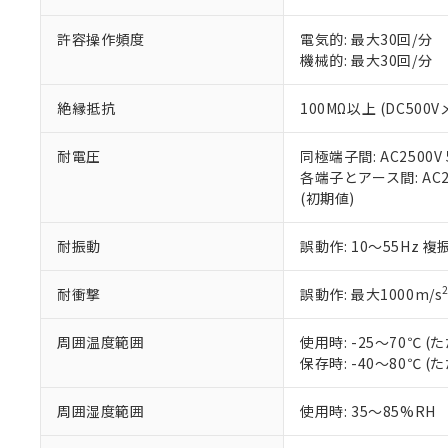
「－」：未確認で
鉛(Pb) 1000ppm以下、
くものです。
う）を輸出ま
記
説明
六価クロム(Cr(Ⅵ)) 1
許容操作頻度
電気的: 最大30回/分
当社制御機器
などの必要な
フタル酸ビス(2-エチルヘ
号
*中国RoHS10物質の基準値 
ル（DBP） 1000ppm
機械的: 最大30回/分
在庫状況およ
当社は規制貨
Pb(鉛) :1000ppm、 Hg
但し、RoHS指令で産
のであり、閲
ます。
Cr(Ⅵ)(六価クロム) : 
フタル酸エステル類の４
○
一定数以
DBP(フタル酸ジブチル) :
い。
当社は貴社製
絶縁抵抗
100MΩ以上 (DC500V
DEHP(フタル酸ビス(2-エ
正式な納期状
置等に一切使
当社販売員に
※2 対応予定月
△
一定数に
当社は、貴社
耐電圧
同極端子間: AC2500V 5
オムロン制御
また当社は、
※2 環境保護使
各端子とアース間: AC250
在庫状況およ
部品在庫の切り替
たしません。
－
在庫なし
(初期値)
す。
「ｅ」：有害物質
機器販売
マイパーツ機
「10」：通常の
耐振動
誤動作: 10～55Hz 複
ている必要が
味します。
空
受注生産
お客様が当ウ
※3 非含有証明
「－」：未確認で
白
が、当社の製
耐衝撃
誤動作: 最大1000m/s
さい。
下記の非含有証明
※当社の共同
周囲温度範囲
使用時: -25～70℃
いる法人を指
EU RoHS指令（
保存時: -40～80℃
51物質の非含有証
※本証明書は発行
周囲湿度範囲
使用時: 35～85%RH
また、RoHS指
混在することから