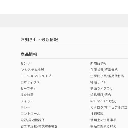
ダウンロードデータをご利用いただく前に、以下を必ずお読
Yes
Yes
Yes
対応状況
対応予定月
※1
※2
ソフトウェアの使用条件
対応済み
LR型式承認
DNV型式承認
BV型式承認
KR
（イギリス
（ノルウェー
（フランス
（
お知らせ・最新情報
中国 RoHS
注意事項・凡例
船舶規格）
船舶規格）
船舶規格）
船
商品情報
No
No
No
No
中国 RoHS表
※1 ※2
センサ
新商品情報
FAシステム機器
在庫状況/標準価格
Pb
Hg
Cd
Cr(V
モーション/ドライブ
生産終了品/推奨代替品
ロボティクス
特設サイト
セーフティ
動画ライブラリ
検査装置
規格認証/適合
X
O
O
O
スイッチ
RoHS/REACH対応
リレー
カタログ/マニュアル訂正
コントロール
技術解説
"対応済み"や非含有の記載がされた商品であっても、流通
電源/周辺機器他
使用上の注意事項
非含有品が必要な際は、弊社営業部門もしくは販売店へお
省エネ支援/環境対策機器
製品に関するFAQ