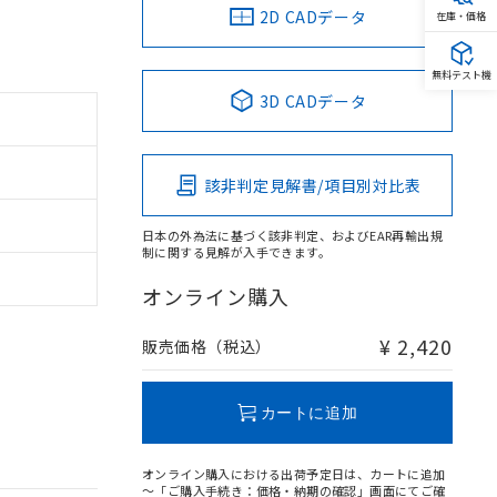
2D CADデータ
在庫・価格
無料テスト機
3D CADデータ
該非判定見解書/項目別対比表
日本の外為法に基づく該非判定、およびEAR再輸出規
制に関する見解が入手できます。
オンライン購入
¥ 2,420
販売価格（税込）
カートに追加
オンライン購入における出荷予定日は、カートに追加
～「ご購入手続き：価格・納期の確認」画面にてご確