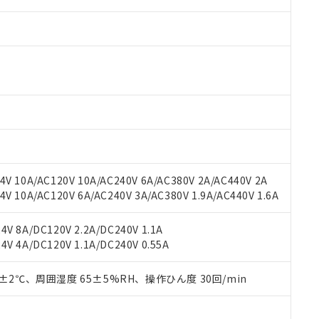
V 10A/AC120V 10A/AC240V 6A/AC380V 2A/AC440V 2A
 10A/AC120V 6A/AC240V 3A/AC380V 1.9A/AC440V 1.6A
 RoHS指令（10物質）の非含有に対応した製品が提供可能な商品です
oHS指令（10物質）の非含有に対応した製品に切り替える予定のある
 RoHS指令（10物質）の非含有に非対応の商品で、対応品を出す予
V 8A/DC120V 2.2A/DC240V 1.1A
 RoHS指令（10物質）の非含有の対応状況を調査中または確認中の
V 4A/DC120V 1.1A/DC240V 0.55A
ンス料など無形物で、有害物質有無と関係のない商品です。
○×表
より、非含有部品としていたものが、含有品と判明した場合などやむ
0±2℃、周囲湿度 65±5%RH、操作ひん度 30回/min
みいただき、同意のうえご利用ください。
材料含有率が中国RoHSの基準値以下であることを示します。
材料含有率が中国RoHSの基準値を超えていることを示します。
、当社制御機器事業取扱商品の当社在庫状況および標準価格(税抜)
ら貴社製品のうち、外国為替および外国貿易法に定める商品（以下｢
質）：