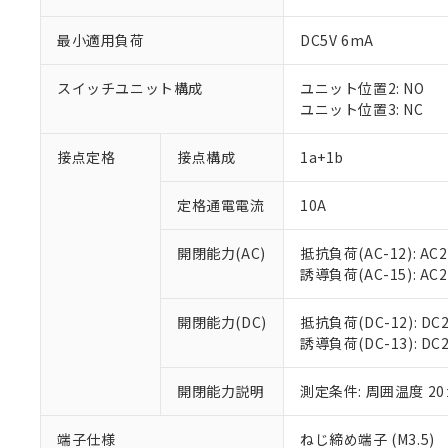
最小適用負荷
DC5V 6mA
スイッチユニット構成
ユニット位置2: NO
ユニット位置3: NC
接点定格
接点構成
1a+1b
定格通電電流
10A
※1 対応状況
開閉能力(AC)
抵抗負荷(AC-12): AC24
誘導負荷(AC-15): AC24V
対応済み：EU
対応予定：EU R
対応予定なし：EU
開閉能力(DC)
抵抗負荷(DC-12): DC24
調査・確認中：EU
誘導負荷(DC-13): DC24
ご利用条件
非該当品：ライセ
※1 中国RoHS
仕入先様の事情に
開閉能力説明
測定条件: 周囲温度 2
があります。
以下の条件をお読
「○」：最大均質
「×」：最大均質
端子仕様
ねじ締め端子 (M3.5)
本サービスは
当社は、これ
*EU RoHS指令（10物