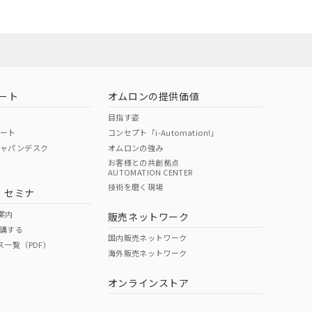
ート
オムロンの提供価値
目指す姿
ポート
コンセプト「i-Automation!」
ジャパンデスク
オムロンの強み
お客様との共創拠点
AUTOMATION CENTER
DIBP
BBP
DEHP
環境保護
技術を磨く現場
・セミナ
状況ページへ
使用期限
検索ください
案内
販売ネットワーク
講する
O
O
O
10
国内販売ネットワーク
ス一覧（PDF）
海外販売ネットワーク
オンラインストア