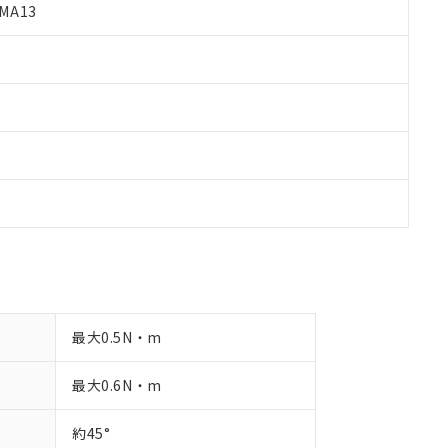
MA13
品への在庫切替を完了していることから、特段のことがない限り、20
す。
最大0.5N・m
最大0.6N・m
約45°