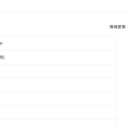
情報更新：2
チ
用)