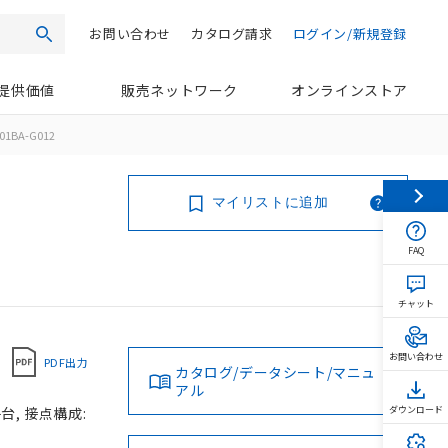
お問い合わせ
カタログ請求
ログイン/新規登録
検索
提供価値
販売ネットワーク
オンラインストア
01BA-G012
マイリストに追加
FAQ
チャット
お問い合わせ
PDF出力
カタログ/データシート/マニュ
アル
台, 接点構成:
ダウンロード