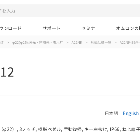
ウンロード
サポート
セミナ
オムロンの
示灯
>
φ22(φ25):照光・非照光・表示灯
>
A22NK
>
形式仕様一覧
>
A22NK-3BM-
12
日本語
English
2）, 3ノッチ, 樹脂ベゼル, 手動復帰, キー左抜け, IP66, ねじ端子