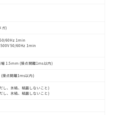
す。当社販売部門へお問い合わせください。
 水銀(Hg) 1000ppm以下、 カドミウム(Cd) 100ppm以下、
たは国外への提供する場合は、日本国政府の輸出許可(または役務取
000ppm以下、ポリ臭化ビフェニル類(PBB) 1000ppm以下、ポリ臭化ジフェニルエーテル類(P
事業取扱商品の中には、本サービスの対象外となる商品もあること
手続きをとります。
キシル) (DEHP)(別名：DOP) 1000ppm以下、フタル酸ブチルベンジル（BBP） 100
(GB/T26572)：
以下、フタル酸ジイソブチル (DIBP) 1000ppm以下
び標準価格照会結果は、記載している更新日時点での社内データに
物を破棄する場合は、完全に破砕するなど、違法に輸出されないよ
(水銀) : 1000ppm、 Cd(カドミウム) : 100ppm、
業用監視および制御機器に対する適用除外項目は除く。
覧された時点での実際の在庫および標準価格とは異なる場合がある
1000ppm、 PBBs(ポリ臭化ビフェニル類) : 1000ppm、 PBDEs(ポリ臭化ジフェニルエーテル類
物質については閾値を超える意図的な使用がないことを確認しています。
上の在庫あり
 1000ppm、 DIBP(フタル酸ジイソブチル) : 1000ppm、 BBP(フタル酸ブチルベンジル) :
品を、核兵器、ミサイル、化学兵器、生物兵器またはその他武器並
メガ)
チルヘキシル)) : 1000ppm
況および標準価格はお客様のお取引先、またはお客様担当のオムロ
用いたしません。
ご相談ください。
は満たないが在庫あり
製品を第三者に販売する場合は、上記1、2および3の内容を当該第
0/60Hz 1min
機器販売店や当社販売拠点は「
販売ネットワーク
」をご確認くだ
販売先および販売に係わる関係者が違法に輸出するおそれがある場
用期限
0V 50/60Hz 1min
び標準価格結果を当社の事前の承諾なく第三者に漏洩または開示し
え状況などにより、予定月が前後することがあります。
(最新の在庫状況については、お客様のお取引先、またはお客様担当
（10物質）のすべてが基準値以下であることを示します。
店・当社販売員にご確認ください)
能（部品リスト作成サービス）をご利用いただくには、I-Webメン
使用状況下において有害物質が外部に漏えいし、環境に深刻な影響を
振幅 1.5mm (接点開離1ms以内)
あります。
機種、また在庫状況の情報を公開していない機種
ェブサイト上で当社にご登録された部品リストについて、当社およ
書ダウンロード
す。当社販売部門へお問い合わせください。
品・サービスに関するお客様との取引・商談に必要な範囲で利用す
2
(接点開離1ms以内)
合意する
キャンセル
書をダウンロードすることができます。
利用者とは、
"個人情報の共同利用に関して"
の「1.共同利用者の
 (ただし、氷結、結露しないこと)
します。
10物質）の非含有証明書
 (ただし、氷結、結露しないこと)
明書（当社基準）
日時点で非含有を証明するもので、過去に遡って非含有を証明するも
令のフタル酸エステル類４物質の対応では、対応完了までの期間は出
備考欄に対応日を記載しておりました。