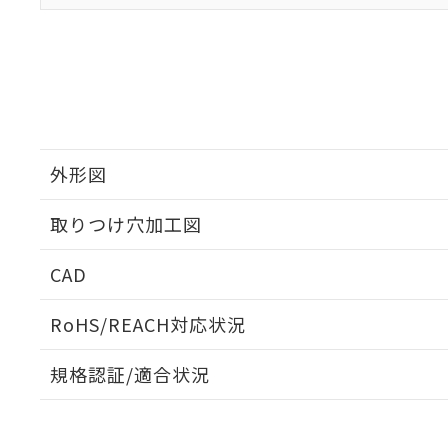
外形図
取りつけ穴加工図
CAD
ログイン/会員登録いただくと、CADデータをダウンロ
RoHS/REACH対応状況
規格認証/適合状況
EU RoHS
注意事項・凡例
UL認証
CSA認証
CEマーキング