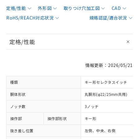
定格/性能
外形図
取りつけ穴加工図
CAD
RoHS/REACH対応状況
規格認証/適合状況
定格/性能
情報更新：2026/05/21
種類
キー形セレクタスイッチ
胴体形状
丸胴形(φ22/25mm共用)
ノッチ数
3ノッチ
操作部
操作部形状
キー形
抜き差し位置
左側、中央、右側