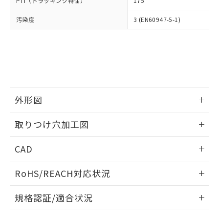
PTI（トラッキング特性）
175
たはお客様担当のオムロン制御
ください。
当社は、貴社製品を第三者に販売する
機器販売店・当社販売員にご確
在庫状況および標準価格結果を当社の
※2 対応予定月
「ｅ」：有害物質（10物質）のすべてが基
汚染度
3 (EN60947-5-1)
場合は、上記1、2および3の内容を当
認ください)
事前の承諾なく第三者に漏洩または開
準値以下であることを示します。
該第三者に通知します。また当社は、
示しないようお願いします。
部品在庫の切り替え状況などにより、予定
「10」：通常の使用状況下において有害物
販売先および販売に係わる関係者が違
マイパーツ機能（部品リスト作成サー
空
受注生産機種、また在庫状況の
月が前後することがあります。
質が外部に漏えいし、環境に深刻な影響を
法に輸出するおそれがある場合は、取
ビス）をご利用いただくには、I-Web
白
情報を公開していない機種
及ぼさない年数を意味します。
り引きをいたしません。
メンバーズにご登録されている必要が
「－」：未確認です。当社販売部門へお問
あります。
い合わせください。
お客様が当ウェブサイト上で当社にご
※3 非含有証明書ダウンロード
登録された部品リストについて、当社
外形図
および当社の共同利用者が、当社の製
下記の非含有証明書をダウンロードするこ
品・サービスに関するお客様との取
情報更新：2026/05/21
とができます。
取りつけ穴加工図
合意する
キャンセル
引・商談に必要な範囲で利用すること
をご了承ください。
情報更新：2026/05/21
EU RoHS指令（10物質）の非含有証明書
※当社の共同利用者とは、
"個人情報
CAD
51物質の非含有証明書（当社基準）
の共同利用に関して"
の「1.共同利
※本証明書は発行日時点で非含有を証明す
ログイン/会員登録いただくと、CADデータをダウンロー
用者の範囲」に記載されている法人を
RoHS/REACH対応状況
るもので、過去に遡って非含有を証明する
ドすることができます。
指します。
ものではありません。
情報更新：2026/7/29
また、RoHS指令のフタル酸エステル類４
規格認証/適合状況
物質の対応では、対応完了までの期間は出
ログイン/会員登録
EU RoHS
注意事項・凡例
荷製品に未対応品が混在することから備考
A22NK-3BM-01AA-P111についての規格認証/適合状況につ