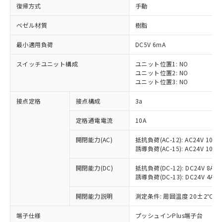
復帰方式
手動
ベゼル材質
樹脂
最小適用負荷
DC5V 6mA
スイッチユニット構成
ユニット位置1: NO
ユニット位置2: NO
ユニット位置3: NO
接点定格
接点構成
3a
定格通電電流
10A
※1 対応状況
開閉能力(AC)
抵抗負荷(AC-12): AC24V 10A/A
誘導負荷(AC-15): AC24V 10A/AC
対応済み：EU RoHS指令（10物質）の
非含有に対応した製品が提供可能な商品で
開閉能力(DC)
抵抗負荷(DC-12): DC24V 8A/DC
す。
誘導負荷(DC-13): DC24V 4A/DC
対応予定：EU RoHS指令（10物質）の非含
ご利用条件
有に対応した製品に切り替える予定のある
開閉能力説明
測定条件: 周囲温度 20±2℃、
商品です。
対応予定なし：EU RoHS指令（10物質）の
端子仕様
プッシュインPlus端子台
以下の条件をお読みいただき、同意のうえ