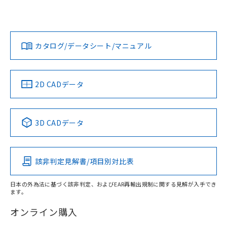
欄に対応日を記載しておりました。
いては、「カスタマーサポートセンタ お客様相談室」または
既に当社にて対応品への在庫切替を完了
貴社担当オムロン営業員または販売店にお問い合わせくださ
対応状況
対応予定月
※1
※2
していることから、特段のことがない限
い。
ダウンロードデータをご利用いただく前に、以下を必ずお読
り、2022年1月12日より割愛しておりま
みください。
カタログ/データシート/マニュアル
対応済み
す。
ソフトウェアの使用条件
お問い合わせ
中国 RoHS
注意事項・凡例
2D CADデータ
中国 RoHS表
※1 ※2
3D CADデータ
Pb
Hg
Cd
Cr(VI)
該非判定見解書/項目別対比表
X
O
O
O
日本の外為法に基づく該非判定、およびEAR再輸出規制に関する見解が入手でき
ます。
"対応済み"や非含有の記載がされた商品であっても、流通
在庫等で未対応品が混在する可能性があります。
オンライン購入
非含有品が必要な際は、弊社営業部門もしくは販売店へお