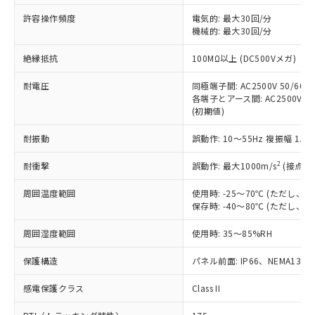
非含有に非対応の商品で、対応品を出す予
ご利用ください。
定はありません。
許容操作頻度
電気的: 最大30回/分
調査・確認中：EU RoHS指令（10物質）の
機械的: 最大30回/分
本サービスは、当社制御機器事業取扱
※1 中国RoHS○×表
非含有の対応状況を調査中または確認中の
商品の当社在庫状況および標準価格
絶縁抵抗
100MΩ以上 (DC500Vメガ)
商品です。
(税抜)を提供させていただくもので
「○」：最大均質材料含有率が中国RoHSの
非該当品：ライセンス料など無形物で、有
す。
耐電圧
同極端子間: AC2500V 50/60Hz
基準値以下であることを示します。
害物質有無と関係のない商品です。
当社制御機器事業取扱商品の中には、
各端子とアース間: AC2500V 50/
「×」：最大均質材料含有率が中国RoHSの
仕入先様の事情により、非含有部品として
(初期値)
本サービスの対象外となる商品もある
基準値を超えていることを示します。
いたものが、含有品と判明した場合などや
当社は、これら貴社製品のうち、外国
ことをご了承ください。
「－」：未確認です。当社販売部門へお問
むを得ず変更することがあります。
為替および外国貿易法に定める商品
耐振動
誤動作: 10～55Hz 複振幅 1.
在庫状況および標準価格照会結果は、
い合わせください。
（以下｢規制貨物等」という）を輸出
記載している更新日時点での社内デー
*EU RoHS指令（10物質）：
2
耐衝撃
誤動作: 最大1000m/s
(接点開
または国外への提供する場合は、日本
記
タに基づき作成されるものであり、閲
説明
鉛(Pb) 1000ppm以下、 水銀(Hg) 1000ppm以下、 カド
*中国RoHS10物質の基準値 (GB/T26572)：
国政府の輸出許可(または役務取引許
号
覧された時点での実際の在庫および標
ミウム(Cd) 100ppm以下、
Pb(鉛) :1000ppm、 Hg(水銀) : 1000ppm、 Cd(カドミウ
周囲温度範囲
使用時: -25～70℃ (ただし
可)を取得するなどの必要な手続きを
六価クロム(Cr(Ⅵ)) 1000ppm以下、ポリ臭化ビフェニル
ム) : 100ppm、
準価格とは異なる場合があることをご
保存時: -40～80℃ (ただし
類(PBB) 1000ppm以下、ポリ臭化ジフェニルエーテル類
Cr(Ⅵ)(六価クロム) : 1000ppm、 PBBs(ポリ臭化ビフェ
とります。
了承ください。
(PBDE) 1000ppm以下、フタル酸ビス(2-エチルヘキシ
○
一定数以上の在庫あり
ニル類) : 1000ppm、 PBDEs(ポリ臭化ジフェニルエーテ
当社は規制貨物を破棄する場合は、完
ル) (DEHP)(別名：DOP) 1000ppm以下、フタル酸ブチ
正式な納期状況および標準価格はお客
ル類) : 1000ppm、
周囲湿度範囲
使用時: 35～85%RH
ルベンジル（BBP） 1000ppm以下、フタル酸ジブチル
全に破砕するなど、違法に輸出されな
DBP(フタル酸ジブチル) : 1000ppm、 DIBP(フタル酸ジ
様のお取引先、またはお客様担当のオ
（DBP） 1000ppm以下、フタル酸ジイソブチル
イソブチル) : 1000ppm、 BBP(フタル酸ブチルベンジ
△
一定数には満たないが在庫あり
いよう必要な手段を講じます。
ムロン制御機器販売店・当社販売員に
(DIBP) 1000ppm以下
保護構造
パネル前面: IP66、NEMA13
ル) : 1000ppm、
当社は貴社製品を、核兵器、ミサイ
但し、RoHS指令で産業用監視および制御機器に対する
DEHP(フタル酸ビス(2-エチルヘキシル)) : 1000ppm
ご相談ください。
適用除外項目は除く。
ル、化学兵器、生物兵器またはその他
－
在庫なし(最新の在庫状況につ
感電保護クラス
Class II
オムロン制御機器販売店や当社販売拠
フタル酸エステル類の４物質については閾値を超える意
武器並びにこれらの製造装置等に一切
いては、お客様のお取引先、ま
図的な使用がないことを確認しています。
点は「
販売ネットワーク
」をご確認
※2 環境保護使用期限
使用いたしません。