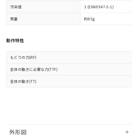
ルベンジル（BBP） 1000ppm以下、フタル酸ジブチル
全に破砕するなど、違法に輸出されな
DBP(フタル酸ジブチル) : 1000ppm、 DIBP(フタル酸ジ
様のお取引先、またはお客様担当のオ
（DBP） 1000ppm以下、フタル酸ジイソブチル
イソブチル) : 1000ppm、 BBP(フタル酸ブチルベンジ
汚染度
3 (EN60947-5-1)
△
一定数には満たないが在庫あり
いよう必要な手段を講じます。
ムロン制御機器販売店・当社販売員に
(DIBP) 1000ppm以下
ル) : 1000ppm、
当社は貴社製品を、核兵器、ミサイ
但し、RoHS指令で産業用監視および制御機器に対する
DEHP(フタル酸ビス(2-エチルヘキシル)) : 1000ppm
ご相談ください。
質量
約65g
適用除外項目は除く。
ル、化学兵器、生物兵器またはその他
－
在庫なし(最新の在庫状況につ
オムロン制御機器販売店や当社販売拠
フタル酸エステル類の４物質については閾値を超える意
武器並びにこれらの製造装置等に一切
いては、お客様のお取引先、ま
図的な使用がないことを確認しています。
点は「
販売ネットワーク
」をご確認
※2 環境保護使用期限
使用いたしません。
たはお客様担当のオムロン制御
ください。
動作特性
当社は、貴社製品を第三者に販売する
機器販売店・当社販売員にご確
在庫状況および標準価格結果を当社の
※2 対応予定月
「ｅ」：有害物質（10物質）のすべてが基
場合は、上記1、2および3の内容を当
認ください)
事前の承諾なく第三者に漏洩または開
準値以下であることを示します。
該第三者に通知します。また当社は、
示しないようお願いします。
もどりの力(RF)
部品在庫の切り替え状況などにより、予定
「10」：通常の使用状況下において有害物
販売先および販売に係わる関係者が違
マイパーツ機能（部品リスト作成サー
空
受注生産機種、また在庫状況の
月が前後することがあります。
質が外部に漏えいし、環境に深刻な影響を
法に輸出するおそれがある場合は、取
ビス）をご利用いただくには、I-Web
白
情報を公開していない機種
全体の動きに必要な力(TTF)
及ぼさない年数を意味します。
り引きをいたしません。
メンバーズにご登録されている必要が
「－」：未確認です。当社販売部門へお問
あります。
全体の動き(TT)
い合わせください。
お客様が当ウェブサイト上で当社にご
※3 非含有証明書ダウンロード
登録された部品リストについて、当社
および当社の共同利用者が、当社の製
下記の非含有証明書をダウンロードするこ
品・サービスに関するお客様との取
とができます。
合意する
キャンセル
引・商談に必要な範囲で利用すること
をご了承ください。
EU RoHS指令（10物質）の非含有証明書
※当社の共同利用者とは、
"個人情報
51物質の非含有証明書（当社基準）
外形図
の共同利用に関して"
の「1.共同利
※本証明書は発行日時点で非含有を証明す