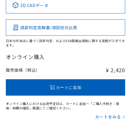
中国 RoHS表
※1 ※2
3D CADデータ
この製品の規格認証/適合状況ページへ
Pb
Hg
Cd
Cr(VI)
その他の認証はこちらのページからご検索ください
該非判定見解書/項目別対比表
X
O
O
O
日本の外為法に基づく該非判定、およびEAR再輸出規制に関する見解が入手でき
ます。
"対応済み"や非含有の記載がされた商品であっても、流通
在庫等で未対応品が混在する可能性があります。
オンライン購入
非含有品が必要な際は、弊社営業部門もしくは販売店へお
問い合わせください。
¥ 2,420
販売価格（税込）
この製品のRoHS/REACH対応状況ページへ
カートに追加
オンライン購入における出荷予定日は、カートに追加～「ご購入手続き：価
格・納期の確認」画面にてご確認ください。
カートをみる