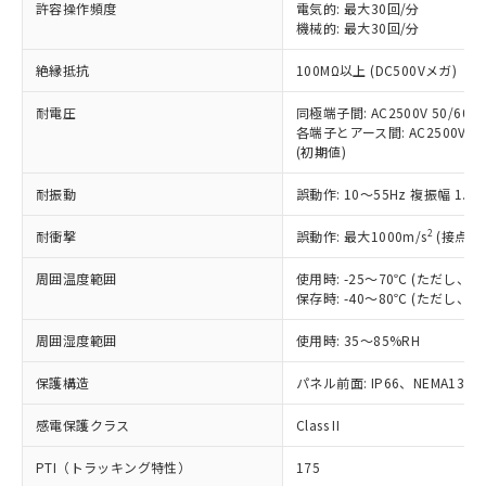
許容操作頻度
電気的: 最大30回/分
す。
機械的: 最大30回/分
対応予定：EU RoHS指令（10物質）の非含
ご利用条件
有に対応した製品に切り替える予定のある
絶縁抵抗
100MΩ以上 (DC500Vメガ)
商品です。
対応予定なし：EU RoHS指令（10物質）の
耐電圧
同極端子間: AC2500V 50/60Hz
以下の条件をお読みいただき、同意のうえ
非含有に非対応の商品で、対応品を出す予
各端子とアース間: AC2500V 50/
ご利用ください。
定はありません。
(初期値)
調査・確認中：EU RoHS指令（10物質）の
本サービスは、当社制御機器事業取扱
※1 中国RoHS○×表
非含有の対応状況を調査中または確認中の
耐振動
誤動作: 10～55Hz 複振幅 1.
商品の当社在庫状況および標準価格
商品です。
(税抜)を提供させていただくもので
「○」：最大均質材料含有率が中国RoHSの
2
耐衝撃
誤動作: 最大1000m/s
(接点開
非該当品：ライセンス料など無形物で、有
す。
基準値以下であることを示します。
害物質有無と関係のない商品です。
当社制御機器事業取扱商品の中には、
周囲温度範囲
使用時: -25～70℃ (ただし
「×」：最大均質材料含有率が中国RoHSの
仕入先様の事情により、非含有部品として
本サービスの対象外となる商品もある
保存時: -40～80℃ (ただし
基準値を超えていることを示します。
いたものが、含有品と判明した場合などや
当社は、これら貴社製品のうち、外国
ことをご了承ください。
「－」：未確認です。当社販売部門へお問
むを得ず変更することがあります。
為替および外国貿易法に定める商品
在庫状況および標準価格照会結果は、
周囲湿度範囲
使用時: 35～85%RH
い合わせください。
（以下｢規制貨物等」という）を輸出
記載している更新日時点での社内デー
*EU RoHS指令（10物質）：
または国外への提供する場合は、日本
保護構造
パネル前面: IP66、NEMA13
記
タに基づき作成されるものであり、閲
説明
鉛(Pb) 1000ppm以下、 水銀(Hg) 1000ppm以下、 カド
*中国RoHS10物質の基準値 (GB/T26572)：
国政府の輸出許可(または役務取引許
号
覧された時点での実際の在庫および標
ミウム(Cd) 100ppm以下、
Pb(鉛) :1000ppm、 Hg(水銀) : 1000ppm、 Cd(カドミウ
可)を取得するなどの必要な手続きを
六価クロム(Cr(Ⅵ)) 1000ppm以下、ポリ臭化ビフェニル
感電保護クラス
Class II
ム) : 100ppm、
準価格とは異なる場合があることをご
類(PBB) 1000ppm以下、ポリ臭化ジフェニルエーテル類
Cr(Ⅵ)(六価クロム) : 1000ppm、 PBBs(ポリ臭化ビフェ
とります。
了承ください。
(PBDE) 1000ppm以下、フタル酸ビス(2-エチルヘキシ
○
一定数以上の在庫あり
ニル類) : 1000ppm、 PBDEs(ポリ臭化ジフェニルエーテ
PTI（トラッキング特性）
175
当社は規制貨物を破棄する場合は、完
ル) (DEHP)(別名：DOP) 1000ppm以下、フタル酸ブチ
正式な納期状況および標準価格はお客
ル類) : 1000ppm、