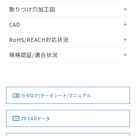
用者の範囲」に記載されている法人を
情報更新：2026/05/21
るもので、過去に遡って非含有を証明する
指します。
取りつけ穴加工図
ものではありません。
また、RoHS指令のフタル酸エステル類４
情報更新：2026/05/21
CAD
物質の対応では、対応完了までの期間は出
荷製品に未対応品が混在することから備考
ログイン/会員登録いただくと、CADデータをダウンロー
欄に対応日を記載しておりました。
RoHS/REACH対応状況
ドすることができます。
既に当社にて対応品への在庫切替を完了
していることから、特段のことがない限
情報更新：2026/7/29
規格認証/適合状況
り、2022年1月12日より割愛しておりま
す。
ログイン/会員登録
EU RoHS
注意事項・凡例
UL認証
CSA認証
CEマーキング
Yes
Yes
Yes
対応状況
対応予定月
※1
※2
ダウンロードデータをご利用いただく前に、以下を必ずお読
みください。
カタログ/データシート/マニュアル
対応済み
ソフトウェアの使用条件
LR型式承認
DNV型式承認
BV型式承認
KR型式承
（イギリス
（ノルウェー
（フランス
（韓国
船舶規格）
船舶規格）
船舶規格）
船舶規格
中国 RoHS
注意事項・凡例
2D CADデータ
No
No
No
No