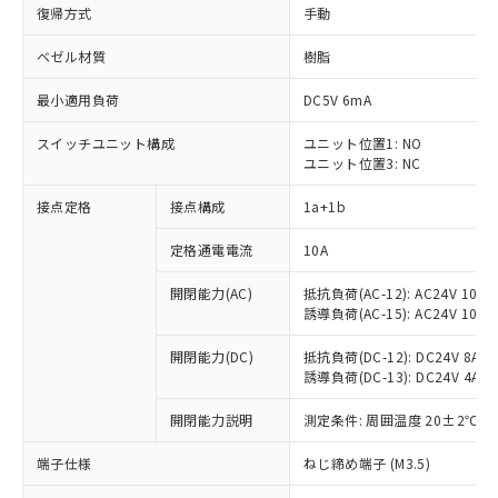
復帰方式
手動
ベゼル材質
樹脂
最小適用負荷
DC5V 6mA
スイッチユニット構成
ユニット位置1: NO
ユニット位置3: NC
接点定格
接点構成
1a+1b
定格通電電流
10A
開閉能力(AC)
抵抗負荷(AC-12): AC24V 10A/A
誘導負荷(AC-15): AC24V 10A/AC
開閉能力(DC)
抵抗負荷(DC-12): DC24V 8A/DC
誘導負荷(DC-13): DC24V 4A/DC
※1 対応状況
開閉能力説明
測定条件: 周囲温度 20±2℃、
対応済み：EU RoHS指令（10物質）の
端子仕様
ねじ締め端子 (M3.5)
非含有に対応した製品が提供可能な商品で