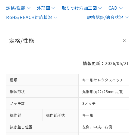
定格/性能
外形図
取りつけ穴加工図
CAD
RoHS/REACH対応状況
規格認証/適合状況
定格/性能
情報更新：2026/05/21
種類
キー形セレクタスイッチ
胴体形状
丸胴形(φ22/25mm共用)
ノッチ数
3ノッチ
操作部
操作部形状
キー形
抜き差し位置
左側、中央、右側