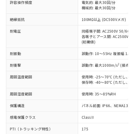
許容操作頻度
電気的: 最大30回/分
す。
機械的: 最大30回/分
対応予定：EU RoHS指令（10物質）の非含
ご利用条件
有に対応した製品に切り替える予定のある
絶縁抵抗
100MΩ以上 (DC500Vメガ)
商品です。
対応予定なし：EU RoHS指令（10物質）の
耐電圧
同極端子間: AC2500V 50/60Hz
以下の条件をお読みいただき、同意のうえ
非含有に非対応の商品で、対応品を出す予
各端子とアース間: AC2500V 50/
ご利用ください。
定はありません。
(初期値)
調査・確認中：EU RoHS指令（10物質）の
本サービスは、当社制御機器事業取扱
※1 中国RoHS○×表
非含有の対応状況を調査中または確認中の
耐振動
誤動作: 10～55Hz 複振幅 1.
商品の当社在庫状況および標準価格
商品です。
(税抜)を提供させていただくもので
「○」：最大均質材料含有率が中国RoHSの
2
耐衝撃
誤動作: 最大1000m/s
(接点開
非該当品：ライセンス料など無形物で、有
す。
基準値以下であることを示します。
害物質有無と関係のない商品です。
当社制御機器事業取扱商品の中には、
周囲温度範囲
使用時: -25～70℃ (ただし
「×」：最大均質材料含有率が中国RoHSの
仕入先様の事情により、非含有部品として
本サービスの対象外となる商品もある
保存時: -40～80℃ (ただし
基準値を超えていることを示します。
いたものが、含有品と判明した場合などや
当社は、これら貴社製品のうち、外国
ことをご了承ください。
「－」：未確認です。当社販売部門へお問
むを得ず変更することがあります。
為替および外国貿易法に定める商品
在庫状況および標準価格照会結果は、
周囲湿度範囲
使用時: 35～85%RH
い合わせください。
（以下｢規制貨物等」という）を輸出
記載している更新日時点での社内デー
*EU RoHS指令（10物質）：
または国外への提供する場合は、日本
保護構造
パネル前面: IP66、NEMA13
記
タに基づき作成されるものであり、閲
説明
鉛(Pb) 1000ppm以下、 水銀(Hg) 1000ppm以下、 カド
*中国RoHS10物質の基準値 (GB/T26572)：
国政府の輸出許可(または役務取引許
号
覧された時点での実際の在庫および標
ミウム(Cd) 100ppm以下、
Pb(鉛) :1000ppm、 Hg(水銀) : 1000ppm、 Cd(カドミウ
可)を取得するなどの必要な手続きを
六価クロム(Cr(Ⅵ)) 1000ppm以下、ポリ臭化ビフェニル
感電保護クラス
Class II
ム) : 100ppm、
準価格とは異なる場合があることをご
類(PBB) 1000ppm以下、ポリ臭化ジフェニルエーテル類
Cr(Ⅵ)(六価クロム) : 1000ppm、 PBBs(ポリ臭化ビフェ
とります。
了承ください。
(PBDE) 1000ppm以下、フタル酸ビス(2-エチルヘキシ
○
一定数以上の在庫あり
ニル類) : 1000ppm、 PBDEs(ポリ臭化ジフェニルエーテ
PTI（トラッキング特性）
175
当社は規制貨物を破棄する場合は、完
ル) (DEHP)(別名：DOP) 1000ppm以下、フタル酸ブチ
正式な納期状況および標準価格はお客
ル類) : 1000ppm、