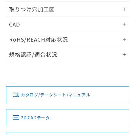
用者の範囲」に記載されている法人を
情報更新：2026/05/21
るもので、過去に遡って非含有を証明する
指します。
取りつけ穴加工図
ものではありません。
また、RoHS指令のフタル酸エステル類４
情報更新：2026/05/21
CAD
物質の対応では、対応完了までの期間は出
荷製品に未対応品が混在することから備考
ログイン/会員登録いただくと、CADデータをダウンロー
欄に対応日を記載しておりました。
RoHS/REACH対応状況
ドすることができます。
既に当社にて対応品への在庫切替を完了
していることから、特段のことがない限
情報更新：2026/7/29
規格認証/適合状況
り、2022年1月12日より割愛しておりま
す。
ログイン/会員登録
EU RoHS
注意事項・凡例
UL認証
CSA認証
CEマーキング
Yes
Yes
Yes
対応状況
対応予定月
※1
※2
ダウンロードデータをご利用いただく前に、以下を必ずお読
みください。
カタログ/データシート/マニュアル
対応済み
ソフトウェアの使用条件
LR型式承認
DNV型式承認
BV型式承認
KR型式承
（イギリス
（ノルウェー
（フランス
（韓国
船舶規格）
船舶規格）
船舶規格）
船舶規格
中国 RoHS
注意事項・凡例
2D CADデータ
No
No
No
No