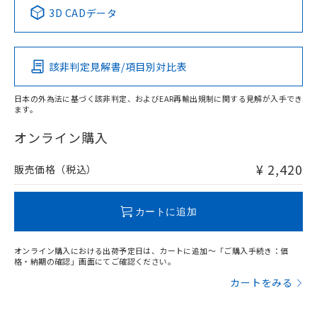
中国 RoHS表
※1 ※2
3D CADデータ
この製品の規格認証/適合状況ページへ
Pb
Hg
Cd
Cr(VI)
その他の認証はこちらのページからご検索ください
該非判定見解書/項目別対比表
X
O
O
O
日本の外為法に基づく該非判定、およびEAR再輸出規制に関する見解が入手でき
ます。
"対応済み"や非含有の記載がされた商品であっても、流通
在庫等で未対応品が混在する可能性があります。
オンライン購入
非含有品が必要な際は、弊社営業部門もしくは販売店へお
問い合わせください。
¥ 2,420
販売価格（税込）
この製品のRoHS/REACH対応状況ページへ
カートに追加
オンライン購入における出荷予定日は、カートに追加～「ご購入手続き：価
格・納期の確認」画面にてご確認ください。
カートをみる