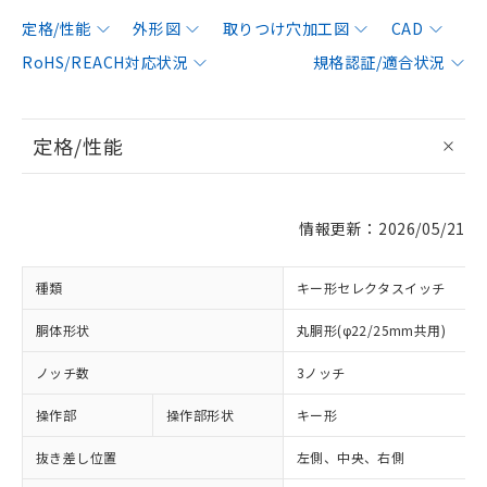
定格/性能
外形図
取りつけ穴加工図
CAD
RoHS/REACH対応状況
規格認証/適合状況
定格/性能
情報更新：2026/05/21
種類
キー形セレクタスイッチ
胴体形状
丸胴形(φ22/25mm共用)
ノッチ数
3ノッチ
操作部
操作部形状
キー形
抜き差し位置
左側、中央、右側