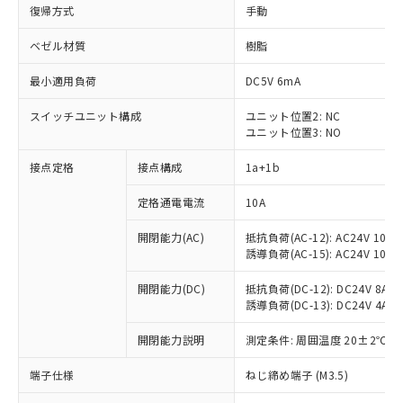
復帰方式
手動
ベゼル材質
樹脂
最小適用負荷
DC5V 6mA
スイッチユニット構成
ユニット位置2: NC
ユニット位置3: NO
接点定格
接点構成
1a+1b
定格通電電流
10A
開閉能力(AC)
抵抗負荷(AC-12): AC24V 10A/A
誘導負荷(AC-15): AC24V 10A/AC
開閉能力(DC)
抵抗負荷(DC-12): DC24V 8A/DC
誘導負荷(DC-13): DC24V 4A/DC
※1 対応状況
開閉能力説明
測定条件: 周囲温度 20±2℃、
対応済み：EU RoHS指令（10物質）の
端子仕様
ねじ締め端子 (M3.5)
非含有に対応した製品が提供可能な商品で