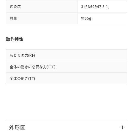
ルベンジル（BBP） 1000ppm以下、フタル酸ジブチル
全に破砕するなど、違法に輸出されな
DBP(フタル酸ジブチル) : 1000ppm、 DIBP(フタル酸ジ
様のお取引先、またはお客様担当のオ
（DBP） 1000ppm以下、フタル酸ジイソブチル
イソブチル) : 1000ppm、 BBP(フタル酸ブチルベンジ
汚染度
3 (EN60947-5-1)
△
一定数には満たないが在庫あり
いよう必要な手段を講じます。
ムロン制御機器販売店・当社販売員に
(DIBP) 1000ppm以下
ル) : 1000ppm、
当社は貴社製品を、核兵器、ミサイ
但し、RoHS指令で産業用監視および制御機器に対する
DEHP(フタル酸ビス(2-エチルヘキシル)) : 1000ppm
ご相談ください。
質量
約65g
適用除外項目は除く。
ル、化学兵器、生物兵器またはその他
－
在庫なし(最新の在庫状況につ
オムロン制御機器販売店や当社販売拠
フタル酸エステル類の４物質については閾値を超える意
武器並びにこれらの製造装置等に一切
いては、お客様のお取引先、ま
図的な使用がないことを確認しています。
点は「
販売ネットワーク
」をご確認
※2 環境保護使用期限
使用いたしません。
たはお客様担当のオムロン制御
ください。
動作特性
当社は、貴社製品を第三者に販売する
機器販売店・当社販売員にご確
在庫状況および標準価格結果を当社の
※2 対応予定月
「ｅ」：有害物質（10物質）のすべてが基
場合は、上記1、2および3の内容を当
認ください)
事前の承諾なく第三者に漏洩または開
準値以下であることを示します。
該第三者に通知します。また当社は、
示しないようお願いします。
もどりの力(RF)
部品在庫の切り替え状況などにより、予定
「10」：通常の使用状況下において有害物
販売先および販売に係わる関係者が違
マイパーツ機能（部品リスト作成サー
空
受注生産機種、また在庫状況の
月が前後することがあります。
質が外部に漏えいし、環境に深刻な影響を
法に輸出するおそれがある場合は、取
ビス）をご利用いただくには、I-Web
白
情報を公開していない機種
全体の動きに必要な力(TTF)
及ぼさない年数を意味します。
り引きをいたしません。
メンバーズにご登録されている必要が
「－」：未確認です。当社販売部門へお問
あります。
全体の動き(TT)
い合わせください。
お客様が当ウェブサイト上で当社にご
※3 非含有証明書ダウンロード
登録された部品リストについて、当社
および当社の共同利用者が、当社の製
下記の非含有証明書をダウンロードするこ
品・サービスに関するお客様との取
とができます。
合意する
キャンセル
引・商談に必要な範囲で利用すること
をご了承ください。
EU RoHS指令（10物質）の非含有証明書
※当社の共同利用者とは、
"個人情報
51物質の非含有証明書（当社基準）
外形図
の共同利用に関して"
の「1.共同利
※本証明書は発行日時点で非含有を証明す