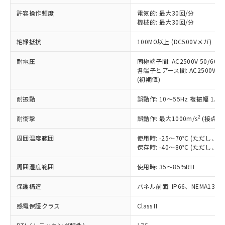
非含有に非対応の商品で、対応品を出す予
ご利用ください。
定はありません。
許容操作頻度
電気的: 最大30回/分
調査・確認中：EU RoHS指令（10物質）の
機械的: 最大30回/分
本サービスは、当社制御機器事業取扱
※1 中国RoHS○×表
非含有の対応状況を調査中または確認中の
商品の当社在庫状況および標準価格
絶縁抵抗
100MΩ以上 (DC500Vメガ)
商品です。
(税抜)を提供させていただくもので
「○」：最大均質材料含有率が中国RoHSの
非該当品：ライセンス料など無形物で、有
す。
耐電圧
同極端子間: AC2500V 50/60Hz
基準値以下であることを示します。
害物質有無と関係のない商品です。
当社制御機器事業取扱商品の中には、
各端子とアース間: AC2500V 50/
「×」：最大均質材料含有率が中国RoHSの
仕入先様の事情により、非含有部品として
(初期値)
本サービスの対象外となる商品もある
基準値を超えていることを示します。
いたものが、含有品と判明した場合などや
当社は、これら貴社製品のうち、外国
ことをご了承ください。
「－」：未確認です。当社販売部門へお問
むを得ず変更することがあります。
為替および外国貿易法に定める商品
耐振動
誤動作: 10～55Hz 複振幅 1.
在庫状況および標準価格照会結果は、
い合わせください。
（以下｢規制貨物等」という）を輸出
記載している更新日時点での社内デー
*EU RoHS指令（10物質）：
2
耐衝撃
誤動作: 最大1000m/s
(接点開
または国外への提供する場合は、日本
記
タに基づき作成されるものであり、閲
説明
鉛(Pb) 1000ppm以下、 水銀(Hg) 1000ppm以下、 カド
*中国RoHS10物質の基準値 (GB/T26572)：
国政府の輸出許可(または役務取引許
号
覧された時点での実際の在庫および標
ミウム(Cd) 100ppm以下、
Pb(鉛) :1000ppm、 Hg(水銀) : 1000ppm、 Cd(カドミウ
周囲温度範囲
使用時: -25～70℃ (ただし
可)を取得するなどの必要な手続きを
六価クロム(Cr(Ⅵ)) 1000ppm以下、ポリ臭化ビフェニル
ム) : 100ppm、
準価格とは異なる場合があることをご
保存時: -40～80℃ (ただし
類(PBB) 1000ppm以下、ポリ臭化ジフェニルエーテル類
Cr(Ⅵ)(六価クロム) : 1000ppm、 PBBs(ポリ臭化ビフェ
とります。
了承ください。
(PBDE) 1000ppm以下、フタル酸ビス(2-エチルヘキシ
○
一定数以上の在庫あり
ニル類) : 1000ppm、 PBDEs(ポリ臭化ジフェニルエーテ
当社は規制貨物を破棄する場合は、完
ル) (DEHP)(別名：DOP) 1000ppm以下、フタル酸ブチ
正式な納期状況および標準価格はお客
ル類) : 1000ppm、
周囲湿度範囲
使用時: 35～85%RH
ルベンジル（BBP） 1000ppm以下、フタル酸ジブチル
全に破砕するなど、違法に輸出されな
DBP(フタル酸ジブチル) : 1000ppm、 DIBP(フタル酸ジ
様のお取引先、またはお客様担当のオ
（DBP） 1000ppm以下、フタル酸ジイソブチル
イソブチル) : 1000ppm、 BBP(フタル酸ブチルベンジ
△
一定数には満たないが在庫あり
いよう必要な手段を講じます。
ムロン制御機器販売店・当社販売員に
(DIBP) 1000ppm以下
保護構造
パネル前面: IP66、NEMA13
ル) : 1000ppm、
当社は貴社製品を、核兵器、ミサイ
但し、RoHS指令で産業用監視および制御機器に対する
DEHP(フタル酸ビス(2-エチルヘキシル)) : 1000ppm
ご相談ください。
適用除外項目は除く。
ル、化学兵器、生物兵器またはその他
－
在庫なし(最新の在庫状況につ
感電保護クラス
Class II
オムロン制御機器販売店や当社販売拠
フタル酸エステル類の４物質については閾値を超える意
武器並びにこれらの製造装置等に一切
いては、お客様のお取引先、ま
図的な使用がないことを確認しています。
点は「
販売ネットワーク
」をご確認
※2 環境保護使用期限
使用いたしません。