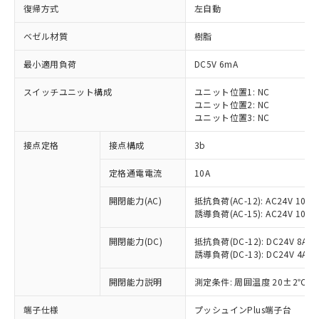
復帰方式
左自動
ベゼル材質
樹脂
最小適用負荷
DC5V 6mA
スイッチユニット構成
ユニット位置1: NC
ユニット位置2: NC
ユニット位置3: NC
接点定格
接点構成
3b
定格通電電流
10A
※1 対応状況
開閉能力(AC)
抵抗負荷(AC-12): AC24V 10A/A
誘導負荷(AC-15): AC24V 10A/AC
対応済み：EU RoHS指令（10物質）の
非含有に対応した製品が提供可能な商品で
開閉能力(DC)
抵抗負荷(DC-12): DC24V 8A/DC
す。
誘導負荷(DC-13): DC24V 4A/DC
対応予定：EU RoHS指令（10物質）の非含
ご利用条件
有に対応した製品に切り替える予定のある
開閉能力説明
測定条件: 周囲温度 20±2℃、
商品です。
対応予定なし：EU RoHS指令（10物質）の
端子仕様
プッシュインPlus端子台
以下の条件をお読みいただき、同意のうえ