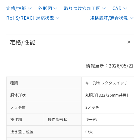
定格/性能
外形図
取りつけ穴加工図
CAD
RoHS/REACH対応状況
規格認証/適合状況
定格/性能
情報更新：2026/05/21
種類
キー形セレクタスイッチ
胴体形状
丸胴形(φ22/25mm共用)
ノッチ数
3ノッチ
操作部
操作部形状
キー形
抜き差し位置
中央