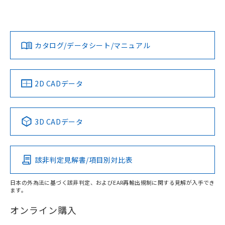
欄に対応日を記載しておりました。
ては、「カスタマーサポートセンタ お客様相談室」または貴
既に当社にて対応品への在庫切替を完了
社担当オムロン営業員または販売店にお問い合わせくださ
対応状況
対応予定月
※1
※2
していることから、特段のことがない限
い。
ダウンロードデータをご利用いただく前に、以下を必ずお読
り、2022年1月12日より割愛しておりま
みください。
カタログ/データシート/マニュアル
対応済み
す。
ソフトウェアの使用条件
お問い合わせ
中国 RoHS
注意事項・凡例
2D CADデータ
中国 RoHS表
※1 ※2
3D CADデータ
Pb
Hg
Cd
Cr(VI)
該非判定見解書/項目別対比表
X
O
O
O
日本の外為法に基づく該非判定、およびEAR再輸出規制に関する見解が入手でき
ます。
"対応済み"や非含有の記載がされた商品であっても、流通
在庫等で未対応品が混在する可能性があります。
オンライン購入
非含有品が必要な際は、弊社営業部門もしくは販売店へお