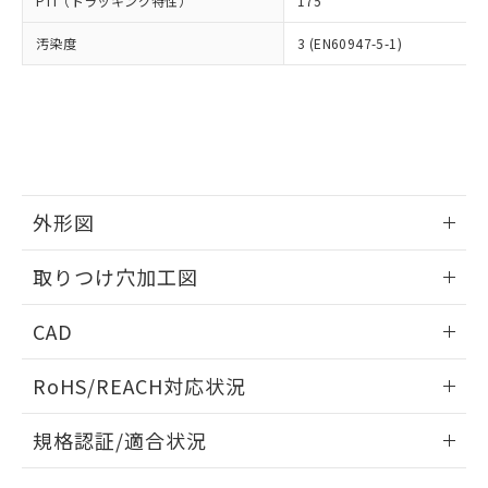
PTI（トラッキング特性）
175
たはお客様担当のオムロン制御
ください。
当社は、貴社製品を第三者に販売する
機器販売店・当社販売員にご確
在庫状況および標準価格結果を当社の
※2 対応予定月
「ｅ」：有害物質（10物質）のすべてが基
汚染度
3 (EN60947-5-1)
場合は、上記1、2および3の内容を当
認ください)
事前の承諾なく第三者に漏洩または開
準値以下であることを示します。
該第三者に通知します。また当社は、
示しないようお願いします。
部品在庫の切り替え状況などにより、予定
「10」：通常の使用状況下において有害物
販売先および販売に係わる関係者が違
マイパーツ機能（部品リスト作成サー
空
受注生産機種、また在庫状況の
月が前後することがあります。
質が外部に漏えいし、環境に深刻な影響を
法に輸出するおそれがある場合は、取
ビス）をご利用いただくには、I-Web
白
情報を公開していない機種
及ぼさない年数を意味します。
り引きをいたしません。
メンバーズにご登録されている必要が
「－」：未確認です。当社販売部門へお問
あります。
い合わせください。
お客様が当ウェブサイト上で当社にご
※3 非含有証明書ダウンロード
登録された部品リストについて、当社
外形図
および当社の共同利用者が、当社の製
下記の非含有証明書をダウンロードするこ
品・サービスに関するお客様との取
情報更新：2026/05/21
とができます。
取りつけ穴加工図
合意する
キャンセル
引・商談に必要な範囲で利用すること
をご了承ください。
情報更新：2026/05/21
EU RoHS指令（10物質）の非含有証明書
※当社の共同利用者とは、
"個人情報
CAD
51物質の非含有証明書（当社基準）
の共同利用に関して"
の「1.共同利
※本証明書は発行日時点で非含有を証明す
ログイン/会員登録いただくと、CADデータをダウンロー
用者の範囲」に記載されている法人を
RoHS/REACH対応状況
るもので、過去に遡って非含有を証明する
ドすることができます。
指します。
ものではありません。
情報更新：2026/7/29
また、RoHS指令のフタル酸エステル類４
規格認証/適合状況
物質の対応では、対応完了までの期間は出
ログイン/会員登録
EU RoHS
注意事項・凡例
荷製品に未対応品が混在することから備考
A22NK-3BL-01DA-P222についての規格認証/適合状況につい