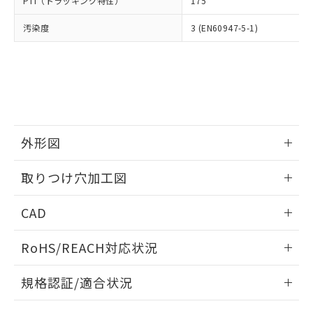
PTI（トラッキング特性）
175
たはお客様担当のオムロン制御
ください。
当社は、貴社製品を第三者に販売する
機器販売店・当社販売員にご確
在庫状況および標準価格結果を当社の
※2 対応予定月
「ｅ」：有害物質（10物質）のすべてが基
汚染度
3 (EN60947-5-1)
場合は、上記1、2および3の内容を当
認ください)
事前の承諾なく第三者に漏洩または開
準値以下であることを示します。
該第三者に通知します。また当社は、
示しないようお願いします。
部品在庫の切り替え状況などにより、予定
「10」：通常の使用状況下において有害物
販売先および販売に係わる関係者が違
マイパーツ機能（部品リスト作成サー
空
受注生産機種、また在庫状況の
月が前後することがあります。
質が外部に漏えいし、環境に深刻な影響を
法に輸出するおそれがある場合は、取
ビス）をご利用いただくには、I-Web
白
情報を公開していない機種
及ぼさない年数を意味します。
り引きをいたしません。
メンバーズにご登録されている必要が
「－」：未確認です。当社販売部門へお問
あります。
い合わせください。
お客様が当ウェブサイト上で当社にご
※3 非含有証明書ダウンロード
登録された部品リストについて、当社
外形図
および当社の共同利用者が、当社の製
下記の非含有証明書をダウンロードするこ
品・サービスに関するお客様との取
情報更新：2026/05/21
とができます。
取りつけ穴加工図
合意する
キャンセル
引・商談に必要な範囲で利用すること
をご了承ください。
情報更新：2026/05/21
EU RoHS指令（10物質）の非含有証明書
※当社の共同利用者とは、
"個人情報
CAD
51物質の非含有証明書（当社基準）
の共同利用に関して"
の「1.共同利
※本証明書は発行日時点で非含有を証明す
ログイン/会員登録いただくと、CADデータをダウンロー
用者の範囲」に記載されている法人を
RoHS/REACH対応状況
るもので、過去に遡って非含有を証明する
ドすることができます。
指します。
ものではありません。
情報更新：2026/7/29
また、RoHS指令のフタル酸エステル類４
規格認証/適合状況
物質の対応では、対応完了までの期間は出
ログイン/会員登録
EU RoHS
注意事項・凡例
荷製品に未対応品が混在することから備考
A22NK-3BL-01DA-P212についての規格認証/適合状況につい