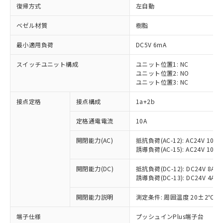
復帰方式
左自動
ベゼル材質
樹脂
最小適用負荷
DC5V 6mA
スイッチユニット構成
ユニット位置1: NC
ユニット位置2: NO
ユニット位置3: NC
接点定格
接点構成
1a+2b
定格通電電流
10A
※1 対応状況
開閉能力(AC)
抵抗負荷(AC-12): AC24V 10A/A
誘導負荷(AC-15): AC24V 10A/AC
対応済み：EU RoHS指令（10物質）の
非含有に対応した製品が提供可能な商品で
開閉能力(DC)
抵抗負荷(DC-12): DC24V 8A/DC
す。
誘導負荷(DC-13): DC24V 4A/DC
対応予定：EU RoHS指令（10物質）の非含
ご利用条件
有に対応した製品に切り替える予定のある
開閉能力説明
測定条件: 周囲温度 20±2℃、
商品です。
対応予定なし：EU RoHS指令（10物質）の
端子仕様
プッシュインPlus端子台
以下の条件をお読みいただき、同意のうえ