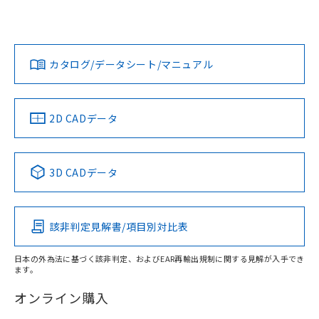
欄に対応日を記載しておりました。
ては、「カスタマーサポートセンタ お客様相談室」または貴
既に当社にて対応品への在庫切替を完了
社担当オムロン営業員または販売店にお問い合わせくださ
対応状況
対応予定月
※1
※2
していることから、特段のことがない限
い。
ダウンロードデータをご利用いただく前に、以下を必ずお読
り、2022年1月12日より割愛しておりま
みください。
カタログ/データシート/マニュアル
対応済み
す。
ソフトウェアの使用条件
お問い合わせ
中国 RoHS
注意事項・凡例
2D CADデータ
中国 RoHS表
※1 ※2
3D CADデータ
Pb
Hg
Cd
Cr(VI)
該非判定見解書/項目別対比表
X
O
O
O
日本の外為法に基づく該非判定、およびEAR再輸出規制に関する見解が入手でき
ます。
"対応済み"や非含有の記載がされた商品であっても、流通
在庫等で未対応品が混在する可能性があります。
オンライン購入
非含有品が必要な際は、弊社営業部門もしくは販売店へお