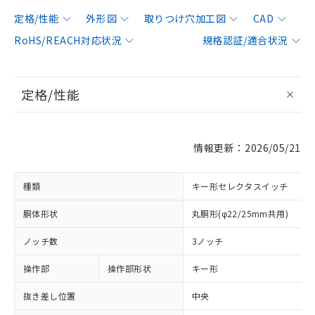
定格/性能
外形図
取りつけ穴加工図
CAD
RoHS/REACH対応状況
規格認証/適合状況
定格/性能
情報更新：2026/05/21
種類
キー形セレクタスイッチ
胴体形状
丸胴形(φ22/25mm共用)
ノッチ数
3ノッチ
操作部
操作部形状
キー形
抜き差し位置
中央