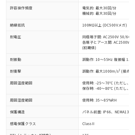
非含有に非対応の商品で、対応品を出す予
ご利用ください。
定はありません。
許容操作頻度
電気的: 最大30回/分
調査・確認中：EU RoHS指令（10物質）の
機械的: 最大30回/分
本サービスは、当社制御機器事業取扱
※1 中国RoHS○×表
非含有の対応状況を調査中または確認中の
商品の当社在庫状況および標準価格
絶縁抵抗
100MΩ以上 (DC500Vメガ)
商品です。
(税抜)を提供させていただくもので
「○」：最大均質材料含有率が中国RoHSの
非該当品：ライセンス料など無形物で、有
す。
耐電圧
同極端子間: AC2500V 50/60Hz
基準値以下であることを示します。
害物質有無と関係のない商品です。
当社制御機器事業取扱商品の中には、
各端子とアース間: AC2500V 50/
「×」：最大均質材料含有率が中国RoHSの
仕入先様の事情により、非含有部品として
(初期値)
本サービスの対象外となる商品もある
基準値を超えていることを示します。
いたものが、含有品と判明した場合などや
当社は、これら貴社製品のうち、外国
ことをご了承ください。
「－」：未確認です。当社販売部門へお問
むを得ず変更することがあります。
為替および外国貿易法に定める商品
耐振動
誤動作: 10～55Hz 複振幅 1.
在庫状況および標準価格照会結果は、
い合わせください。
（以下｢規制貨物等」という）を輸出
記載している更新日時点での社内デー
*EU RoHS指令（10物質）：
2
耐衝撃
誤動作: 最大1000m/s
(接点開
または国外への提供する場合は、日本
記
タに基づき作成されるものであり、閲
説明
鉛(Pb) 1000ppm以下、 水銀(Hg) 1000ppm以下、 カド
*中国RoHS10物質の基準値 (GB/T26572)：
国政府の輸出許可(または役務取引許
号
覧された時点での実際の在庫および標
ミウム(Cd) 100ppm以下、
Pb(鉛) :1000ppm、 Hg(水銀) : 1000ppm、 Cd(カドミウ
周囲温度範囲
使用時: -25～70℃ (ただし
可)を取得するなどの必要な手続きを
六価クロム(Cr(Ⅵ)) 1000ppm以下、ポリ臭化ビフェニル
ム) : 100ppm、
準価格とは異なる場合があることをご
保存時: -40～80℃ (ただし
類(PBB) 1000ppm以下、ポリ臭化ジフェニルエーテル類
Cr(Ⅵ)(六価クロム) : 1000ppm、 PBBs(ポリ臭化ビフェ
とります。
了承ください。
(PBDE) 1000ppm以下、フタル酸ビス(2-エチルヘキシ
○
一定数以上の在庫あり
ニル類) : 1000ppm、 PBDEs(ポリ臭化ジフェニルエーテ
当社は規制貨物を破棄する場合は、完
ル) (DEHP)(別名：DOP) 1000ppm以下、フタル酸ブチ
正式な納期状況および標準価格はお客
ル類) : 1000ppm、
周囲湿度範囲
使用時: 35～85%RH
ルベンジル（BBP） 1000ppm以下、フタル酸ジブチル
全に破砕するなど、違法に輸出されな
DBP(フタル酸ジブチル) : 1000ppm、 DIBP(フタル酸ジ
様のお取引先、またはお客様担当のオ
（DBP） 1000ppm以下、フタル酸ジイソブチル
イソブチル) : 1000ppm、 BBP(フタル酸ブチルベンジ
△
一定数には満たないが在庫あり
いよう必要な手段を講じます。
ムロン制御機器販売店・当社販売員に
(DIBP) 1000ppm以下
保護構造
パネル前面: IP66、NEMA13
ル) : 1000ppm、
当社は貴社製品を、核兵器、ミサイ
但し、RoHS指令で産業用監視および制御機器に対する
DEHP(フタル酸ビス(2-エチルヘキシル)) : 1000ppm
ご相談ください。
適用除外項目は除く。
ル、化学兵器、生物兵器またはその他
－
在庫なし(最新の在庫状況につ
感電保護クラス
Class II
オムロン制御機器販売店や当社販売拠
フタル酸エステル類の４物質については閾値を超える意
武器並びにこれらの製造装置等に一切
いては、お客様のお取引先、ま
図的な使用がないことを確認しています。
点は「
販売ネットワーク
」をご確認
※2 環境保護使用期限
使用いたしません。