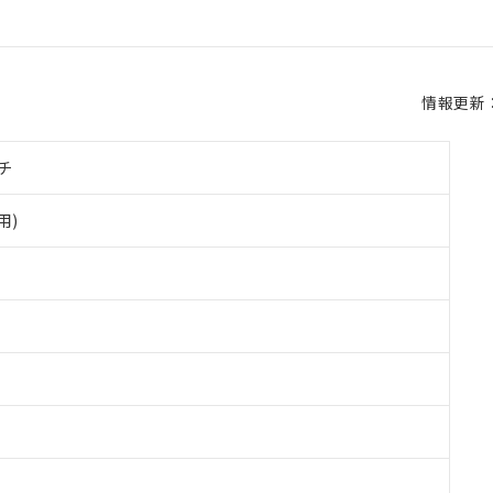
情報更新：2
チ
用)