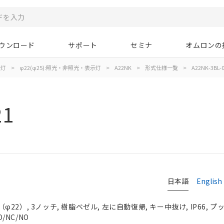
ウンロード
サポート
セミナ
オムロンの
示灯
>
φ22(φ25):照光・非照光・表示灯
>
A22NK
>
形式仕様一覧
>
A22NK-3BL-
21
日本語
English
2）, 3ノッチ, 樹脂ベゼル, 左に自動復帰, キー中抜け, IP66, 
/NC/NO