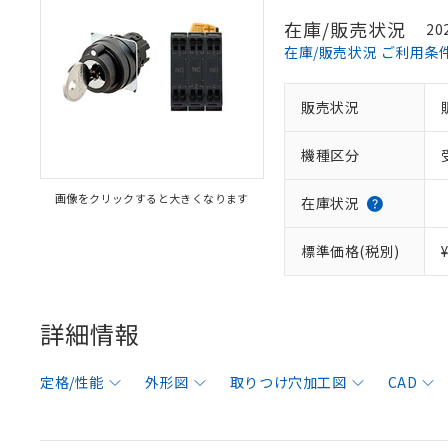
在庫/販売状況
20
在庫/販売状況 ご利用条
販売状況
機種区分
画像をクリックすると大きくなります
在庫状況
標準価格(税別)
詳細情報
定格/性能
外形図
取りつけ穴加工図
CAD