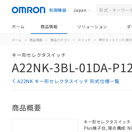
制御機器
Japan
ホーム
商品情報
ソリューション
ダ
ホーム
>
商品情報
>
商品カテゴリ
>
スイッチ
>
押ボタンスイッチ/表
キー形セレクタスイッチ
A22NK-3BL-01DA-P1
A22NK キー形セレクタスイッチ 形式仕様一覧
商品概要
キー形セレクタスイッチ（φ2
Plus端子台, 接点構成: NO