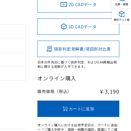
2D CADデータ
在庫・価格
無料テスト機
3D CADデータ
該非判定見解書/項目別対比表
日本の外為法に基づく該非判定、およびEAR再輸出規
制に関する見解が入手できます。
オンライン購入
¥ 3,190
販売価格（税込）
カートに追加
オンライン購入における出荷予定日は、カートに追加
～「ご購入手続き：価格・納期の確認」画面にてご確