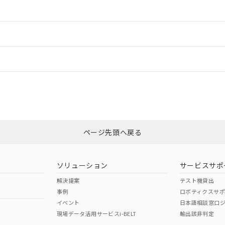
情報更新：2
ードすることができます。
情報更新：
ログイン/会員登録
状況については、「カスタマーサポートセンタ お客様相談室」または貴社担
みください。
非含有証明書
※3
ページ先頭へ戻る
ダウンロードはこちら
ソリューション
サービスサポ
解決提案
テスト機貸出
事例
ロボティクスサ
イベント
日本語相談窓口
現場データ活用サービスi-BELT
輸出該非判定