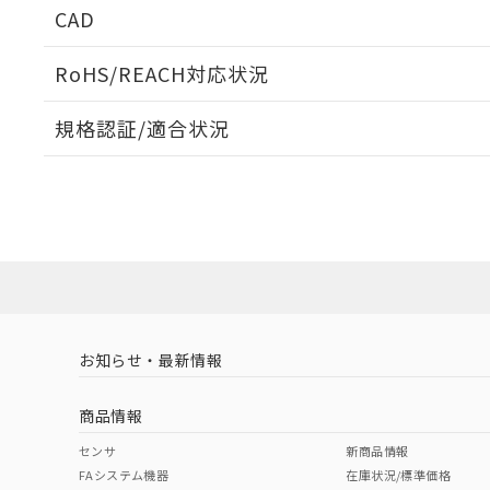
CAD
ログイン/会員登録いただくと、CADデータをダウンロ
RoHS/REACH対応状況
規格認証/適合状況
EU RoHS
注意事項・凡例
A22NK-3BL-01DA-P121についての規格認証/適合
員または販売店にお問い合わせください。
ダウンロードデータをご利用いただく前に、以下を必ずお読
対応状況
対応予定月
※1
※2
ソフトウェアの使用条件
対応済み
お知らせ・最新情報
中国 RoHS
注意事項・凡例
商品情報
中国 RoHS表
※1 ※2
センサ
新商品情報
FAシステム機器
在庫状況/標準価格