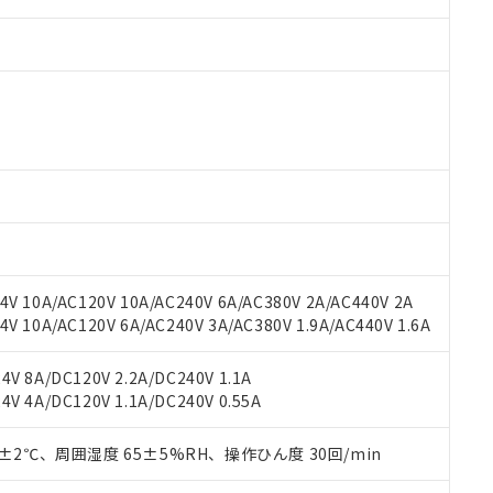
 RoHS指令（10物質）の非含有に対応した製品が提供可能な商品です
oHS指令（10物質）の非含有に対応した製品に切り替える予定のある
 RoHS指令（10物質）の非含有に非対応の商品で、対応品を出す予
 RoHS指令（10物質）の非含有の対応状況を調査中または確認中の
ンス料など無形物で、有害物質有無と関係のない商品です。
○×表
より、非含有部品としていたものが、含有品と判明した場合などやむ
V 10A/AC120V 10A/AC240V 6A/AC380V 2A/AC440V 2A
みいただき、同意のうえご利用ください。
材料含有率が中国RoHSの基準値以下であることを示します。
 10A/AC120V 6A/AC240V 3A/AC380V 1.9A/AC440V 1.6A
材料含有率が中国RoHSの基準値を超えていることを示します。
、当社制御機器事業取扱商品の当社在庫状況および標準価格(税抜)
ら貴社製品のうち、外国為替および外国貿易法に定める商品（以下｢
質）：
す。当社販売部門へお問い合わせください。
 水銀(Hg) 1000ppm以下、 カドミウム(Cd) 100ppm以下、
たは国外への提供する場合は、日本国政府の輸出許可(または役務取
V 8A/DC120V 2.2A/DC240V 1.1A
000ppm以下、ポリ臭化ビフェニル類(PBB) 1000ppm以下、ポリ臭化ジフェニルエーテル類(P
事業取扱商品の中には、本サービスの対象外となる商品もあること
手続きをとります。
V 4A/DC120V 1.1A/DC240V 0.55A
キシル) (DEHP)(別名：DOP) 1000ppm以下、フタル酸ブチルベンジル（BBP） 100
(GB/T26572)：
以下、フタル酸ジイソブチル (DIBP) 1000ppm以下
び標準価格照会結果は、記載している更新日時点での社内データに
物を破棄する場合は、完全に破砕するなど、違法に輸出されないよ
(水銀) : 1000ppm、 Cd(カドミウム) : 100ppm、
業用監視および制御機器に対する適用除外項目は除く。
覧された時点での実際の在庫および標準価格とは異なる場合がある
1000ppm、 PBBs(ポリ臭化ビフェニル類) : 1000ppm、 PBDEs(ポリ臭化ジフェニルエーテル類
物質については閾値を超える意図的な使用がないことを確認しています。
0±2℃、周囲湿度 65±5%RH、操作ひん度 30回/min
上の在庫あり
 1000ppm、 DIBP(フタル酸ジイソブチル) : 1000ppm、 BBP(フタル酸ブチルベンジル) :
品を、核兵器、ミサイル、化学兵器、生物兵器またはその他武器並
チルヘキシル)) : 1000ppm
況および標準価格はお客様のお取引先、またはお客様担当のオムロ
用いたしません。