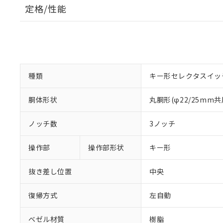
定格/性能
種類
キー形セレクタスイッ
胴体形状
丸胴形(φ22/25mm共
ノッチ数
3ノッチ
操作部
操作部形状
キー形
抜き差し位置
中央
復帰方式
左自動
ベゼル材質
樹脂