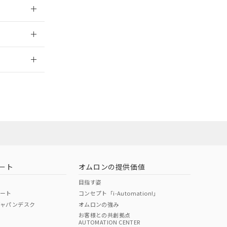
026/05/21
2026/7/29
当オムロン営業
お問い合わせ
ート
オムロンの提供価値
目指す姿
ポート
コンセプト「i-Automation!」
ジャパンデスク
オムロンの強み
お客様との共創拠点
AUTOMATION CENTER