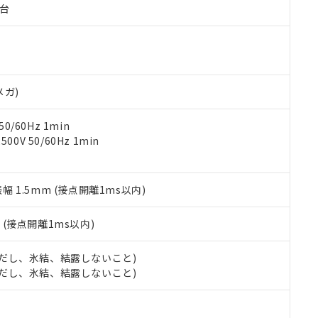
子台
ご相談ください。
は満たないが在庫あり
製品を第三者に販売する場合は、上記1、2および3の内容を当該第
機器販売店や当社販売拠点は「
販売ネットワーク
」をご確認くだ
販売先および販売に係わる関係者が違法に輸出するおそれがある場
用期限
び標準価格結果を当社の事前の承諾なく第三者に漏洩または開示し
え状況などにより、予定月が前後することがあります。
(最新の在庫状況については、お客様のお取引先、またはお客様担当
（10物質）のすべてが基準値以下であることを示します。
店・当社販売員にご確認ください)
能（部品リスト作成サービス）をご利用いただくには、I-Webメン
使用状況下において有害物質が外部に漏えいし、環境に深刻な影響を
あります。
メガ)
機種、また在庫状況の情報を公開していない機種
ェブサイト上で当社にご登録された部品リストについて、当社およ
書ダウンロード
す。当社販売部門へお問い合わせください。
品・サービスに関するお客様との取引・商談に必要な範囲で利用す
合意する
キャンセル
0/60Hz 1min
書をダウンロードすることができます。
0V 50/60Hz 1min
利用者とは、
"個人情報の共同利用に関して"
の「1.共同利用者の
します。
10物質）の非含有証明書
明書（当社基準）
振幅 1.5mm (接点開離1ms以内)
日時点で非含有を証明するもので、過去に遡って非含有を証明するも
令のフタル酸エステル類４物質の対応では、対応完了までの期間は出
備考欄に対応日を記載しておりました。
2
(接点開離1ms以内)
品への在庫切替を完了していることから、特段のことがない限り、20
す。
 (ただし、氷結、結露しないこと)
 (ただし、氷結、結露しないこと)