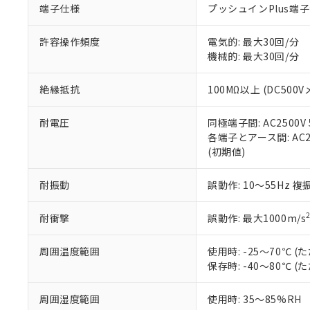
端子仕様
プッシュインPlus端
当社販売員に
※2 対応予定月
△
一定数に
当社は、貴社
オムロン制御
また当社は、
※2 環境保護使
在庫状況およ
部品在庫の切り替
たしません。
許容操作頻度
電気的: 最大30回/分
－
在庫なし
す。
機械的: 最大30回/分
「ｅ」：有害物質
機器販売
マイパーツ機
「10」：通常の
ている必要が
味します。
絶縁抵抗
100MΩ以上 (DC500V
空
受注生産
お客様が当ウ
※3 非含有証明
「－」：未確認で
白
が、当社の製
耐電圧
同極端子間: AC2500V 5
さい。
下記の非含有証明
各端子とアース間: AC250
※当社の共同
(初期値)
いる法人を指
EU RoHS指令（
51物質の非含有証
耐振動
誤動作: 10～55Hz 複
※本証明書は発行
また、RoHS指
混在することから
耐衝撃
誤動作: 最大1000m/s
既に当社にて対応
り割愛しておりま
周囲温度範囲
使用時: -25～70℃
保存時: -40～80℃
周囲湿度範囲
使用時: 35～85%RH