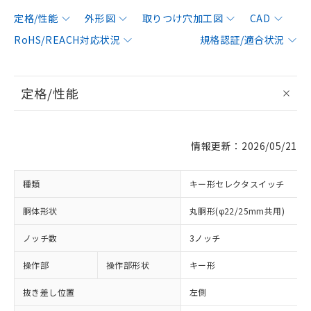
定格/性能
外形図
取りつけ穴加工図
CAD
RoHS/REACH対応状況
規格認証/適合状況
定格/性能
情報更新：2026/05/21
種類
キー形セレクタスイッチ
胴体形状
丸胴形(φ22/25mm共用)
ノッチ数
3ノッチ
操作部
操作部形状
キー形
抜き差し位置
左側