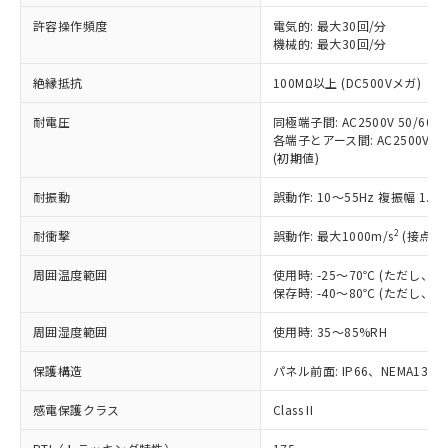
非含有に非対応の商品で、対応品を出す予
ご利用ください。
定はありません。
許容操作頻度
電気的: 最大30回/分
調査・確認中：EU RoHS指令（10物質）の
機械的: 最大30回/分
本サービスは、当社制御機器事業取扱
※1 中国RoHS○×表
非含有の対応状況を調査中または確認中の
商品の当社在庫状況および標準価格
絶縁抵抗
100MΩ以上 (DC500Vメガ)
商品です。
(税抜)を提供させていただくもので
「○」：最大均質材料含有率が中国RoHSの
非該当品：ライセンス料など無形物で、有
す。
耐電圧
同極端子間: AC2500V 50/60Hz
基準値以下であることを示します。
害物質有無と関係のない商品です。
当社制御機器事業取扱商品の中には、
各端子とアース間: AC2500V 50/
「×」：最大均質材料含有率が中国RoHSの
仕入先様の事情により、非含有部品として
(初期値)
本サービスの対象外となる商品もある
基準値を超えていることを示します。
いたものが、含有品と判明した場合などや
当社は、これら貴社製品のうち、外国
ことをご了承ください。
「－」：未確認です。当社販売部門へお問
むを得ず変更することがあります。
為替および外国貿易法に定める商品
耐振動
誤動作: 10～55Hz 複振幅 1.
在庫状況および標準価格照会結果は、
い合わせください。
（以下｢規制貨物等」という）を輸出
記載している更新日時点での社内デー
*EU RoHS指令（10物質）：
2
耐衝撃
誤動作: 最大1000m/s
(接点開
または国外への提供する場合は、日本
記
タに基づき作成されるものであり、閲
説明
鉛(Pb) 1000ppm以下、 水銀(Hg) 1000ppm以下、 カド
*中国RoHS10物質の基準値 (GB/T26572)：
国政府の輸出許可(または役務取引許
号
覧された時点での実際の在庫および標
ミウム(Cd) 100ppm以下、
Pb(鉛) :1000ppm、 Hg(水銀) : 1000ppm、 Cd(カドミウ
周囲温度範囲
使用時: -25～70℃ (ただし
可)を取得するなどの必要な手続きを
六価クロム(Cr(Ⅵ)) 1000ppm以下、ポリ臭化ビフェニル
ム) : 100ppm、
準価格とは異なる場合があることをご
保存時: -40～80℃ (ただし
類(PBB) 1000ppm以下、ポリ臭化ジフェニルエーテル類
Cr(Ⅵ)(六価クロム) : 1000ppm、 PBBs(ポリ臭化ビフェ
とります。
了承ください。
(PBDE) 1000ppm以下、フタル酸ビス(2-エチルヘキシ
○
一定数以上の在庫あり
ニル類) : 1000ppm、 PBDEs(ポリ臭化ジフェニルエーテ
当社は規制貨物を破棄する場合は、完
ル) (DEHP)(別名：DOP) 1000ppm以下、フタル酸ブチ
正式な納期状況および標準価格はお客
ル類) : 1000ppm、
周囲湿度範囲
使用時: 35～85%RH
ルベンジル（BBP） 1000ppm以下、フタル酸ジブチル
全に破砕するなど、違法に輸出されな
DBP(フタル酸ジブチル) : 1000ppm、 DIBP(フタル酸ジ
様のお取引先、またはお客様担当のオ
（DBP） 1000ppm以下、フタル酸ジイソブチル
イソブチル) : 1000ppm、 BBP(フタル酸ブチルベンジ
△
一定数には満たないが在庫あり
いよう必要な手段を講じます。
ムロン制御機器販売店・当社販売員に
(DIBP) 1000ppm以下
保護構造
パネル前面: IP66、NEMA13
ル) : 1000ppm、
当社は貴社製品を、核兵器、ミサイ
但し、RoHS指令で産業用監視および制御機器に対する
DEHP(フタル酸ビス(2-エチルヘキシル)) : 1000ppm
ご相談ください。
適用除外項目は除く。
ル、化学兵器、生物兵器またはその他
－
在庫なし(最新の在庫状況につ
感電保護クラス
Class II
オムロン制御機器販売店や当社販売拠
フタル酸エステル類の４物質については閾値を超える意
武器並びにこれらの製造装置等に一切
いては、お客様のお取引先、ま
図的な使用がないことを確認しています。
点は「
販売ネットワーク
」をご確認
※2 環境保護使用期限
使用いたしません。