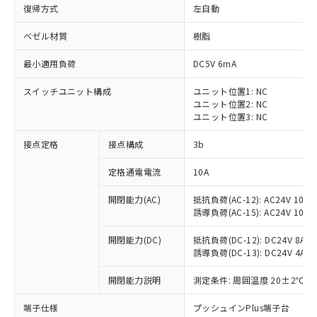
復帰方式
左自動
ベゼル材質
樹脂
最小適用負荷
DC5V 6mA
スイッチユニット構成
ユニット位置1: NC
ユニット位置2: NC
ユニット位置3: NC
接点定格
接点構成
3b
定格通電電流
10A
※1 対応状況
開閉能力(AC)
抵抗負荷(AC-12): AC24V 10A/A
誘導負荷(AC-15): AC24V 10A/AC
対応済み：EU RoHS指令（10物質）の
非含有に対応した製品が提供可能な商品で
開閉能力(DC)
抵抗負荷(DC-12): DC24V 8A/DC
す。
誘導負荷(DC-13): DC24V 4A/DC
対応予定：EU RoHS指令（10物質）の非含
ご利用条件
有に対応した製品に切り替える予定のある
開閉能力説明
測定条件: 周囲温度 20±2℃、
商品です。
対応予定なし：EU RoHS指令（10物質）の
端子仕様
プッシュインPlus端子台
以下の条件をお読みいただき、同意のうえ