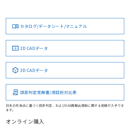
欄に対応日を記載しておりました。
ては、「カスタマーサポートセンタ お客様相談室」または貴
既に当社にて対応品への在庫切替を完了
社担当オムロン営業員または販売店にお問い合わせくださ
対応状況
対応予定月
※1
※2
していることから、特段のことがない限
い。
ダウンロードデータをご利用いただく前に、以下を必ずお読
り、2022年1月12日より割愛しておりま
みください。
カタログ/データシート/マニュアル
対応済み
す。
ソフトウェアの使用条件
お問い合わせ
中国 RoHS
注意事項・凡例
2D CADデータ
中国 RoHS表
※1 ※2
3D CADデータ
Pb
Hg
Cd
Cr(VI)
該非判定見解書/項目別対比表
X
O
O
O
日本の外為法に基づく該非判定、およびEAR再輸出規制に関する見解が入手でき
ます。
"対応済み"や非含有の記載がされた商品であっても、流通
在庫等で未対応品が混在する可能性があります。
オンライン購入
非含有品が必要な際は、弊社営業部門もしくは販売店へお