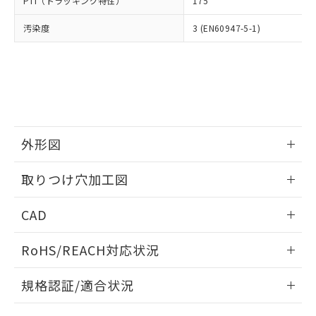
PTI（トラッキング特性）
175
たはお客様担当のオムロン制御
ください。
当社は、貴社製品を第三者に販売する
機器販売店・当社販売員にご確
在庫状況および標準価格結果を当社の
※2 対応予定月
「ｅ」：有害物質（10物質）のすべてが基
汚染度
3 (EN60947-5-1)
場合は、上記1、2および3の内容を当
認ください)
事前の承諾なく第三者に漏洩または開
準値以下であることを示します。
該第三者に通知します。また当社は、
示しないようお願いします。
部品在庫の切り替え状況などにより、予定
「10」：通常の使用状況下において有害物
販売先および販売に係わる関係者が違
マイパーツ機能（部品リスト作成サー
空
受注生産機種、また在庫状況の
月が前後することがあります。
質が外部に漏えいし、環境に深刻な影響を
法に輸出するおそれがある場合は、取
ビス）をご利用いただくには、I-Web
白
情報を公開していない機種
及ぼさない年数を意味します。
り引きをいたしません。
メンバーズにご登録されている必要が
「－」：未確認です。当社販売部門へお問
あります。
い合わせください。
お客様が当ウェブサイト上で当社にご
※3 非含有証明書ダウンロード
登録された部品リストについて、当社
外形図
および当社の共同利用者が、当社の製
下記の非含有証明書をダウンロードするこ
品・サービスに関するお客様との取
情報更新：2026/05/21
とができます。
取りつけ穴加工図
合意する
キャンセル
引・商談に必要な範囲で利用すること
をご了承ください。
情報更新：2026/05/21
EU RoHS指令（10物質）の非含有証明書
※当社の共同利用者とは、
"個人情報
CAD
51物質の非含有証明書（当社基準）
の共同利用に関して"
の「1.共同利
※本証明書は発行日時点で非含有を証明す
ログイン/会員登録いただくと、CADデータをダウンロー
用者の範囲」に記載されている法人を
RoHS/REACH対応状況
るもので、過去に遡って非含有を証明する
ドすることができます。
指します。
ものではありません。
情報更新：2026/7/29
また、RoHS指令のフタル酸エステル類４
規格認証/適合状況
物質の対応では、対応完了までの期間は出
ログイン/会員登録
EU RoHS
注意事項・凡例
荷製品に未対応品が混在することから備考
A22NK-3BL-01BA-P222についての規格認証/適合状況につい