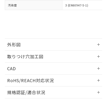
当社は、貴社製品を第三者に販売する
機器販売店・当社販売員にご確
在庫状況および標準価格結果を当社の
汚染度
3 (EN60947-5-1)
※2 対応予定月
「ｅ」：有害物質（10物質）のすべてが基
場合は、上記1、2および3の内容を当
認ください)
事前の承諾なく第三者に漏洩または開
準値以下であることを示します。
該第三者に通知します。また当社は、
示しないようお願いします。
部品在庫の切り替え状況などにより、予定
「10」：通常の使用状況下において有害物
販売先および販売に係わる関係者が違
マイパーツ機能（部品リスト作成サー
空
受注生産機種、また在庫状況の
月が前後することがあります。
質が外部に漏えいし、環境に深刻な影響を
法に輸出するおそれがある場合は、取
ビス）をご利用いただくには、I-Web
白
情報を公開していない機種
及ぼさない年数を意味します。
り引きをいたしません。
メンバーズにご登録されている必要が
「－」：未確認です。当社販売部門へお問
あります。
い合わせください。
お客様が当ウェブサイト上で当社にご
※3 非含有証明書ダウンロード
外形図
登録された部品リストについて、当社
および当社の共同利用者が、当社の製
下記の非含有証明書をダウンロードするこ
情報更新：2026/05/21
品・サービスに関するお客様との取
取りつけ穴加工図
とができます。
合意する
キャンセル
引・商談に必要な範囲で利用すること
をご了承ください。
情報更新：2026/05/21
EU RoHS指令（10物質）の非含有証明書
CAD
※当社の共同利用者とは、
"個人情報
51物質の非含有証明書（当社基準）
の共同利用に関して"
の「1.共同利
ログイン/会員登録いただくと、CADデータをダウンロー
※本証明書は発行日時点で非含有を証明す
用者の範囲」に記載されている法人を
RoHS/REACH対応状況
ドすることができます。
るもので、過去に遡って非含有を証明する
指します。
ものではありません。
情報更新：2026/7/29
規格認証/適合状況
また、RoHS指令のフタル酸エステル類４
物質の対応では、対応完了までの期間は出
ログイン/会員登録
EU RoHS
注意事項・凡例
A22NK-3BL-01BA-P202についての規格認証/適合状況につい
荷製品に未対応品が混在することから備考
ては、「カスタマーサポートセンタ お客様相談室」または貴