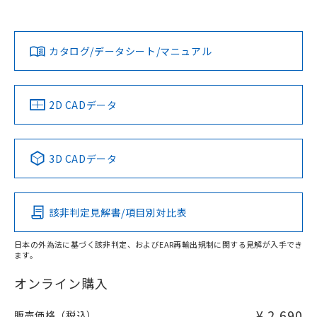
欄に対応日を記載しておりました。
社担当オムロン営業員または販売店にお問い合わせくださ
既に当社にて対応品への在庫切替を完了
対応状況
対応予定月
※1
※2
い。
ダウンロードデータをご利用いただく前に、以下を必ずお読
していることから、特段のことがない限
みください。
り、2022年1月12日より割愛しておりま
カタログ/データシート/マニュアル
対応済み
ソフトウェアの使用条件
す。
お問い合わせ
中国 RoHS
注意事項・凡例
2D CADデータ
中国 RoHS表
※1 ※2
3D CADデータ
Pb
Hg
Cd
Cr(VI)
該非判定見解書/項目別対比表
X
O
O
O
日本の外為法に基づく該非判定、およびEAR再輸出規制に関する見解が入手でき
ます。
"対応済み"や非含有の記載がされた商品であっても、流通
在庫等で未対応品が混在する可能性があります。
オンライン購入
非含有品が必要な際は、弊社営業部門もしくは販売店へお
問い合わせください。
¥ 2,690
販売価格（税込）