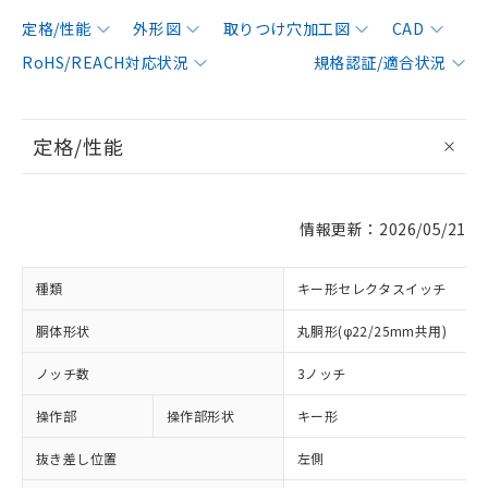
定格/性能
外形図
取りつけ穴加工図
CAD
RoHS/REACH対応状況
規格認証/適合状況
定格/性能
情報更新：2026/05/21
種類
キー形セレクタスイッチ
胴体形状
丸胴形(φ22/25mm共用)
ノッチ数
3ノッチ
操作部
操作部形状
キー形
抜き差し位置
左側