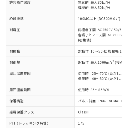
ご利用ください。
許容操作頻度
電気的: 最大30回/分
定はありません。
機械的: 最大30回/分
調査・確認中：EU RoHS指令（10物質）の
本サービスは、当社制御機器事業取扱
※1 中国RoHS○×表
非含有の対応状況を調査中または確認中の
絶縁抵抗
100MΩ以上 (DC500Vメガ)
商品の当社在庫状況および標準価格
商品です。
(税抜)を提供させていただくもので
「○」：最大均質材料含有率が中国RoHSの
非該当品：ライセンス料など無形物で、有
耐電圧
同極端子間: AC2500V 50/60Hz
す。
基準値以下であることを示します。
害物質有無と関係のない商品です。
各端子とアース間: AC2500V 50/
当社制御機器事業取扱商品の中には、
「×」：最大均質材料含有率が中国RoHSの
仕入先様の事情により、非含有部品として
(初期値)
本サービスの対象外となる商品もある
基準値を超えていることを示します。
いたものが、含有品と判明した場合などや
当社は、これら貴社製品のうち、外国
ことをご了承ください。
「－」：未確認です。当社販売部門へお問
耐振動
誤動作: 10～55Hz 複振幅 1.
むを得ず変更することがあります。
為替および外国貿易法に定める商品
在庫状況および標準価格照会結果は、
い合わせください。
（以下｢規制貨物等」という）を輸出
記載している更新日時点での社内デー
2
耐衝撃
誤動作: 最大1000m/s
(接点開
*EU RoHS指令（10物質）：
または国外への提供する場合は、日本
記
タに基づき作成されるものであり、閲
説明
鉛(Pb) 1000ppm以下、 水銀(Hg) 1000ppm以下、 カド
*中国RoHS10物質の基準値 (GB/T26572)：
国政府の輸出許可(または役務取引許
号
覧された時点での実際の在庫および標
ミウム(Cd) 100ppm以下、
周囲温度範囲
使用時: -25～70℃ (ただし
Pb(鉛) :1000ppm、 Hg(水銀) : 1000ppm、 Cd(カドミウ
可)を取得するなどの必要な手続きを
六価クロム(Cr(Ⅵ)) 1000ppm以下、ポリ臭化ビフェニル
ム) : 100ppm、
保存時: -40～80℃ (ただし
準価格とは異なる場合があることをご
類(PBB) 1000ppm以下、ポリ臭化ジフェニルエーテル類
Cr(Ⅵ)(六価クロム) : 1000ppm、 PBBs(ポリ臭化ビフェ
とります。
了承ください。
(PBDE) 1000ppm以下、フタル酸ビス(2-エチルヘキシ
○
一定数以上の在庫あり
ニル類) : 1000ppm、 PBDEs(ポリ臭化ジフェニルエーテ
当社は規制貨物を破棄する場合は、完
周囲湿度範囲
使用時: 35～85%RH
ル) (DEHP)(別名：DOP) 1000ppm以下、フタル酸ブチ
正式な納期状況および標準価格はお客
ル類) : 1000ppm、
ルベンジル（BBP） 1000ppm以下、フタル酸ジブチル
全に破砕するなど、違法に輸出されな
DBP(フタル酸ジブチル) : 1000ppm、 DIBP(フタル酸ジ
様のお取引先、またはお客様担当のオ
（DBP） 1000ppm以下、フタル酸ジイソブチル
イソブチル) : 1000ppm、 BBP(フタル酸ブチルベンジ
△
一定数には満たないが在庫あり
保護構造
パネル前面: IP66、NEMA13
いよう必要な手段を講じます。
ムロン制御機器販売店・当社販売員に
(DIBP) 1000ppm以下
ル) : 1000ppm、
当社は貴社製品を、核兵器、ミサイ
但し、RoHS指令で産業用監視および制御機器に対する
DEHP(フタル酸ビス(2-エチルヘキシル)) : 1000ppm
ご相談ください。
適用除外項目は除く。
感電保護クラス
Class II
ル、化学兵器、生物兵器またはその他
－
在庫なし(最新の在庫状況につ
オムロン制御機器販売店や当社販売拠
フタル酸エステル類の４物質については閾値を超える意
武器並びにこれらの製造装置等に一切
いては、お客様のお取引先、ま
図的な使用がないことを確認しています。
点は「
販売ネットワーク
」をご確認
PTI（トラッキング特性）
175
※2 環境保護使用期限
使用いたしません。
たはお客様担当のオムロン制御
ください。