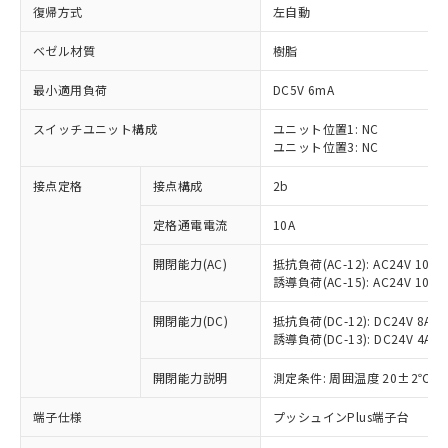
復帰方式
左自動
ベゼル材質
樹脂
最小適用負荷
DC5V 6mA
スイッチユニット構成
ユニット位置1: NC
ユニット位置3: NC
接点定格
接点構成
2b
定格通電電流
10A
※1 対応状況
開閉能力(AC)
抵抗負荷(AC-12): AC24V 10A/A
誘導負荷(AC-15): AC24V 10A/AC
対応済み：EU RoHS指令（10物質）の
非含有に対応した製品が提供可能な商品で
開閉能力(DC)
抵抗負荷(DC-12): DC24V 8A/DC
す。
誘導負荷(DC-13): DC24V 4A/DC
対応予定：EU RoHS指令（10物質）の非含
ご利用条件
有に対応した製品に切り替える予定のある
開閉能力説明
測定条件: 周囲温度 20±2℃、
商品です。
端子仕様
プッシュインPlus端子台
対応予定なし：EU RoHS指令（10物質）の
以下の条件をお読みいただき、同意のうえ
非含有に非対応の商品で、対応品を出す予