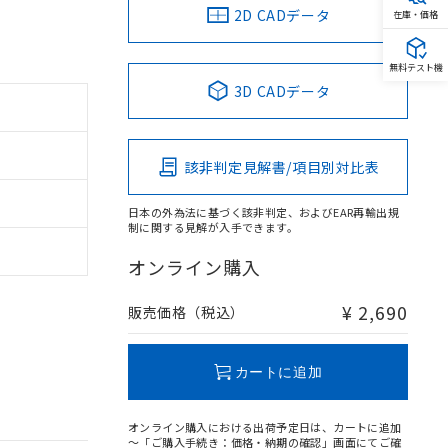
2D CADデータ
在庫・価格
無料テスト機
3D CADデータ
該非判定見解書/項目別対比表
日本の外為法に基づく該非判定、およびEAR再輸出規
制に関する見解が入手できます。
オンライン購入
¥ 2,690
販売価格（税込）
カートに追加
オンライン購入における出荷予定日は、カートに追加
～「ご購入手続き：価格・納期の確認」画面にてご確