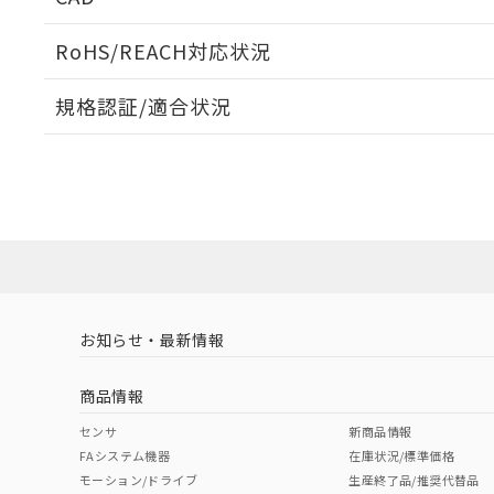
ログイン/会員登録いただくと、CADデータをダウンロ
RoHS/REACH対応状況
規格認証/適合状況
EU RoHS
注意事項・凡例
A22NK-3BL-01BA-P110についての規格認証/適合
員または販売店にお問い合わせください。
ダウンロードデータをご利用いただく前に、以下を必ずお読
対応状況
対応予定月
※1
※2
ソフトウェアの使用条件
対応済み
お知らせ・最新情報
中国 RoHS
注意事項・凡例
商品情報
中国 RoHS表
※1 ※2
センサ
新商品情報
FAシステム機器
在庫状況/標準価格
Pb
Hg
Cd
Cr(V
モーション/ドライブ
生産終了品/推奨代替品