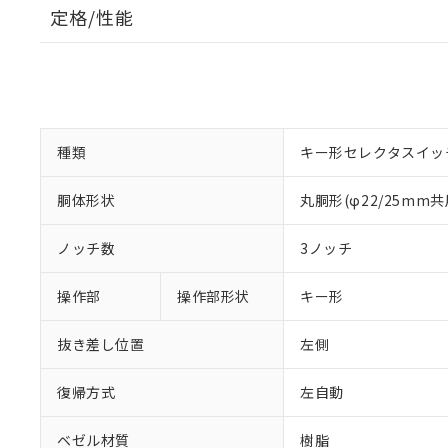
定格/性能
種類
キー形セレクタスイッ
胴体形状
丸胴形(φ22/25mm共
ノッチ数
3ノッチ
操作部
操作部形状
キー形
抜き差し位置
左側
復帰方式
左自動
ベゼル材質
樹脂