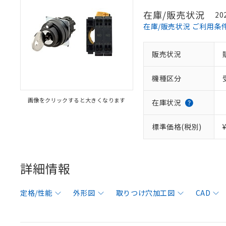
在庫/販売状況
20
在庫/販売状況 ご利用条
販売状況
機種区分
画像をクリックすると大きくなります
在庫状況
標準価格(税別)
詳細情報
定格/性能
外形図
取りつけ穴加工図
CAD