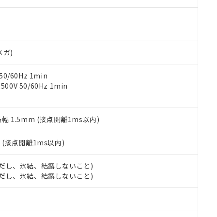
ご相談ください。
は満たないが在庫あり
製品を第三者に販売する場合は、上記1、2および3の内容を当該第
機器販売店や当社販売拠点は「
販売ネットワーク
」をご確認くだ
販売先および販売に係わる関係者が違法に輸出するおそれがある場
用期限
び標準価格結果を当社の事前の承諾なく第三者に漏洩または開示し
え状況などにより、予定月が前後することがあります。
(最新の在庫状況については、お客様のお取引先、またはお客様担当
（10物質）のすべてが基準値以下であることを示します。
店・当社販売員にご確認ください)
能（部品リスト作成サービス）をご利用いただくには、I-Webメン
使用状況下において有害物質が外部に漏えいし、環境に深刻な影響を
メガ)
あります。
機種、また在庫状況の情報を公開していない機種
ェブサイト上で当社にご登録された部品リストについて、当社およ
書ダウンロード
す。当社販売部門へお問い合わせください。
品・サービスに関するお客様との取引・商談に必要な範囲で利用す
0/60Hz 1min
合意する
キャンセル
書をダウンロードすることができます。
0V 50/60Hz 1min
利用者とは、
"個人情報の共同利用に関して"
の「1.共同利用者の
します。
10物質）の非含有証明書
明書（当社基準）
振幅 1.5mm (接点開離1ms以内)
日時点で非含有を証明するもので、過去に遡って非含有を証明するも
令のフタル酸エステル類４物質の対応では、対応完了までの期間は出
2
(接点開離1ms以内)
備考欄に対応日を記載しておりました。
品への在庫切替を完了していることから、特段のことがない限り、20
 (ただし、氷結、結露しないこと)
す。
 (ただし、氷結、結露しないこと)