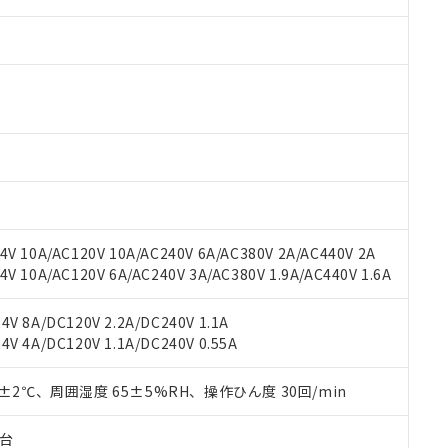
 RoHS指令（10物質）の非含有に対応した製品が提供可能な商品です
oHS指令（10物質）の非含有に対応した製品に切り替える予定のある
 RoHS指令（10物質）の非含有に非対応の商品で、対応品を出す予
 RoHS指令（10物質）の非含有の対応状況を調査中または確認中の
ンス料など無形物で、有害物質有無と関係のない商品です。
○×表
より、非含有部品としていたものが、含有品と判明した場合などやむ
V 10A/AC120V 10A/AC240V 6A/AC380V 2A/AC440V 2A
みいただき、同意のうえご利用ください。
 10A/AC120V 6A/AC240V 3A/AC380V 1.9A/AC440V 1.6A
材料含有率が中国RoHSの基準値以下であることを示します。
材料含有率が中国RoHSの基準値を超えていることを示します。
、当社制御機器事業取扱商品の当社在庫状況および標準価格(税抜)
ら貴社製品のうち、外国為替および外国貿易法に定める商品（以下｢
質）：
す。当社販売部門へお問い合わせください。
V 8A/DC120V 2.2A/DC240V 1.1A
 水銀(Hg) 1000ppm以下、 カドミウム(Cd) 100ppm以下、
たは国外への提供する場合は、日本国政府の輸出許可(または役務取
000ppm以下、ポリ臭化ビフェニル類(PBB) 1000ppm以下、ポリ臭化ジフェニルエーテル類(P
V 4A/DC120V 1.1A/DC240V 0.55A
事業取扱商品の中には、本サービスの対象外となる商品もあること
手続きをとります。
キシル) (DEHP)(別名：DOP) 1000ppm以下、フタル酸ブチルベンジル（BBP） 100
(GB/T26572)：
以下、フタル酸ジイソブチル (DIBP) 1000ppm以下
び標準価格照会結果は、記載している更新日時点での社内データに
物を破棄する場合は、完全に破砕するなど、違法に輸出されないよ
(水銀) : 1000ppm、 Cd(カドミウム) : 100ppm、
業用監視および制御機器に対する適用除外項目は除く。
覧された時点での実際の在庫および標準価格とは異なる場合がある
0±2℃、周囲湿度 65±5%RH、操作ひん度 30回/min
1000ppm、 PBBs(ポリ臭化ビフェニル類) : 1000ppm、 PBDEs(ポリ臭化ジフェニルエーテル類
物質については閾値を超える意図的な使用がないことを確認しています。
上の在庫あり
 1000ppm、 DIBP(フタル酸ジイソブチル) : 1000ppm、 BBP(フタル酸ブチルベンジル) :
品を、核兵器、ミサイル、化学兵器、生物兵器またはその他武器並
チルヘキシル)) : 1000ppm
況および標準価格はお客様のお取引先、またはお客様担当のオムロ
用いたしません。
子台