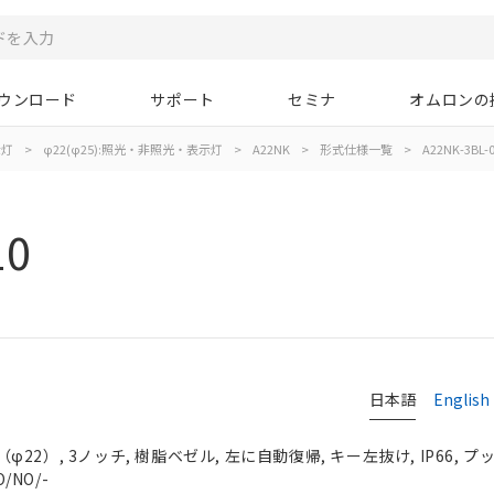
ウンロード
サポート
セミナ
オムロンの
示灯
>
φ22(φ25):照光・非照光・表示灯
>
A22NK
>
形式仕様一覧
>
A22NK-3BL-
10
日本語
English
2）, 3ノッチ, 樹脂ベゼル, 左に自動復帰, キー左抜け, IP66, 
/NO/-