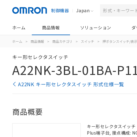
制御機器
Japan
ホーム
商品情報
ソリューション
ダ
ホーム
>
商品情報
>
商品カテゴリ
>
スイッチ
>
押ボタンスイッチ/表
キー形セレクタスイッチ
A22NK-3BL-01BA-P1
A22NK キー形セレクタスイッチ 形式仕様一覧
商品概要
キー形セレクタスイッチ（φ2
Plus端子台, 接点構成: NO