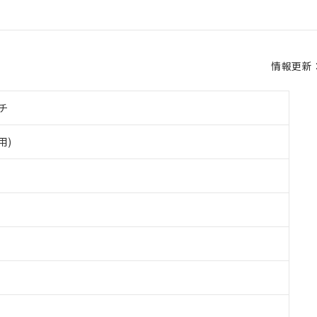
情報更新：2
チ
用)