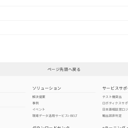
ードすることができます。
情報更新：
ログイン/会員登録
状況については、「カスタマーサポートセンタ お客様相談室」または貴社担
みください。
非含有証明書
※3
ページ先頭へ戻る
ダウンロードはこちら
ソリューション
サービスサポ
解決提案
テスト機貸出
事例
ロボティクスサ
イベント
日本語相談窓口
現場データ活用サービスi-BELT
輸出該非判定
I)
PBBs
PBDEs
DBP
ダウンロードセンタ
eラーニング