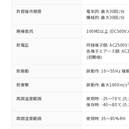
当社販売員に
※2 対応予定月
△
一定数に
当社は、貴社
オムロン制御
また当社は、
※2 環境保護使
許容操作頻度
電気的: 最大30回/分
在庫状況およ
部品在庫の切り替
たしません。
－
在庫なし
機械的: 最大30回/分
す。
「ｅ」：有害物質
機器販売
マイパーツ機
「10」：通常の
絶縁抵抗
100MΩ以上 (DC500V
ている必要が
味します。
空
受注生産
お客様が当ウ
※3 非含有証明
「－」：未確認で
白
が、当社の製
耐電圧
同極端子間: AC2500V 5
さい。
下記の非含有証明
各端子とアース間: AC250
※当社の共同
(初期値)
いる法人を指
EU RoHS指令（
51物質の非含有証
耐振動
誤動作: 10～55Hz 複
※本証明書は発行
また、RoHS指
耐衝撃
誤動作: 最大1000m/s
混在することから
既に当社にて対応
周囲温度範囲
使用時: -25～70℃
り割愛しておりま
保存時: -40～80℃
周囲湿度範囲
使用時: 35～85%RH