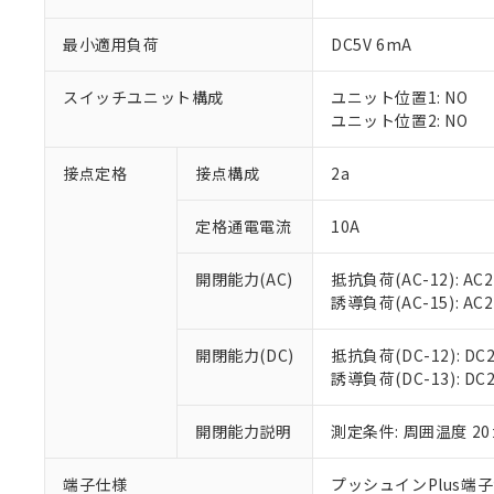
最小適用負荷
DC5V 6mA
スイッチユニット構成
ユニット位置1: NO
※1 対応状況
ユニット位置2: NO
対応済み：EU
接点定格
接点構成
2a
対応予定：EU R
対応予定なし：EU
調査・確認中：EU
定格通電電流
10A
ご利用条件
非該当品：ライセ
※1 中国RoHS
仕入先様の事情に
開閉能力(AC)
抵抗負荷(AC-12): AC24
があります。
以下の条件をお読
誘導負荷(AC-15): AC24V
「○」：最大均質
「×」：最大均質
本サービスは
当社は、これ
*EU RoHS指令（10物
「－」：未確認で
開閉能力(DC)
抵抗負荷(DC-12): DC24
鉛(Pb) 1000ppm以下、
くものです。
う）を輸出ま
記
説明
六価クロム(Cr(Ⅵ)) 1
誘導負荷(DC-13): DC24
当社制御機器
などの必要な
フタル酸ビス(2-エチルヘ
号
*中国RoHS10物質の基準値 
ル（DBP） 1000ppm
在庫状況およ
当社は規制貨
Pb(鉛) :1000ppm、 Hg
但し、RoHS指令で産
のであり、閲
開閉能力説明
測定条件: 周囲温度 2
ます。
Cr(Ⅵ)(六価クロム) : 
フタル酸エステル類の４
○
一定数以
DBP(フタル酸ジブチル) :
い。
当社は貴社製
DEHP(フタル酸ビス(2-エ
正式な納期状
置等に一切使
端子仕様
プッシュインPlus端