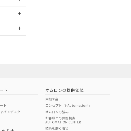
2026/7/29
当オムロン営業
お問い合わせ
ート
オムロンの提供価値
目指す姿
ポート
コンセプト「i-Automation!」
ジャパンデスク
オムロンの強み
お客様との共創拠点
AUTOMATION CENTER
DIBP
BBP
DEHP
環境保護
技術を磨く現場
・セミナ