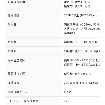
許容操作頻度
電気的: 最大30回/分
対応予定：EU RoHS指令（10物質）の非含
ご利用条件
機械的: 最大30回/分
有に対応した製品に切り替える予定のある
商品です。
絶縁抵抗
100MΩ以上 (DC500Vメガ)
対応予定なし：EU RoHS指令（10物質）の
以下の条件をお読みいただき、同意のうえ
非含有に非対応の商品で、対応品を出す予
耐電圧
同極端子間: AC2500V 50/60Hz
ご利用ください。
定はありません。
各端子とアース間: AC2500V 50/
調査・確認中：EU RoHS指令（10物質）の
(初期値)
本サービスは、当社制御機器事業取扱
※1 中国RoHS○×表
非含有の対応状況を調査中または確認中の
商品の当社在庫状況および標準価格
商品です。
耐振動
誤動作: 10～55Hz 複振幅 1.
(税抜)を提供させていただくもので
「○」：最大均質材料含有率が中国RoHSの
非該当品：ライセンス料など無形物で、有
す。
基準値以下であることを示します。
2
耐衝撃
誤動作: 最大1000m/s
(接点開
害物質有無と関係のない商品です。
当社制御機器事業取扱商品の中には、
「×」：最大均質材料含有率が中国RoHSの
仕入先様の事情により、非含有部品として
本サービスの対象外となる商品もある
周囲温度範囲
使用時: -25～70℃ (ただし
基準値を超えていることを示します。
いたものが、含有品と判明した場合などや
当社は、これら貴社製品のうち、外国
ことをご了承ください。
保存時: -40～80℃ (ただし
「－」：未確認です。当社販売部門へお問
むを得ず変更することがあります。
為替および外国貿易法に定める商品
在庫状況および標準価格照会結果は、
い合わせください。
（以下｢規制貨物等」という）を輸出
周囲湿度範囲
記載している更新日時点での社内デー
使用時: 35～85%RH
*EU RoHS指令（10物質）：
または国外への提供する場合は、日本
記
タに基づき作成されるものであり、閲
説明
鉛(Pb) 1000ppm以下、 水銀(Hg) 1000ppm以下、 カド
*中国RoHS10物質の基準値 (GB/T26572)：
国政府の輸出許可(または役務取引許
保護構造
パネル前面: IP66、NEMA13
号
覧された時点での実際の在庫および標
ミウム(Cd) 100ppm以下、
Pb(鉛) :1000ppm、 Hg(水銀) : 1000ppm、 Cd(カドミウ
可)を取得するなどの必要な手続きを
六価クロム(Cr(Ⅵ)) 1000ppm以下、ポリ臭化ビフェニル
ム) : 100ppm、
準価格とは異なる場合があることをご
類(PBB) 1000ppm以下、ポリ臭化ジフェニルエーテル類
Cr(Ⅵ)(六価クロム) : 1000ppm、 PBBs(ポリ臭化ビフェ
感電保護クラス
とります。
Class II
了承ください。
(PBDE) 1000ppm以下、フタル酸ビス(2-エチルヘキシ
○
一定数以上の在庫あり
ニル類) : 1000ppm、 PBDEs(ポリ臭化ジフェニルエーテ
当社は規制貨物を破棄する場合は、完
ル) (DEHP)(別名：DOP) 1000ppm以下、フタル酸ブチ
正式な納期状況および標準価格はお客
ル類) : 1000ppm、
PTI（トラッキング特性）
175
ルベンジル（BBP） 1000ppm以下、フタル酸ジブチル
全に破砕するなど、違法に輸出されな
DBP(フタル酸ジブチル) : 1000ppm、 DIBP(フタル酸ジ
様のお取引先、またはお客様担当のオ
（DBP） 1000ppm以下、フタル酸ジイソブチル