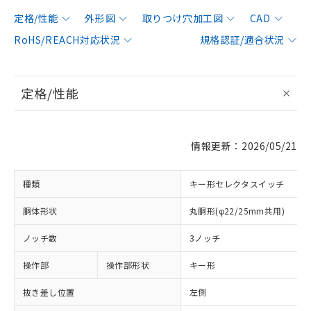
定格/性能
外形図
取りつけ穴加工図
CAD
RoHS/REACH対応状況
規格認証/適合状況
定格/性能
情報更新：2026/05/21
種類
キー形セレクタスイッチ
胴体形状
丸胴形(φ22/25mm共用)
ノッチ数
3ノッチ
操作部
操作部形状
キー形
抜き差し位置
左側