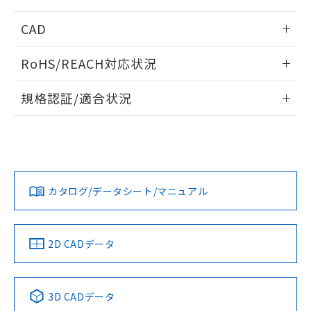
指します。
ものではありません。
情報更新：2026/05/21
CAD
また、RoHS指令のフタル酸エステル類４
物質の対応では、対応完了までの期間は出
ログイン/会員登録いただくと、CADデータをダウンロー
荷製品に未対応品が混在することから備考
RoHS/REACH対応状況
ドすることができます。
欄に対応日を記載しておりました。
既に当社にて対応品への在庫切替を完了
情報更新：2026/7/29
規格認証/適合状況
していることから、特段のことがない限
り、2022年1月12日より割愛しておりま
ログイン/会員登録
EU RoHS
注意事項・凡例
UL認証
す。
CSA認証
CEマーキング
Yes
Yes
Yes
対応状況
対応予定月
※1
※2
ダウンロードデータをご利用いただく前に、以下を必ずお読
みください。
カタログ/データシート/マニュアル
対応済み
ソフトウェアの使用条件
LR型式承認
DNV型式承認
BV型式承認
KR型式承
（イギリス
（ノルウェー
（フランス
（韓国
船舶規格）
船舶規格）
船舶規格）
船舶規格
中国 RoHS
注意事項・凡例
2D CADデータ
No
No
No
No
中国 RoHS表
※1 ※2
3D CADデータ