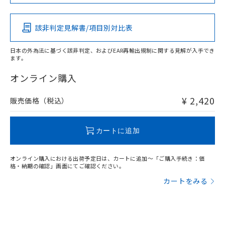
この製品の規格認証/適合状況ページへ
Pb
Hg
Cd
Cr(VI)
その他の認証はこちらのページからご検索ください
該非判定見解書/項目別対比表
X
O
O
O
日本の外為法に基づく該非判定、およびEAR再輸出規制に関する見解が入手でき
ます。
"対応済み"や非含有の記載がされた商品であっても、流通
在庫等で未対応品が混在する可能性があります。
オンライン購入
非含有品が必要な際は、弊社営業部門もしくは販売店へお
問い合わせください。
¥ 2,420
販売価格（税込）
この製品のRoHS/REACH対応状況ページへ
カートに追加
オンライン購入における出荷予定日は、カートに追加～「ご購入手続き：価
格・納期の確認」画面にてご確認ください。
カートをみる