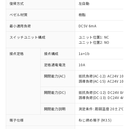
復帰方式
左自動
ベゼル材質
樹脂
最小適用負荷
DC5V 6mA
スイッチユニット構成
ユニット位置1: NC
ユニット位置2: NO
接点定格
接点構成
1a+1b
定格通電電流
10A
開閉能力(AC)
抵抗負荷(AC-12): AC24V 10A/A
誘導負荷(AC-15): AC24V 10A/AC
開閉能力(DC)
抵抗負荷(DC-12): DC24V 8A/DC
誘導負荷(DC-13): DC24V 4A/DC
※1 対応状況
開閉能力説明
測定条件: 周囲温度 20±2℃、
対応済み：EU RoHS指令（10物質）の
非含有に対応した製品が提供可能な商品で
端子仕様
ねじ締め端子 (M3.5)
す。