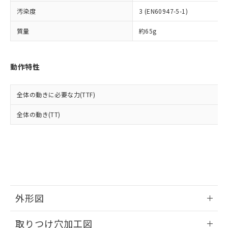
イソブチル) : 1000ppm、 BBP(フタル酸ブチルベンジ
△
一定数には満たないが在庫あり
いよう必要な手段を講じます。
ムロン制御機器販売店・当社販売員に
(DIBP) 1000ppm以下
ル) : 1000ppm、
汚染度
3 (EN60947-5-1)
当社は貴社製品を、核兵器、ミサイ
但し、RoHS指令で産業用監視および制御機器に対する
DEHP(フタル酸ビス(2-エチルヘキシル)) : 1000ppm
ご相談ください。
適用除外項目は除く。
ル、化学兵器、生物兵器またはその他
－
在庫なし(最新の在庫状況につ
オムロン制御機器販売店や当社販売拠
フタル酸エステル類の４物質については閾値を超える意
質量
約65g
武器並びにこれらの製造装置等に一切
いては、お客様のお取引先、ま
図的な使用がないことを確認しています。
点は「
販売ネットワーク
」をご確認
※2 環境保護使用期限
使用いたしません。
たはお客様担当のオムロン制御
ください。
当社は、貴社製品を第三者に販売する
機器販売店・当社販売員にご確
在庫状況および標準価格結果を当社の
※2 対応予定月
動作特性
「ｅ」：有害物質（10物質）のすべてが基
場合は、上記1、2および3の内容を当
認ください)
事前の承諾なく第三者に漏洩または開
準値以下であることを示します。
該第三者に通知します。また当社は、
示しないようお願いします。
部品在庫の切り替え状況などにより、予定
「10」：通常の使用状況下において有害物
販売先および販売に係わる関係者が違
マイパーツ機能（部品リスト作成サー
空
受注生産機種、また在庫状況の
全体の動きに必要な力(TTF)
月が前後することがあります。
質が外部に漏えいし、環境に深刻な影響を
法に輸出するおそれがある場合は、取
ビス）をご利用いただくには、I-Web
白
情報を公開していない機種
及ぼさない年数を意味します。
り引きをいたしません。
メンバーズにご登録されている必要が
全体の動き(TT)
「－」：未確認です。当社販売部門へお問
あります。
い合わせください。
お客様が当ウェブサイト上で当社にご
※3 非含有証明書ダウンロード
登録された部品リストについて、当社
および当社の共同利用者が、当社の製
下記の非含有証明書をダウンロードするこ
品・サービスに関するお客様との取
とができます。
合意する
キャンセル
引・商談に必要な範囲で利用すること
をご了承ください。
EU RoHS指令（10物質）の非含有証明書
外形図
※当社の共同利用者とは、
"個人情報
51物質の非含有証明書（当社基準）
の共同利用に関して"
の「1.共同利
情報更新：2026/05/21
※本証明書は発行日時点で非含有を証明す
用者の範囲」に記載されている法人を
取りつけ穴加工図
るもので、過去に遡って非含有を証明する