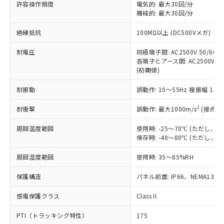
ご利用ください。
許容操作頻度
電気的: 最大30回/分
定はありません。
機械的: 最大30回/分
調査・確認中：EU RoHS指令（10物質）の
本サービスは、当社制御機器事業取扱
※1 中国RoHS○×表
非含有の対応状況を調査中または確認中の
絶縁抵抗
100MΩ以上 (DC500Vメガ)
商品の当社在庫状況および標準価格
商品です。
(税抜)を提供させていただくもので
「○」：最大均質材料含有率が中国RoHSの
非該当品：ライセンス料など無形物で、有
耐電圧
同極端子間: AC2500V 50/60Hz
す。
基準値以下であることを示します。
害物質有無と関係のない商品です。
各端子とアース間: AC2500V 50/
当社制御機器事業取扱商品の中には、
「×」：最大均質材料含有率が中国RoHSの
仕入先様の事情により、非含有部品として
(初期値)
本サービスの対象外となる商品もある
基準値を超えていることを示します。
いたものが、含有品と判明した場合などや
当社は、これら貴社製品のうち、外国
ことをご了承ください。
「－」：未確認です。当社販売部門へお問
耐振動
誤動作: 10～55Hz 複振幅 1.
むを得ず変更することがあります。
為替および外国貿易法に定める商品
在庫状況および標準価格照会結果は、
い合わせください。
（以下｢規制貨物等」という）を輸出
記載している更新日時点での社内デー
2
耐衝撃
誤動作: 最大1000m/s
(接点開
*EU RoHS指令（10物質）：
または国外への提供する場合は、日本
記
タに基づき作成されるものであり、閲
説明
鉛(Pb) 1000ppm以下、 水銀(Hg) 1000ppm以下、 カド
*中国RoHS10物質の基準値 (GB/T26572)：
国政府の輸出許可(または役務取引許
号
覧された時点での実際の在庫および標
ミウム(Cd) 100ppm以下、
周囲温度範囲
使用時: -25～70℃ (ただし
Pb(鉛) :1000ppm、 Hg(水銀) : 1000ppm、 Cd(カドミウ
可)を取得するなどの必要な手続きを
六価クロム(Cr(Ⅵ)) 1000ppm以下、ポリ臭化ビフェニル
ム) : 100ppm、
保存時: -40～80℃ (ただし
準価格とは異なる場合があることをご
類(PBB) 1000ppm以下、ポリ臭化ジフェニルエーテル類
Cr(Ⅵ)(六価クロム) : 1000ppm、 PBBs(ポリ臭化ビフェ
とります。
了承ください。
(PBDE) 1000ppm以下、フタル酸ビス(2-エチルヘキシ
○
一定数以上の在庫あり
ニル類) : 1000ppm、 PBDEs(ポリ臭化ジフェニルエーテ
当社は規制貨物を破棄する場合は、完
周囲湿度範囲
使用時: 35～85%RH
ル) (DEHP)(別名：DOP) 1000ppm以下、フタル酸ブチ
正式な納期状況および標準価格はお客
ル類) : 1000ppm、
ルベンジル（BBP） 1000ppm以下、フタル酸ジブチル
全に破砕するなど、違法に輸出されな
DBP(フタル酸ジブチル) : 1000ppm、 DIBP(フタル酸ジ
様のお取引先、またはお客様担当のオ
（DBP） 1000ppm以下、フタル酸ジイソブチル
イソブチル) : 1000ppm、 BBP(フタル酸ブチルベンジ
△
一定数には満たないが在庫あり
保護構造
パネル前面: IP66、NEMA13
いよう必要な手段を講じます。
ムロン制御機器販売店・当社販売員に
(DIBP) 1000ppm以下
ル) : 1000ppm、
当社は貴社製品を、核兵器、ミサイ
但し、RoHS指令で産業用監視および制御機器に対する
DEHP(フタル酸ビス(2-エチルヘキシル)) : 1000ppm
ご相談ください。
適用除外項目は除く。
感電保護クラス
Class II
ル、化学兵器、生物兵器またはその他
－
在庫なし(最新の在庫状況につ
オムロン制御機器販売店や当社販売拠
フタル酸エステル類の４物質については閾値を超える意
武器並びにこれらの製造装置等に一切
いては、お客様のお取引先、ま
図的な使用がないことを確認しています。
点は「
販売ネットワーク
」をご確認
PTI（トラッキング特性）
175
※2 環境保護使用期限
使用いたしません。
たはお客様担当のオムロン制御
ください。