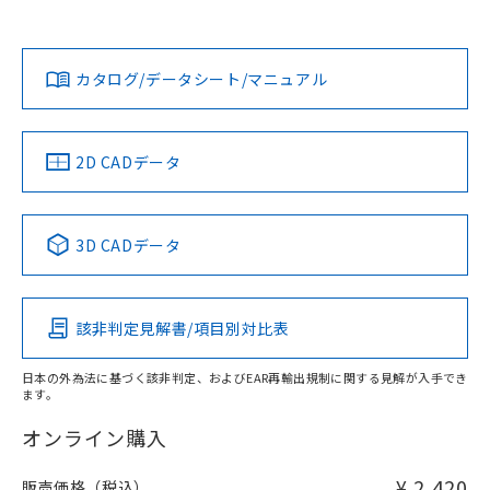
欄に対応日を記載しておりました。
既に当社にて対応品への在庫切替を完了
Yes
Yes
Yes
対応状況
対応予定月
※1
※2
ダウンロードデータをご利用いただく前に、以下を必ずお読
していることから、特段のことがない限
みください。
り、2022年1月12日より割愛しておりま
カタログ/データシート/マニュアル
対応済み
ソフトウェアの使用条件
す。
LR型式承認
DNV型式承認
BV型式承認
KR型式承
（イギリス
（ノルウェー
（フランス
（韓国
船舶規格）
船舶規格）
船舶規格）
船舶規格
中国 RoHS
注意事項・凡例
2D CADデータ
No
No
No
No
中国 RoHS表
※1 ※2
3D CADデータ
この製品の規格認証/適合状況ページへ
Pb
Hg
Cd
Cr(VI)
その他の認証はこちらのページからご検索ください
該非判定見解書/項目別対比表
X
O
O
O
日本の外為法に基づく該非判定、およびEAR再輸出規制に関する見解が入手でき
ます。
"対応済み"や非含有の記載がされた商品であっても、流通
在庫等で未対応品が混在する可能性があります。
オンライン購入
非含有品が必要な際は、弊社営業部門もしくは販売店へお
問い合わせください。
¥ 2,420
販売価格（税込）