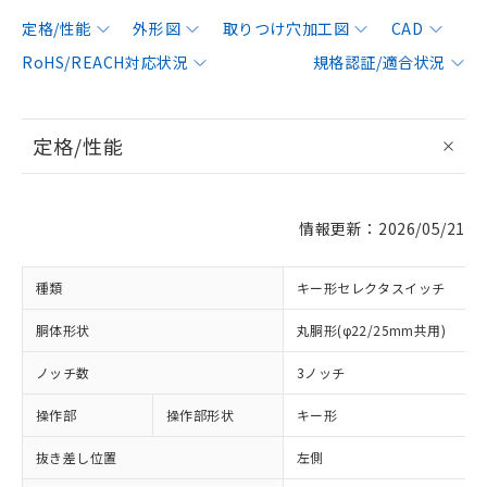
定格/性能
外形図
取りつけ穴加工図
CAD
RoHS/REACH対応状況
規格認証/適合状況
定格/性能
情報更新：2026/05/21
種類
キー形セレクタスイッチ
胴体形状
丸胴形(φ22/25mm共用)
ノッチ数
3ノッチ
操作部
操作部形状
キー形
抜き差し位置
左側