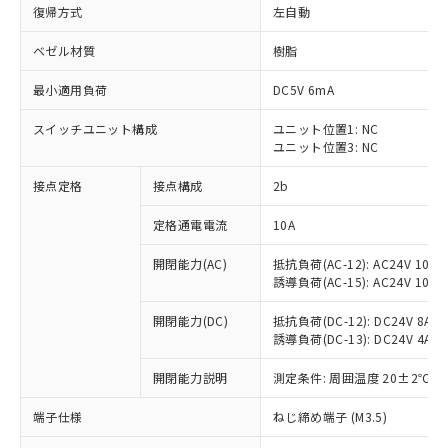
復帰方式
左自動
ベゼル材質
樹脂
最小適用負荷
DC5V 6mA
スイッチユニット構成
ユニット位置1: NC
ユニット位置3: NC
接点定格
接点構成
2b
定格通電電流
10A
※1 対応状況
開閉能力(AC)
抵抗負荷(AC-12): AC24V 10A/A
誘導負荷(AC-15): AC24V 10A/AC
対応済み：EU RoHS指令（10物質）の
非含有に対応した製品が提供可能な商品で
開閉能力(DC)
抵抗負荷(DC-12): DC24V 8A/DC
す。
誘導負荷(DC-13): DC24V 4A/DC
対応予定：EU RoHS指令（10物質）の非含
ご利用条件
有に対応した製品に切り替える予定のある
開閉能力説明
測定条件: 周囲温度 20±2℃、
商品です。
端子仕様
ねじ締め端子 (M3.5)
対応予定なし：EU RoHS指令（10物質）の
以下の条件をお読みいただき、同意のうえ
非含有に非対応の商品で、対応品を出す予