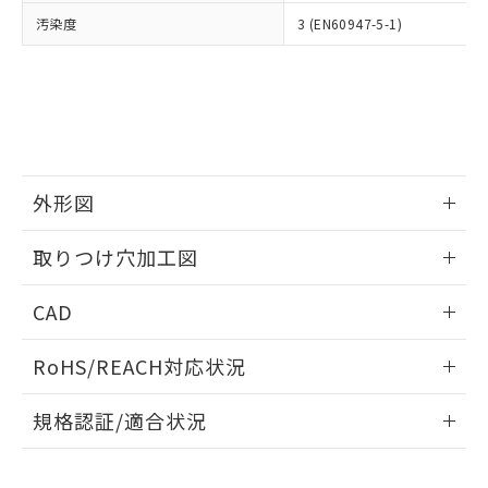
当社は、貴社製品を第三者に販売する
機器販売店・当社販売員にご確
在庫状況および標準価格結果を当社の
汚染度
3 (EN60947-5-1)
※2 対応予定月
「ｅ」：有害物質（10物質）のすべてが基
場合は、上記1、2および3の内容を当
認ください)
事前の承諾なく第三者に漏洩または開
準値以下であることを示します。
該第三者に通知します。また当社は、
示しないようお願いします。
部品在庫の切り替え状況などにより、予定
「10」：通常の使用状況下において有害物
販売先および販売に係わる関係者が違
マイパーツ機能（部品リスト作成サー
空
受注生産機種、また在庫状況の
月が前後することがあります。
質が外部に漏えいし、環境に深刻な影響を
法に輸出するおそれがある場合は、取
ビス）をご利用いただくには、I-Web
白
情報を公開していない機種
及ぼさない年数を意味します。
り引きをいたしません。
メンバーズにご登録されている必要が
「－」：未確認です。当社販売部門へお問
あります。
い合わせください。
お客様が当ウェブサイト上で当社にご
※3 非含有証明書ダウンロード
外形図
登録された部品リストについて、当社
および当社の共同利用者が、当社の製
下記の非含有証明書をダウンロードするこ
情報更新：2026/05/21
品・サービスに関するお客様との取
取りつけ穴加工図
とができます。
合意する
キャンセル
引・商談に必要な範囲で利用すること
をご了承ください。
情報更新：2026/05/21
EU RoHS指令（10物質）の非含有証明書
CAD
※当社の共同利用者とは、
"個人情報
51物質の非含有証明書（当社基準）
の共同利用に関して"
の「1.共同利
ログイン/会員登録いただくと、CADデータをダウンロー
※本証明書は発行日時点で非含有を証明す
用者の範囲」に記載されている法人を
RoHS/REACH対応状況
ドすることができます。
るもので、過去に遡って非含有を証明する
指します。
ものではありません。
情報更新：2026/7/29
規格認証/適合状況
また、RoHS指令のフタル酸エステル類４
物質の対応では、対応完了までの期間は出
ログイン/会員登録
EU RoHS
注意事項・凡例
荷製品に未対応品が混在することから備考
UL認証
CSA認証
CEマーキング