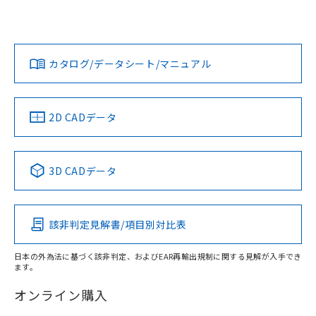
UL認証
CSA認証
CEマーキング
欄に対応日を記載しておりました。
既に当社にて対応品への在庫切替を完了
Yes
Yes
Yes
対応状況
対応予定月
※1
※2
していることから、特段のことがない限
ダウンロードデータをご利用いただく前に、以下を必ずお読
り、2022年1月12日より割愛しておりま
みください。
カタログ/データシート/マニュアル
対応済み
す。
ソフトウェアの使用条件
LR型式承認
DNV型式承認
BV型式承認
KR型式承
（イギリス
（ノルウェー
（フランス
（韓国
船舶規格）
船舶規格）
船舶規格）
船舶規格
中国 RoHS
注意事項・凡例
2D CADデータ
No
No
No
No
中国 RoHS表
※1 ※2
3D CADデータ
この製品の規格認証/適合状況ページへ
Pb
Hg
Cd
Cr(VI)
その他の認証はこちらのページからご検索ください
該非判定見解書/項目別対比表
X
O
O
O
日本の外為法に基づく該非判定、およびEAR再輸出規制に関する見解が入手でき
ます。
"対応済み"や非含有の記載がされた商品であっても、流通
在庫等で未対応品が混在する可能性があります。
オンライン購入
非含有品が必要な際は、弊社営業部門もしくは販売店へお