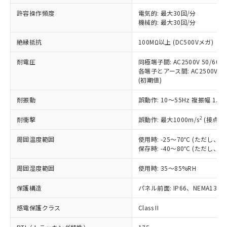
非含有に非対応の商品で、対応品を出す予
ご利用ください。
定はありません。
許容操作頻度
電気的: 最大30回/分
調査・確認中：EU RoHS指令（10物質）の
機械的: 最大30回/分
本サービスは、当社制御機器事業取扱
※1 中国RoHS○×表
非含有の対応状況を調査中または確認中の
商品の当社在庫状況および標準価格
絶縁抵抗
100MΩ以上 (DC500Vメガ)
商品です。
(税抜)を提供させていただくもので
「○」：最大均質材料含有率が中国RoHSの
非該当品：ライセンス料など無形物で、有
す。
耐電圧
同極端子間: AC2500V 50/60Hz
基準値以下であることを示します。
害物質有無と関係のない商品です。
当社制御機器事業取扱商品の中には、
各端子とアース間: AC2500V 50/
「×」：最大均質材料含有率が中国RoHSの
仕入先様の事情により、非含有部品として
(初期値)
本サービスの対象外となる商品もある
基準値を超えていることを示します。
いたものが、含有品と判明した場合などや
当社は、これら貴社製品のうち、外国
ことをご了承ください。
「－」：未確認です。当社販売部門へお問
むを得ず変更することがあります。
為替および外国貿易法に定める商品
耐振動
誤動作: 10～55Hz 複振幅 1.
在庫状況および標準価格照会結果は、
い合わせください。
（以下｢規制貨物等」という）を輸出
記載している更新日時点での社内デー
*EU RoHS指令（10物質）：
2
耐衝撃
誤動作: 最大1000m/s
(接点開
または国外への提供する場合は、日本
記
タに基づき作成されるものであり、閲
説明
鉛(Pb) 1000ppm以下、 水銀(Hg) 1000ppm以下、 カド
*中国RoHS10物質の基準値 (GB/T26572)：
国政府の輸出許可(または役務取引許
号
覧された時点での実際の在庫および標
ミウム(Cd) 100ppm以下、
Pb(鉛) :1000ppm、 Hg(水銀) : 1000ppm、 Cd(カドミウ
周囲温度範囲
使用時: -25～70℃ (ただし
可)を取得するなどの必要な手続きを
六価クロム(Cr(Ⅵ)) 1000ppm以下、ポリ臭化ビフェニル
ム) : 100ppm、
準価格とは異なる場合があることをご
保存時: -40～80℃ (ただし
類(PBB) 1000ppm以下、ポリ臭化ジフェニルエーテル類
Cr(Ⅵ)(六価クロム) : 1000ppm、 PBBs(ポリ臭化ビフェ
とります。
了承ください。
(PBDE) 1000ppm以下、フタル酸ビス(2-エチルヘキシ
○
一定数以上の在庫あり
ニル類) : 1000ppm、 PBDEs(ポリ臭化ジフェニルエーテ
当社は規制貨物を破棄する場合は、完
ル) (DEHP)(別名：DOP) 1000ppm以下、フタル酸ブチ
正式な納期状況および標準価格はお客
ル類) : 1000ppm、
周囲湿度範囲
使用時: 35～85%RH
ルベンジル（BBP） 1000ppm以下、フタル酸ジブチル
全に破砕するなど、違法に輸出されな
DBP(フタル酸ジブチル) : 1000ppm、 DIBP(フタル酸ジ
様のお取引先、またはお客様担当のオ
（DBP） 1000ppm以下、フタル酸ジイソブチル
イソブチル) : 1000ppm、 BBP(フタル酸ブチルベンジ
△
一定数には満たないが在庫あり
いよう必要な手段を講じます。
ムロン制御機器販売店・当社販売員に
(DIBP) 1000ppm以下
保護構造
パネル前面: IP66、NEMA13
ル) : 1000ppm、
当社は貴社製品を、核兵器、ミサイ
但し、RoHS指令で産業用監視および制御機器に対する
DEHP(フタル酸ビス(2-エチルヘキシル)) : 1000ppm
ご相談ください。
適用除外項目は除く。
ル、化学兵器、生物兵器またはその他
－
在庫なし(最新の在庫状況につ
感電保護クラス
Class II
オムロン制御機器販売店や当社販売拠
フタル酸エステル類の４物質については閾値を超える意
武器並びにこれらの製造装置等に一切
いては、お客様のお取引先、ま
図的な使用がないことを確認しています。
点は「
販売ネットワーク
」をご確認
※2 環境保護使用期限
使用いたしません。