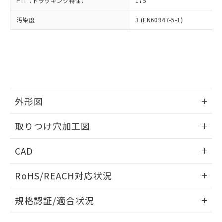
PTI（トラッキング特性）
175
たはお客様担当のオムロン制御
ください。
当社は、貴社製品を第三者に販売する
機器販売店・当社販売員にご確
在庫状況および標準価格結果を当社の
※2 対応予定月
「ｅ」：有害物質（10物質）のすべてが基
汚染度
3 (EN60947-5-1)
場合は、上記1、2および3の内容を当
認ください)
事前の承諾なく第三者に漏洩または開
準値以下であることを示します。
該第三者に通知します。また当社は、
示しないようお願いします。
部品在庫の切り替え状況などにより、予定
「10」：通常の使用状況下において有害物
販売先および販売に係わる関係者が違
マイパーツ機能（部品リスト作成サー
空
受注生産機種、また在庫状況の
月が前後することがあります。
質が外部に漏えいし、環境に深刻な影響を
法に輸出するおそれがある場合は、取
ビス）をご利用いただくには、I-Web
白
情報を公開していない機種
及ぼさない年数を意味します。
り引きをいたしません。
メンバーズにご登録されている必要が
「－」：未確認です。当社販売部門へお問
あります。
い合わせください。
お客様が当ウェブサイト上で当社にご
※3 非含有証明書ダウンロード
登録された部品リストについて、当社
外形図
および当社の共同利用者が、当社の製
下記の非含有証明書をダウンロードするこ
品・サービスに関するお客様との取
情報更新：2026/05/21
とができます。
取りつけ穴加工図
合意する
キャンセル
引・商談に必要な範囲で利用すること
をご了承ください。
情報更新：2026/05/21
EU RoHS指令（10物質）の非含有証明書
※当社の共同利用者とは、
"個人情報
CAD
51物質の非含有証明書（当社基準）
の共同利用に関して"
の「1.共同利
※本証明書は発行日時点で非含有を証明す
ログイン/会員登録いただくと、CADデータをダウンロー
用者の範囲」に記載されている法人を
RoHS/REACH対応状況
るもので、過去に遡って非含有を証明する
ドすることができます。
指します。
ものではありません。
情報更新：2026/7/29
また、RoHS指令のフタル酸エステル類４
規格認証/適合状況
物質の対応では、対応完了までの期間は出
ログイン/会員登録
EU RoHS
注意事項・凡例
荷製品に未対応品が混在することから備考