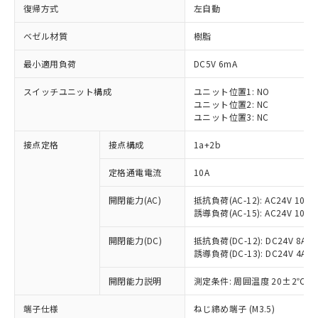
復帰方式
左自動
ベゼル材質
樹脂
最小適用負荷
DC5V 6mA
スイッチユニット構成
ユニット位置1: NO
ユニット位置2: NC
ユニット位置3: NC
接点定格
接点構成
1a+2b
定格通電電流
10A
※1 対応状況
開閉能力(AC)
抵抗負荷(AC-12): AC24V 10A/A
誘導負荷(AC-15): AC24V 10A/AC
対応済み：EU RoHS指令（10物質）の
非含有に対応した製品が提供可能な商品で
開閉能力(DC)
抵抗負荷(DC-12): DC24V 8A/DC
す。
誘導負荷(DC-13): DC24V 4A/DC
対応予定：EU RoHS指令（10物質）の非含
ご利用条件
有に対応した製品に切り替える予定のある
開閉能力説明
測定条件: 周囲温度 20±2℃、
商品です。
対応予定なし：EU RoHS指令（10物質）の
端子仕様
ねじ締め端子 (M3.5)
以下の条件をお読みいただき、同意のうえ