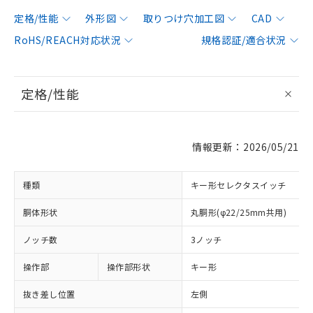
定格/性能
外形図
取りつけ穴加工図
CAD
RoHS/REACH対応状況
規格認証/適合状況
定格/性能
情報更新：2026/05/21
種類
キー形セレクタスイッチ
胴体形状
丸胴形(φ22/25mm共用)
ノッチ数
3ノッチ
操作部
操作部形状
キー形
抜き差し位置
左側