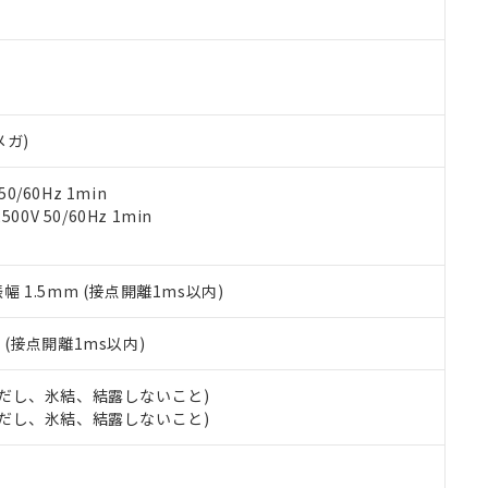
ご相談ください。
は満たないが在庫あり
製品を第三者に販売する場合は、上記1、2および3の内容を当該第
機器販売店や当社販売拠点は「
販売ネットワーク
」をご確認くだ
販売先および販売に係わる関係者が違法に輸出するおそれがある場
用期限
び標準価格結果を当社の事前の承諾なく第三者に漏洩または開示し
え状況などにより、予定月が前後することがあります。
(最新の在庫状況については、お客様のお取引先、またはお客様担当
（10物質）のすべてが基準値以下であることを示します。
店・当社販売員にご確認ください)
能（部品リスト作成サービス）をご利用いただくには、I-Webメン
使用状況下において有害物質が外部に漏えいし、環境に深刻な影響を
あります。
メガ)
機種、また在庫状況の情報を公開していない機種
ェブサイト上で当社にご登録された部品リストについて、当社およ
書ダウンロード
す。当社販売部門へお問い合わせください。
品・サービスに関するお客様との取引・商談に必要な範囲で利用す
合意する
キャンセル
0/60Hz 1min
書をダウンロードすることができます。
0V 50/60Hz 1min
利用者とは、
"個人情報の共同利用に関して"
の「1.共同利用者の
します。
10物質）の非含有証明書
明書（当社基準）
振幅 1.5mm (接点開離1ms以内)
日時点で非含有を証明するもので、過去に遡って非含有を証明するも
令のフタル酸エステル類４物質の対応では、対応完了までの期間は出
備考欄に対応日を記載しておりました。
2
(接点開離1ms以内)
品への在庫切替を完了していることから、特段のことがない限り、20
す。
 (ただし、氷結、結露しないこと)
 (ただし、氷結、結露しないこと)