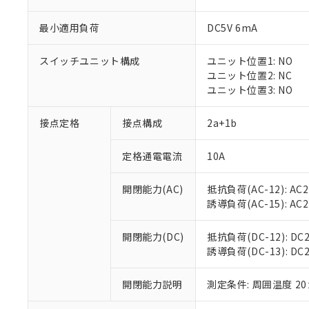
最小適用負荷
DC5V 6mA
スイッチユニット構成
ユニット位置1: NO
※1 対応状況
ユニット位置2: NC
ユニット位置3: NO
対応済み：EU
対応予定：EU R
接点定格
接点構成
2a+1b
対応予定なし：EU
調査・確認中：EU
ご利用条件
定格通電電流
10A
非該当品：ライセ
※1 中国RoHS
仕入先様の事情に
開閉能力(AC)
抵抗負荷(AC-12): AC24
があります。
以下の条件をお読
「○」：最大均質
誘導負荷(AC-15): AC24V
「×」：最大均質
本サービスは
当社は、これ
*EU RoHS指令（10物
「－」：未確認で
鉛(Pb) 1000ppm以下、
くものです。
う）を輸出ま
開閉能力(DC)
抵抗負荷(DC-12): DC24
記
説明
六価クロム(Cr(Ⅵ)) 1
当社制御機器
などの必要な
誘導負荷(DC-13): DC24
フタル酸ビス(2-エチルヘ
号
*中国RoHS10物質の基準値 
ル（DBP） 1000ppm
在庫状況およ
当社は規制貨
Pb(鉛) :1000ppm、 Hg
但し、RoHS指令で産
のであり、閲
ます。
Cr(Ⅵ)(六価クロム) : 
フタル酸エステル類の４
開閉能力説明
測定条件: 周囲温度 2
○
一定数以
DBP(フタル酸ジブチル) :
い。
当社は貴社製
DEHP(フタル酸ビス(2-エ
正式な納期状
置等に一切使