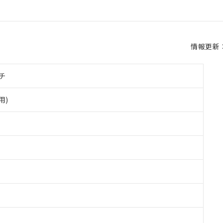
情報更新：2
チ
用)