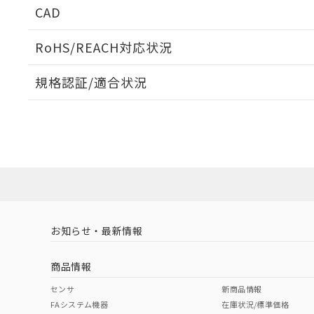
CAD
ログイン/会員登録いただくと、CADデータをダウンロ
RoHS/REACH対応状況
規格認証/適合状況
EU RoHS
注意事項・凡例
UL認証
CSA認証
CEマーキング
ダウンロードデータをご利用いただく前に、以下を必ずお読
Yes
Yes
Yes
対応状況
対応予定月
※1
※2
ソフトウェアの使用条件
対応済み
LR型式承認
DNV型式承認
BV型式承認
KR
（イギリス
（ノルウェー
（フランス
（
お知らせ・最新情報
中国 RoHS
注意事項・凡例
船舶規格）
船舶規格）
船舶規格）
船
商品情報
No
No
No
No
中国 RoHS表
※1 ※2
センサ
新商品情報
FAシステム機器
在庫状況/標準価格