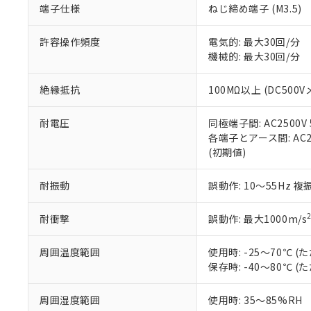
端子仕様
ねじ締め端子 (M3.5)
当社販売員に
※2 対応予定月
△
一定数に
当社は、貴社
オムロン制御
また当社は、
※2 環境保護使
在庫状況およ
部品在庫の切り替
たしません。
許容操作頻度
電気的: 最大30回/分
－
在庫なし
す。
機械的: 最大30回/分
「ｅ」：有害物質
機器販売
マイパーツ機
「10」：通常の
ている必要が
味します。
絶縁抵抗
100MΩ以上 (DC500V
空
受注生産
お客様が当ウ
※3 非含有証明
「－」：未確認で
白
が、当社の製
耐電圧
同極端子間: AC2500V 5
さい。
下記の非含有証明
各端子とアース間: AC250
※当社の共同
(初期値)
いる法人を指
EU RoHS指令（
51物質の非含有証
耐振動
誤動作: 10～55Hz 複
※本証明書は発行
また、RoHS指
混在することから
耐衝撃
誤動作: 最大1000m/s
既に当社にて対応
り割愛しておりま
周囲温度範囲
使用時: -25～70℃
保存時: -40～80℃
周囲湿度範囲
使用時: 35～85%RH