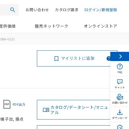
お問い合わせ
カタログ請求
ログイン/新規登録
検索
提供価値
販売ネットワーク
オンラインストア
01BA-G121
マイリストに追加
FAQ
チャット
お問い合わせ
PDF出力
カタログ/データシート/マニュ
アル
じ端子台, 接点
ダウンロード