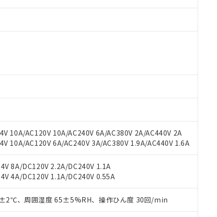
 RoHS指令（10物質）の非含有に対応した製品が提供可能な商品です
oHS指令（10物質）の非含有に対応した製品に切り替える予定のある
 RoHS指令（10物質）の非含有に非対応の商品で、対応品を出す予
 RoHS指令（10物質）の非含有の対応状況を調査中または確認中の
ンス料など無形物で、有害物質有無と関係のない商品です。
○×表
より、非含有部品としていたものが、含有品と判明した場合などやむ
V 10A/AC120V 10A/AC240V 6A/AC380V 2A/AC440V 2A
みいただき、同意のうえご利用ください。
材料含有率が中国RoHSの基準値以下であることを示します。
 10A/AC120V 6A/AC240V 3A/AC380V 1.9A/AC440V 1.6A
材料含有率が中国RoHSの基準値を超えていることを示します。
、当社制御機器事業取扱商品の当社在庫状況および標準価格(税抜)
ら貴社製品のうち、外国為替および外国貿易法に定める商品（以下｢
質）：
す。当社販売部門へお問い合わせください。
 水銀(Hg) 1000ppm以下、 カドミウム(Cd) 100ppm以下、
たは国外への提供する場合は、日本国政府の輸出許可(または役務取
V 8A/DC120V 2.2A/DC240V 1.1A
000ppm以下、ポリ臭化ビフェニル類(PBB) 1000ppm以下、ポリ臭化ジフェニルエーテル類(P
事業取扱商品の中には、本サービスの対象外となる商品もあること
手続きをとります。
V 4A/DC120V 1.1A/DC240V 0.55A
キシル) (DEHP)(別名：DOP) 1000ppm以下、フタル酸ブチルベンジル（BBP） 100
(GB/T26572)：
以下、フタル酸ジイソブチル (DIBP) 1000ppm以下
び標準価格照会結果は、記載している更新日時点での社内データに
物を破棄する場合は、完全に破砕するなど、違法に輸出されないよ
(水銀) : 1000ppm、 Cd(カドミウム) : 100ppm、
業用監視および制御機器に対する適用除外項目は除く。
覧された時点での実際の在庫および標準価格とは異なる場合がある
1000ppm、 PBBs(ポリ臭化ビフェニル類) : 1000ppm、 PBDEs(ポリ臭化ジフェニルエーテル類
物質については閾値を超える意図的な使用がないことを確認しています。
0±2℃、周囲湿度 65±5%RH、操作ひん度 30回/min
上の在庫あり
 1000ppm、 DIBP(フタル酸ジイソブチル) : 1000ppm、 BBP(フタル酸ブチルベンジル) :
品を、核兵器、ミサイル、化学兵器、生物兵器またはその他武器並
チルヘキシル)) : 1000ppm
況および標準価格はお客様のお取引先、またはお客様担当のオムロ
用いたしません。