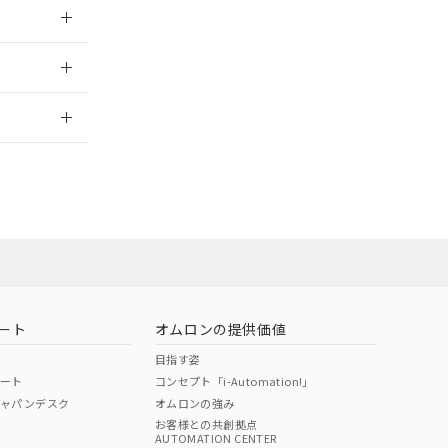
026/05/21
2026/7/29
ート
オムロンの提供価値
目指す姿
ポート
コンセプト「i-Automation!」
ジャパンデスク
オムロンの強み
お客様との共創拠点
AUTOMATION CENTER