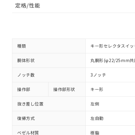
定格/性能
種類
キー形セレクタスイッ
胴体形状
丸胴形(φ22/25mm共
ノッチ数
3ノッチ
操作部
操作部形状
キー形
抜き差し位置
左側
復帰方式
左自動
ベゼル材質
樹脂