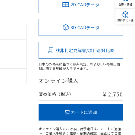
2D CADデータ
在庫・価格
無料テスト機
3D CADデータ
該非判定見解書/項目別対比表
日本の外為法に基づく該非判定、およびEAR再輸出規
制に関する見解が入手できます。
オンライン購入
¥ 2,750
販売価格（税込）
カートに追加
オンライン購入における出荷予定日は、カートに追加
～「ご購入手続き：価格・納期の確認」画面にてご確