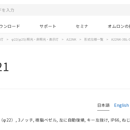
ウンロード
サポート
セミナ
オムロンの
示灯
>
φ22(φ25):照光・非照光・表示灯
>
A22NK
>
形式仕様一覧
>
A22NK-3BL-
21
日本語
English
2）, 3ノッチ, 樹脂ベゼル, 左に自動復帰, キー左抜け, IP66, ね