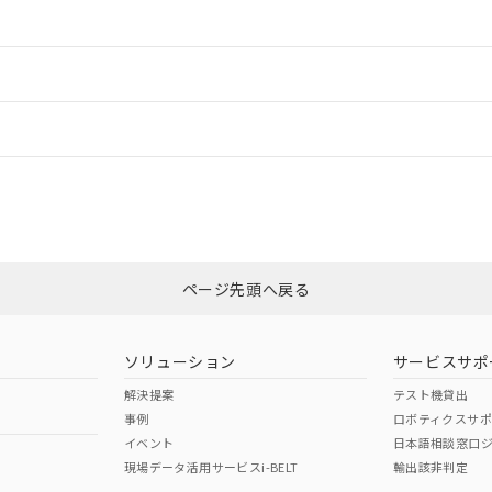
情報更新：2
ードすることができます。
情報更新：
ログイン/会員登録
CCC認証
電波法
みください。
Yes
N/A
非含有証明書
※3
ページ先頭へ戻る
ダウンロードはこちら
型式承認
NK型式承認
ABS型式承認
韓国
（日本
（アメリカ
ソリューション
サービスサポ
舶規格）
船舶規格）
船舶規格）
解決提案
テスト機貸出
事例
ロボティクスサ
No
No
イベント
日本語相談窓口
現場データ活用サービスi-BELT
輸出該非判定