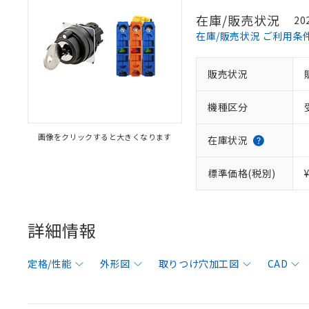
在庫/販売状況
20
在庫/販売状況 ご利用条
販売状況
機種区分
画像をクリックすると大きくなります
在庫状況
標準価格(税別)
詳細情報
定格/性能
外形図
取りつけ穴加工図
CAD