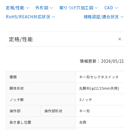
定格/性能
外形図
取りつけ穴加工図
CAD
RoHS/REACH対応状況
規格認証/適合状況
定格/性能
情報更新：2026/05/21
種類
キー形セレクタスイッチ
胴体形状
丸胴形(φ22/25mm共用)
ノッチ数
3ノッチ
操作部
操作部形状
キー形
抜き差し位置
左側