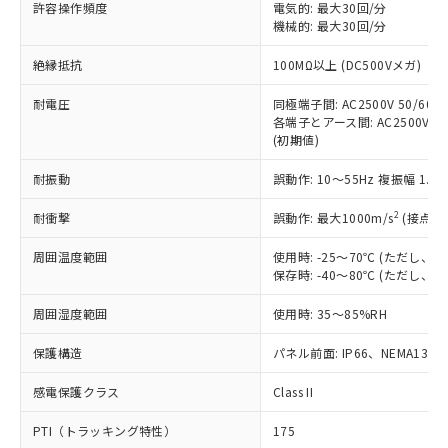
許容操作頻度
電気的: 最大30回/分
対応予定：EU RoHS指令（10物質）の非含
ご利用条件
機械的: 最大30回/分
有に対応した製品に切り替える予定のある
商品です。
絶縁抵抗
100MΩ以上 (DC500Vメガ)
対応予定なし：EU RoHS指令（10物質）の
以下の条件をお読みいただき、同意のうえ
非含有に非対応の商品で、対応品を出す予
耐電圧
同極端子間: AC2500V 50/60Hz
ご利用ください。
定はありません。
各端子とアース間: AC2500V 50/
調査・確認中：EU RoHS指令（10物質）の
(初期値)
本サービスは、当社制御機器事業取扱
※1 中国RoHS○×表
非含有の対応状況を調査中または確認中の
商品の当社在庫状況および標準価格
商品です。
耐振動
誤動作: 10～55Hz 複振幅 1.
(税抜)を提供させていただくもので
「○」：最大均質材料含有率が中国RoHSの
非該当品：ライセンス料など無形物で、有
す。
基準値以下であることを示します。
2
耐衝撃
誤動作: 最大1000m/s
(接点開
害物質有無と関係のない商品です。
当社制御機器事業取扱商品の中には、
「×」：最大均質材料含有率が中国RoHSの
仕入先様の事情により、非含有部品として
本サービスの対象外となる商品もある
周囲温度範囲
使用時: -25～70℃ (ただし
基準値を超えていることを示します。
いたものが、含有品と判明した場合などや
当社は、これら貴社製品のうち、外国
ことをご了承ください。
保存時: -40～80℃ (ただし
「－」：未確認です。当社販売部門へお問
むを得ず変更することがあります。
為替および外国貿易法に定める商品
在庫状況および標準価格照会結果は、
い合わせください。
（以下｢規制貨物等」という）を輸出
周囲湿度範囲
記載している更新日時点での社内デー
使用時: 35～85%RH
*EU RoHS指令（10物質）：
または国外への提供する場合は、日本
記
タに基づき作成されるものであり、閲
説明
鉛(Pb) 1000ppm以下、 水銀(Hg) 1000ppm以下、 カド
*中国RoHS10物質の基準値 (GB/T26572)：
国政府の輸出許可(または役務取引許
保護構造
パネル前面: IP66、NEMA13
号
覧された時点での実際の在庫および標
ミウム(Cd) 100ppm以下、
Pb(鉛) :1000ppm、 Hg(水銀) : 1000ppm、 Cd(カドミウ
可)を取得するなどの必要な手続きを
六価クロム(Cr(Ⅵ)) 1000ppm以下、ポリ臭化ビフェニル
ム) : 100ppm、
準価格とは異なる場合があることをご
類(PBB) 1000ppm以下、ポリ臭化ジフェニルエーテル類
Cr(Ⅵ)(六価クロム) : 1000ppm、 PBBs(ポリ臭化ビフェ
感電保護クラス
とります。
Class II
了承ください。
(PBDE) 1000ppm以下、フタル酸ビス(2-エチルヘキシ
○
一定数以上の在庫あり
ニル類) : 1000ppm、 PBDEs(ポリ臭化ジフェニルエーテ
当社は規制貨物を破棄する場合は、完
ル) (DEHP)(別名：DOP) 1000ppm以下、フタル酸ブチ
正式な納期状況および標準価格はお客
ル類) : 1000ppm、
PTI（トラッキング特性）
175
ルベンジル（BBP） 1000ppm以下、フタル酸ジブチル
全に破砕するなど、違法に輸出されな
DBP(フタル酸ジブチル) : 1000ppm、 DIBP(フタル酸ジ
様のお取引先、またはお客様担当のオ
（DBP） 1000ppm以下、フタル酸ジイソブチル