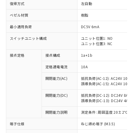
復帰方式
左自動
ベゼル材質
樹脂
最小適用負荷
DC5V 6mA
スイッチユニット構成
ユニット位置1: NO
ユニット位置3: NC
接点定格
接点構成
1a+1b
定格通電電流
10A
開閉能力(AC)
抵抗負荷(AC-12): AC24V 10A/A
誘導負荷(AC-15): AC24V 10A/AC
開閉能力(DC)
抵抗負荷(DC-12): DC24V 8A/DC
誘導負荷(DC-13): DC24V 4A/DC
※1 対応状況
開閉能力説明
測定条件: 周囲温度 20±2℃、
対応済み：EU RoHS指令（10物質）の
非含有に対応した製品が提供可能な商品で
端子仕様
ねじ締め端子 (M3.5)
す。