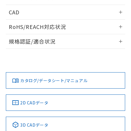
指します。
ものではありません。
情報更新：2026/05/21
CAD
また、RoHS指令のフタル酸エステル類４
物質の対応では、対応完了までの期間は出
ログイン/会員登録いただくと、CADデータをダウンロー
荷製品に未対応品が混在することから備考
RoHS/REACH対応状況
ドすることができます。
欄に対応日を記載しておりました。
既に当社にて対応品への在庫切替を完了
情報更新：2026/7/29
規格認証/適合状況
していることから、特段のことがない限
り、2022年1月12日より割愛しておりま
ログイン/会員登録
EU RoHS
注意事項・凡例
UL認証
す。
CSA認証
CEマーキング
Yes
Yes
Yes
対応状況
対応予定月
※1
※2
ダウンロードデータをご利用いただく前に、以下を必ずお読
みください。
カタログ/データシート/マニュアル
対応済み
ソフトウェアの使用条件
LR型式承認
DNV型式承認
BV型式承認
KR型式承
（イギリス
（ノルウェー
（フランス
（韓国
船舶規格）
船舶規格）
船舶規格）
船舶規格
中国 RoHS
注意事項・凡例
2D CADデータ
No
No
No
No
中国 RoHS表
※1 ※2
3D CADデータ