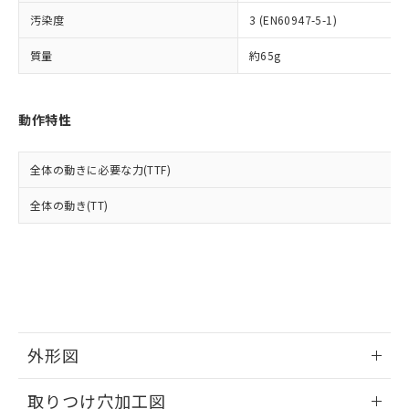
イソブチル) : 1000ppm、 BBP(フタル酸ブチルベンジ
△
一定数には満たないが在庫あり
いよう必要な手段を講じます。
ムロン制御機器販売店・当社販売員に
(DIBP) 1000ppm以下
ル) : 1000ppm、
汚染度
3 (EN60947-5-1)
当社は貴社製品を、核兵器、ミサイ
但し、RoHS指令で産業用監視および制御機器に対する
DEHP(フタル酸ビス(2-エチルヘキシル)) : 1000ppm
ご相談ください。
適用除外項目は除く。
ル、化学兵器、生物兵器またはその他
－
在庫なし(最新の在庫状況につ
オムロン制御機器販売店や当社販売拠
フタル酸エステル類の４物質については閾値を超える意
質量
約65g
武器並びにこれらの製造装置等に一切
いては、お客様のお取引先、ま
図的な使用がないことを確認しています。
点は「
販売ネットワーク
」をご確認
※2 環境保護使用期限
使用いたしません。
たはお客様担当のオムロン制御
ください。
当社は、貴社製品を第三者に販売する
機器販売店・当社販売員にご確
在庫状況および標準価格結果を当社の
※2 対応予定月
動作特性
「ｅ」：有害物質（10物質）のすべてが基
場合は、上記1、2および3の内容を当
認ください)
事前の承諾なく第三者に漏洩または開
準値以下であることを示します。
該第三者に通知します。また当社は、
示しないようお願いします。
部品在庫の切り替え状況などにより、予定
「10」：通常の使用状況下において有害物
販売先および販売に係わる関係者が違
マイパーツ機能（部品リスト作成サー
空
受注生産機種、また在庫状況の
全体の動きに必要な力(TTF)
月が前後することがあります。
質が外部に漏えいし、環境に深刻な影響を
法に輸出するおそれがある場合は、取
ビス）をご利用いただくには、I-Web
白
情報を公開していない機種
及ぼさない年数を意味します。
り引きをいたしません。
メンバーズにご登録されている必要が
全体の動き(TT)
「－」：未確認です。当社販売部門へお問
あります。
い合わせください。
お客様が当ウェブサイト上で当社にご
※3 非含有証明書ダウンロード
登録された部品リストについて、当社
および当社の共同利用者が、当社の製
下記の非含有証明書をダウンロードするこ
品・サービスに関するお客様との取
とができます。
合意する
キャンセル
引・商談に必要な範囲で利用すること
をご了承ください。
EU RoHS指令（10物質）の非含有証明書
外形図
※当社の共同利用者とは、
"個人情報
51物質の非含有証明書（当社基準）
の共同利用に関して"
の「1.共同利
情報更新：2026/05/21
※本証明書は発行日時点で非含有を証明す
用者の範囲」に記載されている法人を
取りつけ穴加工図
るもので、過去に遡って非含有を証明する