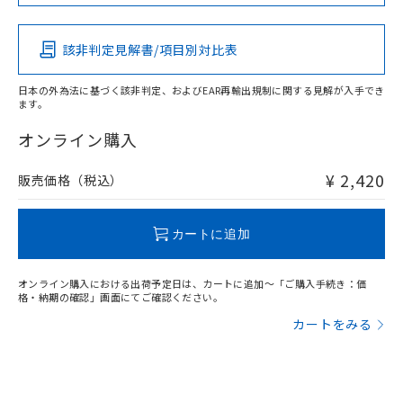
この製品の規格認証/適合状況ページへ
Pb
Hg
Cd
Cr(VI)
その他の認証はこちらのページからご検索ください
該非判定見解書/項目別対比表
X
O
O
O
日本の外為法に基づく該非判定、およびEAR再輸出規制に関する見解が入手でき
ます。
"対応済み"や非含有の記載がされた商品であっても、流通
在庫等で未対応品が混在する可能性があります。
オンライン購入
非含有品が必要な際は、弊社営業部門もしくは販売店へお
問い合わせください。
¥ 2,420
販売価格（税込）
この製品のRoHS/REACH対応状況ページへ
カートに追加
オンライン購入における出荷予定日は、カートに追加～「ご購入手続き：価
格・納期の確認」画面にてご確認ください。
カートをみる