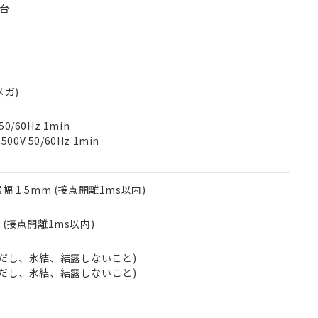
子台
ご相談ください。
は満たないが在庫あり
製品を第三者に販売する場合は、上記1、2および3の内容を当該第
機器販売店や当社販売拠点は「
販売ネットワーク
」をご確認くだ
販売先および販売に係わる関係者が違法に輸出するおそれがある場
用期限
び標準価格結果を当社の事前の承諾なく第三者に漏洩または開示し
え状況などにより、予定月が前後することがあります。
(最新の在庫状況については、お客様のお取引先、またはお客様担当
（10物質）のすべてが基準値以下であることを示します。
店・当社販売員にご確認ください)
能（部品リスト作成サービス）をご利用いただくには、I-Webメン
使用状況下において有害物質が外部に漏えいし、環境に深刻な影響を
あります。
メガ)
機種、また在庫状況の情報を公開していない機種
ェブサイト上で当社にご登録された部品リストについて、当社およ
書ダウンロード
す。当社販売部門へお問い合わせください。
品・サービスに関するお客様との取引・商談に必要な範囲で利用す
合意する
キャンセル
0/60Hz 1min
書をダウンロードすることができます。
0V 50/60Hz 1min
利用者とは、
"個人情報の共同利用に関して"
の「1.共同利用者の
します。
10物質）の非含有証明書
明書（当社基準）
振幅 1.5mm (接点開離1ms以内)
日時点で非含有を証明するもので、過去に遡って非含有を証明するも
令のフタル酸エステル類４物質の対応では、対応完了までの期間は出
備考欄に対応日を記載しておりました。
2
(接点開離1ms以内)
品への在庫切替を完了していることから、特段のことがない限り、20
す。
 (ただし、氷結、結露しないこと)
 (ただし、氷結、結露しないこと)