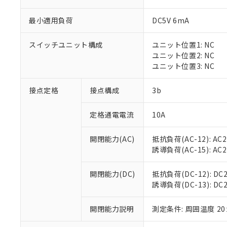
最小適用負荷
DC5V 6mA
スイッチユニット構成
ユニット位置1: NC
※1 対応状況
ユニット位置2: NC
ユニット位置3: NC
対応済み：EU
対応予定：EU R
接点定格
接点構成
3b
対応予定なし：EU
調査・確認中：EU
ご利用条件
定格通電電流
10A
非該当品：ライセ
※1 中国RoHS
仕入先様の事情に
開閉能力(AC)
抵抗負荷(AC-12): AC24
があります。
以下の条件をお読
「○」：最大均質
誘導負荷(AC-15): AC24V
「×」：最大均質
本サービスは
当社は、これ
*EU RoHS指令（10物
「－」：未確認で
鉛(Pb) 1000ppm以下、
くものです。
う）を輸出ま
開閉能力(DC)
抵抗負荷(DC-12): DC24
記
説明
六価クロム(Cr(Ⅵ)) 1
当社制御機器
などの必要な
誘導負荷(DC-13): DC24
フタル酸ビス(2-エチルヘ
号
*中国RoHS10物質の基準値 
ル（DBP） 1000ppm
在庫状況およ
当社は規制貨
Pb(鉛) :1000ppm、 Hg
但し、RoHS指令で産
のであり、閲
ます。
Cr(Ⅵ)(六価クロム) : 
フタル酸エステル類の４
開閉能力説明
測定条件: 周囲温度 2
○
一定数以
DBP(フタル酸ジブチル) :
い。
当社は貴社製
DEHP(フタル酸ビス(2-エ
正式な納期状
置等に一切使