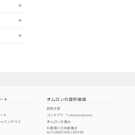
026/05/21
2026/7/29
当オムロン営業
お問い合わせ
ート
オムロンの提供価値
目指す姿
ポート
コンセプト「i-Automation!」
ジャパンデスク
オムロンの強み
お客様との共創拠点
AUTOMATION CENTER