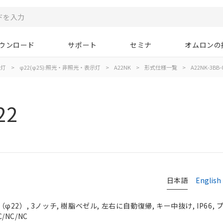
ウンロード
サポート
セミナ
オムロンの
示灯
>
φ22(φ25):照光・非照光・表示灯
>
A22NK
>
形式仕様一覧
>
A22NK-3BB-
22
日本語
English
2）, 3ノッチ, 樹脂ベゼル, 左右に自動復帰, キー中抜け, IP66,
/NC/NC