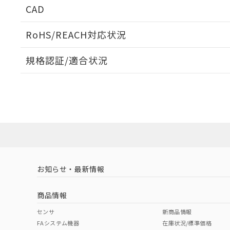
CAD
ログイン/会員登録いただくと、CADデータをダウンロ
RoHS/REACH対応状況
規格認証/適合状況
EU RoHS
注意事項・凡例
A22NK-3BB-01DA-P222についての規格認証/適合
員または販売店にお問い合わせください。
ダウンロードデータをご利用いただく前に、以下を必ずお読
対応状況
対応予定月
※1
※2
ソフトウェアの使用条件
対応済み
お知らせ・最新情報
中国 RoHS
注意事項・凡例
商品情報
中国 RoHS表
※1 ※2
センサ
新商品情報
FAシステム機器
在庫状況/標準価格