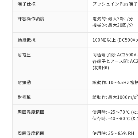
端子仕様
プッシュインPlus端
当社販売員に
※2 対応予定月
△
一定数に
当社は、貴社
オムロン制御
また当社は、
※2 環境保護使
在庫状況およ
部品在庫の切り替
たしません。
許容操作頻度
電気的: 最大30回/分
－
在庫なし
す。
機械的: 最大30回/分
「ｅ」：有害物質
機器販売
マイパーツ機
「10」：通常の
ている必要が
味します。
絶縁抵抗
100MΩ以上 (DC500V
空
受注生産
お客様が当ウ
※3 非含有証明
「－」：未確認で
白
が、当社の製
耐電圧
同極端子間: AC2500V 5
さい。
下記の非含有証明
各端子とアース間: AC250
※当社の共同
(初期値)
いる法人を指
EU RoHS指令（
51物質の非含有証
耐振動
誤動作: 10～55Hz 複
※本証明書は発行
また、RoHS指
混在することから
耐衝撃
誤動作: 最大1000m/s
既に当社にて対応
り割愛しておりま
周囲温度範囲
使用時: -25～70℃
保存時: -40～80℃
周囲湿度範囲
使用時: 35～85%RH