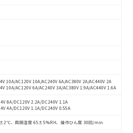
 RoHS指令（10物質）の非含有に対応した製品が提供可能な商品です
oHS指令（10物質）の非含有に対応した製品に切り替える予定のある
 RoHS指令（10物質）の非含有に非対応の商品で、対応品を出す予
 RoHS指令（10物質）の非含有の対応状況を調査中または確認中の
ンス料など無形物で、有害物質有無と関係のない商品です。
○×表
より、非含有部品としていたものが、含有品と判明した場合などやむ
V 10A/AC120V 10A/AC240V 6A/AC380V 2A/AC440V 2A
みいただき、同意のうえご利用ください。
材料含有率が中国RoHSの基準値以下であることを示します。
 10A/AC120V 6A/AC240V 3A/AC380V 1.9A/AC440V 1.6A
材料含有率が中国RoHSの基準値を超えていることを示します。
、当社制御機器事業取扱商品の当社在庫状況および標準価格(税抜)
ら貴社製品のうち、外国為替および外国貿易法に定める商品（以下｢
質）：
す。当社販売部門へお問い合わせください。
 水銀(Hg) 1000ppm以下、 カドミウム(Cd) 100ppm以下、
たは国外への提供する場合は、日本国政府の輸出許可(または役務取
V 8A/DC120V 2.2A/DC240V 1.1A
000ppm以下、ポリ臭化ビフェニル類(PBB) 1000ppm以下、ポリ臭化ジフェニルエーテル類(P
事業取扱商品の中には、本サービスの対象外となる商品もあること
手続きをとります。
V 4A/DC120V 1.1A/DC240V 0.55A
キシル) (DEHP)(別名：DOP) 1000ppm以下、フタル酸ブチルベンジル（BBP） 100
(GB/T26572)：
以下、フタル酸ジイソブチル (DIBP) 1000ppm以下
び標準価格照会結果は、記載している更新日時点での社内データに
物を破棄する場合は、完全に破砕するなど、違法に輸出されないよ
(水銀) : 1000ppm、 Cd(カドミウム) : 100ppm、
業用監視および制御機器に対する適用除外項目は除く。
覧された時点での実際の在庫および標準価格とは異なる場合がある
1000ppm、 PBBs(ポリ臭化ビフェニル類) : 1000ppm、 PBDEs(ポリ臭化ジフェニルエーテル類
物質については閾値を超える意図的な使用がないことを確認しています。
0±2℃、周囲湿度 65±5%RH、操作ひん度 30回/min
上の在庫あり
 1000ppm、 DIBP(フタル酸ジイソブチル) : 1000ppm、 BBP(フタル酸ブチルベンジル) :
品を、核兵器、ミサイル、化学兵器、生物兵器またはその他武器並
チルヘキシル)) : 1000ppm
況および標準価格はお客様のお取引先、またはお客様担当のオムロ
用いたしません。