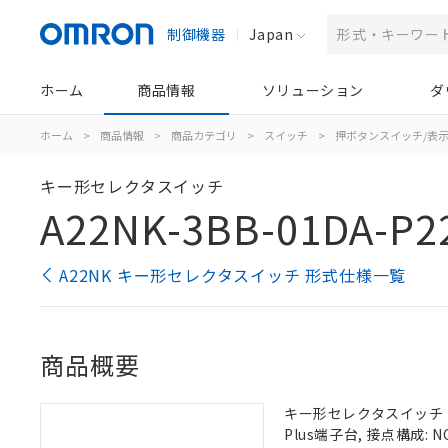
制御機器
Japan
ホーム
商品情報
ソリューション
ダ
ホーム
>
商品情報
>
商品カテゴリ
>
スイッチ
>
押ボタンスイッチ/表
キー形セレクタスイッチ
A22NK-3BB-01DA-P2
A22NK キー形セレクタスイッチ 形式仕様一覧
商品概要
キー形セレクタスイッチ（φ2
Plus端子台, 接点構成: NC