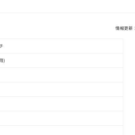
情報更新：2
チ
用)