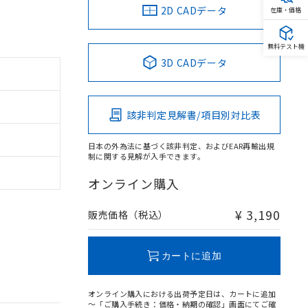
2D CADデータ
在庫・価格
無料テスト機
3D CADデータ
該非判定見解書/項目別対比表
日本の外為法に基づく該非判定、およびEAR再輸出規
制に関する見解が入手できます。
オンライン購入
¥ 3,190
販売価格（税込）
カートに追加
オンライン購入における出荷予定日は、カートに追加
～「ご購入手続き：価格・納期の確認」画面にてご確