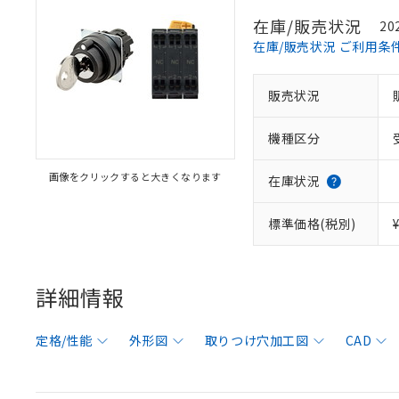
在庫/販売状況
20
在庫/販売状況 ご利用条
販売状況
機種区分
画像をクリックすると大きくなります
在庫状況
標準価格(税別)
詳細情報
定格/性能
外形図
取りつけ穴加工図
CAD