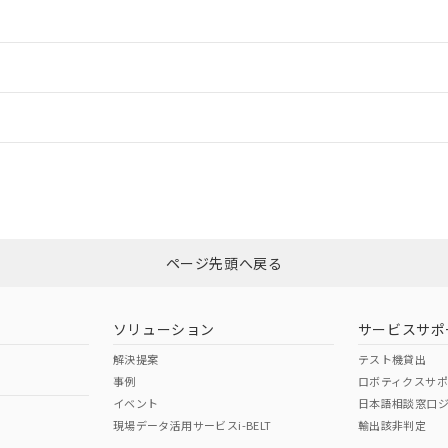
情報更新：2
ードすることができます。
情報更新：
ログイン/会員登録
状況については、「カスタマーサポートセンタ お客様相談室」または貴社担
みください。
非含有証明書
※3
ページ先頭へ戻る
ダウンロードはこちら
ソリューション
サービスサポ
解決提案
テスト機貸出
事例
ロボティクスサ
イベント
日本語相談窓口
現場データ活用サービスi-BELT
輸出該非判定