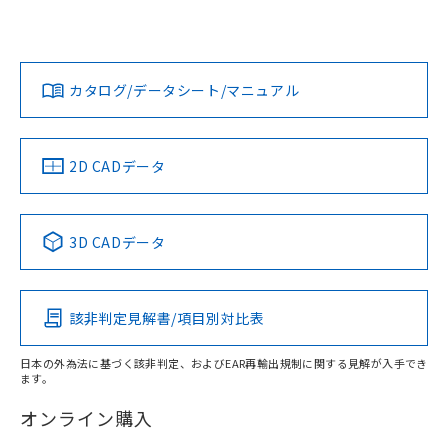
欄に対応日を記載しておりました。
いては、「カスタマーサポートセンタ お客様相談室」または
既に当社にて対応品への在庫切替を完了
貴社担当オムロン営業員または販売店にお問い合わせくださ
対応状況
対応予定月
※1
※2
していることから、特段のことがない限
い。
ダウンロードデータをご利用いただく前に、以下を必ずお読
り、2022年1月12日より割愛しておりま
みください。
カタログ/データシート/マニュアル
対応済み
す。
ソフトウェアの使用条件
お問い合わせ
中国 RoHS
注意事項・凡例
2D CADデータ
中国 RoHS表
※1 ※2
3D CADデータ
Pb
Hg
Cd
Cr(VI)
該非判定見解書/項目別対比表
X
O
O
O
日本の外為法に基づく該非判定、およびEAR再輸出規制に関する見解が入手でき
ます。
"対応済み"や非含有の記載がされた商品であっても、流通
在庫等で未対応品が混在する可能性があります。
オンライン購入
非含有品が必要な際は、弊社営業部門もしくは販売店へお