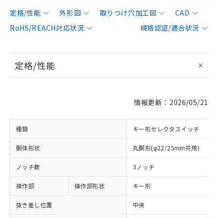
定格/性能
外形図
取りつけ穴加工図
CAD
RoHS/REACH対応状況
規格認証/適合状況
定格/性能
情報更新：2026/05/21
種類
キー形セレクタスイッチ
胴体形状
丸胴形(φ22/25mm共用)
ノッチ数
3ノッチ
操作部
操作部形状
キー形
抜き差し位置
中央