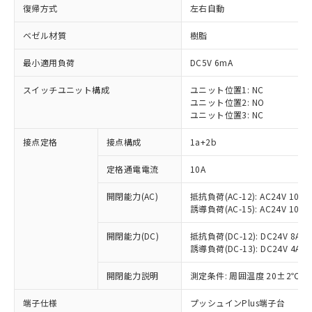
復帰方式
左右自動
ベゼル材質
樹脂
最小適用負荷
DC5V 6mA
スイッチユニット構成
ユニット位置1: NC
ユニット位置2: NO
ユニット位置3: NC
接点定格
接点構成
1a+2b
定格通電電流
10A
※1 対応状況
開閉能力(AC)
抵抗負荷(AC-12): AC24V 10A/A
誘導負荷(AC-15): AC24V 10A/AC
対応済み：EU RoHS指令（10物質）の
非含有に対応した製品が提供可能な商品で
開閉能力(DC)
抵抗負荷(DC-12): DC24V 8A/DC
す。
誘導負荷(DC-13): DC24V 4A/DC
対応予定：EU RoHS指令（10物質）の非含
ご利用条件
有に対応した製品に切り替える予定のある
開閉能力説明
測定条件: 周囲温度 20±2℃、
商品です。
対応予定なし：EU RoHS指令（10物質）の
端子仕様
プッシュインPlus端子台
以下の条件をお読みいただき、同意のうえ