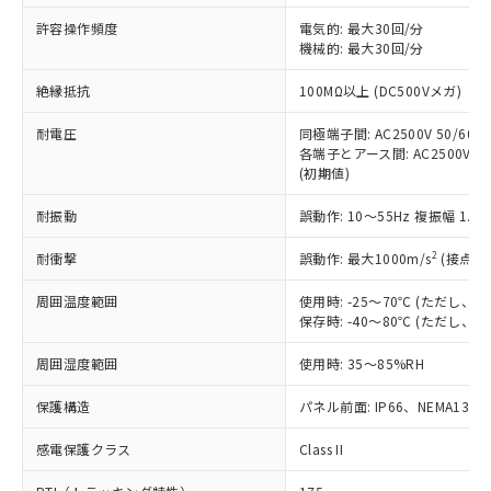
非含有に非対応の商品で、対応品を出す予
ご利用ください。
定はありません。
許容操作頻度
電気的: 最大30回/分
調査・確認中：EU RoHS指令（10物質）の
機械的: 最大30回/分
本サービスは、当社制御機器事業取扱
※1 中国RoHS○×表
非含有の対応状況を調査中または確認中の
商品の当社在庫状況および標準価格
絶縁抵抗
100MΩ以上 (DC500Vメガ)
商品です。
(税抜)を提供させていただくもので
「○」：最大均質材料含有率が中国RoHSの
非該当品：ライセンス料など無形物で、有
す。
耐電圧
同極端子間: AC2500V 50/60Hz
基準値以下であることを示します。
害物質有無と関係のない商品です。
当社制御機器事業取扱商品の中には、
各端子とアース間: AC2500V 50/
「×」：最大均質材料含有率が中国RoHSの
仕入先様の事情により、非含有部品として
(初期値)
本サービスの対象外となる商品もある
基準値を超えていることを示します。
いたものが、含有品と判明した場合などや
当社は、これら貴社製品のうち、外国
ことをご了承ください。
「－」：未確認です。当社販売部門へお問
むを得ず変更することがあります。
為替および外国貿易法に定める商品
耐振動
誤動作: 10～55Hz 複振幅 1.
在庫状況および標準価格照会結果は、
い合わせください。
（以下｢規制貨物等」という）を輸出
記載している更新日時点での社内デー
*EU RoHS指令（10物質）：
2
耐衝撃
誤動作: 最大1000m/s
(接点開
または国外への提供する場合は、日本
記
タに基づき作成されるものであり、閲
説明
鉛(Pb) 1000ppm以下、 水銀(Hg) 1000ppm以下、 カド
*中国RoHS10物質の基準値 (GB/T26572)：
国政府の輸出許可(または役務取引許
号
覧された時点での実際の在庫および標
ミウム(Cd) 100ppm以下、
Pb(鉛) :1000ppm、 Hg(水銀) : 1000ppm、 Cd(カドミウ
周囲温度範囲
使用時: -25～70℃ (ただし
可)を取得するなどの必要な手続きを
六価クロム(Cr(Ⅵ)) 1000ppm以下、ポリ臭化ビフェニル
ム) : 100ppm、
準価格とは異なる場合があることをご
保存時: -40～80℃ (ただし
類(PBB) 1000ppm以下、ポリ臭化ジフェニルエーテル類
Cr(Ⅵ)(六価クロム) : 1000ppm、 PBBs(ポリ臭化ビフェ
とります。
了承ください。
(PBDE) 1000ppm以下、フタル酸ビス(2-エチルヘキシ
○
一定数以上の在庫あり
ニル類) : 1000ppm、 PBDEs(ポリ臭化ジフェニルエーテ
当社は規制貨物を破棄する場合は、完
ル) (DEHP)(別名：DOP) 1000ppm以下、フタル酸ブチ
正式な納期状況および標準価格はお客
ル類) : 1000ppm、
周囲湿度範囲
使用時: 35～85%RH
ルベンジル（BBP） 1000ppm以下、フタル酸ジブチル
全に破砕するなど、違法に輸出されな
DBP(フタル酸ジブチル) : 1000ppm、 DIBP(フタル酸ジ
様のお取引先、またはお客様担当のオ
（DBP） 1000ppm以下、フタル酸ジイソブチル
イソブチル) : 1000ppm、 BBP(フタル酸ブチルベンジ
△
一定数には満たないが在庫あり
いよう必要な手段を講じます。
ムロン制御機器販売店・当社販売員に
(DIBP) 1000ppm以下
保護構造
パネル前面: IP66、NEMA13
ル) : 1000ppm、
当社は貴社製品を、核兵器、ミサイ
但し、RoHS指令で産業用監視および制御機器に対する
DEHP(フタル酸ビス(2-エチルヘキシル)) : 1000ppm
ご相談ください。
適用除外項目は除く。
ル、化学兵器、生物兵器またはその他
－
在庫なし(最新の在庫状況につ
感電保護クラス
Class II
オムロン制御機器販売店や当社販売拠
フタル酸エステル類の４物質については閾値を超える意
武器並びにこれらの製造装置等に一切
いては、お客様のお取引先、ま
図的な使用がないことを確認しています。
点は「
販売ネットワーク
」をご確認
※2 環境保護使用期限
使用いたしません。