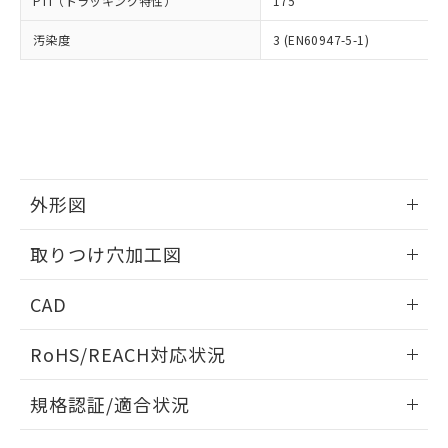
PTI（トラッキング特性）
175
たはお客様担当のオムロン制御
ください。
当社は、貴社製品を第三者に販売する
機器販売店・当社販売員にご確
在庫状況および標準価格結果を当社の
※2 対応予定月
「ｅ」：有害物質（10物質）のすべてが基
汚染度
3 (EN60947-5-1)
場合は、上記1、2および3の内容を当
認ください)
事前の承諾なく第三者に漏洩または開
準値以下であることを示します。
該第三者に通知します。また当社は、
示しないようお願いします。
部品在庫の切り替え状況などにより、予定
「10」：通常の使用状況下において有害物
販売先および販売に係わる関係者が違
マイパーツ機能（部品リスト作成サー
空
受注生産機種、また在庫状況の
月が前後することがあります。
質が外部に漏えいし、環境に深刻な影響を
法に輸出するおそれがある場合は、取
ビス）をご利用いただくには、I-Web
白
情報を公開していない機種
及ぼさない年数を意味します。
り引きをいたしません。
メンバーズにご登録されている必要が
「－」：未確認です。当社販売部門へお問
あります。
い合わせください。
お客様が当ウェブサイト上で当社にご
※3 非含有証明書ダウンロード
登録された部品リストについて、当社
外形図
および当社の共同利用者が、当社の製
下記の非含有証明書をダウンロードするこ
品・サービスに関するお客様との取
情報更新：2026/05/21
とができます。
取りつけ穴加工図
合意する
キャンセル
引・商談に必要な範囲で利用すること
をご了承ください。
情報更新：2026/05/21
EU RoHS指令（10物質）の非含有証明書
※当社の共同利用者とは、
"個人情報
CAD
51物質の非含有証明書（当社基準）
の共同利用に関して"
の「1.共同利
※本証明書は発行日時点で非含有を証明す
ログイン/会員登録いただくと、CADデータをダウンロー
用者の範囲」に記載されている法人を
RoHS/REACH対応状況
るもので、過去に遡って非含有を証明する
ドすることができます。
指します。
ものではありません。
情報更新：2026/7/29
また、RoHS指令のフタル酸エステル類４
規格認証/適合状況
物質の対応では、対応完了までの期間は出
ログイン/会員登録
EU RoHS
注意事項・凡例
荷製品に未対応品が混在することから備考
A22NK-3BB-01DA-P212についての規格認証/適合状況につ