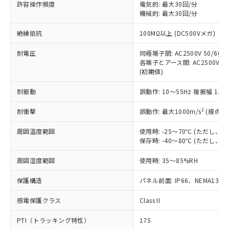
許容操作頻度
電気的: 最大30回/分
対応予定：EU RoHS指令（10物質）の非含
ご利用条件
機械的: 最大30回/分
有に対応した製品に切り替える予定のある
商品です。
絶縁抵抗
100MΩ以上 (DC500Vメガ)
対応予定なし：EU RoHS指令（10物質）の
以下の条件をお読みいただき、同意のうえ
非含有に非対応の商品で、対応品を出す予
耐電圧
同極端子間: AC2500V 50/60Hz
ご利用ください。
定はありません。
各端子とアース間: AC2500V 50/
調査・確認中：EU RoHS指令（10物質）の
(初期値)
本サービスは、当社制御機器事業取扱
※1 中国RoHS○×表
非含有の対応状況を調査中または確認中の
商品の当社在庫状況および標準価格
商品です。
耐振動
誤動作: 10～55Hz 複振幅 1.
(税抜)を提供させていただくもので
「○」：最大均質材料含有率が中国RoHSの
非該当品：ライセンス料など無形物で、有
す。
基準値以下であることを示します。
2
耐衝撃
誤動作: 最大1000m/s
(接点開
害物質有無と関係のない商品です。
当社制御機器事業取扱商品の中には、
「×」：最大均質材料含有率が中国RoHSの
仕入先様の事情により、非含有部品として
本サービスの対象外となる商品もある
周囲温度範囲
使用時: -25～70℃ (ただし
基準値を超えていることを示します。
いたものが、含有品と判明した場合などや
当社は、これら貴社製品のうち、外国
ことをご了承ください。
保存時: -40～80℃ (ただし
「－」：未確認です。当社販売部門へお問
むを得ず変更することがあります。
為替および外国貿易法に定める商品
在庫状況および標準価格照会結果は、
い合わせください。
（以下｢規制貨物等」という）を輸出
周囲湿度範囲
記載している更新日時点での社内デー
使用時: 35～85%RH
*EU RoHS指令（10物質）：
または国外への提供する場合は、日本
記
タに基づき作成されるものであり、閲
説明
鉛(Pb) 1000ppm以下、 水銀(Hg) 1000ppm以下、 カド
*中国RoHS10物質の基準値 (GB/T26572)：
国政府の輸出許可(または役務取引許
保護構造
パネル前面: IP66、NEMA13
号
覧された時点での実際の在庫および標
ミウム(Cd) 100ppm以下、
Pb(鉛) :1000ppm、 Hg(水銀) : 1000ppm、 Cd(カドミウ
可)を取得するなどの必要な手続きを
六価クロム(Cr(Ⅵ)) 1000ppm以下、ポリ臭化ビフェニル
ム) : 100ppm、
準価格とは異なる場合があることをご
類(PBB) 1000ppm以下、ポリ臭化ジフェニルエーテル類
Cr(Ⅵ)(六価クロム) : 1000ppm、 PBBs(ポリ臭化ビフェ
感電保護クラス
とります。
Class II
了承ください。
(PBDE) 1000ppm以下、フタル酸ビス(2-エチルヘキシ
○
一定数以上の在庫あり
ニル類) : 1000ppm、 PBDEs(ポリ臭化ジフェニルエーテ
当社は規制貨物を破棄する場合は、完
ル) (DEHP)(別名：DOP) 1000ppm以下、フタル酸ブチ
正式な納期状況および標準価格はお客
ル類) : 1000ppm、
PTI（トラッキング特性）
175
ルベンジル（BBP） 1000ppm以下、フタル酸ジブチル
全に破砕するなど、違法に輸出されな
DBP(フタル酸ジブチル) : 1000ppm、 DIBP(フタル酸ジ
様のお取引先、またはお客様担当のオ
（DBP） 1000ppm以下、フタル酸ジイソブチル