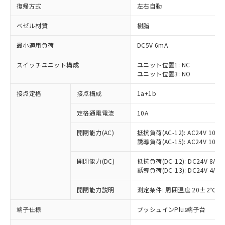
復帰方式
左右自動
ベゼル材質
樹脂
最小適用負荷
DC5V 6mA
スイッチユニット構成
ユニット位置1: NC
ユニット位置3: NO
接点定格
接点構成
1a+1b
定格通電電流
10A
開閉能力(AC)
抵抗負荷(AC-12): AC24V 10A/A
誘導負荷(AC-15): AC24V 10A/AC
開閉能力(DC)
抵抗負荷(DC-12): DC24V 8A/DC
誘導負荷(DC-13): DC24V 4A/DC
※1 対応状況
開閉能力説明
測定条件: 周囲温度 20±2℃、
対応済み：EU RoHS指令（10物質）の
非含有に対応した製品が提供可能な商品で
端子仕様
プッシュインPlus端子台
す。