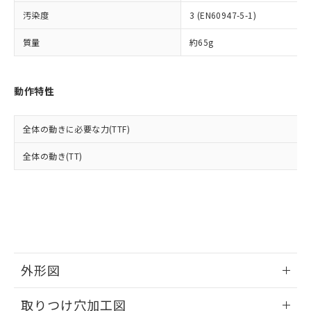
イソブチル) : 1000ppm、 BBP(フタル酸ブチルベンジ
△
一定数には満たないが在庫あり
いよう必要な手段を講じます。
ムロン制御機器販売店・当社販売員に
(DIBP) 1000ppm以下
ル) : 1000ppm、
汚染度
3 (EN60947-5-1)
当社は貴社製品を、核兵器、ミサイ
但し、RoHS指令で産業用監視および制御機器に対する
DEHP(フタル酸ビス(2-エチルヘキシル)) : 1000ppm
ご相談ください。
適用除外項目は除く。
ル、化学兵器、生物兵器またはその他
－
在庫なし(最新の在庫状況につ
オムロン制御機器販売店や当社販売拠
フタル酸エステル類の４物質については閾値を超える意
質量
約65g
武器並びにこれらの製造装置等に一切
いては、お客様のお取引先、ま
図的な使用がないことを確認しています。
点は「
販売ネットワーク
」をご確認
※2 環境保護使用期限
使用いたしません。
たはお客様担当のオムロン制御
ください。
当社は、貴社製品を第三者に販売する
機器販売店・当社販売員にご確
在庫状況および標準価格結果を当社の
※2 対応予定月
動作特性
「ｅ」：有害物質（10物質）のすべてが基
場合は、上記1、2および3の内容を当
認ください)
事前の承諾なく第三者に漏洩または開
準値以下であることを示します。
該第三者に通知します。また当社は、
示しないようお願いします。
部品在庫の切り替え状況などにより、予定
「10」：通常の使用状況下において有害物
販売先および販売に係わる関係者が違
マイパーツ機能（部品リスト作成サー
空
受注生産機種、また在庫状況の
全体の動きに必要な力(TTF)
月が前後することがあります。
質が外部に漏えいし、環境に深刻な影響を
法に輸出するおそれがある場合は、取
ビス）をご利用いただくには、I-Web
白
情報を公開していない機種
及ぼさない年数を意味します。
り引きをいたしません。
メンバーズにご登録されている必要が
全体の動き(TT)
「－」：未確認です。当社販売部門へお問
あります。
い合わせください。
お客様が当ウェブサイト上で当社にご
※3 非含有証明書ダウンロード
登録された部品リストについて、当社
および当社の共同利用者が、当社の製
下記の非含有証明書をダウンロードするこ
品・サービスに関するお客様との取
とができます。
合意する
キャンセル
引・商談に必要な範囲で利用すること
をご了承ください。
EU RoHS指令（10物質）の非含有証明書
外形図
※当社の共同利用者とは、
"個人情報
51物質の非含有証明書（当社基準）
の共同利用に関して"
の「1.共同利
情報更新：2026/05/21
※本証明書は発行日時点で非含有を証明す
用者の範囲」に記載されている法人を
取りつけ穴加工図
るもので、過去に遡って非含有を証明する