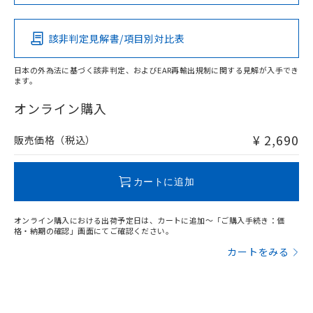
Pb
Hg
Cd
Cr(VI)
該非判定見解書/項目別対比表
X
O
O
O
日本の外為法に基づく該非判定、およびEAR再輸出規制に関する見解が入手でき
ます。
"対応済み"や非含有の記載がされた商品であっても、流通
在庫等で未対応品が混在する可能性があります。
オンライン購入
非含有品が必要な際は、弊社営業部門もしくは販売店へお
問い合わせください。
¥ 2,690
販売価格（税込）
この製品のRoHS/REACH対応状況ページへ
カートに追加
オンライン購入における出荷予定日は、カートに追加～「ご購入手続き：価
格・納期の確認」画面にてご確認ください。
カートをみる