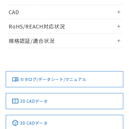
指します。
ものではありません。
情報更新：2026/05/21
CAD
また、RoHS指令のフタル酸エステル類４
物質の対応では、対応完了までの期間は出
ログイン/会員登録いただくと、CADデータをダウンロー
荷製品に未対応品が混在することから備考
RoHS/REACH対応状況
ドすることができます。
欄に対応日を記載しておりました。
既に当社にて対応品への在庫切替を完了
情報更新：2026/7/29
規格認証/適合状況
していることから、特段のことがない限
り、2022年1月12日より割愛しておりま
ログイン/会員登録
EU RoHS
注意事項・凡例
A22NK-3BB-01DA-P201についての規格認証/適合状況につ
す。
いては、「カスタマーサポートセンタ お客様相談室」または
貴社担当オムロン営業員または販売店にお問い合わせくださ
対応状況
対応予定月
※1
※2
い。
ダウンロードデータをご利用いただく前に、以下を必ずお読
みください。
カタログ/データシート/マニュアル
対応済み
ソフトウェアの使用条件
お問い合わせ
中国 RoHS
注意事項・凡例
2D CADデータ
中国 RoHS表
※1 ※2
3D CADデータ