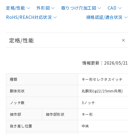
定格/性能
外形図
取りつけ穴加工図
CAD
RoHS/REACH対応状況
規格認証/適合状況
定格/性能
情報更新：2026/05/21
種類
キー形セレクタスイッチ
胴体形状
丸胴形(φ22/25mm共用)
ノッチ数
3ノッチ
操作部
操作部形状
キー形
抜き差し位置
中央