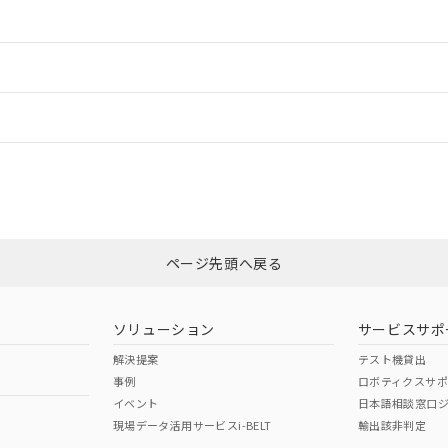
情報更新：2
ードすることができます。
情報更新：
ログイン/会員登録
状況については、「カスタマーサポートセンタ お客様相談室」または貴社担
みください。
非含有証明書
※3
ページ先頭へ戻る
ダウンロードはこちら
ソリューション
サービスサポ
解決提案
テスト機貸出
事例
ロボティクスサ
イベント
日本語相談窓口
現場データ活用サービスi-BELT
輸出該非判定