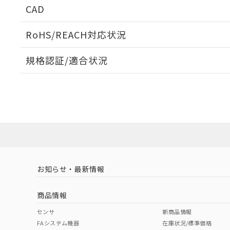
CAD
ログイン/会員登録いただくと、CADデータをダウンロ
RoHS/REACH対応状況
規格認証/適合状況
EU RoHS
注意事項・凡例
A22NK-3BB-01DA-P112についての規格認証/適合
員または販売店にお問い合わせください。
ダウンロードデータをご利用いただく前に、以下を必ずお読
対応状況
対応予定月
※1
※2
ソフトウェアの使用条件
対応済み
お知らせ・最新情報
中国 RoHS
注意事項・凡例
商品情報
中国 RoHS表
※1 ※2
センサ
新商品情報
FAシステム機器
在庫状況/標準価格