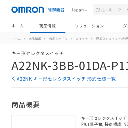
制御機器
Japan
ホーム
商品情報
ソリューション
ダ
ホーム
>
商品情報
>
商品カテゴリ
>
スイッチ
>
押ボタンスイッチ/表
キー形セレクタスイッチ
A22NK-3BB-01DA-P1
A22NK キー形セレクタスイッチ 形式仕様一覧
商品概要
キー形セレクタスイッチ（φ2
Plus端子台, 接点構成: NO