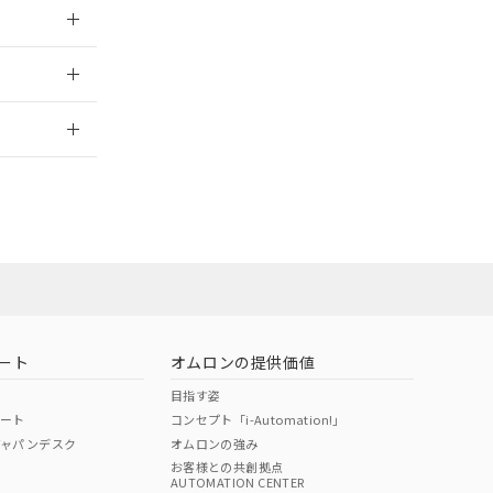
026/05/21
2026/7/29
当オムロン営業
お問い合わせ
ート
オムロンの提供価値
目指す姿
ポート
コンセプト「i-Automation!」
ジャパンデスク
オムロンの強み
お客様との共創拠点
AUTOMATION CENTER