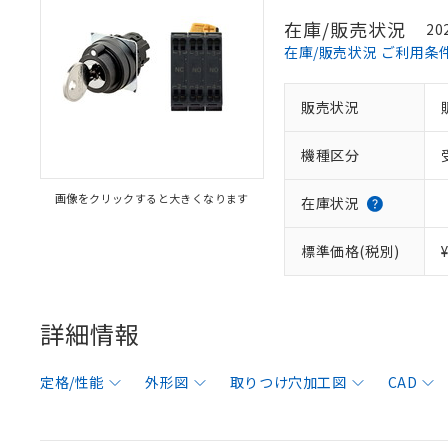
在庫/販売状況
20
在庫/販売状況 ご利用条
販売状況
機種区分
画像をクリックすると大きくなります
在庫状況
標準価格(税別)
詳細情報
定格/性能
外形図
取りつけ穴加工図
CAD