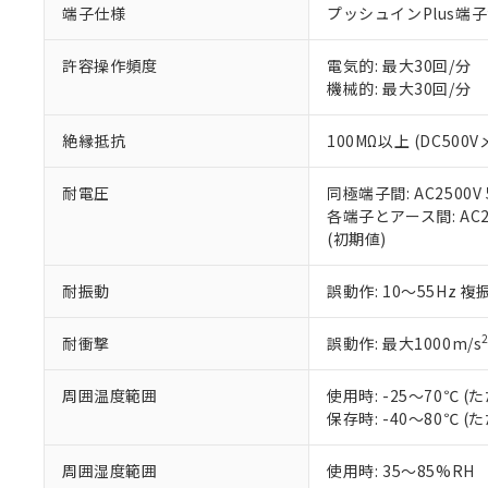
端子仕様
プッシュインPlus端
当社販売員に
※2 対応予定月
△
一定数に
当社は、貴社
オムロン制御
また当社は、
※2 環境保護使
在庫状況およ
部品在庫の切り替
たしません。
許容操作頻度
電気的: 最大30回/分
－
在庫なし
す。
機械的: 最大30回/分
「ｅ」：有害物質
機器販売
マイパーツ機
「10」：通常の
ている必要が
味します。
絶縁抵抗
100MΩ以上 (DC500V
空
受注生産
お客様が当ウ
※3 非含有証明
「－」：未確認で
白
が、当社の製
耐電圧
同極端子間: AC2500V 5
さい。
下記の非含有証明
各端子とアース間: AC250
※当社の共同
(初期値)
いる法人を指
EU RoHS指令（
51物質の非含有証
耐振動
誤動作: 10～55Hz 複
※本証明書は発行
また、RoHS指
混在することから
耐衝撃
誤動作: 最大1000m/s
既に当社にて対応
り割愛しておりま
周囲温度範囲
使用時: -25～70℃
保存時: -40～80℃
周囲湿度範囲
使用時: 35～85%RH