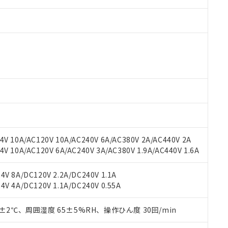
 RoHS指令（10物質）の非含有に対応した製品が提供可能な商品です
oHS指令（10物質）の非含有に対応した製品に切り替える予定のある
 RoHS指令（10物質）の非含有に非対応の商品で、対応品を出す予
 RoHS指令（10物質）の非含有の対応状況を調査中または確認中の
ンス料など無形物で、有害物質有無と関係のない商品です。
○×表
より、非含有部品としていたものが、含有品と判明した場合などやむ
V 10A/AC120V 10A/AC240V 6A/AC380V 2A/AC440V 2A
みいただき、同意のうえご利用ください。
材料含有率が中国RoHSの基準値以下であることを示します。
 10A/AC120V 6A/AC240V 3A/AC380V 1.9A/AC440V 1.6A
材料含有率が中国RoHSの基準値を超えていることを示します。
、当社制御機器事業取扱商品の当社在庫状況および標準価格(税抜)
ら貴社製品のうち、外国為替および外国貿易法に定める商品（以下｢
質）：
す。当社販売部門へお問い合わせください。
 水銀(Hg) 1000ppm以下、 カドミウム(Cd) 100ppm以下、
たは国外への提供する場合は、日本国政府の輸出許可(または役務取
V 8A/DC120V 2.2A/DC240V 1.1A
000ppm以下、ポリ臭化ビフェニル類(PBB) 1000ppm以下、ポリ臭化ジフェニルエーテル類(P
事業取扱商品の中には、本サービスの対象外となる商品もあること
手続きをとります。
V 4A/DC120V 1.1A/DC240V 0.55A
キシル) (DEHP)(別名：DOP) 1000ppm以下、フタル酸ブチルベンジル（BBP） 100
(GB/T26572)：
以下、フタル酸ジイソブチル (DIBP) 1000ppm以下
び標準価格照会結果は、記載している更新日時点での社内データに
物を破棄する場合は、完全に破砕するなど、違法に輸出されないよ
(水銀) : 1000ppm、 Cd(カドミウム) : 100ppm、
業用監視および制御機器に対する適用除外項目は除く。
覧された時点での実際の在庫および標準価格とは異なる場合がある
1000ppm、 PBBs(ポリ臭化ビフェニル類) : 1000ppm、 PBDEs(ポリ臭化ジフェニルエーテル類
物質については閾値を超える意図的な使用がないことを確認しています。
0±2℃、周囲湿度 65±5%RH、操作ひん度 30回/min
上の在庫あり
 1000ppm、 DIBP(フタル酸ジイソブチル) : 1000ppm、 BBP(フタル酸ブチルベンジル) :
品を、核兵器、ミサイル、化学兵器、生物兵器またはその他武器並
チルヘキシル)) : 1000ppm
況および標準価格はお客様のお取引先、またはお客様担当のオムロ
用いたしません。