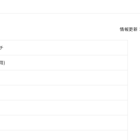
情報更新：2
チ
用)