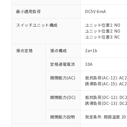
最小適用負荷
DC5V 6mA
スイッチユニット構成
ユニット位置1: NO
※1 対応状況
ユニット位置2: NO
ユニット位置3: NC
対応済み：EU
対応予定：EU R
接点定格
接点構成
2a+1b
対応予定なし：EU
調査・確認中：EU
ご利用条件
定格通電電流
10A
非該当品：ライセ
※1 中国RoHS
仕入先様の事情に
開閉能力(AC)
抵抗負荷(AC-12): AC24
があります。
以下の条件をお読
「○」：最大均質
誘導負荷(AC-15): AC24V
「×」：最大均質
本サービスは
当社は、これ
*EU RoHS指令（10物
「－」：未確認で
鉛(Pb) 1000ppm以下、
くものです。
う）を輸出ま
開閉能力(DC)
抵抗負荷(DC-12): DC24
記
説明
六価クロム(Cr(Ⅵ)) 1
当社制御機器
などの必要な
誘導負荷(DC-13): DC24
フタル酸ビス(2-エチルヘ
号
*中国RoHS10物質の基準値 
ル（DBP） 1000ppm
在庫状況およ
当社は規制貨
Pb(鉛) :1000ppm、 Hg
但し、RoHS指令で産
のであり、閲
ます。
Cr(Ⅵ)(六価クロム) : 
フタル酸エステル類の４
開閉能力説明
測定条件: 周囲温度 2
○
一定数以
DBP(フタル酸ジブチル) :
い。
当社は貴社製
DEHP(フタル酸ビス(2-エ
正式な納期状
置等に一切使