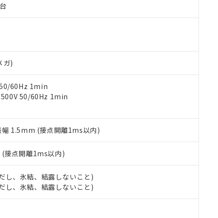
子台
ご相談ください。
は満たないが在庫あり
製品を第三者に販売する場合は、上記1、2および3の内容を当該第
機器販売店や当社販売拠点は「
販売ネットワーク
」をご確認くだ
販売先および販売に係わる関係者が違法に輸出するおそれがある場
用期限
び標準価格結果を当社の事前の承諾なく第三者に漏洩または開示し
え状況などにより、予定月が前後することがあります。
(最新の在庫状況については、お客様のお取引先、またはお客様担当
（10物質）のすべてが基準値以下であることを示します。
店・当社販売員にご確認ください)
能（部品リスト作成サービス）をご利用いただくには、I-Webメン
使用状況下において有害物質が外部に漏えいし、環境に深刻な影響を
あります。
メガ)
機種、また在庫状況の情報を公開していない機種
ェブサイト上で当社にご登録された部品リストについて、当社およ
書ダウンロード
す。当社販売部門へお問い合わせください。
品・サービスに関するお客様との取引・商談に必要な範囲で利用す
合意する
キャンセル
0/60Hz 1min
書をダウンロードすることができます。
0V 50/60Hz 1min
利用者とは、
"個人情報の共同利用に関して"
の「1.共同利用者の
します。
10物質）の非含有証明書
明書（当社基準）
振幅 1.5mm (接点開離1ms以内)
日時点で非含有を証明するもので、過去に遡って非含有を証明するも
令のフタル酸エステル類４物質の対応では、対応完了までの期間は出
備考欄に対応日を記載しておりました。
2
(接点開離1ms以内)
品への在庫切替を完了していることから、特段のことがない限り、20
す。
 (ただし、氷結、結露しないこと)
 (ただし、氷結、結露しないこと)