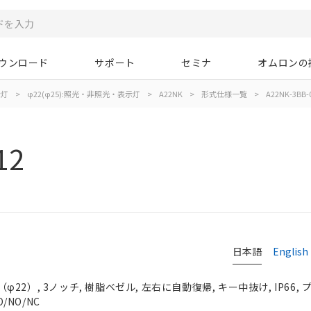
ウンロード
サポート
セミナ
オムロンの
示灯
>
φ22(φ25):照光・非照光・表示灯
>
A22NK
>
形式仕様一覧
>
A22NK-3BB-
12
日本語
English
2）, 3ノッチ, 樹脂ベゼル, 左右に自動復帰, キー中抜け, IP66,
/NO/NC