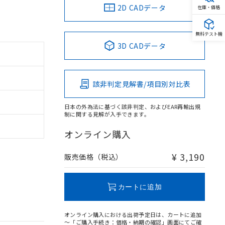
2D CADデータ
在庫・価格
無料テスト機
3D CADデータ
該非判定見解書/項目別対比表
日本の外為法に基づく該非判定、およびEAR再輸出規
制に関する見解が入手できます。
オンライン購入
¥ 3,190
販売価格（税込）
カートに追加
オンライン購入における出荷予定日は、カートに追加
～「ご購入手続き：価格・納期の確認」画面にてご確