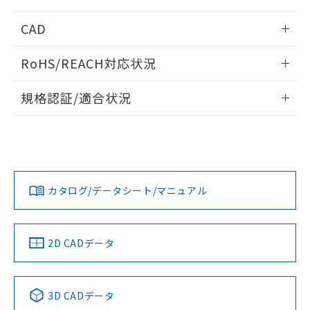
指します。
ものではありません。
情報更新：2026/05/21
CAD
また、RoHS指令のフタル酸エステル類４
物質の対応では、対応完了までの期間は出
ログイン/会員登録いただくと、CADデータをダウンロー
荷製品に未対応品が混在することから備考
RoHS/REACH対応状況
ドすることができます。
欄に対応日を記載しておりました。
既に当社にて対応品への在庫切替を完了
情報更新：2026/7/29
規格認証/適合状況
していることから、特段のことがない限
り、2022年1月12日より割愛しておりま
ログイン/会員登録
EU RoHS
注意事項・凡例
A22NK-3BB-01DA-P021についての規格認証/適合状況につ
す。
いては、「カスタマーサポートセンタ お客様相談室」または
貴社担当オムロン営業員または販売店にお問い合わせくださ
対応状況
対応予定月
※1
※2
い。
ダウンロードデータをご利用いただく前に、以下を必ずお読
みください。
カタログ/データシート/マニュアル
対応済み
ソフトウェアの使用条件
お問い合わせ
中国 RoHS
注意事項・凡例
2D CADデータ
中国 RoHS表
※1 ※2
3D CADデータ