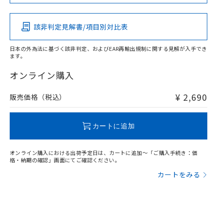
Pb
Hg
Cd
Cr(VI)
該非判定見解書/項目別対比表
X
O
O
O
日本の外為法に基づく該非判定、およびEAR再輸出規制に関する見解が入手でき
ます。
"対応済み"や非含有の記載がされた商品であっても、流通
在庫等で未対応品が混在する可能性があります。
オンライン購入
非含有品が必要な際は、弊社営業部門もしくは販売店へお
問い合わせください。
¥ 2,690
販売価格（税込）
この製品のRoHS/REACH対応状況ページへ
カートに追加
オンライン購入における出荷予定日は、カートに追加～「ご購入手続き：価
格・納期の確認」画面にてご確認ください。
カートをみる