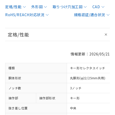
定格/性能
外形図
取りつけ穴加工図
CAD
RoHS/REACH対応状況
規格認証/適合状況
定格/性能
情報更新：2026/05/21
種類
キー形セレクタスイッチ
胴体形状
丸胴形(φ22/25mm共用)
ノッチ数
3ノッチ
操作部
操作部形状
キー形
抜き差し位置
中央