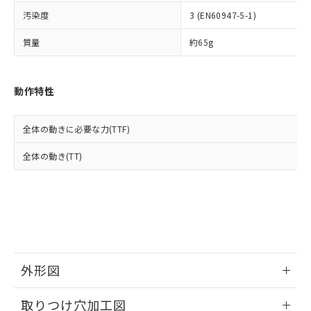
イソブチル) : 1000ppm、 BBP(フタル酸ブチルベンジ
△
一定数には満たないが在庫あり
いよう必要な手段を講じます。
ムロン制御機器販売店・当社販売員に
(DIBP) 1000ppm以下
ル) : 1000ppm、
汚染度
3 (EN60947-5-1)
当社は貴社製品を、核兵器、ミサイ
但し、RoHS指令で産業用監視および制御機器に対する
DEHP(フタル酸ビス(2-エチルヘキシル)) : 1000ppm
ご相談ください。
適用除外項目は除く。
ル、化学兵器、生物兵器またはその他
－
在庫なし(最新の在庫状況につ
オムロン制御機器販売店や当社販売拠
フタル酸エステル類の４物質については閾値を超える意
質量
約65g
武器並びにこれらの製造装置等に一切
いては、お客様のお取引先、ま
図的な使用がないことを確認しています。
点は「
販売ネットワーク
」をご確認
※2 環境保護使用期限
使用いたしません。
たはお客様担当のオムロン制御
ください。
当社は、貴社製品を第三者に販売する
機器販売店・当社販売員にご確
在庫状況および標準価格結果を当社の
※2 対応予定月
動作特性
「ｅ」：有害物質（10物質）のすべてが基
場合は、上記1、2および3の内容を当
認ください)
事前の承諾なく第三者に漏洩または開
準値以下であることを示します。
該第三者に通知します。また当社は、
示しないようお願いします。
部品在庫の切り替え状況などにより、予定
「10」：通常の使用状況下において有害物
販売先および販売に係わる関係者が違
マイパーツ機能（部品リスト作成サー
空
受注生産機種、また在庫状況の
全体の動きに必要な力(TTF)
月が前後することがあります。
質が外部に漏えいし、環境に深刻な影響を
法に輸出するおそれがある場合は、取
ビス）をご利用いただくには、I-Web
白
情報を公開していない機種
及ぼさない年数を意味します。
り引きをいたしません。
メンバーズにご登録されている必要が
全体の動き(TT)
「－」：未確認です。当社販売部門へお問
あります。
い合わせください。
お客様が当ウェブサイト上で当社にご
※3 非含有証明書ダウンロード
登録された部品リストについて、当社
および当社の共同利用者が、当社の製
下記の非含有証明書をダウンロードするこ
品・サービスに関するお客様との取
とができます。
合意する
キャンセル
引・商談に必要な範囲で利用すること
をご了承ください。
EU RoHS指令（10物質）の非含有証明書
外形図
※当社の共同利用者とは、
"個人情報
51物質の非含有証明書（当社基準）
の共同利用に関して"
の「1.共同利
情報更新：2026/05/21
※本証明書は発行日時点で非含有を証明す
用者の範囲」に記載されている法人を
取りつけ穴加工図
るもので、過去に遡って非含有を証明する