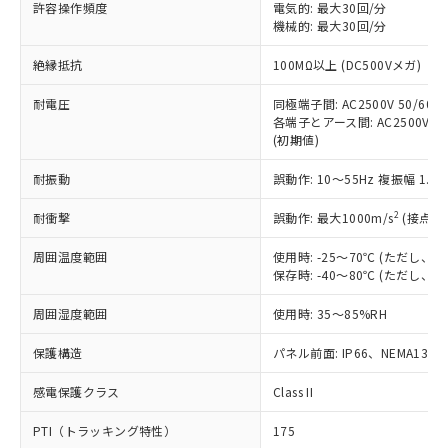
許容操作頻度
電気的: 最大30回/分
対応予定：EU RoHS指令（10物質）の非含
ご利用条件
機械的: 最大30回/分
有に対応した製品に切り替える予定のある
商品です。
絶縁抵抗
100MΩ以上 (DC500Vメガ)
対応予定なし：EU RoHS指令（10物質）の
以下の条件をお読みいただき、同意のうえ
非含有に非対応の商品で、対応品を出す予
耐電圧
同極端子間: AC2500V 50/60Hz
ご利用ください。
定はありません。
各端子とアース間: AC2500V 50/
調査・確認中：EU RoHS指令（10物質）の
(初期値)
本サービスは、当社制御機器事業取扱
※1 中国RoHS○×表
非含有の対応状況を調査中または確認中の
商品の当社在庫状況および標準価格
商品です。
耐振動
誤動作: 10～55Hz 複振幅 1.
(税抜)を提供させていただくもので
「○」：最大均質材料含有率が中国RoHSの
非該当品：ライセンス料など無形物で、有
す。
基準値以下であることを示します。
2
耐衝撃
誤動作: 最大1000m/s
(接点開
害物質有無と関係のない商品です。
当社制御機器事業取扱商品の中には、
「×」：最大均質材料含有率が中国RoHSの
仕入先様の事情により、非含有部品として
本サービスの対象外となる商品もある
周囲温度範囲
使用時: -25～70℃ (ただし
基準値を超えていることを示します。
いたものが、含有品と判明した場合などや
当社は、これら貴社製品のうち、外国
ことをご了承ください。
保存時: -40～80℃ (ただし
「－」：未確認です。当社販売部門へお問
むを得ず変更することがあります。
為替および外国貿易法に定める商品
在庫状況および標準価格照会結果は、
い合わせください。
（以下｢規制貨物等」という）を輸出
周囲湿度範囲
記載している更新日時点での社内デー
使用時: 35～85%RH
*EU RoHS指令（10物質）：
または国外への提供する場合は、日本
記
タに基づき作成されるものであり、閲
説明
鉛(Pb) 1000ppm以下、 水銀(Hg) 1000ppm以下、 カド
*中国RoHS10物質の基準値 (GB/T26572)：
国政府の輸出許可(または役務取引許
保護構造
パネル前面: IP66、NEMA13
号
覧された時点での実際の在庫および標
ミウム(Cd) 100ppm以下、
Pb(鉛) :1000ppm、 Hg(水銀) : 1000ppm、 Cd(カドミウ
可)を取得するなどの必要な手続きを
六価クロム(Cr(Ⅵ)) 1000ppm以下、ポリ臭化ビフェニル
ム) : 100ppm、
準価格とは異なる場合があることをご
類(PBB) 1000ppm以下、ポリ臭化ジフェニルエーテル類
Cr(Ⅵ)(六価クロム) : 1000ppm、 PBBs(ポリ臭化ビフェ
感電保護クラス
とります。
Class II
了承ください。
(PBDE) 1000ppm以下、フタル酸ビス(2-エチルヘキシ
○
一定数以上の在庫あり
ニル類) : 1000ppm、 PBDEs(ポリ臭化ジフェニルエーテ
当社は規制貨物を破棄する場合は、完
ル) (DEHP)(別名：DOP) 1000ppm以下、フタル酸ブチ
正式な納期状況および標準価格はお客
ル類) : 1000ppm、
PTI（トラッキング特性）
175
ルベンジル（BBP） 1000ppm以下、フタル酸ジブチル
全に破砕するなど、違法に輸出されな
DBP(フタル酸ジブチル) : 1000ppm、 DIBP(フタル酸ジ
様のお取引先、またはお客様担当のオ
（DBP） 1000ppm以下、フタル酸ジイソブチル