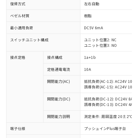
復帰方式
左右自動
ベゼル材質
樹脂
最小適用負荷
DC5V 6mA
スイッチユニット構成
ユニット位置2: NC
ユニット位置3: NO
接点定格
接点構成
1a+1b
定格通電電流
10A
開閉能力(AC)
抵抗負荷(AC-12): AC24V 10A/A
誘導負荷(AC-15): AC24V 10A/AC
開閉能力(DC)
抵抗負荷(DC-12): DC24V 8A/DC
誘導負荷(DC-13): DC24V 4A/DC
※1 対応状況
開閉能力説明
測定条件: 周囲温度 20±2℃、
対応済み：EU RoHS指令（10物質）の
非含有に対応した製品が提供可能な商品で
端子仕様
プッシュインPlus端子台
す。