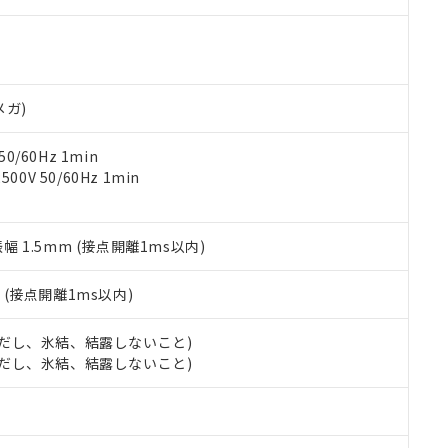
000ppm以下、ポリ臭化ビフェニル類(PBB) 1000ppm以下、ポリ臭化ジフェニルエーテル類(P
事業取扱商品の中には、本サービスの対象外となる商品もあること
手続きをとります。
キシル) (DEHP)(別名：DOP) 1000ppm以下、フタル酸ブチルベンジル（BBP） 100
(GB/T26572)：
以下、フタル酸ジイソブチル (DIBP) 1000ppm以下
び標準価格照会結果は、記載している更新日時点での社内データに
物を破棄する場合は、完全に破砕するなど、違法に輸出されないよ
(水銀) : 1000ppm、 Cd(カドミウム) : 100ppm、
業用監視および制御機器に対する適用除外項目は除く。
覧された時点での実際の在庫および標準価格とは異なる場合がある
1000ppm、 PBBs(ポリ臭化ビフェニル類) : 1000ppm、 PBDEs(ポリ臭化ジフェニルエーテル類
物質については閾値を超える意図的な使用がないことを確認しています。
上の在庫あり
 1000ppm、 DIBP(フタル酸ジイソブチル) : 1000ppm、 BBP(フタル酸ブチルベンジル) :
品を、核兵器、ミサイル、化学兵器、生物兵器またはその他武器並
チルヘキシル)) : 1000ppm
況および標準価格はお客様のお取引先、またはお客様担当のオムロ
用いたしません。
メガ)
ご相談ください。
は満たないが在庫あり
製品を第三者に販売する場合は、上記1、2および3の内容を当該第
機器販売店や当社販売拠点は「
販売ネットワーク
」をご確認くだ
販売先および販売に係わる関係者が違法に輸出するおそれがある場
用期限
0/60Hz 1min
び標準価格結果を当社の事前の承諾なく第三者に漏洩または開示し
え状況などにより、予定月が前後することがあります。
(最新の在庫状況については、お客様のお取引先、またはお客様担当
0V 50/60Hz 1min
（10物質）のすべてが基準値以下であることを示します。
店・当社販売員にご確認ください)
能（部品リスト作成サービス）をご利用いただくには、I-Webメン
使用状況下において有害物質が外部に漏えいし、環境に深刻な影響を
あります。
機種、また在庫状況の情報を公開していない機種
振幅 1.5mm (接点開離1ms以内)
ェブサイト上で当社にご登録された部品リストについて、当社およ
書ダウンロード
す。当社販売部門へお問い合わせください。
品・サービスに関するお客様との取引・商談に必要な範囲で利用す
合意する
キャンセル
書をダウンロードすることができます。
2
(接点開離1ms以内)
利用者とは、
"個人情報の共同利用に関して"
の「1.共同利用者の
します。
10物質）の非含有証明書
 (ただし、氷結、結露しないこと)
明書（当社基準）
 (ただし、氷結、結露しないこと)
日時点で非含有を証明するもので、過去に遡って非含有を証明するも
令のフタル酸エステル類４物質の対応では、対応完了までの期間は出
備考欄に対応日を記載しておりました。
品への在庫切替を完了していることから、特段のことがない限り、20