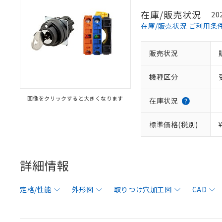
在庫/販売状況
20
在庫/販売状況 ご利用条
販売状況
機種区分
画像をクリックすると大きくなります
在庫状況
標準価格(税別)
詳細情報
定格/性能
外形図
取りつけ穴加工図
CAD