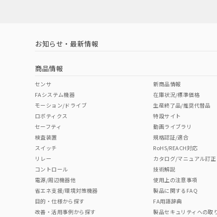
対応済み
LR型式承認
DNV型式承認
BV型式承認
KR
（イギリス
（ノルウェー
（フランス
（
お知らせ・最新情報
中国 RoHS
注意事項・凡例
船舶規格）
船舶規格）
船舶規格）
船
商品情報
No
No
No
No
中国 RoHS表
※1 ※2
センサ
新商品情報
FAシステム機器
在庫状況/標準価格
Pb
Hg
Cd
Cr(V
モーション/ドライブ
生産終了品/推奨代替品
ロボティクス
特設サイト
セーフティ
動画ライブラリ
検査装置
規格認証/適合
X
O
O
O
スイッチ
RoHS/REACH対応
リレー
カタログ/マニュアル訂正
コントロール
技術解説
"対応済み"や非含有の記載がされた商品であっても、流通
電源/周辺機器他
使用上の注意事項
非含有品が必要な際は、弊社営業部門もしくは販売店へお
省エネ支援/環境対策機器
製品に関するFAQ
目的・仕様から探す
FA用語辞典
改善・活用事例から探す
製品セキュリティへの取