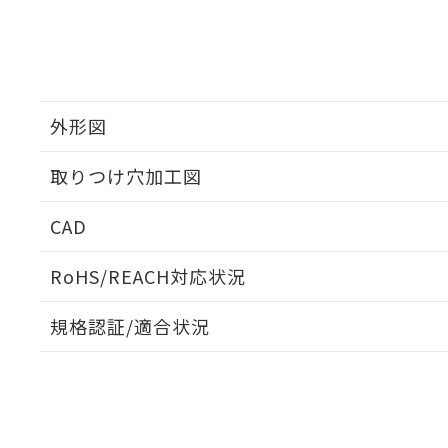
外形図
取りつけ穴加工図
CAD
ログイン/会員登録いただくと、CADデータをダウンロ
RoHS/REACH対応状況
規格認証/適合状況
EU RoHS
注意事項・凡例
UL認証
CSA認証
CEマーキング
ダウンロードデータをご利用いただく前に、以下を必ずお読
Yes
Yes
Yes
対応状況
対応予定月
※1
※2
ソフトウェアの使用条件