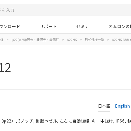
ウンロード
サポート
セミナ
オムロンの
示灯
>
φ22(φ25):照光・非照光・表示灯
>
A22NK
>
形式仕様一覧
>
A22NK-3BB-
12
日本語
English
2）, 3ノッチ, 樹脂ベゼル, 左右に自動復帰, キー中抜け, IP66, 