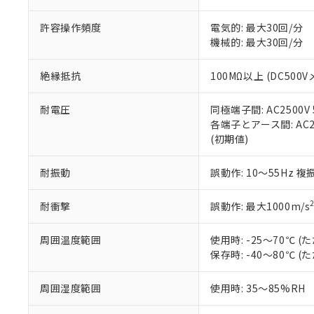
記
説明
六価クロム(Cr(Ⅵ)) 1
当社制御機器
などの必要な
フタル酸ビス(2-エチルヘ
号
*中国RoHS10物質の基準値 
ル（DBP） 1000ppm
在庫状況およ
当社は規制貨
許容操作頻度
電気的: 最大30回/分
Pb(鉛) :1000ppm、 Hg
但し、RoHS指令で産
のであり、閲
ます。
機械的: 最大30回/分
Cr(Ⅵ)(六価クロム) : 
フタル酸エステル類の４
○
一定数以
DBP(フタル酸ジブチル) :
い。
当社は貴社製
DEHP(フタル酸ビス(2-エ
正式な納期状
置等に一切使
絶縁抵抗
100MΩ以上 (DC500V
当社販売員に
※2 対応予定月
△
一定数に
当社は、貴社
オムロン制御
また当社は、
※2 環境保護使
耐電圧
同極端子間: AC2500V 5
在庫状況およ
部品在庫の切り替
たしません。
－
在庫なし
各端子とアース間: AC250
す。
「ｅ」：有害物質
機器販売
(初期値)
マイパーツ機
「10」：通常の
ている必要が
味します。
空
受注生産
耐振動
誤動作: 10～55Hz 複
お客様が当ウ
※3 非含有証明
「－」：未確認で
白
が、当社の製
さい。
下記の非含有証明
耐衝撃
誤動作: 最大1000m/s
※当社の共同
いる法人を指
EU RoHS指令（
周囲温度範囲
使用時: -25～70℃
51物質の非含有証
保存時: -40～80℃
※本証明書は発行
また、RoHS指
周囲湿度範囲
使用時: 35～85%RH
混在することから
既に当社にて対応