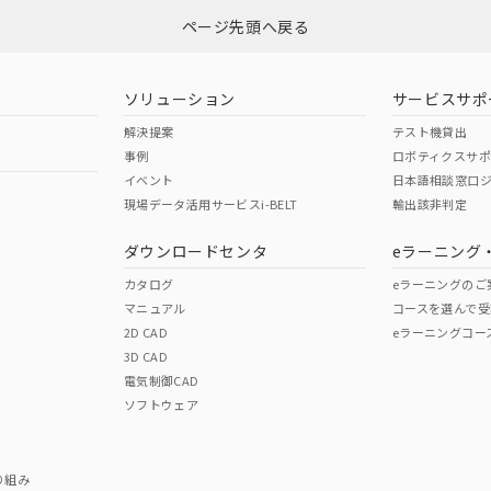
ページ先頭へ戻る
ダウンロードはこちら
型式承認
NK型式承認
ABS型式承認
韓国
（日本
（アメリカ
ソリューション
サービスサポ
舶規格）
船舶規格）
船舶規格）
解決提案
テスト機貸出
事例
ロボティクスサ
No
No
イベント
日本語相談窓口
現場データ活用サービスi-BELT
輸出該非判定
I)
PBBs
PBDEs
DBP
ダウンロードセンタ
eラーニング
この製品の規格認証/適合
その他の認証はこちらのページからご
カタログ
eラーニングのご
マニュアル
コースを選んで受
O
O
O
2D CAD
eラーニングコー
3D CAD
電気制御CAD
在庫等で未対応品が混在する可能性があります。
ソフトウェア
問い合わせください。
この製品のRoHS/REACH対応
り組み