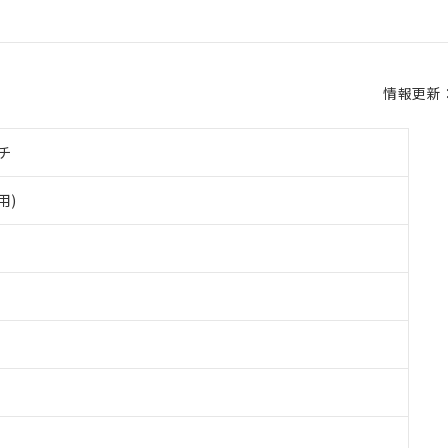
情報更新：2
チ
用)