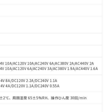
V 10A/AC120V 10A/AC240V 6A/AC380V 2A/AC440V 2A
 RoHS指令（10物質）の非含有に対応した製品が提供可能な商品です
 10A/AC120V 6A/AC240V 3A/AC380V 1.9A/AC440V 1.6A
oHS指令（10物質）の非含有に対応した製品に切り替える予定のある
 RoHS指令（10物質）の非含有に非対応の商品で、対応品を出す予
 RoHS指令（10物質）の非含有の対応状況を調査中または確認中の
V 8A/DC120V 2.2A/DC240V 1.1A
ンス料など無形物で、有害物質有無と関係のない商品です。
V 4A/DC120V 1.1A/DC240V 0.55A
○×表
より、非含有部品としていたものが、含有品と判明した場合などやむ
みいただき、同意のうえご利用ください。
0±2℃、周囲湿度 65±5%RH、操作ひん度 30回/min
材料含有率が中国RoHSの基準値以下であることを示します。
材料含有率が中国RoHSの基準値を超えていることを示します。
、当社制御機器事業取扱商品の当社在庫状況および標準価格(税抜)
ら貴社製品のうち、外国為替および外国貿易法に定める商品（以下｢
質）：
す。当社販売部門へお問い合わせください。
 水銀(Hg) 1000ppm以下、 カドミウム(Cd) 100ppm以下、
たは国外への提供する場合は、日本国政府の輸出許可(または役務取