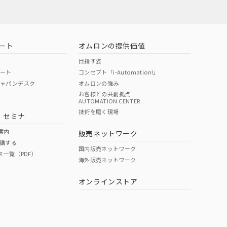
ート
オムロンの提供価値
目指す姿
ポート
コンセプト「i-Automation!」
ジャパンデスク
オムロンの強み
お客様との共創拠点
AUTOMATION CENTER
DIBP
BBP
DEHP
環境保護
技術を磨く現場
・セミナ
状況ページへ
使用期限
検索ください
案内
販売ネットワーク
講する
O
O
O
10
国内販売ネットワーク
ス一覧（PDF）
海外販売ネットワーク
オンラインストア
状況ページへ