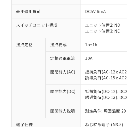
最小適用負荷
DC5V 6mA
スイッチユニット構成
ユニット位置2: NO
ユニット位置3: NC
接点定格
接点構成
1a+1b
定格通電電流
10A
※1 対応状況
開閉能力(AC)
抵抗負荷(AC-12): AC24
対応済み：EU
誘導負荷(AC-15): AC24V
対応予定：EU R
対応予定なし：EU
調査・確認中：EU
ご利用条件
開閉能力(DC)
抵抗負荷(DC-12): DC24
非該当品：ライセ
誘導負荷(DC-13): DC24
※1 中国RoHS
仕入先様の事情に
があります。
以下の条件をお読
開閉能力説明
測定条件: 周囲温度 2
「○」：最大均質
「×」：最大均質
本サービスは
当社は、これ
*EU RoHS指令（10物
「－」：未確認で
鉛(Pb) 1000ppm以下、
端子仕様
ねじ締め端子 (M3.5)
くものです。
う）を輸出ま