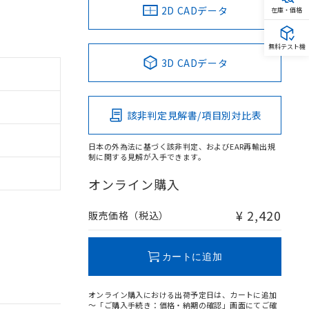
2D CADデータ
在庫・価格
無料テスト機
3D CADデータ
該非判定見解書/項目別対比表
日本の外為法に基づく該非判定、およびEAR再輸出規
制に関する見解が入手できます。
オンライン購入
¥ 2,420
販売価格（税込）
カートに追加
オンライン購入における出荷予定日は、カートに追加
～「ご購入手続き：価格・納期の確認」画面にてご確