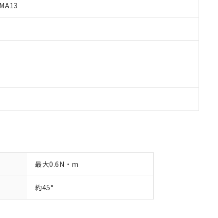
す。
MA13
最大0.6N・m
約45°