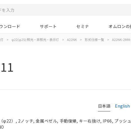
ウンロード
サポート
セミナ
オムロンの
示灯
>
φ22(φ25):照光・非照光・表示灯
>
A22NK
>
形式仕様一覧
>
A22NK-2MM-
11
日本語
English
2）, 2ノッチ, 金属ベゼル, 手動復帰, キー右抜け, IP66, プッシュ
NO