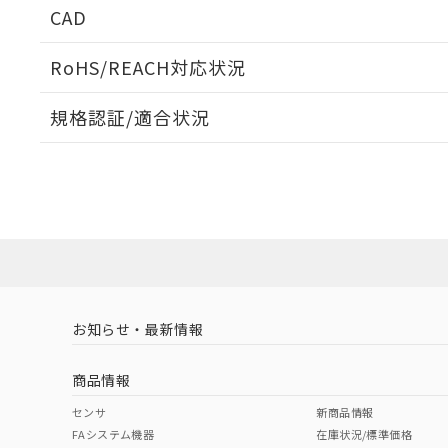
CAD
ログイン/会員登録いただくと、CADデータをダウンロ
RoHS/REACH対応状況
規格認証/適合状況
EU RoHS
注意事項・凡例
A22NK-2MM-01CA-P111についての規格認証/適合
員または販売店にお問い合わせください。
ダウンロードデータをご利用いただく前に、以下を必ずお読
対応状況
対応予定月
※1
※2
ソフトウェアの使用条件
対応済み
お知らせ・最新情報
中国 RoHS
注意事項・凡例
商品情報
中国 RoHS表
※1 ※2
センサ
新商品情報
FAシステム機器
在庫状況/標準価格