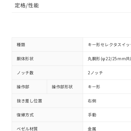
定格/性能
種類
キー形セレクタスイッ
胴体形状
丸胴形(φ22/25mm共
ノッチ数
2ノッチ
操作部
操作部形状
キー形
抜き差し位置
右側
復帰方式
手動
ベゼル材質
金属