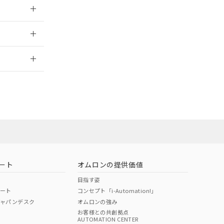
026/05/21
2026/7/29
当オムロン営業
お問い合わせ
ート
オムロンの提供価値
目指す姿
ポート
コンセプト「i-Automation!」
ジャパンデスク
オムロンの強み
お客様との共創拠点
AUTOMATION CENTER