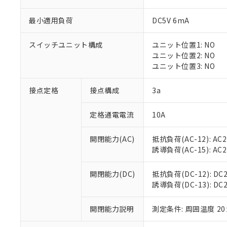
最小適用負荷
DC5V 6mA
スイッチユニット構成
ユニット位置1: NO
※1 対応状況
ユニット位置2: NO
ユニット位置3: NO
対応済み：EU
対応予定：EU R
接点定格
接点構成
3a
対応予定なし：EU
調査・確認中：EU
ご利用条件
定格通電電流
10A
非該当品：ライセ
※1 中国RoHS
仕入先様の事情に
開閉能力(AC)
抵抗負荷(AC-12): AC24
があります。
以下の条件をお読
「○」：最大均質
誘導負荷(AC-15): AC24V
「×」：最大均質
本サービスは
当社は、これ
*EU RoHS指令（10物
「－」：未確認で
鉛(Pb) 1000ppm以下、
くものです。
う）を輸出ま
開閉能力(DC)
抵抗負荷(DC-12): DC24
記
説明
六価クロム(Cr(Ⅵ)) 1
当社制御機器
などの必要な
誘導負荷(DC-13): DC24
フタル酸ビス(2-エチルヘ
号
*中国RoHS10物質の基準値 
ル（DBP） 1000ppm
在庫状況およ
当社は規制貨
Pb(鉛) :1000ppm、 Hg
但し、RoHS指令で産
のであり、閲
ます。
Cr(Ⅵ)(六価クロム) : 
フタル酸エステル類の４
開閉能力説明
測定条件: 周囲温度 2
○
一定数以
DBP(フタル酸ジブチル) :
い。
当社は貴社製
DEHP(フタル酸ビス(2-エ
正式な納期状
置等に一切使