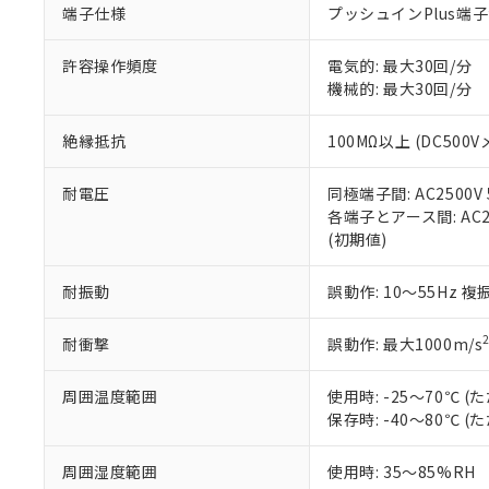
端子仕様
プッシュインPlus端
当社販売員に
※2 対応予定月
△
一定数に
当社は、貴社
オムロン制御
また当社は、
※2 環境保護使
在庫状況およ
部品在庫の切り替
たしません。
許容操作頻度
電気的: 最大30回/分
－
在庫なし
す。
機械的: 最大30回/分
「ｅ」：有害物質
機器販売
マイパーツ機
「10」：通常の
ている必要が
味します。
絶縁抵抗
100MΩ以上 (DC500V
空
受注生産
お客様が当ウ
※3 非含有証明
「－」：未確認で
白
が、当社の製
耐電圧
同極端子間: AC2500V 5
さい。
下記の非含有証明
各端子とアース間: AC250
※当社の共同
(初期値)
いる法人を指
EU RoHS指令（
51物質の非含有証
耐振動
誤動作: 10～55Hz 複
※本証明書は発行
また、RoHS指
混在することから
耐衝撃
誤動作: 最大1000m/s
既に当社にて対応
り割愛しておりま
周囲温度範囲
使用時: -25～70℃
保存時: -40～80℃
周囲湿度範囲
使用時: 35～85%RH