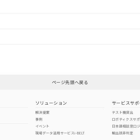
情報更新：2
ードすることができます。
情報更新：
ログイン/会員登録
状況については、「カスタマーサポートセンタ お客様相談室」または貴社担
みください。
非含有証明書
※3
ページ先頭へ戻る
ダウンロードはこちら
ソリューション
サービスサポ
解決提案
テスト機貸出
事例
ロボティクスサ
イベント
日本語相談窓口
現場データ活用サービスi-BELT
輸出該非判定