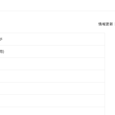
情報更新：2
チ
用)