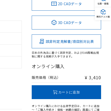
2D CADデータ
在庫・価格
無料テスト機
3D CADデータ
該非判定見解書/項目別対比表
日本の外為法に基づく該非判定、およびEAR再輸出規
制に関する見解が入手できます。
オンライン購入
¥ 3,410
販売価格（税込）
カートに追加
オンライン購入における出荷予定日は、カートに追加
～「ご購入手続き：価格・納期の確認」画面にてご確