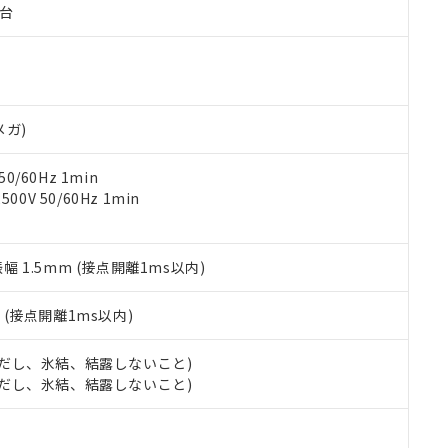
子台
ご相談ください。
は満たないが在庫あり
製品を第三者に販売する場合は、上記1、2および3の内容を当該第
機器販売店や当社販売拠点は「
販売ネットワーク
」をご確認くだ
販売先および販売に係わる関係者が違法に輸出するおそれがある場
用期限
び標準価格結果を当社の事前の承諾なく第三者に漏洩または開示し
え状況などにより、予定月が前後することがあります。
(最新の在庫状況については、お客様のお取引先、またはお客様担当
（10物質）のすべてが基準値以下であることを示します。
店・当社販売員にご確認ください)
能（部品リスト作成サービス）をご利用いただくには、I-Webメン
使用状況下において有害物質が外部に漏えいし、環境に深刻な影響を
あります。
メガ)
機種、また在庫状況の情報を公開していない機種
ェブサイト上で当社にご登録された部品リストについて、当社およ
書ダウンロード
す。当社販売部門へお問い合わせください。
品・サービスに関するお客様との取引・商談に必要な範囲で利用す
合意する
キャンセル
0/60Hz 1min
書をダウンロードすることができます。
0V 50/60Hz 1min
利用者とは、
"個人情報の共同利用に関して"
の「1.共同利用者の
します。
10物質）の非含有証明書
明書（当社基準）
振幅 1.5mm (接点開離1ms以内)
日時点で非含有を証明するもので、過去に遡って非含有を証明するも
令のフタル酸エステル類４物質の対応では、対応完了までの期間は出
備考欄に対応日を記載しておりました。
2
(接点開離1ms以内)
品への在庫切替を完了していることから、特段のことがない限り、20
す。
 (ただし、氷結、結露しないこと)
 (ただし、氷結、結露しないこと)