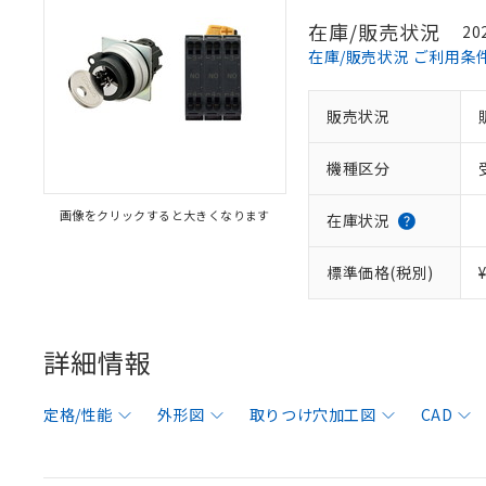
在庫/販売状況
20
在庫/販売状況 ご利用条
販売状況
機種区分
画像をクリックすると大きくなります
在庫状況
標準価格(税別)
詳細情報
定格/性能
外形図
取りつけ穴加工図
CAD