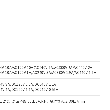
 RoHS指令（10物質）の非含有に対応した製品が提供可能な商品です
oHS指令（10物質）の非含有に対応した製品に切り替える予定のある
 RoHS指令（10物質）の非含有に非対応の商品で、対応品を出す予
 RoHS指令（10物質）の非含有の対応状況を調査中または確認中の
ンス料など無形物で、有害物質有無と関係のない商品です。
○×表
より、非含有部品としていたものが、含有品と判明した場合などやむ
V 10A/AC120V 10A/AC240V 6A/AC380V 2A/AC440V 2A
みいただき、同意のうえご利用ください。
材料含有率が中国RoHSの基準値以下であることを示します。
 10A/AC120V 6A/AC240V 3A/AC380V 1.9A/AC440V 1.6A
材料含有率が中国RoHSの基準値を超えていることを示します。
、当社制御機器事業取扱商品の当社在庫状況および標準価格(税抜)
ら貴社製品のうち、外国為替および外国貿易法に定める商品（以下｢
質）：
す。当社販売部門へお問い合わせください。
 水銀(Hg) 1000ppm以下、 カドミウム(Cd) 100ppm以下、
たは国外への提供する場合は、日本国政府の輸出許可(または役務取
V 8A/DC120V 2.2A/DC240V 1.1A
000ppm以下、ポリ臭化ビフェニル類(PBB) 1000ppm以下、ポリ臭化ジフェニルエーテル類(P
事業取扱商品の中には、本サービスの対象外となる商品もあること
手続きをとります。
V 4A/DC120V 1.1A/DC240V 0.55A
キシル) (DEHP)(別名：DOP) 1000ppm以下、フタル酸ブチルベンジル（BBP） 100
(GB/T26572)：
以下、フタル酸ジイソブチル (DIBP) 1000ppm以下
び標準価格照会結果は、記載している更新日時点での社内データに
物を破棄する場合は、完全に破砕するなど、違法に輸出されないよ
(水銀) : 1000ppm、 Cd(カドミウム) : 100ppm、
業用監視および制御機器に対する適用除外項目は除く。
覧された時点での実際の在庫および標準価格とは異なる場合がある
1000ppm、 PBBs(ポリ臭化ビフェニル類) : 1000ppm、 PBDEs(ポリ臭化ジフェニルエーテル類
物質については閾値を超える意図的な使用がないことを確認しています。
0±2℃、周囲湿度 65±5%RH、操作ひん度 30回/min
上の在庫あり
 1000ppm、 DIBP(フタル酸ジイソブチル) : 1000ppm、 BBP(フタル酸ブチルベンジル) :
品を、核兵器、ミサイル、化学兵器、生物兵器またはその他武器並
チルヘキシル)) : 1000ppm
況および標準価格はお客様のお取引先、またはお客様担当のオムロ
用いたしません。