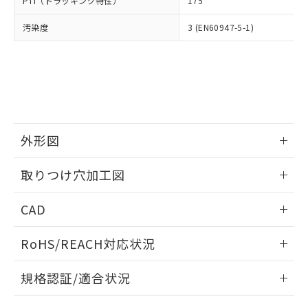
PTI（トラッキング特性）
175
たはお客様担当のオムロン制御
ください。
当社は、貴社製品を第三者に販売する
機器販売店・当社販売員にご確
在庫状況および標準価格結果を当社の
※2 対応予定月
「ｅ」：有害物質（10物質）のすべてが基
汚染度
3 (EN60947-5-1)
場合は、上記1、2および3の内容を当
認ください)
事前の承諾なく第三者に漏洩または開
準値以下であることを示します。
該第三者に通知します。また当社は、
示しないようお願いします。
部品在庫の切り替え状況などにより、予定
「10」：通常の使用状況下において有害物
販売先および販売に係わる関係者が違
マイパーツ機能（部品リスト作成サー
空
受注生産機種、また在庫状況の
月が前後することがあります。
質が外部に漏えいし、環境に深刻な影響を
法に輸出するおそれがある場合は、取
ビス）をご利用いただくには、I-Web
白
情報を公開していない機種
及ぼさない年数を意味します。
り引きをいたしません。
メンバーズにご登録されている必要が
「－」：未確認です。当社販売部門へお問
あります。
い合わせください。
お客様が当ウェブサイト上で当社にご
※3 非含有証明書ダウンロード
登録された部品リストについて、当社
外形図
および当社の共同利用者が、当社の製
下記の非含有証明書をダウンロードするこ
品・サービスに関するお客様との取
情報更新：2026/05/21
とができます。
取りつけ穴加工図
合意する
キャンセル
引・商談に必要な範囲で利用すること
をご了承ください。
情報更新：2026/05/21
EU RoHS指令（10物質）の非含有証明書
※当社の共同利用者とは、
"個人情報
CAD
51物質の非含有証明書（当社基準）
の共同利用に関して"
の「1.共同利
※本証明書は発行日時点で非含有を証明す
ログイン/会員登録いただくと、CADデータをダウンロー
用者の範囲」に記載されている法人を
RoHS/REACH対応状況
るもので、過去に遡って非含有を証明する
ドすることができます。
指します。
ものではありません。
情報更新：2026/7/29
また、RoHS指令のフタル酸エステル類４
規格認証/適合状況
物質の対応では、対応完了までの期間は出
ログイン/会員登録
EU RoHS
注意事項・凡例
荷製品に未対応品が混在することから備考