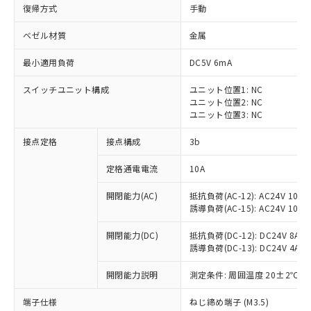
復帰方式
手動
ベゼル材質
金属
最小適用負荷
DC5V 6mA
スイッチユニット構成
ユニット位置1: NC
ユニット位置2: NC
ユニット位置3: NC
接点定格
接点構成
3b
定格通電電流
10A
※1 対応状況
開閉能力(AC)
抵抗負荷(AC-12): AC24V 10A/A
誘導負荷(AC-15): AC24V 10A/AC
対応済み：EU RoHS指令（10物質）の
非含有に対応した製品が提供可能な商品で
開閉能力(DC)
抵抗負荷(DC-12): DC24V 8A/DC
す。
誘導負荷(DC-13): DC24V 4A/DC
対応予定：EU RoHS指令（10物質）の非含
ご利用条件
有に対応した製品に切り替える予定のある
開閉能力説明
測定条件: 周囲温度 20±2℃、
商品です。
対応予定なし：EU RoHS指令（10物質）の
端子仕様
ねじ締め端子 (M3.5)
以下の条件をお読みいただき、同意のうえ