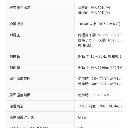
非含有に非対応の商品で、対応品を出す予
ご利用ください。
定はありません。
許容操作頻度
電気的: 最大30回/分
調査・確認中：EU RoHS指令（10物質）の
機械的: 最大30回/分
本サービスは、当社制御機器事業取扱
※1 中国RoHS○×表
非含有の対応状況を調査中または確認中の
商品の当社在庫状況および標準価格
絶縁抵抗
100MΩ以上 (DC500Vメガ)
商品です。
(税抜)を提供させていただくもので
「○」：最大均質材料含有率が中国RoHSの
非該当品：ライセンス料など無形物で、有
す。
耐電圧
同極端子間: AC2500V 50/60Hz
基準値以下であることを示します。
害物質有無と関係のない商品です。
当社制御機器事業取扱商品の中には、
各端子とアース間: AC2500V 50/
「×」：最大均質材料含有率が中国RoHSの
仕入先様の事情により、非含有部品として
(初期値)
本サービスの対象外となる商品もある
基準値を超えていることを示します。
いたものが、含有品と判明した場合などや
当社は、これら貴社製品のうち、外国
ことをご了承ください。
「－」：未確認です。当社販売部門へお問
むを得ず変更することがあります。
為替および外国貿易法に定める商品
耐振動
誤動作: 10～55Hz 複振幅 1.
在庫状況および標準価格照会結果は、
い合わせください。
（以下｢規制貨物等」という）を輸出
記載している更新日時点での社内デー
*EU RoHS指令（10物質）：
2
耐衝撃
誤動作: 最大1000m/s
(接点開
または国外への提供する場合は、日本
記
タに基づき作成されるものであり、閲
説明
鉛(Pb) 1000ppm以下、 水銀(Hg) 1000ppm以下、 カド
*中国RoHS10物質の基準値 (GB/T26572)：
国政府の輸出許可(または役務取引許
号
覧された時点での実際の在庫および標
ミウム(Cd) 100ppm以下、
Pb(鉛) :1000ppm、 Hg(水銀) : 1000ppm、 Cd(カドミウ
周囲温度範囲
使用時: -25～70℃ (ただし
可)を取得するなどの必要な手続きを
六価クロム(Cr(Ⅵ)) 1000ppm以下、ポリ臭化ビフェニル
ム) : 100ppm、
準価格とは異なる場合があることをご
保存時: -40～80℃ (ただし
類(PBB) 1000ppm以下、ポリ臭化ジフェニルエーテル類
Cr(Ⅵ)(六価クロム) : 1000ppm、 PBBs(ポリ臭化ビフェ
とります。
了承ください。
(PBDE) 1000ppm以下、フタル酸ビス(2-エチルヘキシ
○
一定数以上の在庫あり
ニル類) : 1000ppm、 PBDEs(ポリ臭化ジフェニルエーテ
当社は規制貨物を破棄する場合は、完
ル) (DEHP)(別名：DOP) 1000ppm以下、フタル酸ブチ
正式な納期状況および標準価格はお客
ル類) : 1000ppm、
周囲湿度範囲
使用時: 35～85%RH
ルベンジル（BBP） 1000ppm以下、フタル酸ジブチル
全に破砕するなど、違法に輸出されな
DBP(フタル酸ジブチル) : 1000ppm、 DIBP(フタル酸ジ
様のお取引先、またはお客様担当のオ
（DBP） 1000ppm以下、フタル酸ジイソブチル
イソブチル) : 1000ppm、 BBP(フタル酸ブチルベンジ
△
一定数には満たないが在庫あり
いよう必要な手段を講じます。
ムロン制御機器販売店・当社販売員に
(DIBP) 1000ppm以下
保護構造
パネル前面: IP66、NEMA13
ル) : 1000ppm、
当社は貴社製品を、核兵器、ミサイ
但し、RoHS指令で産業用監視および制御機器に対する
DEHP(フタル酸ビス(2-エチルヘキシル)) : 1000ppm
ご相談ください。
適用除外項目は除く。
ル、化学兵器、生物兵器またはその他
－
在庫なし(最新の在庫状況につ
感電保護クラス
Class II
オムロン制御機器販売店や当社販売拠
フタル酸エステル類の４物質については閾値を超える意
武器並びにこれらの製造装置等に一切
いては、お客様のお取引先、ま
図的な使用がないことを確認しています。
点は「
販売ネットワーク
」をご確認
※2 環境保護使用期限
使用いたしません。