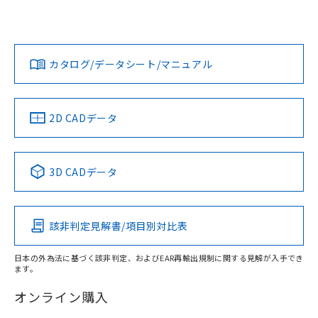
UL認証
CSA認証
CEマーキング
欄に対応日を記載しておりました。
既に当社にて対応品への在庫切替を完了
Yes
Yes
Yes
対応状況
対応予定月
※1
※2
していることから、特段のことがない限
ダウンロードデータをご利用いただく前に、以下を必ずお読
り、2022年1月12日より割愛しておりま
みください。
カタログ/データシート/マニュアル
対応済み
す。
ソフトウェアの使用条件
LR型式承認
DNV型式承認
BV型式承認
KR型式承
（イギリス
（ノルウェー
（フランス
（韓国
船舶規格）
船舶規格）
船舶規格）
船舶規格
中国 RoHS
注意事項・凡例
2D CADデータ
No
No
No
No
中国 RoHS表
※1 ※2
3D CADデータ
この製品の規格認証/適合状況ページへ
Pb
Hg
Cd
Cr(VI)
その他の認証はこちらのページからご検索ください
該非判定見解書/項目別対比表
X
O
O
O
日本の外為法に基づく該非判定、およびEAR再輸出規制に関する見解が入手でき
ます。
"対応済み"や非含有の記載がされた商品であっても、流通
在庫等で未対応品が混在する可能性があります。
オンライン購入
非含有品が必要な際は、弊社営業部門もしくは販売店へお