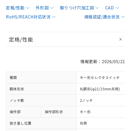
定格/性能
外形図
取りつけ穴加工図
CAD
RoHS/REACH対応状況
規格認証/適合状況
定格/性能
情報更新：2026/05/21
種類
キー形セレクタスイッチ
胴体形状
丸胴形(φ22/25mm共用)
ノッチ数
2ノッチ
操作部
操作部形状
キー形
抜き差し位置
右側