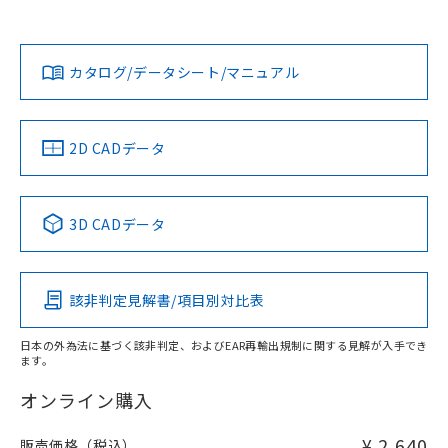
欄に対応日を記載しておりました。
既に当社にて対応品への在庫切替を完了
Yes
Yes
Yes
対応状況
対応予定月
※1
※2
ダウンロードデータをご利用いただく前に、以下を必ずお読
していることから、特段のことがない限
みください。
り、2022年1月12日より割愛しておりま
カタログ/データシート/マニュアル
対応済み
ソフトウェアの使用条件
す。
LR型式承認
DNV型式承認
BV型式承認
KR型式承
（イギリス
（ノルウェー
（フランス
（韓国
船舶規格）
船舶規格）
船舶規格）
船舶規格
中国 RoHS
注意事項・凡例
2D CADデータ
No
No
No
No
中国 RoHS表
※1 ※2
3D CADデータ
この製品の規格認証/適合状況ページへ
Pb
Hg
Cd
Cr(VI)
その他の認証はこちらのページからご検索ください
該非判定見解書/項目別対比表
X
O
O
O
日本の外為法に基づく該非判定、およびEAR再輸出規制に関する見解が入手でき
ます。
"対応済み"や非含有の記載がされた商品であっても、流通
在庫等で未対応品が混在する可能性があります。
オンライン購入
非含有品が必要な際は、弊社営業部門もしくは販売店へお
問い合わせください。
¥ 2,640
販売価格（税込）