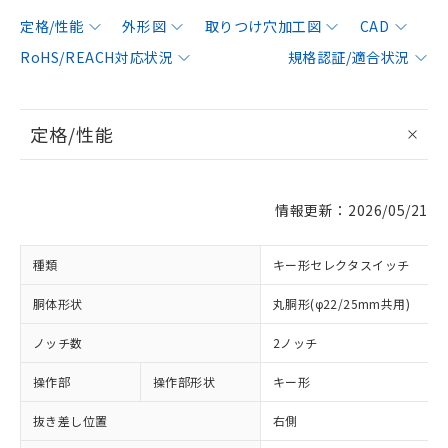
定格/性能
外形図
取りつけ穴加工図
CAD
RoHS/REACH対応状況
規格認証/適合状況
定格/性能
情報更新：2026/05/21
種類
キー形セレクタスイッチ
胴体形状
丸胴形(φ22/25mm共用)
ノッチ数
2ノッチ
操作部
操作部形状
キー形
抜き差し位置
右側