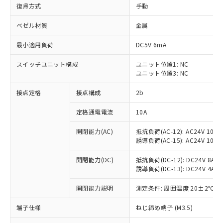
復帰方式
手動
ベゼル材質
金属
最小適用負荷
DC5V 6mA
スイッチユニット構成
ユニット位置1: NC
ユニット位置3: NC
接点定格
接点構成
2b
定格通電電流
10A
※1 対応状況
開閉能力(AC)
抵抗負荷(AC-12): AC24V 10A/A
誘導負荷(AC-15): AC24V 10A/AC
対応済み：EU RoHS指令（10物質）の
非含有に対応した製品が提供可能な商品で
開閉能力(DC)
抵抗負荷(DC-12): DC24V 8A/DC
す。
誘導負荷(DC-13): DC24V 4A/DC
対応予定：EU RoHS指令（10物質）の非含
ご利用条件
有に対応した製品に切り替える予定のある
開閉能力説明
測定条件: 周囲温度 20±2℃、
商品です。
端子仕様
ねじ締め端子 (M3.5)
対応予定なし：EU RoHS指令（10物質）の
以下の条件をお読みいただき、同意のうえ
非含有に非対応の商品で、対応品を出す予