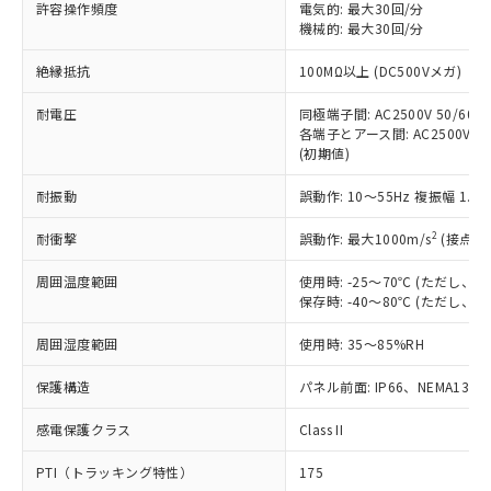
ご利用ください。
許容操作頻度
電気的: 最大30回/分
定はありません。
機械的: 最大30回/分
調査・確認中：EU RoHS指令（10物質）の
本サービスは、当社制御機器事業取扱
※1 中国RoHS○×表
非含有の対応状況を調査中または確認中の
絶縁抵抗
100MΩ以上 (DC500Vメガ)
商品の当社在庫状況および標準価格
商品です。
(税抜)を提供させていただくもので
「○」：最大均質材料含有率が中国RoHSの
非該当品：ライセンス料など無形物で、有
耐電圧
同極端子間: AC2500V 50/60Hz
す。
基準値以下であることを示します。
害物質有無と関係のない商品です。
各端子とアース間: AC2500V 50/
当社制御機器事業取扱商品の中には、
「×」：最大均質材料含有率が中国RoHSの
仕入先様の事情により、非含有部品として
(初期値)
本サービスの対象外となる商品もある
基準値を超えていることを示します。
いたものが、含有品と判明した場合などや
当社は、これら貴社製品のうち、外国
ことをご了承ください。
「－」：未確認です。当社販売部門へお問
耐振動
誤動作: 10～55Hz 複振幅 1.
むを得ず変更することがあります。
為替および外国貿易法に定める商品
在庫状況および標準価格照会結果は、
い合わせください。
（以下｢規制貨物等」という）を輸出
記載している更新日時点での社内デー
2
耐衝撃
誤動作: 最大1000m/s
(接点開
*EU RoHS指令（10物質）：
または国外への提供する場合は、日本
記
タに基づき作成されるものであり、閲
説明
鉛(Pb) 1000ppm以下、 水銀(Hg) 1000ppm以下、 カド
*中国RoHS10物質の基準値 (GB/T26572)：
国政府の輸出許可(または役務取引許
号
覧された時点での実際の在庫および標
ミウム(Cd) 100ppm以下、
周囲温度範囲
使用時: -25～70℃ (ただし
Pb(鉛) :1000ppm、 Hg(水銀) : 1000ppm、 Cd(カドミウ
可)を取得するなどの必要な手続きを
六価クロム(Cr(Ⅵ)) 1000ppm以下、ポリ臭化ビフェニル
ム) : 100ppm、
保存時: -40～80℃ (ただし
準価格とは異なる場合があることをご
類(PBB) 1000ppm以下、ポリ臭化ジフェニルエーテル類
Cr(Ⅵ)(六価クロム) : 1000ppm、 PBBs(ポリ臭化ビフェ
とります。
了承ください。
(PBDE) 1000ppm以下、フタル酸ビス(2-エチルヘキシ
○
一定数以上の在庫あり
ニル類) : 1000ppm、 PBDEs(ポリ臭化ジフェニルエーテ
当社は規制貨物を破棄する場合は、完
周囲湿度範囲
使用時: 35～85%RH
ル) (DEHP)(別名：DOP) 1000ppm以下、フタル酸ブチ
正式な納期状況および標準価格はお客
ル類) : 1000ppm、
ルベンジル（BBP） 1000ppm以下、フタル酸ジブチル
全に破砕するなど、違法に輸出されな
DBP(フタル酸ジブチル) : 1000ppm、 DIBP(フタル酸ジ
様のお取引先、またはお客様担当のオ
（DBP） 1000ppm以下、フタル酸ジイソブチル
イソブチル) : 1000ppm、 BBP(フタル酸ブチルベンジ
△
一定数には満たないが在庫あり
保護構造
パネル前面: IP66、NEMA13
いよう必要な手段を講じます。
ムロン制御機器販売店・当社販売員に
(DIBP) 1000ppm以下
ル) : 1000ppm、
当社は貴社製品を、核兵器、ミサイ
但し、RoHS指令で産業用監視および制御機器に対する
DEHP(フタル酸ビス(2-エチルヘキシル)) : 1000ppm
ご相談ください。
適用除外項目は除く。
感電保護クラス
Class II
ル、化学兵器、生物兵器またはその他
－
在庫なし(最新の在庫状況につ
オムロン制御機器販売店や当社販売拠
フタル酸エステル類の４物質については閾値を超える意
武器並びにこれらの製造装置等に一切
いては、お客様のお取引先、ま
図的な使用がないことを確認しています。
点は「
販売ネットワーク
」をご確認
PTI（トラッキング特性）
175
※2 環境保護使用期限
使用いたしません。
たはお客様担当のオムロン制御
ください。