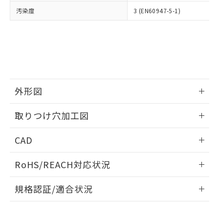
当社は、貴社製品を第三者に販売する
機器販売店・当社販売員にご確
在庫状況および標準価格結果を当社の
汚染度
3 (EN60947-5-1)
※2 対応予定月
「ｅ」：有害物質（10物質）のすべてが基
場合は、上記1、2および3の内容を当
認ください)
事前の承諾なく第三者に漏洩または開
準値以下であることを示します。
該第三者に通知します。また当社は、
示しないようお願いします。
部品在庫の切り替え状況などにより、予定
「10」：通常の使用状況下において有害物
販売先および販売に係わる関係者が違
マイパーツ機能（部品リスト作成サー
空
受注生産機種、また在庫状況の
月が前後することがあります。
質が外部に漏えいし、環境に深刻な影響を
法に輸出するおそれがある場合は、取
ビス）をご利用いただくには、I-Web
白
情報を公開していない機種
及ぼさない年数を意味します。
り引きをいたしません。
メンバーズにご登録されている必要が
「－」：未確認です。当社販売部門へお問
あります。
い合わせください。
お客様が当ウェブサイト上で当社にご
※3 非含有証明書ダウンロード
外形図
登録された部品リストについて、当社
および当社の共同利用者が、当社の製
下記の非含有証明書をダウンロードするこ
情報更新：2026/05/21
品・サービスに関するお客様との取
取りつけ穴加工図
とができます。
合意する
キャンセル
引・商談に必要な範囲で利用すること
をご了承ください。
情報更新：2026/05/21
EU RoHS指令（10物質）の非含有証明書
CAD
※当社の共同利用者とは、
"個人情報
51物質の非含有証明書（当社基準）
の共同利用に関して"
の「1.共同利
ログイン/会員登録いただくと、CADデータをダウンロー
※本証明書は発行日時点で非含有を証明す
用者の範囲」に記載されている法人を
RoHS/REACH対応状況
ドすることができます。
るもので、過去に遡って非含有を証明する
指します。
ものではありません。
情報更新：2026/7/29
規格認証/適合状況
また、RoHS指令のフタル酸エステル類４
物質の対応では、対応完了までの期間は出
ログイン/会員登録
EU RoHS
注意事項・凡例
荷製品に未対応品が混在することから備考
UL認証
CSA認証
CEマーキング