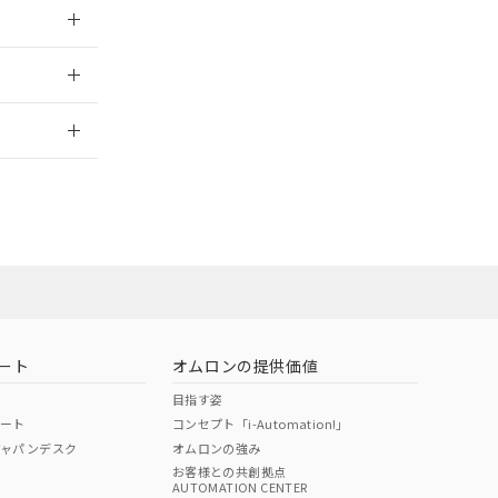
026/05/21
2026/7/29
ート
オムロンの提供価値
目指す姿
ポート
コンセプト「i-Automation!」
ジャパンデスク
オムロンの強み
お客様との共創拠点
AUTOMATION CENTER