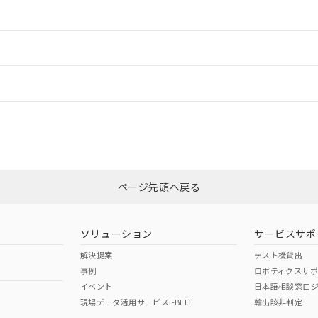
情報更新：2
ードすることができます。
情報更新：
ログイン/会員登録
CCC認証
電波法
みください。
Yes
N/A
非含有証明書
※3
ページ先頭へ戻る
ダウンロードはこちら
型式承認
NK型式承認
ABS型式承認
韓国
（日本
（アメリカ
ソリューション
サービスサポ
舶規格）
船舶規格）
船舶規格）
解決提案
テスト機貸出
事例
ロボティクスサ
No
No
イベント
日本語相談窓口
現場データ活用サービスi-BELT
輸出該非判定