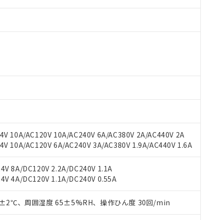
 RoHS指令（10物質）の非含有に対応した製品が提供可能な商品です
oHS指令（10物質）の非含有に対応した製品に切り替える予定のある
 RoHS指令（10物質）の非含有に非対応の商品で、対応品を出す予
 RoHS指令（10物質）の非含有の対応状況を調査中または確認中の
ンス料など無形物で、有害物質有無と関係のない商品です。
○×表
より、非含有部品としていたものが、含有品と判明した場合などやむ
V 10A/AC120V 10A/AC240V 6A/AC380V 2A/AC440V 2A
みいただき、同意のうえご利用ください。
材料含有率が中国RoHSの基準値以下であることを示します。
 10A/AC120V 6A/AC240V 3A/AC380V 1.9A/AC440V 1.6A
材料含有率が中国RoHSの基準値を超えていることを示します。
、当社制御機器事業取扱商品の当社在庫状況および標準価格(税抜)
ら貴社製品のうち、外国為替および外国貿易法に定める商品（以下｢
質）：
す。当社販売部門へお問い合わせください。
 水銀(Hg) 1000ppm以下、 カドミウム(Cd) 100ppm以下、
たは国外への提供する場合は、日本国政府の輸出許可(または役務取
V 8A/DC120V 2.2A/DC240V 1.1A
000ppm以下、ポリ臭化ビフェニル類(PBB) 1000ppm以下、ポリ臭化ジフェニルエーテル類(P
事業取扱商品の中には、本サービスの対象外となる商品もあること
手続きをとります。
V 4A/DC120V 1.1A/DC240V 0.55A
キシル) (DEHP)(別名：DOP) 1000ppm以下、フタル酸ブチルベンジル（BBP） 100
(GB/T26572)：
以下、フタル酸ジイソブチル (DIBP) 1000ppm以下
び標準価格照会結果は、記載している更新日時点での社内データに
物を破棄する場合は、完全に破砕するなど、違法に輸出されないよ
(水銀) : 1000ppm、 Cd(カドミウム) : 100ppm、
業用監視および制御機器に対する適用除外項目は除く。
覧された時点での実際の在庫および標準価格とは異なる場合がある
1000ppm、 PBBs(ポリ臭化ビフェニル類) : 1000ppm、 PBDEs(ポリ臭化ジフェニルエーテル類
物質については閾値を超える意図的な使用がないことを確認しています。
0±2℃、周囲湿度 65±5%RH、操作ひん度 30回/min
上の在庫あり
 1000ppm、 DIBP(フタル酸ジイソブチル) : 1000ppm、 BBP(フタル酸ブチルベンジル) :
品を、核兵器、ミサイル、化学兵器、生物兵器またはその他武器並
チルヘキシル)) : 1000ppm
況および標準価格はお客様のお取引先、またはお客様担当のオムロ
用いたしません。