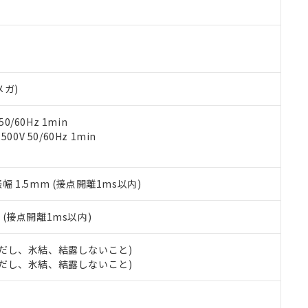
ご相談ください。
は満たないが在庫あり
製品を第三者に販売する場合は、上記1、2および3の内容を当該第
機器販売店や当社販売拠点は「
販売ネットワーク
」をご確認くだ
販売先および販売に係わる関係者が違法に輸出するおそれがある場
用期限
び標準価格結果を当社の事前の承諾なく第三者に漏洩または開示し
え状況などにより、予定月が前後することがあります。
(最新の在庫状況については、お客様のお取引先、またはお客様担当
（10物質）のすべてが基準値以下であることを示します。
店・当社販売員にご確認ください)
能（部品リスト作成サービス）をご利用いただくには、I-Webメン
使用状況下において有害物質が外部に漏えいし、環境に深刻な影響を
あります。
メガ)
機種、また在庫状況の情報を公開していない機種
ェブサイト上で当社にご登録された部品リストについて、当社およ
書ダウンロード
す。当社販売部門へお問い合わせください。
品・サービスに関するお客様との取引・商談に必要な範囲で利用す
合意する
キャンセル
0/60Hz 1min
書をダウンロードすることができます。
0V 50/60Hz 1min
利用者とは、
"個人情報の共同利用に関して"
の「1.共同利用者の
します。
10物質）の非含有証明書
明書（当社基準）
振幅 1.5mm (接点開離1ms以内)
日時点で非含有を証明するもので、過去に遡って非含有を証明するも
令のフタル酸エステル類４物質の対応では、対応完了までの期間は出
備考欄に対応日を記載しておりました。
2
(接点開離1ms以内)
品への在庫切替を完了していることから、特段のことがない限り、20
す。
 (ただし、氷結、結露しないこと)
 (ただし、氷結、結露しないこと)