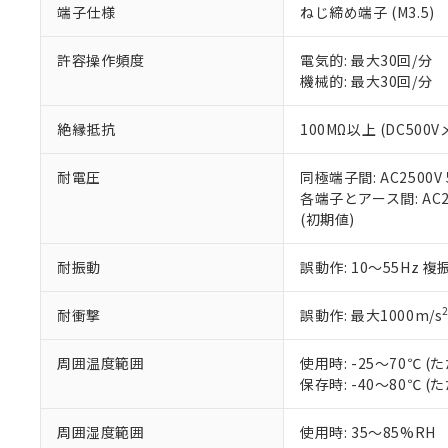
端子仕様
ねじ締め端子 (M3.5)
当社販売員に
※2 対応予定月
△
一定数に
当社は、貴社
オムロン制御
また当社は、
※2 環境保護使
在庫状況およ
部品在庫の切り替
たしません。
許容操作頻度
電気的: 最大30回/分
－
在庫なし
す。
機械的: 最大30回/分
「ｅ」：有害物質
機器販売
マイパーツ機
「10」：通常の
ている必要が
味します。
絶縁抵抗
100MΩ以上 (DC500V
空
受注生産
お客様が当ウ
※3 非含有証明
「－」：未確認で
白
が、当社の製
耐電圧
同極端子間: AC2500V 5
さい。
下記の非含有証明
各端子とアース間: AC250
※当社の共同
(初期値)
いる法人を指
EU RoHS指令（
51物質の非含有証
耐振動
誤動作: 10～55Hz 複
※本証明書は発行
また、RoHS指
混在することから
耐衝撃
誤動作: 最大1000m/s
既に当社にて対応
り割愛しておりま
周囲温度範囲
使用時: -25～70℃
保存時: -40～80℃
周囲湿度範囲
使用時: 35～85%RH