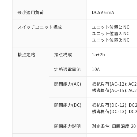
最小適用負荷
DC5V 6mA
スイッチユニット構成
ユニット位置1: NO
※1 対応状況
ユニット位置2: NC
ユニット位置3: NC
対応済み：EU
対応予定：EU R
接点定格
接点構成
1a+2b
対応予定なし：EU
調査・確認中：EU
ご利用条件
定格通電電流
10A
非該当品：ライセ
※1 中国RoHS
仕入先様の事情に
開閉能力(AC)
抵抗負荷(AC-12): AC24
があります。
以下の条件をお読
「○」：最大均質
誘導負荷(AC-15): AC24V
「×」：最大均質
本サービスは
当社は、これ
*EU RoHS指令（10物
「－」：未確認で
鉛(Pb) 1000ppm以下、
くものです。
う）を輸出ま
開閉能力(DC)
抵抗負荷(DC-12): DC24
記
説明
六価クロム(Cr(Ⅵ)) 1
当社制御機器
などの必要な
誘導負荷(DC-13): DC24
フタル酸ビス(2-エチルヘ
号
*中国RoHS10物質の基準値 
ル（DBP） 1000ppm
在庫状況およ
当社は規制貨
Pb(鉛) :1000ppm、 Hg
但し、RoHS指令で産
のであり、閲
ます。
Cr(Ⅵ)(六価クロム) : 
フタル酸エステル類の４
開閉能力説明
測定条件: 周囲温度 2
○
一定数以
DBP(フタル酸ジブチル) :
い。
当社は貴社製
DEHP(フタル酸ビス(2-エ
正式な納期状
置等に一切使