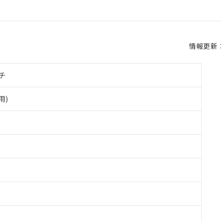
情報更新：2
チ
用)