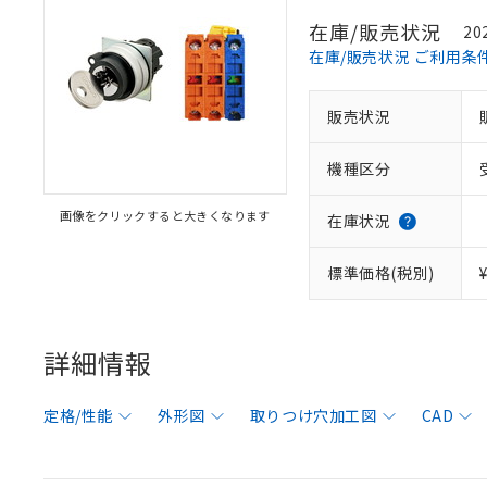
在庫/販売状況
20
在庫/販売状況 ご利用条
販売状況
機種区分
画像をクリックすると大きくなります
在庫状況
標準価格(税別)
詳細情報
定格/性能
外形図
取りつけ穴加工図
CAD