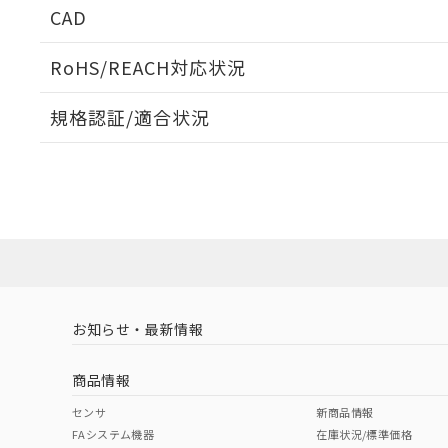
CAD
ログイン/会員登録いただくと、CADデータをダウンロ
RoHS/REACH対応状況
規格認証/適合状況
EU RoHS
注意事項・凡例
UL認証
CSA認証
CEマーキング
ダウンロードデータをご利用いただく前に、以下を必ずお読
Yes
Yes
Yes
対応状況
対応予定月
※1
※2
ソフトウェアの使用条件
対応済み
LR型式承認
DNV型式承認
BV型式承認
KR
（イギリス
（ノルウェー
（フランス
（
お知らせ・最新情報
中国 RoHS
注意事項・凡例
船舶規格）
船舶規格）
船舶規格）
船
商品情報
No
No
No
No
中国 RoHS表
※1 ※2
センサ
新商品情報
FAシステム機器
在庫状況/標準価格