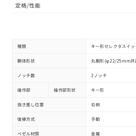
定格/性能
種類
キー形セレクタスイッ
胴体形状
丸胴形(φ22/25mm共
ノッチ数
2ノッチ
操作部
操作部形状
キー形
抜き差し位置
右側
復帰方式
手動
ベゼル材質
金属