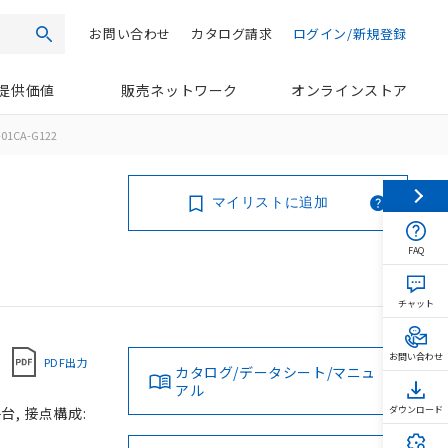
お問い合わせ
カタログ請求
ログイン/新規登録
検索
提供価値
販売ネットワーク
オンラインストア
01CA-G122
マイリストに追加
FAQ
チャット
お問い合わせ
PDF出力
カタログ/データシート/マニュ
アル
台, 接点構成:
ダウンロード