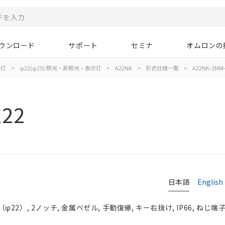
ウンロード
サポート
セミナ
オムロンの
示灯
>
φ22(φ25):照光・非照光・表示灯
>
A22NK
>
形式仕様一覧
>
A22NK-2MM-
122
日本語
English
2）, 2ノッチ, 金属ベゼル, 手動復帰, キー右抜け, IP66, ねじ端子