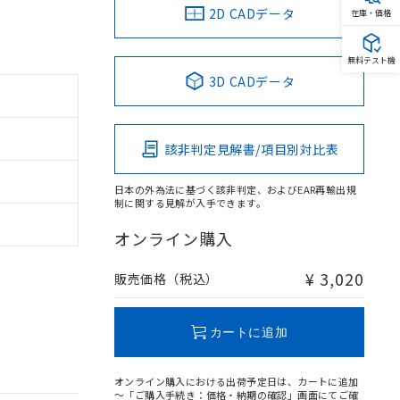
2D CADデータ
在庫・価格
無料テスト機
3D CADデータ
該非判定見解書/項目別対比表
日本の外為法に基づく該非判定、およびEAR再輸出規
制に関する見解が入手できます。
オンライン購入
¥ 3,020
販売価格（税込）
カートに追加
オンライン購入における出荷予定日は、カートに追加
～「ご購入手続き：価格・納期の確認」画面にてご確