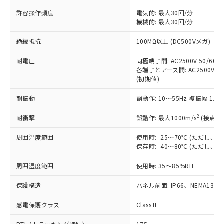
非含有に非対応の商品で、対応品を出す予
ご利用ください。
定はありません。
許容操作頻度
電気的: 最大30回/分
調査・確認中：EU RoHS指令（10物質）の
機械的: 最大30回/分
本サービスは、当社制御機器事業取扱
※1 中国RoHS○×表
非含有の対応状況を調査中または確認中の
商品の当社在庫状況および標準価格
絶縁抵抗
100MΩ以上 (DC500Vメガ)
商品です。
(税抜)を提供させていただくもので
「○」：最大均質材料含有率が中国RoHSの
非該当品：ライセンス料など無形物で、有
す。
耐電圧
同極端子間: AC2500V 50/60Hz
基準値以下であることを示します。
害物質有無と関係のない商品です。
当社制御機器事業取扱商品の中には、
各端子とアース間: AC2500V 50/
「×」：最大均質材料含有率が中国RoHSの
仕入先様の事情により、非含有部品として
(初期値)
本サービスの対象外となる商品もある
基準値を超えていることを示します。
いたものが、含有品と判明した場合などや
当社は、これら貴社製品のうち、外国
ことをご了承ください。
「－」：未確認です。当社販売部門へお問
むを得ず変更することがあります。
為替および外国貿易法に定める商品
耐振動
誤動作: 10～55Hz 複振幅 1.
在庫状況および標準価格照会結果は、
い合わせください。
（以下｢規制貨物等」という）を輸出
記載している更新日時点での社内デー
*EU RoHS指令（10物質）：
2
耐衝撃
誤動作: 最大1000m/s
(接点開
または国外への提供する場合は、日本
記
タに基づき作成されるものであり、閲
説明
鉛(Pb) 1000ppm以下、 水銀(Hg) 1000ppm以下、 カド
*中国RoHS10物質の基準値 (GB/T26572)：
国政府の輸出許可(または役務取引許
号
覧された時点での実際の在庫および標
ミウム(Cd) 100ppm以下、
Pb(鉛) :1000ppm、 Hg(水銀) : 1000ppm、 Cd(カドミウ
周囲温度範囲
使用時: -25～70℃ (ただし
可)を取得するなどの必要な手続きを
六価クロム(Cr(Ⅵ)) 1000ppm以下、ポリ臭化ビフェニル
ム) : 100ppm、
準価格とは異なる場合があることをご
保存時: -40～80℃ (ただし
類(PBB) 1000ppm以下、ポリ臭化ジフェニルエーテル類
Cr(Ⅵ)(六価クロム) : 1000ppm、 PBBs(ポリ臭化ビフェ
とります。
了承ください。
(PBDE) 1000ppm以下、フタル酸ビス(2-エチルヘキシ
○
一定数以上の在庫あり
ニル類) : 1000ppm、 PBDEs(ポリ臭化ジフェニルエーテ
当社は規制貨物を破棄する場合は、完
ル) (DEHP)(別名：DOP) 1000ppm以下、フタル酸ブチ
正式な納期状況および標準価格はお客
ル類) : 1000ppm、
周囲湿度範囲
使用時: 35～85%RH
ルベンジル（BBP） 1000ppm以下、フタル酸ジブチル
全に破砕するなど、違法に輸出されな
DBP(フタル酸ジブチル) : 1000ppm、 DIBP(フタル酸ジ
様のお取引先、またはお客様担当のオ
（DBP） 1000ppm以下、フタル酸ジイソブチル
イソブチル) : 1000ppm、 BBP(フタル酸ブチルベンジ
△
一定数には満たないが在庫あり
いよう必要な手段を講じます。
ムロン制御機器販売店・当社販売員に
(DIBP) 1000ppm以下
保護構造
パネル前面: IP66、NEMA13
ル) : 1000ppm、
当社は貴社製品を、核兵器、ミサイ
但し、RoHS指令で産業用監視および制御機器に対する
DEHP(フタル酸ビス(2-エチルヘキシル)) : 1000ppm
ご相談ください。
適用除外項目は除く。
ル、化学兵器、生物兵器またはその他
－
在庫なし(最新の在庫状況につ
感電保護クラス
Class II
オムロン制御機器販売店や当社販売拠
フタル酸エステル類の４物質については閾値を超える意
武器並びにこれらの製造装置等に一切
いては、お客様のお取引先、ま
図的な使用がないことを確認しています。
点は「
販売ネットワーク
」をご確認
※2 環境保護使用期限
使用いたしません。