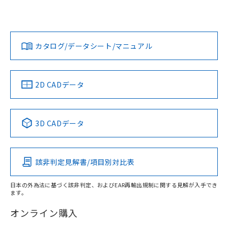
欄に対応日を記載しておりました。
いては、「カスタマーサポートセンタ お客様相談室」または
既に当社にて対応品への在庫切替を完了
貴社担当オムロン営業員または販売店にお問い合わせくださ
対応状況
対応予定月
※1
※2
していることから、特段のことがない限
い。
ダウンロードデータをご利用いただく前に、以下を必ずお読
り、2022年1月12日より割愛しておりま
みください。
カタログ/データシート/マニュアル
対応済み
す。
ソフトウェアの使用条件
お問い合わせ
中国 RoHS
注意事項・凡例
2D CADデータ
中国 RoHS表
※1 ※2
3D CADデータ
Pb
Hg
Cd
Cr(VI)
該非判定見解書/項目別対比表
X
O
O
O
日本の外為法に基づく該非判定、およびEAR再輸出規制に関する見解が入手でき
ます。
"対応済み"や非含有の記載がされた商品であっても、流通
在庫等で未対応品が混在する可能性があります。
オンライン購入
非含有品が必要な際は、弊社営業部門もしくは販売店へお