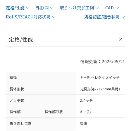
定格/性能
外形図
取りつけ穴加工図
CAD
RoHS/REACH対応状況
規格認証/適合状況
定格/性能
情報更新：2026/05/21
種類
キー形セレクタスイッチ
胴体形状
丸胴形(φ22/25mm共用)
ノッチ数
2ノッチ
操作部
操作部形状
キー形
抜き差し位置
左側