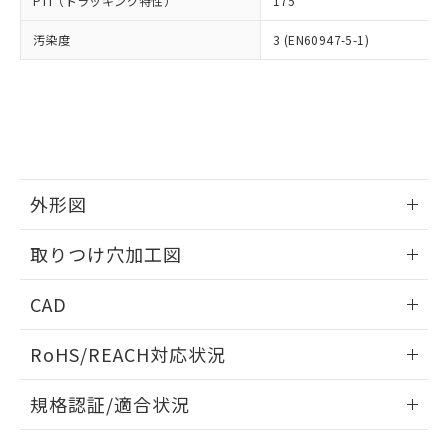
PTI（トラッキング特性）
175
たはお客様担当のオムロン制御
ください。
当社は、貴社製品を第三者に販売する
機器販売店・当社販売員にご確
在庫状況および標準価格結果を当社の
※2 対応予定月
「ｅ」：有害物質（10物質）のすべてが基
汚染度
3 (EN60947-5-1)
場合は、上記1、2および3の内容を当
認ください)
事前の承諾なく第三者に漏洩または開
準値以下であることを示します。
該第三者に通知します。また当社は、
示しないようお願いします。
部品在庫の切り替え状況などにより、予定
「10」：通常の使用状況下において有害物
販売先および販売に係わる関係者が違
マイパーツ機能（部品リスト作成サー
空
受注生産機種、また在庫状況の
月が前後することがあります。
質が外部に漏えいし、環境に深刻な影響を
法に輸出するおそれがある場合は、取
ビス）をご利用いただくには、I-Web
白
情報を公開していない機種
及ぼさない年数を意味します。
り引きをいたしません。
メンバーズにご登録されている必要が
「－」：未確認です。当社販売部門へお問
あります。
い合わせください。
お客様が当ウェブサイト上で当社にご
※3 非含有証明書ダウンロード
登録された部品リストについて、当社
外形図
および当社の共同利用者が、当社の製
下記の非含有証明書をダウンロードするこ
品・サービスに関するお客様との取
情報更新：2026/05/21
とができます。
取りつけ穴加工図
合意する
キャンセル
引・商談に必要な範囲で利用すること
をご了承ください。
情報更新：2026/05/21
EU RoHS指令（10物質）の非含有証明書
※当社の共同利用者とは、
"個人情報
CAD
51物質の非含有証明書（当社基準）
の共同利用に関して"
の「1.共同利
※本証明書は発行日時点で非含有を証明す
ログイン/会員登録いただくと、CADデータをダウンロー
用者の範囲」に記載されている法人を
RoHS/REACH対応状況
るもので、過去に遡って非含有を証明する
ドすることができます。
指します。
ものではありません。
情報更新：2026/7/29
また、RoHS指令のフタル酸エステル類４
規格認証/適合状況
物質の対応では、対応完了までの期間は出
ログイン/会員登録
EU RoHS
注意事項・凡例
荷製品に未対応品が混在することから備考
A22NK-2MM-01BA-P111についての規格認証/適合状況につ