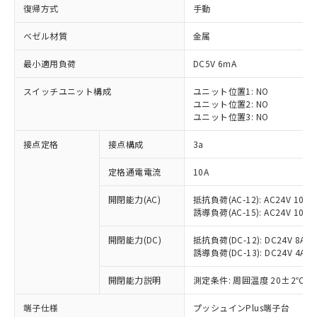
復帰方式
手動
ベゼル材質
金属
最小適用負荷
DC5V 6mA
スイッチユニット構成
ユニット位置1: NO
ユニット位置2: NO
ユニット位置3: NO
接点定格
接点構成
3a
定格通電電流
10A
※1 対応状況
開閉能力(AC)
抵抗負荷(AC-12): AC24V 10A/A
誘導負荷(AC-15): AC24V 10A/AC
対応済み：EU RoHS指令（10物質）の
非含有に対応した製品が提供可能な商品で
開閉能力(DC)
抵抗負荷(DC-12): DC24V 8A/DC
す。
誘導負荷(DC-13): DC24V 4A/DC
対応予定：EU RoHS指令（10物質）の非含
ご利用条件
有に対応した製品に切り替える予定のある
開閉能力説明
測定条件: 周囲温度 20±2℃、
商品です。
対応予定なし：EU RoHS指令（10物質）の
端子仕様
プッシュインPlus端子台
以下の条件をお読みいただき、同意のうえ