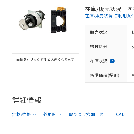
在庫/販売状況
20
在庫/販売状況 ご利用条
販売状況
機種区分
画像をクリックすると大きくなります
在庫状況
標準価格(税別)
詳細情報
定格/性能
外形図
取りつけ穴加工図
CAD