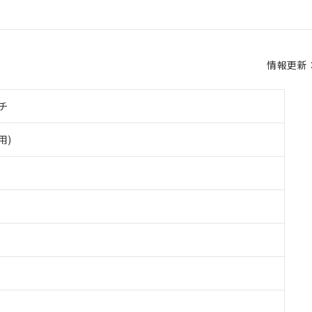
情報更新：2
チ
用)