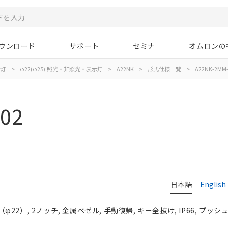
ウンロード
サポート
セミナ
オムロンの
示灯
>
φ22(φ25):照光・非照光・表示灯
>
A22NK
>
形式仕様一覧
>
A22NK-2MM-
02
日本語
English
2）, 2ノッチ, 金属ベゼル, 手動復帰, キー全抜け, IP66, プッシュ