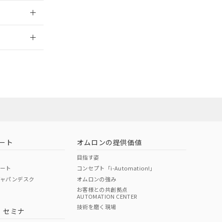
2026/7/29
当オムロン営業
お問い合わせ
ート
オムロンの提供価値
目指す姿
ポート
コンセプト「i-Automation!」
ジャパンデスク
オムロンの強み
お客様との共創拠点
AUTOMATION CENTER
DIBP
BBP
DEHP
環境保護
技術を磨く現場
・セミナ
使用期限