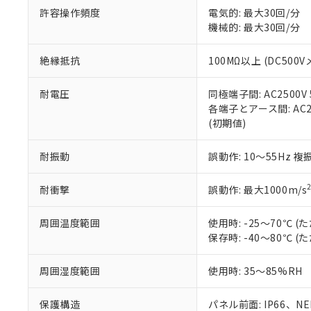
オムロン制御
また当社は、
許容操作頻度
電気的: 最大30回/分
※2 環境保護使
在庫状況およ
部品在庫の切り替
たしません。
機械的: 最大30回/分
－
在庫なし
す。
「ｅ」：有害物質
機器販売
マイパーツ機
「10」：通常の
絶縁抵抗
100MΩ以上 (DC500V
ている必要が
味します。
空
受注生産
お客様が当ウ
※3 非含有証明
「－」：未確認で
白
耐電圧
同極端子間: AC2500V 5
が、当社の製
各端子とアース間: AC250
さい。
下記の非含有証明
(初期値)
※当社の共同
いる法人を指
EU RoHS指令（
耐振動
誤動作: 10～55Hz 複
51物質の非含有証
※本証明書は発行
また、RoHS指
耐衝撃
誤動作: 最大1000m/s
混在することから
既に当社にて対応
周囲温度範囲
使用時: -25～70℃
り割愛しておりま
保存時: -40～80℃
周囲湿度範囲
使用時: 35～85%RH
保護構造
パネル前面: IP66、NE