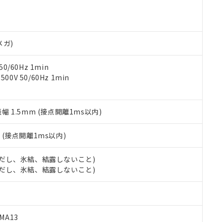
機器販売店や当社販売拠点は「
販売ネットワーク
」をご確認くだ
販売先および販売に係わる関係者が違法に輸出するおそれがある場
用期限
び標準価格結果を当社の事前の承諾なく第三者に漏洩または開示し
え状況などにより、予定月が前後することがあります。
(最新の在庫状況については、お客様のお取引先、またはお客様担当
（10物質）のすべてが基準値以下であることを示します。
店・当社販売員にご確認ください)
能（部品リスト作成サービス）をご利用いただくには、I-Webメン
使用状況下において有害物質が外部に漏えいし、環境に深刻な影響を
メガ)
あります。
機種、また在庫状況の情報を公開していない機種
ェブサイト上で当社にご登録された部品リストについて、当社およ
書ダウンロード
す。当社販売部門へお問い合わせください。
0/60Hz 1min
品・サービスに関するお客様との取引・商談に必要な範囲で利用す
合意する
キャンセル
0V 50/60Hz 1min
書をダウンロードすることができます。
利用者とは、
"個人情報の共同利用に関して"
の「1.共同利用者の
します。
10物質）の非含有証明書
振幅 1.5mm (接点開離1ms以内)
明書（当社基準）
日時点で非含有を証明するもので、過去に遡って非含有を証明するも
令のフタル酸エステル類４物質の対応では、対応完了までの期間は出
2
(接点開離1ms以内)
備考欄に対応日を記載しておりました。
品への在庫切替を完了していることから、特段のことがない限り、20
 (ただし、氷結、結露しないこと)
す。
 (ただし、氷結、結露しないこと)
MA13