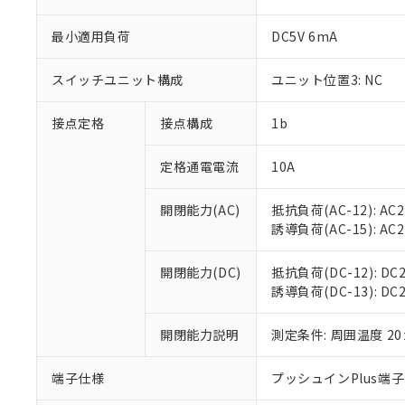
最小適用負荷
DC5V 6mA
※1 対応状況
スイッチユニット構成
ユニット位置3: NC
対応済み：EU
接点定格
接点構成
1b
対応予定：EU R
対応予定なし：EU
定格通電電流
10A
調査・確認中：EU
ご利用条件
非該当品：ライセ
※1 中国RoHS
開閉能力(AC)
抵抗負荷(AC-12): AC24
仕入先様の事情に
誘導負荷(AC-15): AC24V
があります。
以下の条件をお読
「○」：最大均質
「×」：最大均質
本サービスは
当社は、これ
*EU RoHS指令（10物
開閉能力(DC)
抵抗負荷(DC-12): DC24
「－」：未確認で
鉛(Pb) 1000ppm以下、
くものです。
う）を輸出ま
誘導負荷(DC-13): DC24
記
説明
六価クロム(Cr(Ⅵ)) 1
当社制御機器
などの必要な
フタル酸ビス(2-エチルヘ
号
*中国RoHS10物質の基準値 
ル（DBP） 1000ppm
在庫状況およ
当社は規制貨
Pb(鉛) :1000ppm、 Hg
開閉能力説明
測定条件: 周囲温度 2
但し、RoHS指令で産
のであり、閲
ます。
Cr(Ⅵ)(六価クロム) : 
フタル酸エステル類の４
○
一定数以
DBP(フタル酸ジブチル) :
い。
当社は貴社製
DEHP(フタル酸ビス(2-エ
端子仕様
プッシュインPlus端
正式な納期状
置等に一切使
当社販売員に
※2 対応予定月
△
一定数に
当社は、貴社