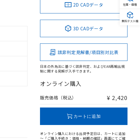
2D CADデータ
在庫・価格
無料テスト機
3D CADデータ
該非判定見解書/項目別対比表
日本の外為法に基づく該非判定、およびEAR再輸出規
制に関する見解が入手できます。
オンライン購入
¥ 2,420
販売価格（税込）
カートに追加
オンライン購入における出荷予定日は、カートに追加
～「ご購入手続き：価格・納期の確認」画面にてご確