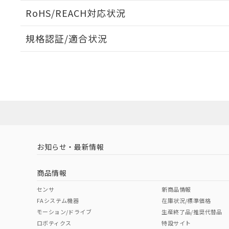
ログイン/会員登録いただくと、CADデータをダウンロ
RoHS/REACH対応状況
規格認証/適合状況
EU RoHS
注意事項・凡例
A22NK-2MM-01AA-P002についての規格認証/適合
員または販売店にお問い合わせください。
ダウンロードデータをご利用いただく前に、以下を必ずお読
対応状況
対応予定月
※1
※2
ソフトウェアの使用条件
対応済み
お知らせ・最新情報
中国 RoHS
注意事項・凡例
商品情報
中国 RoHS表
※1 ※2
センサ
新商品情報
FAシステム機器
在庫状況/標準価格
Pb
Hg
Cd
Cr(V
モーション/ドライブ
生産終了品/推奨代替品
ロボティクス
特設サイト