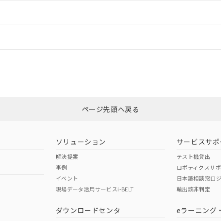
ードすることができます。
情報更新：
ログイン/会員登録
状況については、「カスタマーサポートセンタ お客様相談室」または貴社担
みください。
非含有証明書
※3
ページ先頭へ戻る
ダウンロードはこちら
ソリューション
サービスサポ
解決提案
テスト機貸出
事例
ロボティクスサ
イベント
日本語相談窓口
現場データ活用サービスi-BELT
輸出該非判定
I)
PBBs
PBDEs
DBP
ダウンロードセンタ
eラーニング