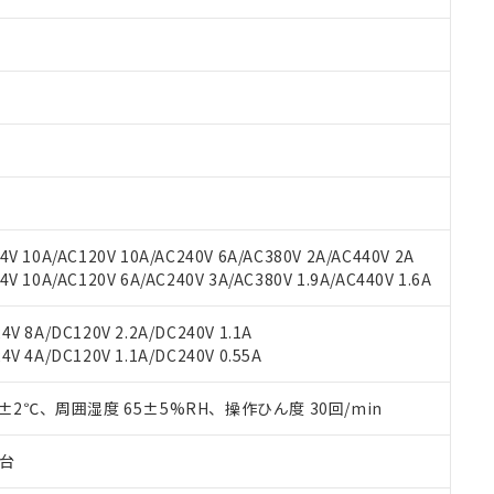
 RoHS指令（10物質）の非含有に対応した製品が提供可能な商品です
oHS指令（10物質）の非含有に対応した製品に切り替える予定のある
 RoHS指令（10物質）の非含有に非対応の商品で、対応品を出す予
 RoHS指令（10物質）の非含有の対応状況を調査中または確認中の
ンス料など無形物で、有害物質有無と関係のない商品です。
○×表
V 10A/AC120V 10A/AC240V 6A/AC380V 2A/AC440V 2A
より、非含有部品としていたものが、含有品と判明した場合などやむ
 10A/AC120V 6A/AC240V 3A/AC380V 1.9A/AC440V 1.6A
みいただき、同意のうえご利用ください。
材料含有率が中国RoHSの基準値以下であることを示します。
材料含有率が中国RoHSの基準値を超えていることを示します。
、当社制御機器事業取扱商品の当社在庫状況および標準価格(税抜)
ら貴社製品のうち、外国為替および外国貿易法に定める商品（以下｢
質）：
V 8A/DC120V 2.2A/DC240V 1.1A
す。当社販売部門へお問い合わせください。
 水銀(Hg) 1000ppm以下、 カドミウム(Cd) 100ppm以下、
たは国外への提供する場合は、日本国政府の輸出許可(または役務取
V 4A/DC120V 1.1A/DC240V 0.55A
000ppm以下、ポリ臭化ビフェニル類(PBB) 1000ppm以下、ポリ臭化ジフェニルエーテル類(P
事業取扱商品の中には、本サービスの対象外となる商品もあること
手続きをとります。
キシル) (DEHP)(別名：DOP) 1000ppm以下、フタル酸ブチルベンジル（BBP） 100
(GB/T26572)：
以下、フタル酸ジイソブチル (DIBP) 1000ppm以下
び標準価格照会結果は、記載している更新日時点での社内データに
物を破棄する場合は、完全に破砕するなど、違法に輸出されないよ
(水銀) : 1000ppm、 Cd(カドミウム) : 100ppm、
0±2℃、周囲湿度 65±5%RH、操作ひん度 30回/min
業用監視および制御機器に対する適用除外項目は除く。
覧された時点での実際の在庫および標準価格とは異なる場合がある
1000ppm、 PBBs(ポリ臭化ビフェニル類) : 1000ppm、 PBDEs(ポリ臭化ジフェニルエーテル類
物質については閾値を超える意図的な使用がないことを確認しています。
上の在庫あり
 1000ppm、 DIBP(フタル酸ジイソブチル) : 1000ppm、 BBP(フタル酸ブチルベンジル) :
品を、核兵器、ミサイル、化学兵器、生物兵器またはその他武器並
チルヘキシル)) : 1000ppm
子台
況および標準価格はお客様のお取引先、またはお客様担当のオムロ
用いたしません。
ご相談ください。
は満たないが在庫あり
製品を第三者に販売する場合は、上記1、2および3の内容を当該第