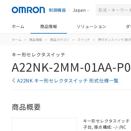
制御機器
Japan
ホーム
商品情報
ソリューション
ダ
ホーム
>
商品情報
>
商品カテゴリ
>
スイッチ
>
押ボタンスイッチ/表
キー形セレクタスイッチ
A22NK-2MM-01AA-P0
A22NK キー形セレクタスイッチ 形式仕様一覧
商品概要
キー形セレクタスイッチ（φ2
子台, 接点構成: -/-/NC