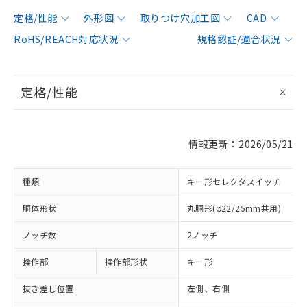
定格/性能
外形図
取りつけ穴加工図
CAD
RoHS/REACH対応状況
規格認証/適合状況
定格/性能
情報更新：2026/05/21
種類
キー形セレクタスイッチ
胴体形状
丸胴形(φ22/25mm共用)
ノッチ数
2ノッチ
操作部
操作部形状
キー形
抜き差し位置
左側、右側