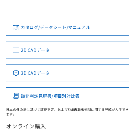
UL認証
CSA認証
CEマーキング
欄に対応日を記載しておりました。
既に当社にて対応品への在庫切替を完了
Yes
Yes
Yes
対応状況
対応予定月
※1
※2
していることから、特段のことがない限
ダウンロードデータをご利用いただく前に、以下を必ずお読
り、2022年1月12日より割愛しておりま
みください。
カタログ/データシート/マニュアル
対応済み
す。
ソフトウェアの使用条件
LR型式承認
DNV型式承認
BV型式承認
KR型式承
（イギリス
（ノルウェー
（フランス
（韓国
船舶規格）
船舶規格）
船舶規格）
船舶規格
中国 RoHS
注意事項・凡例
2D CADデータ
No
No
No
No
中国 RoHS表
※1 ※2
3D CADデータ
この製品の規格認証/適合状況ページへ
Pb
Hg
Cd
Cr(VI)
その他の認証はこちらのページからご検索ください
該非判定見解書/項目別対比表
X
O
O
O
日本の外為法に基づく該非判定、およびEAR再輸出規制に関する見解が入手でき
ます。
"対応済み"や非含有の記載がされた商品であっても、流通
在庫等で未対応品が混在する可能性があります。
オンライン購入
非含有品が必要な際は、弊社営業部門もしくは販売店へお