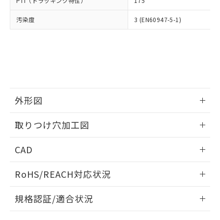
PTI（トラッキング特性）
175
たはお客様担当のオムロン制御
ください。
当社は、貴社製品を第三者に販売する
機器販売店・当社販売員にご確
在庫状況および標準価格結果を当社の
※2 対応予定月
「ｅ」：有害物質（10物質）のすべてが基
汚染度
3 (EN60947-5-1)
場合は、上記1、2および3の内容を当
認ください)
事前の承諾なく第三者に漏洩または開
準値以下であることを示します。
該第三者に通知します。また当社は、
示しないようお願いします。
部品在庫の切り替え状況などにより、予定
「10」：通常の使用状況下において有害物
販売先および販売に係わる関係者が違
マイパーツ機能（部品リスト作成サー
空
受注生産機種、また在庫状況の
月が前後することがあります。
質が外部に漏えいし、環境に深刻な影響を
法に輸出するおそれがある場合は、取
ビス）をご利用いただくには、I-Web
白
情報を公開していない機種
及ぼさない年数を意味します。
り引きをいたしません。
メンバーズにご登録されている必要が
「－」：未確認です。当社販売部門へお問
あります。
い合わせください。
お客様が当ウェブサイト上で当社にご
※3 非含有証明書ダウンロード
登録された部品リストについて、当社
外形図
および当社の共同利用者が、当社の製
下記の非含有証明書をダウンロードするこ
品・サービスに関するお客様との取
情報更新：2026/05/21
とができます。
取りつけ穴加工図
合意する
キャンセル
引・商談に必要な範囲で利用すること
をご了承ください。
情報更新：2026/05/21
EU RoHS指令（10物質）の非含有証明書
※当社の共同利用者とは、
"個人情報
CAD
51物質の非含有証明書（当社基準）
の共同利用に関して"
の「1.共同利
※本証明書は発行日時点で非含有を証明す
ログイン/会員登録いただくと、CADデータをダウンロー
用者の範囲」に記載されている法人を
RoHS/REACH対応状況
るもので、過去に遡って非含有を証明する
ドすることができます。
指します。
ものではありません。
情報更新：2026/7/29
また、RoHS指令のフタル酸エステル類４
規格認証/適合状況
物質の対応では、対応完了までの期間は出
ログイン/会員登録
EU RoHS
注意事項・凡例
荷製品に未対応品が混在することから備考