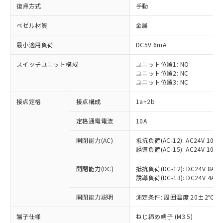
復帰方式
手動
ベゼル材質
金属
最小適用負荷
DC5V 6mA
スイッチユニット構成
ユニット位置1: NO
ユニット位置2: NC
ユニット位置3: NC
接点定格
接点構成
1a+2b
定格通電電流
10A
※1 対応状況
開閉能力(AC)
抵抗負荷(AC-12): AC24V 10A/A
誘導負荷(AC-15): AC24V 10A/AC
対応済み：EU RoHS指令（10物質）の
非含有に対応した製品が提供可能な商品で
開閉能力(DC)
抵抗負荷(DC-12): DC24V 8A/DC
す。
誘導負荷(DC-13): DC24V 4A/DC
対応予定：EU RoHS指令（10物質）の非含
ご利用条件
有に対応した製品に切り替える予定のある
開閉能力説明
測定条件: 周囲温度 20±2℃、
商品です。
対応予定なし：EU RoHS指令（10物質）の
端子仕様
ねじ締め端子 (M3.5)
以下の条件をお読みいただき、同意のうえ