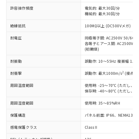
非含有に非対応の商品で、対応品を出す予
ご利用ください。
定はありません。
許容操作頻度
電気的: 最大30回/分
調査・確認中：EU RoHS指令（10物質）の
機械的: 最大30回/分
本サービスは、当社制御機器事業取扱
※1 中国RoHS○×表
非含有の対応状況を調査中または確認中の
商品の当社在庫状況および標準価格
絶縁抵抗
100MΩ以上 (DC500Vメガ)
商品です。
(税抜)を提供させていただくもので
「○」：最大均質材料含有率が中国RoHSの
非該当品：ライセンス料など無形物で、有
す。
耐電圧
同極端子間: AC2500V 50/60Hz
基準値以下であることを示します。
害物質有無と関係のない商品です。
当社制御機器事業取扱商品の中には、
各端子とアース間: AC2500V 50/
「×」：最大均質材料含有率が中国RoHSの
仕入先様の事情により、非含有部品として
(初期値)
本サービスの対象外となる商品もある
基準値を超えていることを示します。
いたものが、含有品と判明した場合などや
当社は、これら貴社製品のうち、外国
ことをご了承ください。
「－」：未確認です。当社販売部門へお問
むを得ず変更することがあります。
為替および外国貿易法に定める商品
耐振動
誤動作: 10～55Hz 複振幅 1.
在庫状況および標準価格照会結果は、
い合わせください。
（以下｢規制貨物等」という）を輸出
記載している更新日時点での社内デー
*EU RoHS指令（10物質）：
2
耐衝撃
誤動作: 最大1000m/s
(接点開
または国外への提供する場合は、日本
記
タに基づき作成されるものであり、閲
説明
鉛(Pb) 1000ppm以下、 水銀(Hg) 1000ppm以下、 カド
*中国RoHS10物質の基準値 (GB/T26572)：
国政府の輸出許可(または役務取引許
号
覧された時点での実際の在庫および標
ミウム(Cd) 100ppm以下、
Pb(鉛) :1000ppm、 Hg(水銀) : 1000ppm、 Cd(カドミウ
周囲温度範囲
使用時: -25～70℃ (ただし
可)を取得するなどの必要な手続きを
六価クロム(Cr(Ⅵ)) 1000ppm以下、ポリ臭化ビフェニル
ム) : 100ppm、
準価格とは異なる場合があることをご
保存時: -40～80℃ (ただし
類(PBB) 1000ppm以下、ポリ臭化ジフェニルエーテル類
Cr(Ⅵ)(六価クロム) : 1000ppm、 PBBs(ポリ臭化ビフェ
とります。
了承ください。
(PBDE) 1000ppm以下、フタル酸ビス(2-エチルヘキシ
○
一定数以上の在庫あり
ニル類) : 1000ppm、 PBDEs(ポリ臭化ジフェニルエーテ
当社は規制貨物を破棄する場合は、完
ル) (DEHP)(別名：DOP) 1000ppm以下、フタル酸ブチ
正式な納期状況および標準価格はお客
ル類) : 1000ppm、
周囲湿度範囲
使用時: 35～85%RH
ルベンジル（BBP） 1000ppm以下、フタル酸ジブチル
全に破砕するなど、違法に輸出されな
DBP(フタル酸ジブチル) : 1000ppm、 DIBP(フタル酸ジ
様のお取引先、またはお客様担当のオ
（DBP） 1000ppm以下、フタル酸ジイソブチル
イソブチル) : 1000ppm、 BBP(フタル酸ブチルベンジ
△
一定数には満たないが在庫あり
いよう必要な手段を講じます。
ムロン制御機器販売店・当社販売員に
(DIBP) 1000ppm以下
保護構造
パネル前面: IP66、NEMA13
ル) : 1000ppm、
当社は貴社製品を、核兵器、ミサイ
但し、RoHS指令で産業用監視および制御機器に対する
DEHP(フタル酸ビス(2-エチルヘキシル)) : 1000ppm
ご相談ください。
適用除外項目は除く。
ル、化学兵器、生物兵器またはその他
－
在庫なし(最新の在庫状況につ
感電保護クラス
Class II
オムロン制御機器販売店や当社販売拠
フタル酸エステル類の４物質については閾値を超える意
武器並びにこれらの製造装置等に一切
いては、お客様のお取引先、ま
図的な使用がないことを確認しています。
点は「
販売ネットワーク
」をご確認
※2 環境保護使用期限
使用いたしません。