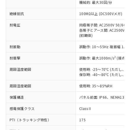
定はありません。
機械的: 最大30回/分
調査・確認中：EU RoHS指令（10物質）の
本サービスは、当社制御機器事業取扱
※1 中国RoHS○×表
非含有の対応状況を調査中または確認中の
絶縁抵抗
100MΩ以上 (DC500Vメガ)
商品の当社在庫状況および標準価格
商品です。
(税抜)を提供させていただくもので
「○」：最大均質材料含有率が中国RoHSの
耐電圧
同極端子間: AC2500V 50/60Hz
非該当品：ライセンス料など無形物で、有
す。
各端子とアース間: AC2500V 50/
基準値以下であることを示します。
害物質有無と関係のない商品です。
当社制御機器事業取扱商品の中には、
(初期値)
「×」：最大均質材料含有率が中国RoHSの
仕入先様の事情により、非含有部品として
本サービスの対象外となる商品もある
基準値を超えていることを示します。
いたものが、含有品と判明した場合などや
当社は、これら貴社製品のうち、外国
耐振動
誤動作: 10～55Hz 複振幅 1.
ことをご了承ください。
「－」：未確認です。当社販売部門へお問
むを得ず変更することがあります。
為替および外国貿易法に定める商品
在庫状況および標準価格照会結果は、
い合わせください。
（以下｢規制貨物等」という）を輸出
2
耐衝撃
誤動作: 最大1000m/s
(接点開
記載している更新日時点での社内デー
*EU RoHS指令（10物質）：
または国外への提供する場合は、日本
記
タに基づき作成されるものであり、閲
説明
鉛(Pb) 1000ppm以下、 水銀(Hg) 1000ppm以下、 カド
*中国RoHS10物質の基準値 (GB/T26572)：
周囲温度範囲
使用時: -25～70℃ (ただし
国政府の輸出許可(または役務取引許
号
覧された時点での実際の在庫および標
ミウム(Cd) 100ppm以下、
Pb(鉛) :1000ppm、 Hg(水銀) : 1000ppm、 Cd(カドミウ
保存時: -40～80℃ (ただし
可)を取得するなどの必要な手続きを
六価クロム(Cr(Ⅵ)) 1000ppm以下、ポリ臭化ビフェニル
ム) : 100ppm、
準価格とは異なる場合があることをご
類(PBB) 1000ppm以下、ポリ臭化ジフェニルエーテル類
Cr(Ⅵ)(六価クロム) : 1000ppm、 PBBs(ポリ臭化ビフェ
とります。
了承ください。
(PBDE) 1000ppm以下、フタル酸ビス(2-エチルヘキシ
○
一定数以上の在庫あり
ニル類) : 1000ppm、 PBDEs(ポリ臭化ジフェニルエーテ
周囲湿度範囲
使用時: 35～85%RH
当社は規制貨物を破棄する場合は、完
ル) (DEHP)(別名：DOP) 1000ppm以下、フタル酸ブチ
正式な納期状況および標準価格はお客
ル類) : 1000ppm、
ルベンジル（BBP） 1000ppm以下、フタル酸ジブチル
全に破砕するなど、違法に輸出されな
DBP(フタル酸ジブチル) : 1000ppm、 DIBP(フタル酸ジ
様のお取引先、またはお客様担当のオ
保護構造
パネル前面: IP66、NEMA13
（DBP） 1000ppm以下、フタル酸ジイソブチル
イソブチル) : 1000ppm、 BBP(フタル酸ブチルベンジ
△
一定数には満たないが在庫あり
いよう必要な手段を講じます。
ムロン制御機器販売店・当社販売員に
(DIBP) 1000ppm以下
ル) : 1000ppm、
当社は貴社製品を、核兵器、ミサイ
但し、RoHS指令で産業用監視および制御機器に対する
DEHP(フタル酸ビス(2-エチルヘキシル)) : 1000ppm
ご相談ください。
感電保護クラス
Class II
適用除外項目は除く。
ル、化学兵器、生物兵器またはその他
－
在庫なし(最新の在庫状況につ
オムロン制御機器販売店や当社販売拠
フタル酸エステル類の４物質については閾値を超える意
武器並びにこれらの製造装置等に一切
いては、お客様のお取引先、ま
図的な使用がないことを確認しています。
PTI（トラッキング特性）
175
点は「
販売ネットワーク
」をご確認
※2 環境保護使用期限
使用いたしません。
たはお客様担当のオムロン制御
ください。