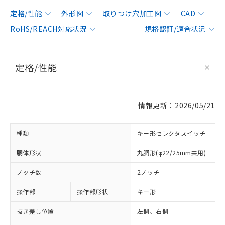
定格/性能
外形図
取りつけ穴加工図
CAD
RoHS/REACH対応状況
規格認証/適合状況
定格/性能
情報更新：2026/05/21
種類
キー形セレクタスイッチ
胴体形状
丸胴形(φ22/25mm共用)
ノッチ数
2ノッチ
操作部
操作部形状
キー形
抜き差し位置
左側、右側