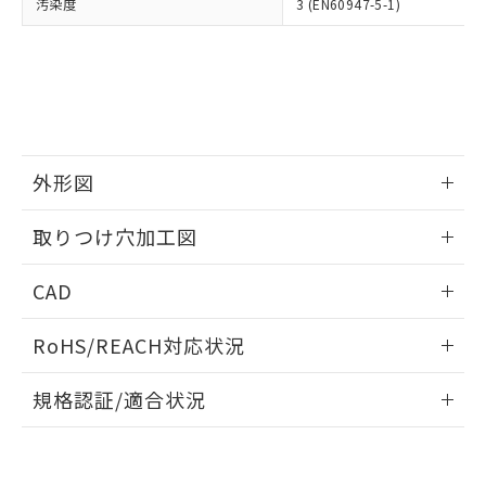
当社は、貴社製品を第三者に販売する
汚染度
3 (EN60947-5-1)
機器販売店・当社販売員にご確
在庫状況および標準価格結果を当社の
※2 対応予定月
「ｅ」：有害物質（10物質）のすべてが基
場合は、上記1、2および3の内容を当
認ください)
事前の承諾なく第三者に漏洩または開
準値以下であることを示します。
該第三者に通知します。また当社は、
示しないようお願いします。
部品在庫の切り替え状況などにより、予定
「10」：通常の使用状況下において有害物
販売先および販売に係わる関係者が違
マイパーツ機能（部品リスト作成サー
空
受注生産機種、また在庫状況の
月が前後することがあります。
質が外部に漏えいし、環境に深刻な影響を
法に輸出するおそれがある場合は、取
ビス）をご利用いただくには、I-Web
白
情報を公開していない機種
及ぼさない年数を意味します。
り引きをいたしません。
メンバーズにご登録されている必要が
「－」：未確認です。当社販売部門へお問
あります。
い合わせください。
お客様が当ウェブサイト上で当社にご
外形図
※3 非含有証明書ダウンロード
登録された部品リストについて、当社
および当社の共同利用者が、当社の製
情報更新：2026/05/21
下記の非含有証明書をダウンロードするこ
取りつけ穴加工図
品・サービスに関するお客様との取
とができます。
合意する
キャンセル
引・商談に必要な範囲で利用すること
情報更新：2026/05/21
をご了承ください。
CAD
EU RoHS指令（10物質）の非含有証明書
※当社の共同利用者とは、
"個人情報
51物質の非含有証明書（当社基準）
の共同利用に関して"
の「1.共同利
ログイン/会員登録いただくと、CADデータをダウンロー
RoHS/REACH対応状況
※本証明書は発行日時点で非含有を証明す
用者の範囲」に記載されている法人を
ドすることができます。
るもので、過去に遡って非含有を証明する
指します。
情報更新：2026/7/29
ものではありません。
規格認証/適合状況
また、RoHS指令のフタル酸エステル類４
ログイン/会員登録
EU RoHS
注意事項・凡例
物質の対応では、対応完了までの期間は出
UL認証
CSA認証
CEマーキング
荷製品に未対応品が混在することから備考
欄に対応日を記載しておりました。