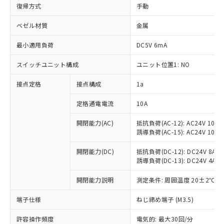
復帰方式
手動
ベゼル材質
金属
最小適用負荷
DC5V 6mA
スイッチユニット構成
ユニット位置1: NO
接点定格
接点構成
1a
定格通電電流
10A
※1 対応状況
開閉能力(AC)
抵抗負荷(AC-12): AC24V 10A/A
誘導負荷(AC-15): AC24V 10A/AC
対応済み：EU RoHS指令（10物質）の
開閉能力(DC)
抵抗負荷(DC-12): DC24V 8A/DC
非含有に対応した製品が提供可能な商品で
誘導負荷(DC-13): DC24V 4A/DC
す。
対応予定：EU RoHS指令（10物質）の非含
開閉能力説明
測定条件: 周囲温度 20±2℃、
ご利用条件
有に対応した製品に切り替える予定のある
商品です。
端子仕様
ねじ締め端子 (M3.5)
対応予定なし：EU RoHS指令（10物質）の
以下の条件をお読みいただき、同意のうえ
非含有に非対応の商品で、対応品を出す予
許容操作頻度
電気的: 最大30回/分
ご利用ください。