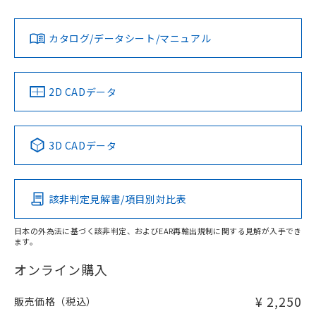
Yes
Yes
Yes
既に当社にて対応品への在庫切替を完了
対応状況
対応予定月
※1
※2
ダウンロードデータをご利用いただく前に、以下を必ずお読
していることから、特段のことがない限
みください。
カタログ/データシート/マニュアル
り、2022年1月12日より割愛しておりま
対応済み
ソフトウェアの使用条件
す。
LR型式承認
DNV型式承認
BV型式承認
KR型式承
（イギリス
（ノルウェー
（フランス
（韓国
船舶規格）
船舶規格）
船舶規格）
船舶規格
中国 RoHS
注意事項・凡例
2D CADデータ
No
No
No
No
中国 RoHS表
※1 ※2
3D CADデータ
この製品の規格認証/適合状況ページへ
Pb
Hg
Cd
Cr(VI)
その他の認証はこちらのページからご検索ください
該非判定見解書/項目別対比表
X
O
O
O
日本の外為法に基づく該非判定、およびEAR再輸出規制に関する見解が入手でき
ます。
"対応済み"や非含有の記載がされた商品であっても、流通
在庫等で未対応品が混在する可能性があります。
オンライン購入
非含有品が必要な際は、弊社営業部門もしくは販売店へお
問い合わせください。
¥ 2,250
販売価格（税込）