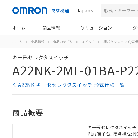
制御機器
Japan
ホーム
商品情報
ソリューション
ダ
ホーム
>
商品情報
>
商品カテゴリ
>
スイッチ
>
押ボタンスイッチ/表
キー形セレクタスイッチ
A22NK-2ML-01BA-P2
A22NK キー形セレクタスイッチ 形式仕様一覧
商品概要
キー形セレクタスイッチ（φ2
Plus端子台, 接点構成: NC