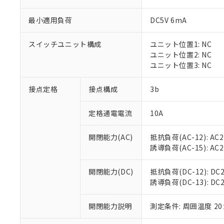
最小適用負荷
DC5V 6mA
スイッチユニット構成
ユニット位置1: NC
※1 対応状況
ユニット位置2: NC
ユニット位置3: NC
対応済み：EU
対応予定：EU R
接点定格
接点構成
3b
対応予定なし：EU
調査・確認中：EU
ご利用条件
定格通電電流
10A
非該当品：ライセ
※1 中国RoHS
仕入先様の事情に
開閉能力(AC)
抵抗負荷(AC-12): AC24
があります。
以下の条件をお読
「○」：最大均質
誘導負荷(AC-15): AC24V
「×」：最大均質
本サービスは
当社は、これ
*EU RoHS指令（10物
「－」：未確認で
鉛(Pb) 1000ppm以下、
くものです。
う）を輸出ま
開閉能力(DC)
抵抗負荷(DC-12): DC24
記
説明
六価クロム(Cr(Ⅵ)) 1
当社制御機器
などの必要な
誘導負荷(DC-13): DC24
フタル酸ビス(2-エチルヘ
号
*中国RoHS10物質の基準値 
ル（DBP） 1000ppm
在庫状況およ
当社は規制貨
Pb(鉛) :1000ppm、 Hg
但し、RoHS指令で産
のであり、閲
ます。
Cr(Ⅵ)(六価クロム) : 
フタル酸エステル類の４
開閉能力説明
測定条件: 周囲温度 2
○
一定数以
DBP(フタル酸ジブチル) :
い。
当社は貴社製
DEHP(フタル酸ビス(2-エ
正式な納期状
置等に一切使