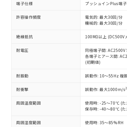
端子仕様
プッシュインPlus端
当社販売員に
※2 対応予定月
△
一定数に
当社は、貴社
オムロン制御
また当社は、
※2 環境保護使
在庫状況およ
部品在庫の切り替
たしません。
許容操作頻度
電気的: 最大30回/分
－
在庫なし
す。
機械的: 最大30回/分
「ｅ」：有害物質
機器販売
マイパーツ機
「10」：通常の
ている必要が
味します。
絶縁抵抗
100MΩ以上 (DC500V
空
受注生産
お客様が当ウ
※3 非含有証明
「－」：未確認で
白
が、当社の製
耐電圧
同極端子間: AC2500V 5
さい。
下記の非含有証明
各端子とアース間: AC250
※当社の共同
(初期値)
いる法人を指
EU RoHS指令（
51物質の非含有証
耐振動
誤動作: 10～55Hz 複
※本証明書は発行
また、RoHS指
混在することから
耐衝撃
誤動作: 最大1000m/s
既に当社にて対応
り割愛しておりま
周囲温度範囲
使用時: -25～70℃
保存時: -40～80℃
周囲湿度範囲
使用時: 35～85%RH