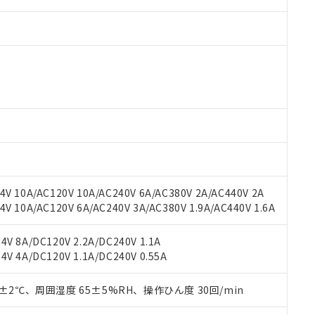
 RoHS指令（10物質）の非含有に対応した製品が提供可能な商品です
oHS指令（10物質）の非含有に対応した製品に切り替える予定のある
 RoHS指令（10物質）の非含有に非対応の商品で、対応品を出す予
 RoHS指令（10物質）の非含有の対応状況を調査中または確認中の
ンス料など無形物で、有害物質有無と関係のない商品です。
○×表
より、非含有部品としていたものが、含有品と判明した場合などやむ
V 10A/AC120V 10A/AC240V 6A/AC380V 2A/AC440V 2A
みいただき、同意のうえご利用ください。
材料含有率が中国RoHSの基準値以下であることを示します。
 10A/AC120V 6A/AC240V 3A/AC380V 1.9A/AC440V 1.6A
材料含有率が中国RoHSの基準値を超えていることを示します。
、当社制御機器事業取扱商品の当社在庫状況および標準価格(税抜)
ら貴社製品のうち、外国為替および外国貿易法に定める商品（以下｢
質）：
す。当社販売部門へお問い合わせください。
 水銀(Hg) 1000ppm以下、 カドミウム(Cd) 100ppm以下、
たは国外への提供する場合は、日本国政府の輸出許可(または役務取
V 8A/DC120V 2.2A/DC240V 1.1A
000ppm以下、ポリ臭化ビフェニル類(PBB) 1000ppm以下、ポリ臭化ジフェニルエーテル類(P
事業取扱商品の中には、本サービスの対象外となる商品もあること
手続きをとります。
V 4A/DC120V 1.1A/DC240V 0.55A
キシル) (DEHP)(別名：DOP) 1000ppm以下、フタル酸ブチルベンジル（BBP） 100
(GB/T26572)：
以下、フタル酸ジイソブチル (DIBP) 1000ppm以下
び標準価格照会結果は、記載している更新日時点での社内データに
物を破棄する場合は、完全に破砕するなど、違法に輸出されないよ
(水銀) : 1000ppm、 Cd(カドミウム) : 100ppm、
業用監視および制御機器に対する適用除外項目は除く。
覧された時点での実際の在庫および標準価格とは異なる場合がある
1000ppm、 PBBs(ポリ臭化ビフェニル類) : 1000ppm、 PBDEs(ポリ臭化ジフェニルエーテル類
物質については閾値を超える意図的な使用がないことを確認しています。
0±2℃、周囲湿度 65±5%RH、操作ひん度 30回/min
上の在庫あり
 1000ppm、 DIBP(フタル酸ジイソブチル) : 1000ppm、 BBP(フタル酸ブチルベンジル) :
品を、核兵器、ミサイル、化学兵器、生物兵器またはその他武器並
チルヘキシル)) : 1000ppm
況および標準価格はお客様のお取引先、またはお客様担当のオムロ
用いたしません。