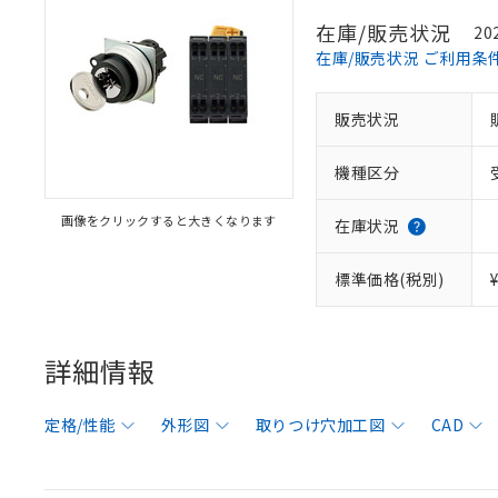
在庫/販売状況
20
在庫/販売状況 ご利用条
販売状況
機種区分
画像をクリックすると大きくなります
在庫状況
標準価格(税別)
詳細情報
定格/性能
外形図
取りつけ穴加工図
CAD