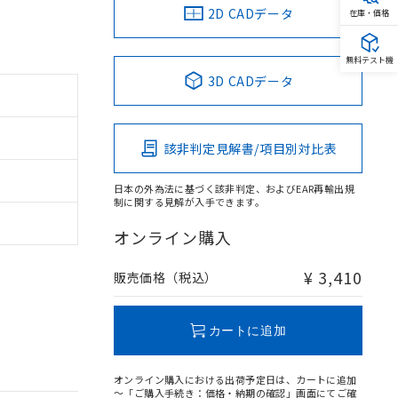
2D CADデータ
在庫・価格
無料テスト機
3D CADデータ
該非判定見解書/項目別対比表
日本の外為法に基づく該非判定、およびEAR再輸出規
制に関する見解が入手できます。
オンライン購入
¥ 3,410
販売価格（税込）
カートに追加
オンライン購入における出荷予定日は、カートに追加
～「ご購入手続き：価格・納期の確認」画面にてご確