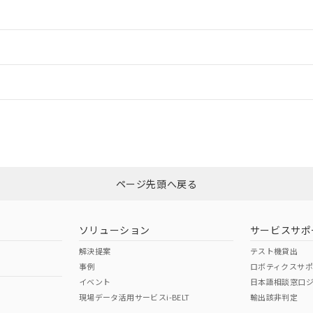
情報更新：2
ードすることができます。
情報更新：
ログイン/会員登録
状況については、「カスタマーサポートセンタ お客様相談室」または貴社担
みください。
非含有証明書
※3
ページ先頭へ戻る
ダウンロードはこちら
ソリューション
サービスサポ
解決提案
テスト機貸出
事例
ロボティクスサ
イベント
日本語相談窓口
現場データ活用サービスi-BELT
輸出該非判定