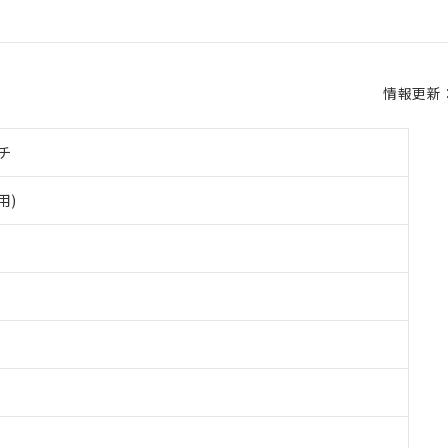
情報更新：2
チ
用)