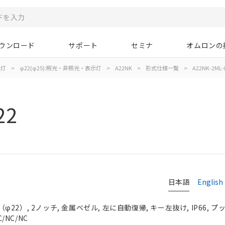
ウンロード
サポート
セミナ
オムロンの
示灯
>
φ22(φ25):照光・非照光・表示灯
>
A22NK
>
形式仕様一覧
>
A22NK-2ML-
22
日本語
English
2）, 2ノッチ, 金属ベゼル, 左に自動復帰, キー左抜け, IP66, 
/NC/NC