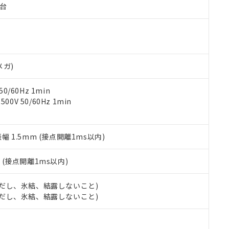
子台
ご相談ください。
は満たないが在庫あり
製品を第三者に販売する場合は、上記1、2および3の内容を当該第
機器販売店や当社販売拠点は「
販売ネットワーク
」をご確認くだ
販売先および販売に係わる関係者が違法に輸出するおそれがある場
用期限
び標準価格結果を当社の事前の承諾なく第三者に漏洩または開示し
え状況などにより、予定月が前後することがあります。
(最新の在庫状況については、お客様のお取引先、またはお客様担当
（10物質）のすべてが基準値以下であることを示します。
店・当社販売員にご確認ください)
能（部品リスト作成サービス）をご利用いただくには、I-Webメン
使用状況下において有害物質が外部に漏えいし、環境に深刻な影響を
あります。
メガ)
機種、また在庫状況の情報を公開していない機種
ェブサイト上で当社にご登録された部品リストについて、当社およ
書ダウンロード
す。当社販売部門へお問い合わせください。
品・サービスに関するお客様との取引・商談に必要な範囲で利用す
合意する
キャンセル
0/60Hz 1min
書をダウンロードすることができます。
0V 50/60Hz 1min
利用者とは、
"個人情報の共同利用に関して"
の「1.共同利用者の
します。
10物質）の非含有証明書
明書（当社基準）
振幅 1.5mm (接点開離1ms以内)
日時点で非含有を証明するもので、過去に遡って非含有を証明するも
令のフタル酸エステル類４物質の対応では、対応完了までの期間は出
備考欄に対応日を記載しておりました。
2
(接点開離1ms以内)
品への在庫切替を完了していることから、特段のことがない限り、20
す。
 (ただし、氷結、結露しないこと)
 (ただし、氷結、結露しないこと)