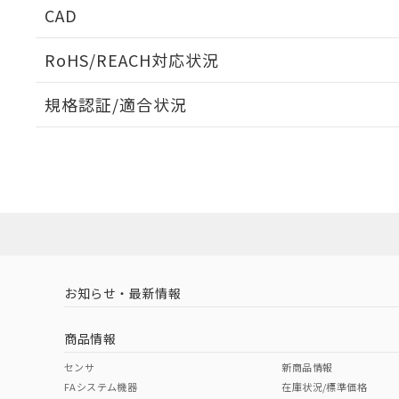
CAD
ログイン/会員登録いただくと、CADデータをダウンロ
RoHS/REACH対応状況
規格認証/適合状況
EU RoHS
注意事項・凡例
A22NK-2ML-01BA-P222についての規格認証/適合
員または販売店にお問い合わせください。
ダウンロードデータをご利用いただく前に、以下を必ずお読
対応状況
対応予定月
※1
※2
ソフトウェアの使用条件
対応済み
お知らせ・最新情報
中国 RoHS
注意事項・凡例
商品情報
中国 RoHS表
※1 ※2
センサ
新商品情報
FAシステム機器
在庫状況/標準価格