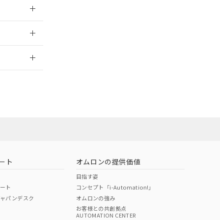
026/05/21
2026/7/29
当オムロン営業
お問い合わせ
ート
オムロンの提供価値
目指す姿
ポート
コンセプト「i-Automation!」
ジャパンデスク
オムロンの強み
お客様との共創拠点
AUTOMATION CENTER