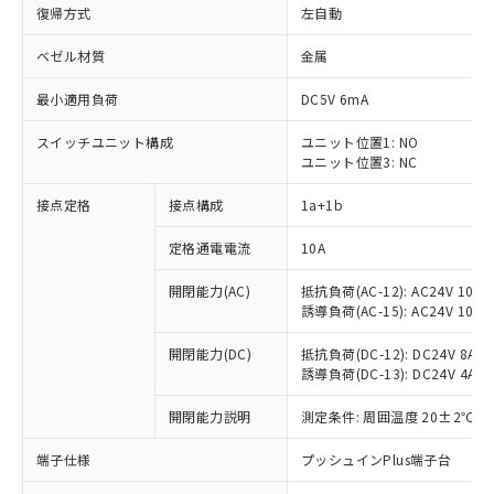
復帰方式
左自動
ベゼル材質
金属
最小適用負荷
DC5V 6mA
スイッチユニット構成
ユニット位置1: NO
ユニット位置3: NC
接点定格
接点構成
1a+1b
定格通電電流
10A
開閉能力(AC)
抵抗負荷(AC-12): AC24V 10A/A
誘導負荷(AC-15): AC24V 10A/AC
開閉能力(DC)
抵抗負荷(DC-12): DC24V 8A/DC
誘導負荷(DC-13): DC24V 4A/DC
※1 対応状況
開閉能力説明
測定条件: 周囲温度 20±2℃、
対応済み：EU RoHS指令（10物質）の
非含有に対応した製品が提供可能な商品で
端子仕様
プッシュインPlus端子台
す。