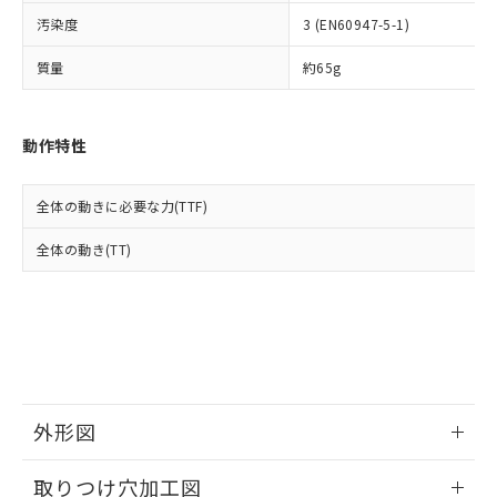
イソブチル) : 1000ppm、 BBP(フタル酸ブチルベンジ
△
一定数には満たないが在庫あり
いよう必要な手段を講じます。
ムロン制御機器販売店・当社販売員に
(DIBP) 1000ppm以下
ル) : 1000ppm、
汚染度
3 (EN60947-5-1)
当社は貴社製品を、核兵器、ミサイ
但し、RoHS指令で産業用監視および制御機器に対する
DEHP(フタル酸ビス(2-エチルヘキシル)) : 1000ppm
ご相談ください。
適用除外項目は除く。
ル、化学兵器、生物兵器またはその他
－
在庫なし(最新の在庫状況につ
オムロン制御機器販売店や当社販売拠
フタル酸エステル類の４物質については閾値を超える意
質量
約65g
武器並びにこれらの製造装置等に一切
いては、お客様のお取引先、ま
図的な使用がないことを確認しています。
点は「
販売ネットワーク
」をご確認
※2 環境保護使用期限
使用いたしません。
たはお客様担当のオムロン制御
ください。
当社は、貴社製品を第三者に販売する
機器販売店・当社販売員にご確
在庫状況および標準価格結果を当社の
※2 対応予定月
動作特性
「ｅ」：有害物質（10物質）のすべてが基
場合は、上記1、2および3の内容を当
認ください)
事前の承諾なく第三者に漏洩または開
準値以下であることを示します。
該第三者に通知します。また当社は、
示しないようお願いします。
部品在庫の切り替え状況などにより、予定
「10」：通常の使用状況下において有害物
販売先および販売に係わる関係者が違
マイパーツ機能（部品リスト作成サー
空
受注生産機種、また在庫状況の
全体の動きに必要な力(TTF)
月が前後することがあります。
質が外部に漏えいし、環境に深刻な影響を
法に輸出するおそれがある場合は、取
ビス）をご利用いただくには、I-Web
白
情報を公開していない機種
及ぼさない年数を意味します。
り引きをいたしません。
メンバーズにご登録されている必要が
全体の動き(TT)
「－」：未確認です。当社販売部門へお問
あります。
い合わせください。
お客様が当ウェブサイト上で当社にご
※3 非含有証明書ダウンロード
登録された部品リストについて、当社
および当社の共同利用者が、当社の製
下記の非含有証明書をダウンロードするこ
品・サービスに関するお客様との取
とができます。
合意する
キャンセル
引・商談に必要な範囲で利用すること
をご了承ください。
EU RoHS指令（10物質）の非含有証明書
外形図
※当社の共同利用者とは、
"個人情報
51物質の非含有証明書（当社基準）
の共同利用に関して"
の「1.共同利
情報更新：2026/05/21
※本証明書は発行日時点で非含有を証明す
用者の範囲」に記載されている法人を
取りつけ穴加工図
るもので、過去に遡って非含有を証明する