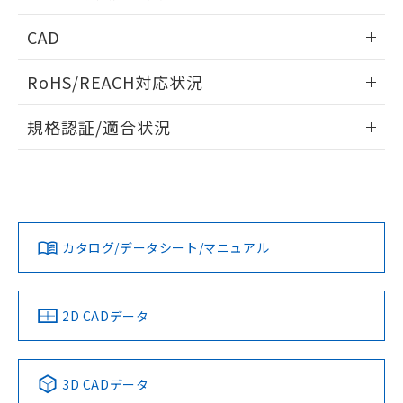
指します。
ものではありません。
情報更新：2026/05/21
CAD
また、RoHS指令のフタル酸エステル類４
物質の対応では、対応完了までの期間は出
ログイン/会員登録いただくと、CADデータをダウンロー
荷製品に未対応品が混在することから備考
RoHS/REACH対応状況
ドすることができます。
欄に対応日を記載しておりました。
既に当社にて対応品への在庫切替を完了
情報更新：2026/7/29
規格認証/適合状況
していることから、特段のことがない限
り、2022年1月12日より割愛しておりま
ログイン/会員登録
EU RoHS
注意事項・凡例
A22NK-2ML-01BA-P102についての規格認証/適合状況につい
す。
ては、「カスタマーサポートセンタ お客様相談室」または貴
社担当オムロン営業員または販売店にお問い合わせくださ
対応状況
対応予定月
※1
※2
い。
ダウンロードデータをご利用いただく前に、以下を必ずお読
みください。
カタログ/データシート/マニュアル
対応済み
ソフトウェアの使用条件
お問い合わせ
中国 RoHS
注意事項・凡例
2D CADデータ
中国 RoHS表
※1 ※2
3D CADデータ