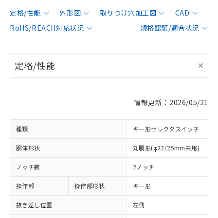
定格/性能
外形図
取りつけ穴加工図
CAD
RoHS/REACH対応状況
規格認証/適合状況
定格/性能
情報更新：2026/05/21
種類
キー形セレクタスイッチ
胴体形状
丸胴形(φ22/25mm共用)
ノッチ数
2ノッチ
操作部
操作部形状
キー形
抜き差し位置
左側