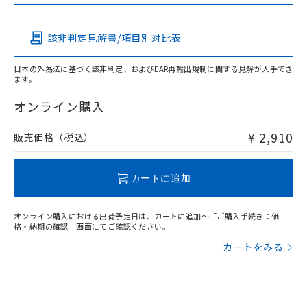
Pb
Hg
Cd
Cr(VI)
該非判定見解書/項目別対比表
X
O
O
O
日本の外為法に基づく該非判定、およびEAR再輸出規制に関する見解が入手でき
ます。
"対応済み"や非含有の記載がされた商品であっても、流通
在庫等で未対応品が混在する可能性があります。
オンライン購入
非含有品が必要な際は、弊社営業部門もしくは販売店へお
問い合わせください。
¥ 2,910
販売価格（税込）
この製品のRoHS/REACH対応状況ページへ
カートに追加
オンライン購入における出荷予定日は、カートに追加～「ご購入手続き：価
格・納期の確認」画面にてご確認ください。
カートをみる