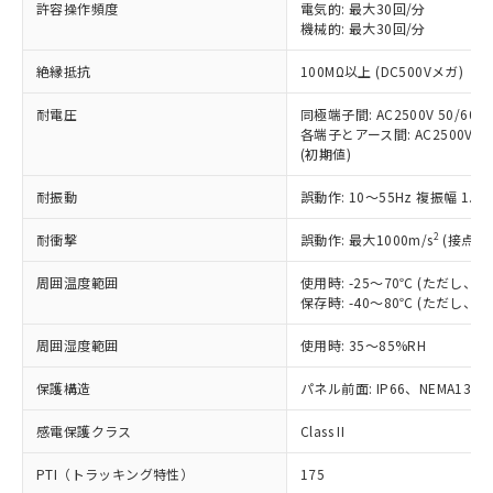
許容操作頻度
電気的: 最大30回/分
対応予定：EU RoHS指令（10物質）の非含
ご利用条件
機械的: 最大30回/分
有に対応した製品に切り替える予定のある
商品です。
絶縁抵抗
100MΩ以上 (DC500Vメガ)
対応予定なし：EU RoHS指令（10物質）の
以下の条件をお読みいただき、同意のうえ
非含有に非対応の商品で、対応品を出す予
耐電圧
同極端子間: AC2500V 50/60Hz
ご利用ください。
定はありません。
各端子とアース間: AC2500V 50/
調査・確認中：EU RoHS指令（10物質）の
(初期値)
本サービスは、当社制御機器事業取扱
※1 中国RoHS○×表
非含有の対応状況を調査中または確認中の
商品の当社在庫状況および標準価格
商品です。
耐振動
誤動作: 10～55Hz 複振幅 1.
(税抜)を提供させていただくもので
「○」：最大均質材料含有率が中国RoHSの
非該当品：ライセンス料など無形物で、有
す。
基準値以下であることを示します。
2
耐衝撃
誤動作: 最大1000m/s
(接点開
害物質有無と関係のない商品です。
当社制御機器事業取扱商品の中には、
「×」：最大均質材料含有率が中国RoHSの
仕入先様の事情により、非含有部品として
本サービスの対象外となる商品もある
周囲温度範囲
使用時: -25～70℃ (ただし
基準値を超えていることを示します。
いたものが、含有品と判明した場合などや
当社は、これら貴社製品のうち、外国
ことをご了承ください。
保存時: -40～80℃ (ただし
「－」：未確認です。当社販売部門へお問
むを得ず変更することがあります。
為替および外国貿易法に定める商品
在庫状況および標準価格照会結果は、
い合わせください。
（以下｢規制貨物等」という）を輸出
周囲湿度範囲
記載している更新日時点での社内デー
使用時: 35～85%RH
*EU RoHS指令（10物質）：
または国外への提供する場合は、日本
記
タに基づき作成されるものであり、閲
説明
鉛(Pb) 1000ppm以下、 水銀(Hg) 1000ppm以下、 カド
*中国RoHS10物質の基準値 (GB/T26572)：
国政府の輸出許可(または役務取引許
保護構造
パネル前面: IP66、NEMA13
号
覧された時点での実際の在庫および標
ミウム(Cd) 100ppm以下、
Pb(鉛) :1000ppm、 Hg(水銀) : 1000ppm、 Cd(カドミウ
可)を取得するなどの必要な手続きを
六価クロム(Cr(Ⅵ)) 1000ppm以下、ポリ臭化ビフェニル
ム) : 100ppm、
準価格とは異なる場合があることをご
類(PBB) 1000ppm以下、ポリ臭化ジフェニルエーテル類
Cr(Ⅵ)(六価クロム) : 1000ppm、 PBBs(ポリ臭化ビフェ
感電保護クラス
とります。
Class II
了承ください。
(PBDE) 1000ppm以下、フタル酸ビス(2-エチルヘキシ
○
一定数以上の在庫あり
ニル類) : 1000ppm、 PBDEs(ポリ臭化ジフェニルエーテ
当社は規制貨物を破棄する場合は、完
ル) (DEHP)(別名：DOP) 1000ppm以下、フタル酸ブチ
正式な納期状況および標準価格はお客
ル類) : 1000ppm、
PTI（トラッキング特性）
175
ルベンジル（BBP） 1000ppm以下、フタル酸ジブチル
全に破砕するなど、違法に輸出されな
DBP(フタル酸ジブチル) : 1000ppm、 DIBP(フタル酸ジ
様のお取引先、またはお客様担当のオ
（DBP） 1000ppm以下、フタル酸ジイソブチル