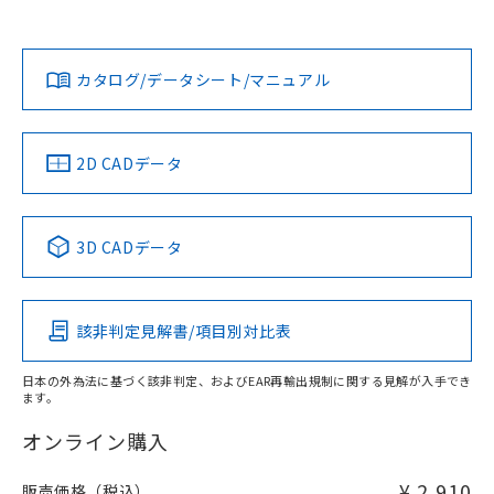
欄に対応日を記載しておりました。
社担当オムロン営業員または販売店にお問い合わせくださ
既に当社にて対応品への在庫切替を完了
対応状況
対応予定月
※1
※2
い。
ダウンロードデータをご利用いただく前に、以下を必ずお読
していることから、特段のことがない限
みください。
り、2022年1月12日より割愛しておりま
カタログ/データシート/マニュアル
対応済み
ソフトウェアの使用条件
す。
お問い合わせ
中国 RoHS
注意事項・凡例
2D CADデータ
中国 RoHS表
※1 ※2
3D CADデータ
Pb
Hg
Cd
Cr(VI)
該非判定見解書/項目別対比表
X
O
O
O
日本の外為法に基づく該非判定、およびEAR再輸出規制に関する見解が入手でき
ます。
"対応済み"や非含有の記載がされた商品であっても、流通
在庫等で未対応品が混在する可能性があります。
オンライン購入
非含有品が必要な際は、弊社営業部門もしくは販売店へお
問い合わせください。
¥ 2,910
販売価格（税込）