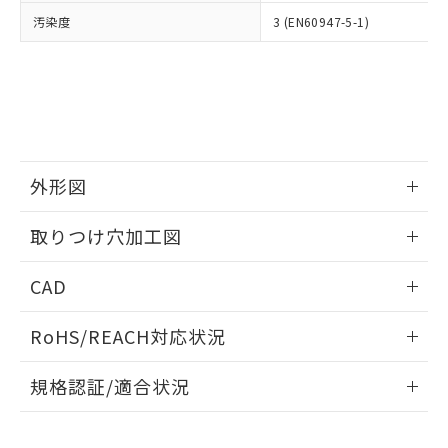
当社は、貴社製品を第三者に販売する
機器販売店・当社販売員にご確
在庫状況および標準価格結果を当社の
汚染度
3 (EN60947-5-1)
※2 対応予定月
「ｅ」：有害物質（10物質）のすべてが基
場合は、上記1、2および3の内容を当
認ください)
事前の承諾なく第三者に漏洩または開
準値以下であることを示します。
該第三者に通知します。また当社は、
示しないようお願いします。
部品在庫の切り替え状況などにより、予定
「10」：通常の使用状況下において有害物
販売先および販売に係わる関係者が違
マイパーツ機能（部品リスト作成サー
空
受注生産機種、また在庫状況の
月が前後することがあります。
質が外部に漏えいし、環境に深刻な影響を
法に輸出するおそれがある場合は、取
ビス）をご利用いただくには、I-Web
白
情報を公開していない機種
及ぼさない年数を意味します。
り引きをいたしません。
メンバーズにご登録されている必要が
「－」：未確認です。当社販売部門へお問
あります。
い合わせください。
お客様が当ウェブサイト上で当社にご
※3 非含有証明書ダウンロード
外形図
登録された部品リストについて、当社
および当社の共同利用者が、当社の製
下記の非含有証明書をダウンロードするこ
情報更新：2026/05/21
品・サービスに関するお客様との取
取りつけ穴加工図
とができます。
合意する
キャンセル
引・商談に必要な範囲で利用すること
をご了承ください。
情報更新：2026/05/21
EU RoHS指令（10物質）の非含有証明書
CAD
※当社の共同利用者とは、
"個人情報
51物質の非含有証明書（当社基準）
の共同利用に関して"
の「1.共同利
ログイン/会員登録いただくと、CADデータをダウンロー
※本証明書は発行日時点で非含有を証明す
用者の範囲」に記載されている法人を
RoHS/REACH対応状況
ドすることができます。
るもので、過去に遡って非含有を証明する
指します。
ものではありません。
情報更新：2026/7/29
規格認証/適合状況
また、RoHS指令のフタル酸エステル類４
物質の対応では、対応完了までの期間は出
ログイン/会員登録
EU RoHS
注意事項・凡例
A22NK-2ML-01BA-P101についての規格認証/適合状況につい
荷製品に未対応品が混在することから備考
ては、「カスタマーサポートセンタ お客様相談室」または貴