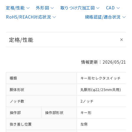
定格/性能
外形図
取りつけ穴加工図
CAD
RoHS/REACH対応状況
規格認証/適合状況
定格/性能
情報更新：2026/05/21
種類
キー形セレクタスイッチ
胴体形状
丸胴形(φ22/25mm共用)
ノッチ数
2ノッチ
操作部
操作部形状
キー形
抜き差し位置
左側