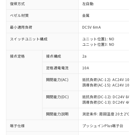
復帰方式
左自動
ベゼル材質
金属
最小適用負荷
DC5V 6mA
スイッチユニット構成
ユニット位置1: NO
ユニット位置3: NO
接点定格
接点構成
2a
定格通電電流
10A
※1 対応状況
開閉能力(AC)
抵抗負荷(AC-12): AC24V 10A/A
誘導負荷(AC-15): AC24V 10A/AC
対応済み：EU RoHS指令（10物質）の
非含有に対応した製品が提供可能な商品で
開閉能力(DC)
抵抗負荷(DC-12): DC24V 8A/DC
す。
誘導負荷(DC-13): DC24V 4A/DC
対応予定：EU RoHS指令（10物質）の非含
ご利用条件
有に対応した製品に切り替える予定のある
開閉能力説明
測定条件: 周囲温度 20±2℃、
商品です。
端子仕様
プッシュインPlus端子台
対応予定なし：EU RoHS指令（10物質）の
以下の条件をお読みいただき、同意のうえ
非含有に非対応の商品で、対応品を出す予