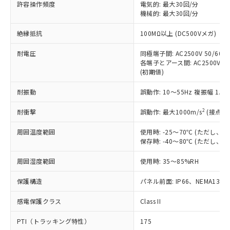
ご利用ください。
許容操作頻度
電気的: 最大30回/分
定はありません。
機械的: 最大30回/分
調査・確認中：EU RoHS指令（10物質）の
本サービスは、当社制御機器事業取扱
※1 中国RoHS○×表
非含有の対応状況を調査中または確認中の
絶縁抵抗
100MΩ以上 (DC500Vメガ)
商品の当社在庫状況および標準価格
商品です。
(税抜)を提供させていただくもので
「○」：最大均質材料含有率が中国RoHSの
非該当品：ライセンス料など無形物で、有
耐電圧
同極端子間: AC2500V 50/60Hz
す。
基準値以下であることを示します。
害物質有無と関係のない商品です。
各端子とアース間: AC2500V 50/
当社制御機器事業取扱商品の中には、
「×」：最大均質材料含有率が中国RoHSの
仕入先様の事情により、非含有部品として
(初期値)
本サービスの対象外となる商品もある
基準値を超えていることを示します。
いたものが、含有品と判明した場合などや
当社は、これら貴社製品のうち、外国
ことをご了承ください。
「－」：未確認です。当社販売部門へお問
耐振動
誤動作: 10～55Hz 複振幅 1.
むを得ず変更することがあります。
為替および外国貿易法に定める商品
在庫状況および標準価格照会結果は、
い合わせください。
（以下｢規制貨物等」という）を輸出
記載している更新日時点での社内デー
2
耐衝撃
誤動作: 最大1000m/s
(接点開
*EU RoHS指令（10物質）：
または国外への提供する場合は、日本
記
タに基づき作成されるものであり、閲
説明
鉛(Pb) 1000ppm以下、 水銀(Hg) 1000ppm以下、 カド
*中国RoHS10物質の基準値 (GB/T26572)：
国政府の輸出許可(または役務取引許
号
覧された時点での実際の在庫および標
ミウム(Cd) 100ppm以下、
周囲温度範囲
使用時: -25～70℃ (ただし
Pb(鉛) :1000ppm、 Hg(水銀) : 1000ppm、 Cd(カドミウ
可)を取得するなどの必要な手続きを
六価クロム(Cr(Ⅵ)) 1000ppm以下、ポリ臭化ビフェニル
ム) : 100ppm、
保存時: -40～80℃ (ただし
準価格とは異なる場合があることをご
類(PBB) 1000ppm以下、ポリ臭化ジフェニルエーテル類
Cr(Ⅵ)(六価クロム) : 1000ppm、 PBBs(ポリ臭化ビフェ
とります。
了承ください。
(PBDE) 1000ppm以下、フタル酸ビス(2-エチルヘキシ
○
一定数以上の在庫あり
ニル類) : 1000ppm、 PBDEs(ポリ臭化ジフェニルエーテ
当社は規制貨物を破棄する場合は、完
周囲湿度範囲
使用時: 35～85%RH
ル) (DEHP)(別名：DOP) 1000ppm以下、フタル酸ブチ
正式な納期状況および標準価格はお客
ル類) : 1000ppm、
ルベンジル（BBP） 1000ppm以下、フタル酸ジブチル
全に破砕するなど、違法に輸出されな
DBP(フタル酸ジブチル) : 1000ppm、 DIBP(フタル酸ジ
様のお取引先、またはお客様担当のオ
（DBP） 1000ppm以下、フタル酸ジイソブチル
イソブチル) : 1000ppm、 BBP(フタル酸ブチルベンジ
△
一定数には満たないが在庫あり
保護構造
パネル前面: IP66、NEMA13
いよう必要な手段を講じます。
ムロン制御機器販売店・当社販売員に
(DIBP) 1000ppm以下
ル) : 1000ppm、
当社は貴社製品を、核兵器、ミサイ
但し、RoHS指令で産業用監視および制御機器に対する
DEHP(フタル酸ビス(2-エチルヘキシル)) : 1000ppm
ご相談ください。
適用除外項目は除く。
感電保護クラス
Class II
ル、化学兵器、生物兵器またはその他
－
在庫なし(最新の在庫状況につ
オムロン制御機器販売店や当社販売拠
フタル酸エステル類の４物質については閾値を超える意
武器並びにこれらの製造装置等に一切
いては、お客様のお取引先、ま
図的な使用がないことを確認しています。
点は「
販売ネットワーク
」をご確認
PTI（トラッキング特性）
175
※2 環境保護使用期限
使用いたしません。
たはお客様担当のオムロン制御
ください。