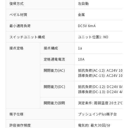
復帰方式
左自動
ベゼル材質
金属
最小適用負荷
DC5V 6mA
スイッチユニット構成
ユニット位置1: NO
接点定格
接点構成
1a
定格通電電流
10A
※1 対応状況
開閉能力(AC)
抵抗負荷(AC-12): AC24V 10A/A
誘導負荷(AC-15): AC24V 10A/AC
対応済み：EU RoHS指令（10物質）の
開閉能力(DC)
抵抗負荷(DC-12): DC24V 8A/DC
非含有に対応した製品が提供可能な商品で
誘導負荷(DC-13): DC24V 4A/DC
す。
対応予定：EU RoHS指令（10物質）の非含
開閉能力説明
測定条件: 周囲温度 20±2℃、
ご利用条件
有に対応した製品に切り替える予定のある
商品です。
端子仕様
プッシュインPlus端子台
対応予定なし：EU RoHS指令（10物質）の
以下の条件をお読みいただき、同意のうえ
非含有に非対応の商品で、対応品を出す予
許容操作頻度
電気的: 最大30回/分
ご利用ください。