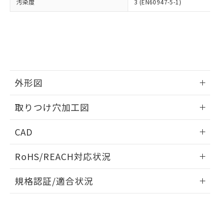
当社は、貴社製品を第三者に販売する
汚染度
3 (EN60947-5-1)
機器販売店・当社販売員にご確
在庫状況および標準価格結果を当社の
※2 対応予定月
「ｅ」：有害物質（10物質）のすべてが基
場合は、上記1、2および3の内容を当
認ください)
事前の承諾なく第三者に漏洩または開
準値以下であることを示します。
該第三者に通知します。また当社は、
示しないようお願いします。
部品在庫の切り替え状況などにより、予定
「10」：通常の使用状況下において有害物
販売先および販売に係わる関係者が違
マイパーツ機能（部品リスト作成サー
空
受注生産機種、また在庫状況の
月が前後することがあります。
質が外部に漏えいし、環境に深刻な影響を
法に輸出するおそれがある場合は、取
ビス）をご利用いただくには、I-Web
白
情報を公開していない機種
及ぼさない年数を意味します。
り引きをいたしません。
メンバーズにご登録されている必要が
「－」：未確認です。当社販売部門へお問
あります。
い合わせください。
お客様が当ウェブサイト上で当社にご
外形図
※3 非含有証明書ダウンロード
登録された部品リストについて、当社
および当社の共同利用者が、当社の製
情報更新：2026/05/21
下記の非含有証明書をダウンロードするこ
取りつけ穴加工図
品・サービスに関するお客様との取
とができます。
合意する
キャンセル
引・商談に必要な範囲で利用すること
情報更新：2026/05/21
をご了承ください。
CAD
EU RoHS指令（10物質）の非含有証明書
※当社の共同利用者とは、
"個人情報
51物質の非含有証明書（当社基準）
の共同利用に関して"
の「1.共同利
ログイン/会員登録いただくと、CADデータをダウンロー
RoHS/REACH対応状況
※本証明書は発行日時点で非含有を証明す
用者の範囲」に記載されている法人を
ドすることができます。
るもので、過去に遡って非含有を証明する
指します。
情報更新：2026/7/29
ものではありません。
規格認証/適合状況
また、RoHS指令のフタル酸エステル類４
ログイン/会員登録
EU RoHS
注意事項・凡例
物質の対応では、対応完了までの期間は出
A22NK-2ML-01BA-P100についての規格認証/適合状況につい
荷製品に未対応品が混在することから備考
ては、「カスタマーサポートセンタ お客様相談室」または貴
欄に対応日を記載しておりました。
社担当オムロン営業員または販売店にお問い合わせくださ