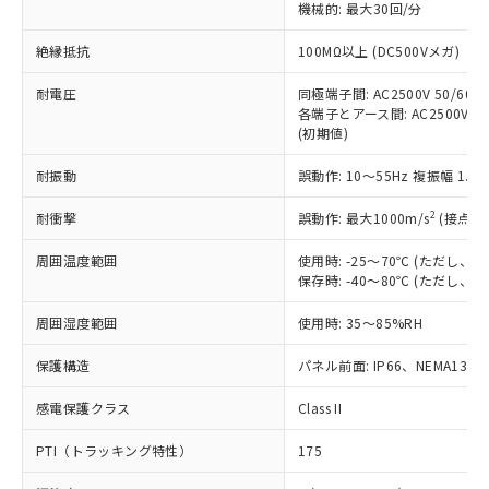
定はありません。
機械的: 最大30回/分
調査・確認中：EU RoHS指令（10物質）の
本サービスは、当社制御機器事業取扱
※1 中国RoHS○×表
非含有の対応状況を調査中または確認中の
絶縁抵抗
100MΩ以上 (DC500Vメガ)
商品の当社在庫状況および標準価格
商品です。
(税抜)を提供させていただくもので
「○」：最大均質材料含有率が中国RoHSの
耐電圧
同極端子間: AC2500V 50/60Hz
非該当品：ライセンス料など無形物で、有
す。
各端子とアース間: AC2500V 50/
基準値以下であることを示します。
害物質有無と関係のない商品です。
当社制御機器事業取扱商品の中には、
(初期値)
「×」：最大均質材料含有率が中国RoHSの
仕入先様の事情により、非含有部品として
本サービスの対象外となる商品もある
基準値を超えていることを示します。
いたものが、含有品と判明した場合などや
当社は、これら貴社製品のうち、外国
耐振動
誤動作: 10～55Hz 複振幅 1.
ことをご了承ください。
「－」：未確認です。当社販売部門へお問
むを得ず変更することがあります。
為替および外国貿易法に定める商品
在庫状況および標準価格照会結果は、
い合わせください。
（以下｢規制貨物等」という）を輸出
2
耐衝撃
誤動作: 最大1000m/s
(接点開
記載している更新日時点での社内デー
*EU RoHS指令（10物質）：
または国外への提供する場合は、日本
記
タに基づき作成されるものであり、閲
説明
鉛(Pb) 1000ppm以下、 水銀(Hg) 1000ppm以下、 カド
*中国RoHS10物質の基準値 (GB/T26572)：
周囲温度範囲
使用時: -25～70℃ (ただし
国政府の輸出許可(または役務取引許
号
覧された時点での実際の在庫および標
ミウム(Cd) 100ppm以下、
Pb(鉛) :1000ppm、 Hg(水銀) : 1000ppm、 Cd(カドミウ
保存時: -40～80℃ (ただし
可)を取得するなどの必要な手続きを
六価クロム(Cr(Ⅵ)) 1000ppm以下、ポリ臭化ビフェニル
ム) : 100ppm、
準価格とは異なる場合があることをご
類(PBB) 1000ppm以下、ポリ臭化ジフェニルエーテル類
Cr(Ⅵ)(六価クロム) : 1000ppm、 PBBs(ポリ臭化ビフェ
とります。
了承ください。
(PBDE) 1000ppm以下、フタル酸ビス(2-エチルヘキシ
○
一定数以上の在庫あり
ニル類) : 1000ppm、 PBDEs(ポリ臭化ジフェニルエーテ
周囲湿度範囲
使用時: 35～85%RH
当社は規制貨物を破棄する場合は、完
ル) (DEHP)(別名：DOP) 1000ppm以下、フタル酸ブチ
正式な納期状況および標準価格はお客
ル類) : 1000ppm、
ルベンジル（BBP） 1000ppm以下、フタル酸ジブチル
全に破砕するなど、違法に輸出されな
DBP(フタル酸ジブチル) : 1000ppm、 DIBP(フタル酸ジ
様のお取引先、またはお客様担当のオ
保護構造
パネル前面: IP66、NEMA13
（DBP） 1000ppm以下、フタル酸ジイソブチル
イソブチル) : 1000ppm、 BBP(フタル酸ブチルベンジ
△
一定数には満たないが在庫あり
いよう必要な手段を講じます。
ムロン制御機器販売店・当社販売員に
(DIBP) 1000ppm以下
ル) : 1000ppm、
当社は貴社製品を、核兵器、ミサイ
但し、RoHS指令で産業用監視および制御機器に対する
DEHP(フタル酸ビス(2-エチルヘキシル)) : 1000ppm
ご相談ください。
感電保護クラス
Class II
適用除外項目は除く。
ル、化学兵器、生物兵器またはその他
－
在庫なし(最新の在庫状況につ
オムロン制御機器販売店や当社販売拠
フタル酸エステル類の４物質については閾値を超える意
武器並びにこれらの製造装置等に一切
いては、お客様のお取引先、ま
図的な使用がないことを確認しています。
PTI（トラッキング特性）
175
点は「
販売ネットワーク
」をご確認
※2 環境保護使用期限
使用いたしません。
たはお客様担当のオムロン制御
ください。