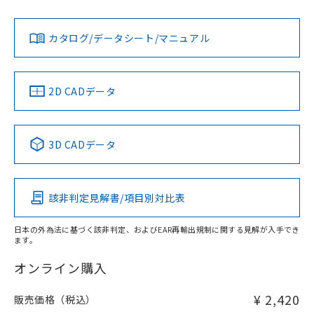
既に当社にて対応品への在庫切替を完了
対応状況
対応予定月
※1
※2
い。
ダウンロードデータをご利用いただく前に、以下を必ずお読
していることから、特段のことがない限
みください。
カタログ/データシート/マニュアル
り、2022年1月12日より割愛しておりま
対応済み
ソフトウェアの使用条件
お問い合わせ
す。
中国 RoHS
注意事項・凡例
2D CADデータ
中国 RoHS表
※1 ※2
3D CADデータ
Pb
Hg
Cd
Cr(VI)
該非判定見解書/項目別対比表
X
O
O
O
日本の外為法に基づく該非判定、およびEAR再輸出規制に関する見解が入手でき
ます。
"対応済み"や非含有の記載がされた商品であっても、流通
在庫等で未対応品が混在する可能性があります。
オンライン購入
非含有品が必要な際は、弊社営業部門もしくは販売店へお
問い合わせください。
¥ 2,420
販売価格（税込）