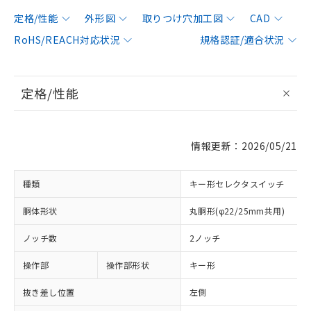
定格/性能
外形図
取りつけ穴加工図
CAD
RoHS/REACH対応状況
規格認証/適合状況
定格/性能
情報更新：2026/05/21
種類
キー形セレクタスイッチ
胴体形状
丸胴形(φ22/25mm共用)
ノッチ数
2ノッチ
操作部
操作部形状
キー形
抜き差し位置
左側