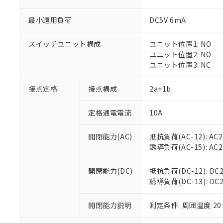
最小適用負荷
DC5V 6mA
スイッチユニット構成
ユニット位置1: NO
※1 対応状況
ユニット位置2: NO
ユニット位置3: NC
対応済み：EU
対応予定：EU R
接点定格
接点構成
2a+1b
対応予定なし：EU
調査・確認中：EU
ご利用条件
定格通電電流
10A
非該当品：ライセ
※1 中国RoHS
仕入先様の事情に
開閉能力(AC)
抵抗負荷(AC-12): AC24
があります。
以下の条件をお読
「○」：最大均質
誘導負荷(AC-15): AC24V
「×」：最大均質
本サービスは
当社は、これ
*EU RoHS指令（10物
「－」：未確認で
鉛(Pb) 1000ppm以下、
くものです。
う）を輸出ま
開閉能力(DC)
抵抗負荷(DC-12): DC24
記
説明
六価クロム(Cr(Ⅵ)) 1
当社制御機器
などの必要な
誘導負荷(DC-13): DC24
フタル酸ビス(2-エチルヘ
号
*中国RoHS10物質の基準値 
ル（DBP） 1000ppm
在庫状況およ
当社は規制貨
Pb(鉛) :1000ppm、 Hg
但し、RoHS指令で産
のであり、閲
ます。
Cr(Ⅵ)(六価クロム) : 
フタル酸エステル類の４
開閉能力説明
測定条件: 周囲温度 2
○
一定数以
DBP(フタル酸ジブチル) :
い。
当社は貴社製
DEHP(フタル酸ビス(2-エ
正式な納期状
置等に一切使