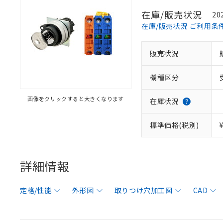
在庫/販売状況
20
在庫/販売状況 ご利用条
販売状況
機種区分
画像をクリックすると大きくなります
在庫状況
標準価格(税別)
詳細情報
定格/性能
外形図
取りつけ穴加工図
CAD