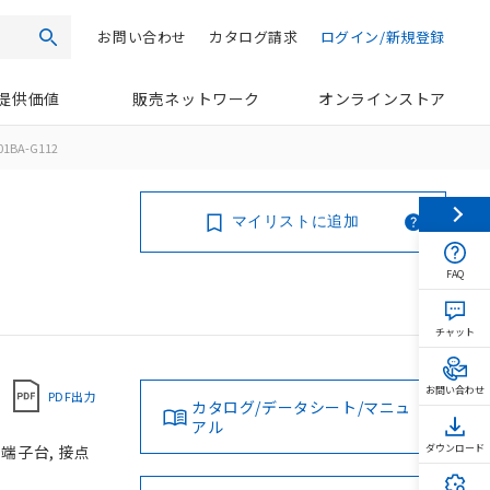
お問い合わせ
カタログ請求
ログイン/新規登録
検索
提供価値
販売ネットワーク
オンラインストア
01BA-G112
マイリストに追加
FAQ
チャット
お問い合わせ
PDF出力
カタログ/データシート/マニュ
アル
じ端子台, 接点
ダウンロード