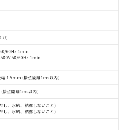
ご相談ください。
は満たないが在庫あり
製品を第三者に販売する場合は、上記1、2および3の内容を当該第
機器販売店や当社販売拠点は「
販売ネットワーク
」をご確認くだ
販売先および販売に係わる関係者が違法に輸出するおそれがある場
用期限
び標準価格結果を当社の事前の承諾なく第三者に漏洩または開示し
え状況などにより、予定月が前後することがあります。
(最新の在庫状況については、お客様のお取引先、またはお客様担当
（10物質）のすべてが基準値以下であることを示します。
店・当社販売員にご確認ください)
能（部品リスト作成サービス）をご利用いただくには、I-Webメン
使用状況下において有害物質が外部に漏えいし、環境に深刻な影響を
あります。
メガ)
機種、また在庫状況の情報を公開していない機種
ェブサイト上で当社にご登録された部品リストについて、当社およ
書ダウンロード
す。当社販売部門へお問い合わせください。
品・サービスに関するお客様との取引・商談に必要な範囲で利用す
合意する
キャンセル
0/60Hz 1min
書をダウンロードすることができます。
0V 50/60Hz 1min
利用者とは、
"個人情報の共同利用に関して"
の「1.共同利用者の
します。
10物質）の非含有証明書
明書（当社基準）
振幅 1.5mm (接点開離1ms以内)
日時点で非含有を証明するもので、過去に遡って非含有を証明するも
令のフタル酸エステル類４物質の対応では、対応完了までの期間は出
備考欄に対応日を記載しておりました。
2
(接点開離1ms以内)
品への在庫切替を完了していることから、特段のことがない限り、20
す。
 (ただし、氷結、結露しないこと)
 (ただし、氷結、結露しないこと)