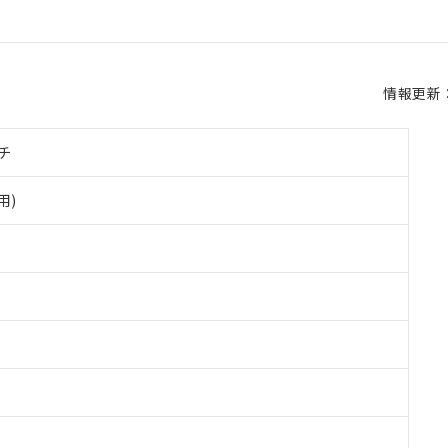
情報更新：2
チ
用)