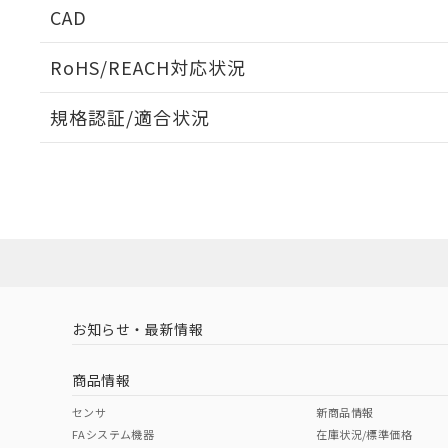
CAD
ログイン/会員登録いただくと、CADデータをダウンロ
RoHS/REACH対応状況
規格認証/適合状況
EU RoHS
注意事項・凡例
UL認証
CSA認証
CEマーキング
ダウンロードデータをご利用いただく前に、以下を必ずお読
Yes
Yes
Yes
対応状況
対応予定月
※1
※2
ソフトウェアの使用条件
対応済み
LR型式承認
DNV型式承認
BV型式承認
KR
（イギリス
（ノルウェー
（フランス
（
お知らせ・最新情報
中国 RoHS
注意事項・凡例
船舶規格）
船舶規格）
船舶規格）
船
商品情報
No
No
No
No
中国 RoHS表
※1 ※2
センサ
新商品情報
FAシステム機器
在庫状況/標準価格