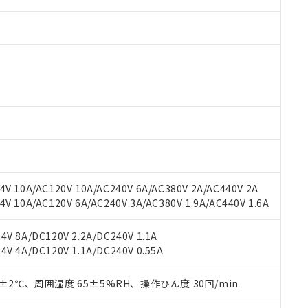
 RoHS指令（10物質）の非含有に対応した製品が提供可能な商品です
oHS指令（10物質）の非含有に対応した製品に切り替える予定のある
 RoHS指令（10物質）の非含有に非対応の商品で、対応品を出す予
 RoHS指令（10物質）の非含有の対応状況を調査中または確認中の
ンス料など無形物で、有害物質有無と関係のない商品です。
○×表
より、非含有部品としていたものが、含有品と判明した場合などやむ
V 10A/AC120V 10A/AC240V 6A/AC380V 2A/AC440V 2A
みいただき、同意のうえご利用ください。
材料含有率が中国RoHSの基準値以下であることを示します。
 10A/AC120V 6A/AC240V 3A/AC380V 1.9A/AC440V 1.6A
材料含有率が中国RoHSの基準値を超えていることを示します。
、当社制御機器事業取扱商品の当社在庫状況および標準価格(税抜)
ら貴社製品のうち、外国為替および外国貿易法に定める商品（以下｢
質）：
す。当社販売部門へお問い合わせください。
 水銀(Hg) 1000ppm以下、 カドミウム(Cd) 100ppm以下、
たは国外への提供する場合は、日本国政府の輸出許可(または役務取
V 8A/DC120V 2.2A/DC240V 1.1A
000ppm以下、ポリ臭化ビフェニル類(PBB) 1000ppm以下、ポリ臭化ジフェニルエーテル類(P
事業取扱商品の中には、本サービスの対象外となる商品もあること
手続きをとります。
V 4A/DC120V 1.1A/DC240V 0.55A
キシル) (DEHP)(別名：DOP) 1000ppm以下、フタル酸ブチルベンジル（BBP） 100
(GB/T26572)：
以下、フタル酸ジイソブチル (DIBP) 1000ppm以下
び標準価格照会結果は、記載している更新日時点での社内データに
物を破棄する場合は、完全に破砕するなど、違法に輸出されないよ
(水銀) : 1000ppm、 Cd(カドミウム) : 100ppm、
業用監視および制御機器に対する適用除外項目は除く。
覧された時点での実際の在庫および標準価格とは異なる場合がある
1000ppm、 PBBs(ポリ臭化ビフェニル類) : 1000ppm、 PBDEs(ポリ臭化ジフェニルエーテル類
物質については閾値を超える意図的な使用がないことを確認しています。
0±2℃、周囲湿度 65±5%RH、操作ひん度 30回/min
上の在庫あり
 1000ppm、 DIBP(フタル酸ジイソブチル) : 1000ppm、 BBP(フタル酸ブチルベンジル) :
品を、核兵器、ミサイル、化学兵器、生物兵器またはその他武器並
チルヘキシル)) : 1000ppm
況および標準価格はお客様のお取引先、またはお客様担当のオムロ
用いたしません。