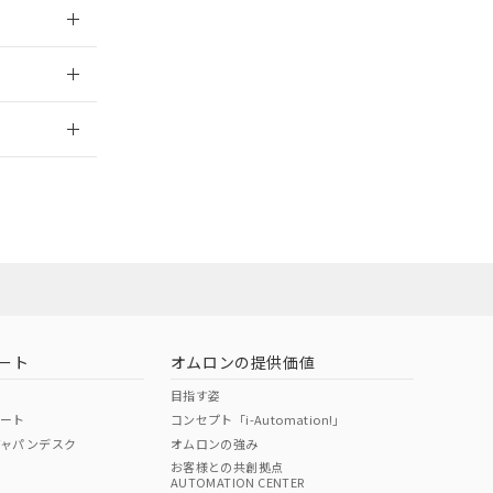
026/05/21
2026/7/29
ート
オムロンの提供価値
目指す姿
ポート
コンセプト「i-Automation!」
ジャパンデスク
オムロンの強み
お客様との共創拠点
AUTOMATION CENTER