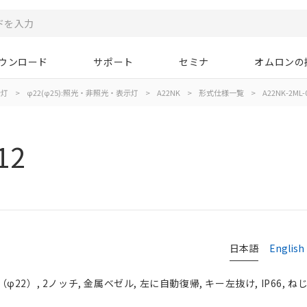
ウンロード
サポート
セミナ
オムロンの
示灯
>
φ22(φ25):照光・非照光・表示灯
>
A22NK
>
形式仕様一覧
>
A22NK-2ML-
12
日本語
English
2）, 2ノッチ, 金属ベゼル, 左に自動復帰, キー左抜け, IP66, ね