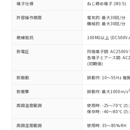
端子仕様
ねじ締め端子 (M3.5)
当社販売員に
※2 対応予定月
△
一定数に
当社は、貴社
オムロン制御
また当社は、
※2 環境保護使
在庫状況およ
部品在庫の切り替
たしません。
許容操作頻度
電気的: 最大30回/分
－
在庫なし
す。
機械的: 最大30回/分
「ｅ」：有害物質
機器販売
マイパーツ機
「10」：通常の
ている必要が
味します。
絶縁抵抗
100MΩ以上 (DC500V
空
受注生産
お客様が当ウ
※3 非含有証明
「－」：未確認で
白
が、当社の製
耐電圧
同極端子間: AC2500V 5
さい。
下記の非含有証明
各端子とアース間: AC250
※当社の共同
(初期値)
いる法人を指
EU RoHS指令（
51物質の非含有証
耐振動
誤動作: 10～55Hz 複
※本証明書は発行
また、RoHS指
混在することから
耐衝撃
誤動作: 最大1000m/s
既に当社にて対応
り割愛しておりま
周囲温度範囲
使用時: -25～70℃
保存時: -40～80℃
周囲湿度範囲
使用時: 35～85%RH