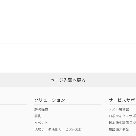
情報更新：2
ードすることができます。
情報更新：
ログイン/会員登録
CCC認証
電波法
みください。
Yes
N/A
非含有証明書
※3
ページ先頭へ戻る
ダウンロードはこちら
型式承認
NK型式承認
ABS型式承認
韓国
（日本
（アメリカ
ソリューション
サービスサポ
舶規格）
船舶規格）
船舶規格）
解決提案
テスト機貸出
事例
ロボティクスサ
No
No
イベント
日本語相談窓口
現場データ活用サービスi-BELT
輸出該非判定