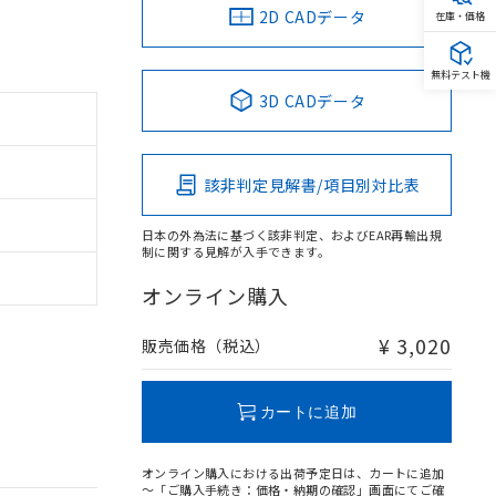
2D CADデータ
在庫・価格
無料テスト機
3D CADデータ
該非判定見解書/項目別対比表
日本の外為法に基づく該非判定、およびEAR再輸出規
制に関する見解が入手できます。
オンライン購入
¥ 3,020
販売価格（税込）
カートに追加
オンライン購入における出荷予定日は、カートに追加
～「ご購入手続き：価格・納期の確認」画面にてご確