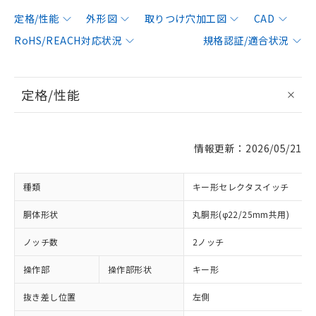
定格/性能
外形図
取りつけ穴加工図
CAD
RoHS/REACH対応状況
規格認証/適合状況
定格/性能
情報更新：2026/05/21
種類
キー形セレクタスイッチ
胴体形状
丸胴形(φ22/25mm共用)
ノッチ数
2ノッチ
操作部
操作部形状
キー形
抜き差し位置
左側