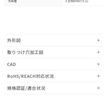
当社は、貴社製品を第三者に販売する
汚染度
3 (EN60947-5-1)
機器販売店・当社販売員にご確
在庫状況および標準価格結果を当社の
※2 対応予定月
「ｅ」：有害物質（10物質）のすべてが基
場合は、上記1、2および3の内容を当
認ください)
事前の承諾なく第三者に漏洩または開
準値以下であることを示します。
該第三者に通知します。また当社は、
示しないようお願いします。
部品在庫の切り替え状況などにより、予定
「10」：通常の使用状況下において有害物
販売先および販売に係わる関係者が違
マイパーツ機能（部品リスト作成サー
空
受注生産機種、また在庫状況の
月が前後することがあります。
質が外部に漏えいし、環境に深刻な影響を
法に輸出するおそれがある場合は、取
ビス）をご利用いただくには、I-Web
白
情報を公開していない機種
及ぼさない年数を意味します。
り引きをいたしません。
メンバーズにご登録されている必要が
「－」：未確認です。当社販売部門へお問
あります。
い合わせください。
お客様が当ウェブサイト上で当社にご
外形図
※3 非含有証明書ダウンロード
登録された部品リストについて、当社
および当社の共同利用者が、当社の製
情報更新：2026/05/21
下記の非含有証明書をダウンロードするこ
取りつけ穴加工図
品・サービスに関するお客様との取
とができます。
合意する
キャンセル
引・商談に必要な範囲で利用すること
情報更新：2026/05/21
をご了承ください。
CAD
EU RoHS指令（10物質）の非含有証明書
※当社の共同利用者とは、
"個人情報
51物質の非含有証明書（当社基準）
の共同利用に関して"
の「1.共同利
ログイン/会員登録いただくと、CADデータをダウンロー
RoHS/REACH対応状況
※本証明書は発行日時点で非含有を証明す
用者の範囲」に記載されている法人を
ドすることができます。
るもので、過去に遡って非含有を証明する
指します。
情報更新：2026/7/29
ものではありません。
規格認証/適合状況
また、RoHS指令のフタル酸エステル類４
ログイン/会員登録
EU RoHS
注意事項・凡例
物質の対応では、対応完了までの期間は出
UL認証
CSA認証
CEマーキング
荷製品に未対応品が混在することから備考
欄に対応日を記載しておりました。