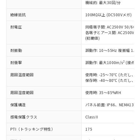
定はありません。
機械的: 最大30回/分
調査・確認中：EU RoHS指令（10物質）の
本サービスは、当社制御機器事業取扱
※1 中国RoHS○×表
非含有の対応状況を調査中または確認中の
絶縁抵抗
100MΩ以上 (DC500Vメガ)
商品の当社在庫状況および標準価格
商品です。
(税抜)を提供させていただくもので
「○」：最大均質材料含有率が中国RoHSの
耐電圧
同極端子間: AC2500V 50/60Hz
非該当品：ライセンス料など無形物で、有
す。
各端子とアース間: AC2500V 50/
基準値以下であることを示します。
害物質有無と関係のない商品です。
当社制御機器事業取扱商品の中には、
(初期値)
「×」：最大均質材料含有率が中国RoHSの
仕入先様の事情により、非含有部品として
本サービスの対象外となる商品もある
基準値を超えていることを示します。
いたものが、含有品と判明した場合などや
当社は、これら貴社製品のうち、外国
耐振動
誤動作: 10～55Hz 複振幅 1.
ことをご了承ください。
「－」：未確認です。当社販売部門へお問
むを得ず変更することがあります。
為替および外国貿易法に定める商品
在庫状況および標準価格照会結果は、
い合わせください。
（以下｢規制貨物等」という）を輸出
2
耐衝撃
誤動作: 最大1000m/s
(接点開
記載している更新日時点での社内デー
*EU RoHS指令（10物質）：
または国外への提供する場合は、日本
記
タに基づき作成されるものであり、閲
説明
鉛(Pb) 1000ppm以下、 水銀(Hg) 1000ppm以下、 カド
*中国RoHS10物質の基準値 (GB/T26572)：
周囲温度範囲
使用時: -25～70℃ (ただし
国政府の輸出許可(または役務取引許
号
覧された時点での実際の在庫および標
ミウム(Cd) 100ppm以下、
Pb(鉛) :1000ppm、 Hg(水銀) : 1000ppm、 Cd(カドミウ
保存時: -40～80℃ (ただし
可)を取得するなどの必要な手続きを
六価クロム(Cr(Ⅵ)) 1000ppm以下、ポリ臭化ビフェニル
ム) : 100ppm、
準価格とは異なる場合があることをご
類(PBB) 1000ppm以下、ポリ臭化ジフェニルエーテル類
Cr(Ⅵ)(六価クロム) : 1000ppm、 PBBs(ポリ臭化ビフェ
とります。
了承ください。
(PBDE) 1000ppm以下、フタル酸ビス(2-エチルヘキシ
○
一定数以上の在庫あり
ニル類) : 1000ppm、 PBDEs(ポリ臭化ジフェニルエーテ
周囲湿度範囲
使用時: 35～85%RH
当社は規制貨物を破棄する場合は、完
ル) (DEHP)(別名：DOP) 1000ppm以下、フタル酸ブチ
正式な納期状況および標準価格はお客
ル類) : 1000ppm、
ルベンジル（BBP） 1000ppm以下、フタル酸ジブチル
全に破砕するなど、違法に輸出されな
DBP(フタル酸ジブチル) : 1000ppm、 DIBP(フタル酸ジ
様のお取引先、またはお客様担当のオ
保護構造
パネル前面: IP66、NEMA13
（DBP） 1000ppm以下、フタル酸ジイソブチル
イソブチル) : 1000ppm、 BBP(フタル酸ブチルベンジ
△
一定数には満たないが在庫あり
いよう必要な手段を講じます。
ムロン制御機器販売店・当社販売員に
(DIBP) 1000ppm以下
ル) : 1000ppm、
当社は貴社製品を、核兵器、ミサイ
但し、RoHS指令で産業用監視および制御機器に対する
DEHP(フタル酸ビス(2-エチルヘキシル)) : 1000ppm
ご相談ください。
感電保護クラス
Class II
適用除外項目は除く。
ル、化学兵器、生物兵器またはその他
－
在庫なし(最新の在庫状況につ
オムロン制御機器販売店や当社販売拠
フタル酸エステル類の４物質については閾値を超える意
武器並びにこれらの製造装置等に一切
いては、お客様のお取引先、ま
図的な使用がないことを確認しています。
PTI（トラッキング特性）
175
点は「
販売ネットワーク
」をご確認
※2 環境保護使用期限
使用いたしません。
たはお客様担当のオムロン制御
ください。