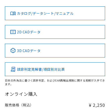
Yes
Yes
Yes
既に当社にて対応品への在庫切替を完了
対応状況
対応予定月
※1
※2
ダウンロードデータをご利用いただく前に、以下を必ずお読
していることから、特段のことがない限
みください。
カタログ/データシート/マニュアル
り、2022年1月12日より割愛しておりま
対応済み
ソフトウェアの使用条件
す。
LR型式承認
DNV型式承認
BV型式承認
KR型式承
（イギリス
（ノルウェー
（フランス
（韓国
船舶規格）
船舶規格）
船舶規格）
船舶規格
中国 RoHS
注意事項・凡例
2D CADデータ
No
No
No
No
中国 RoHS表
※1 ※2
3D CADデータ
この製品の規格認証/適合状況ページへ
Pb
Hg
Cd
Cr(VI)
その他の認証はこちらのページからご検索ください
該非判定見解書/項目別対比表
X
O
O
O
日本の外為法に基づく該非判定、およびEAR再輸出規制に関する見解が入手でき
ます。
"対応済み"や非含有の記載がされた商品であっても、流通
在庫等で未対応品が混在する可能性があります。
オンライン購入
非含有品が必要な際は、弊社営業部門もしくは販売店へお
問い合わせください。
¥ 2,250
販売価格（税込）