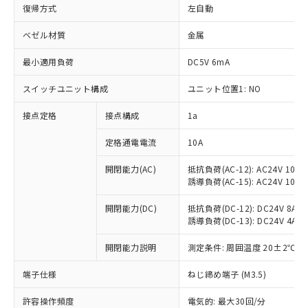
復帰方式
左自動
ベゼル材質
金属
最小適用負荷
DC5V 6mA
スイッチユニット構成
ユニット位置1: NO
接点定格
接点構成
1a
定格通電電流
10A
※1 対応状況
開閉能力(AC)
抵抗負荷(AC-12): AC24V 10A/A
誘導負荷(AC-15): AC24V 10A/AC
対応済み：EU RoHS指令（10物質）の
開閉能力(DC)
抵抗負荷(DC-12): DC24V 8A/DC
非含有に対応した製品が提供可能な商品で
誘導負荷(DC-13): DC24V 4A/DC
す。
対応予定：EU RoHS指令（10物質）の非含
開閉能力説明
測定条件: 周囲温度 20±2℃、
ご利用条件
有に対応した製品に切り替える予定のある
商品です。
端子仕様
ねじ締め端子 (M3.5)
対応予定なし：EU RoHS指令（10物質）の
以下の条件をお読みいただき、同意のうえ
非含有に非対応の商品で、対応品を出す予
許容操作頻度
電気的: 最大30回/分
ご利用ください。