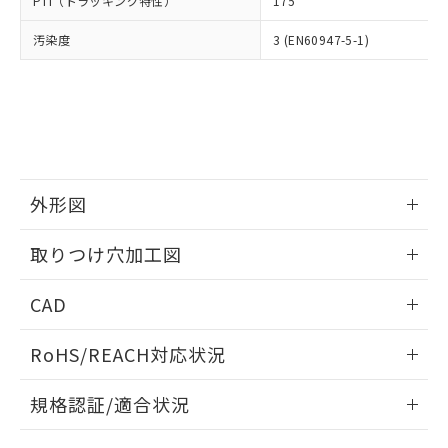
PTI（トラッキング特性）
175
たはお客様担当のオムロン制御
ください。
当社は、貴社製品を第三者に販売する
機器販売店・当社販売員にご確
在庫状況および標準価格結果を当社の
※2 対応予定月
「ｅ」：有害物質（10物質）のすべてが基
汚染度
3 (EN60947-5-1)
場合は、上記1、2および3の内容を当
認ください)
事前の承諾なく第三者に漏洩または開
準値以下であることを示します。
該第三者に通知します。また当社は、
示しないようお願いします。
部品在庫の切り替え状況などにより、予定
「10」：通常の使用状況下において有害物
販売先および販売に係わる関係者が違
マイパーツ機能（部品リスト作成サー
空
受注生産機種、また在庫状況の
月が前後することがあります。
質が外部に漏えいし、環境に深刻な影響を
法に輸出するおそれがある場合は、取
ビス）をご利用いただくには、I-Web
白
情報を公開していない機種
及ぼさない年数を意味します。
り引きをいたしません。
メンバーズにご登録されている必要が
「－」：未確認です。当社販売部門へお問
あります。
い合わせください。
お客様が当ウェブサイト上で当社にご
※3 非含有証明書ダウンロード
登録された部品リストについて、当社
外形図
および当社の共同利用者が、当社の製
下記の非含有証明書をダウンロードするこ
品・サービスに関するお客様との取
情報更新：2026/05/21
とができます。
取りつけ穴加工図
合意する
キャンセル
引・商談に必要な範囲で利用すること
をご了承ください。
情報更新：2026/05/21
EU RoHS指令（10物質）の非含有証明書
※当社の共同利用者とは、
"個人情報
CAD
51物質の非含有証明書（当社基準）
の共同利用に関して"
の「1.共同利
※本証明書は発行日時点で非含有を証明す
ログイン/会員登録いただくと、CADデータをダウンロー
用者の範囲」に記載されている法人を
RoHS/REACH対応状況
るもので、過去に遡って非含有を証明する
ドすることができます。
指します。
ものではありません。
情報更新：2026/7/29
また、RoHS指令のフタル酸エステル類４
規格認証/適合状況
物質の対応では、対応完了までの期間は出
ログイン/会員登録
EU RoHS
注意事項・凡例
荷製品に未対応品が混在することから備考
A22NK-2BM-01CA-P222についての規格認証/適合状況につ