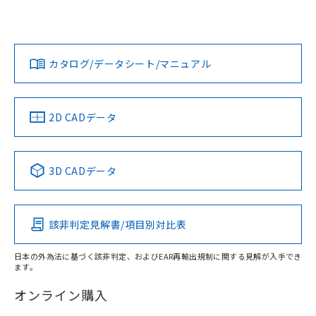
欄に対応日を記載しておりました。
いては、「カスタマーサポートセンタ お客様相談室」または
既に当社にて対応品への在庫切替を完了
貴社担当オムロン営業員または販売店にお問い合わせくださ
対応状況
対応予定月
※1
※2
していることから、特段のことがない限
い。
ダウンロードデータをご利用いただく前に、以下を必ずお読
り、2022年1月12日より割愛しておりま
みください。
カタログ/データシート/マニュアル
対応済み
す。
ソフトウェアの使用条件
お問い合わせ
中国 RoHS
注意事項・凡例
2D CADデータ
中国 RoHS表
※1 ※2
3D CADデータ
Pb
Hg
Cd
Cr(VI)
該非判定見解書/項目別対比表
X
O
O
O
日本の外為法に基づく該非判定、およびEAR再輸出規制に関する見解が入手でき
ます。
"対応済み"や非含有の記載がされた商品であっても、流通
在庫等で未対応品が混在する可能性があります。
オンライン購入
非含有品が必要な際は、弊社営業部門もしくは販売店へお