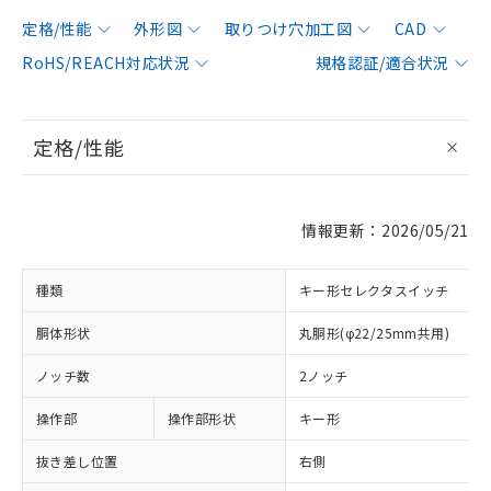
定格/性能
外形図
取りつけ穴加工図
CAD
RoHS/REACH対応状況
規格認証/適合状況
定格/性能
情報更新：2026/05/21
種類
キー形セレクタスイッチ
胴体形状
丸胴形(φ22/25mm共用)
ノッチ数
2ノッチ
操作部
操作部形状
キー形
抜き差し位置
右側