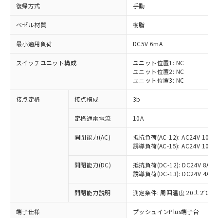
復帰方式
手動
ベゼル材質
樹脂
最小適用負荷
DC5V 6mA
スイッチユニット構成
ユニット位置1: NC
ユニット位置2: NC
ユニット位置3: NC
接点定格
接点構成
3b
定格通電電流
10A
※1 対応状況
開閉能力(AC)
抵抗負荷(AC-12): AC24V 10A/A
誘導負荷(AC-15): AC24V 10A/AC
対応済み：EU RoHS指令（10物質）の
非含有に対応した製品が提供可能な商品で
開閉能力(DC)
抵抗負荷(DC-12): DC24V 8A/DC
す。
誘導負荷(DC-13): DC24V 4A/DC
対応予定：EU RoHS指令（10物質）の非含
ご利用条件
有に対応した製品に切り替える予定のある
開閉能力説明
測定条件: 周囲温度 20±2℃、
商品です。
対応予定なし：EU RoHS指令（10物質）の
端子仕様
プッシュインPlus端子台
以下の条件をお読みいただき、同意のうえ