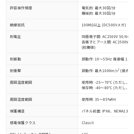
非含有に非対応の商品で、対応品を出す予
ご利用ください。
定はありません。
許容操作頻度
電気的: 最大30回/分
調査・確認中：EU RoHS指令（10物質）の
機械的: 最大30回/分
本サービスは、当社制御機器事業取扱
※1 中国RoHS○×表
非含有の対応状況を調査中または確認中の
商品の当社在庫状況および標準価格
絶縁抵抗
100MΩ以上 (DC500Vメガ)
商品です。
(税抜)を提供させていただくもので
「○」：最大均質材料含有率が中国RoHSの
非該当品：ライセンス料など無形物で、有
す。
耐電圧
同極端子間: AC2500V 50/60Hz
基準値以下であることを示します。
害物質有無と関係のない商品です。
当社制御機器事業取扱商品の中には、
各端子とアース間: AC2500V 50/
「×」：最大均質材料含有率が中国RoHSの
仕入先様の事情により、非含有部品として
(初期値)
本サービスの対象外となる商品もある
基準値を超えていることを示します。
いたものが、含有品と判明した場合などや
当社は、これら貴社製品のうち、外国
ことをご了承ください。
「－」：未確認です。当社販売部門へお問
むを得ず変更することがあります。
為替および外国貿易法に定める商品
耐振動
誤動作: 10～55Hz 複振幅 1.
在庫状況および標準価格照会結果は、
い合わせください。
（以下｢規制貨物等」という）を輸出
記載している更新日時点での社内デー
*EU RoHS指令（10物質）：
2
耐衝撃
誤動作: 最大1000m/s
(接点開
または国外への提供する場合は、日本
記
タに基づき作成されるものであり、閲
説明
鉛(Pb) 1000ppm以下、 水銀(Hg) 1000ppm以下、 カド
*中国RoHS10物質の基準値 (GB/T26572)：
国政府の輸出許可(または役務取引許
号
覧された時点での実際の在庫および標
ミウム(Cd) 100ppm以下、
Pb(鉛) :1000ppm、 Hg(水銀) : 1000ppm、 Cd(カドミウ
周囲温度範囲
使用時: -25～70℃ (ただし
可)を取得するなどの必要な手続きを
六価クロム(Cr(Ⅵ)) 1000ppm以下、ポリ臭化ビフェニル
ム) : 100ppm、
準価格とは異なる場合があることをご
保存時: -40～80℃ (ただし
類(PBB) 1000ppm以下、ポリ臭化ジフェニルエーテル類
Cr(Ⅵ)(六価クロム) : 1000ppm、 PBBs(ポリ臭化ビフェ
とります。
了承ください。
(PBDE) 1000ppm以下、フタル酸ビス(2-エチルヘキシ
○
一定数以上の在庫あり
ニル類) : 1000ppm、 PBDEs(ポリ臭化ジフェニルエーテ
当社は規制貨物を破棄する場合は、完
ル) (DEHP)(別名：DOP) 1000ppm以下、フタル酸ブチ
正式な納期状況および標準価格はお客
ル類) : 1000ppm、
周囲湿度範囲
使用時: 35～85%RH
ルベンジル（BBP） 1000ppm以下、フタル酸ジブチル
全に破砕するなど、違法に輸出されな
DBP(フタル酸ジブチル) : 1000ppm、 DIBP(フタル酸ジ
様のお取引先、またはお客様担当のオ
（DBP） 1000ppm以下、フタル酸ジイソブチル
イソブチル) : 1000ppm、 BBP(フタル酸ブチルベンジ
△
一定数には満たないが在庫あり
いよう必要な手段を講じます。
ムロン制御機器販売店・当社販売員に
(DIBP) 1000ppm以下
保護構造
パネル前面: IP66、NEMA13
ル) : 1000ppm、
当社は貴社製品を、核兵器、ミサイ
但し、RoHS指令で産業用監視および制御機器に対する
DEHP(フタル酸ビス(2-エチルヘキシル)) : 1000ppm
ご相談ください。
適用除外項目は除く。
ル、化学兵器、生物兵器またはその他
－
在庫なし(最新の在庫状況につ
感電保護クラス
Class II
オムロン制御機器販売店や当社販売拠
フタル酸エステル類の４物質については閾値を超える意
武器並びにこれらの製造装置等に一切
いては、お客様のお取引先、ま
図的な使用がないことを確認しています。
点は「
販売ネットワーク
」をご確認
※2 環境保護使用期限
使用いたしません。