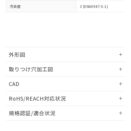
当社は、貴社製品を第三者に販売する
機器販売店・当社販売員にご確
在庫状況および標準価格結果を当社の
汚染度
3 (EN60947-5-1)
※2 対応予定月
「ｅ」：有害物質（10物質）のすべてが基
場合は、上記1、2および3の内容を当
認ください)
事前の承諾なく第三者に漏洩または開
準値以下であることを示します。
該第三者に通知します。また当社は、
示しないようお願いします。
部品在庫の切り替え状況などにより、予定
「10」：通常の使用状況下において有害物
販売先および販売に係わる関係者が違
マイパーツ機能（部品リスト作成サー
空
受注生産機種、また在庫状況の
月が前後することがあります。
質が外部に漏えいし、環境に深刻な影響を
法に輸出するおそれがある場合は、取
ビス）をご利用いただくには、I-Web
白
情報を公開していない機種
及ぼさない年数を意味します。
り引きをいたしません。
メンバーズにご登録されている必要が
「－」：未確認です。当社販売部門へお問
あります。
い合わせください。
お客様が当ウェブサイト上で当社にご
※3 非含有証明書ダウンロード
外形図
登録された部品リストについて、当社
および当社の共同利用者が、当社の製
下記の非含有証明書をダウンロードするこ
情報更新：2026/05/21
品・サービスに関するお客様との取
取りつけ穴加工図
とができます。
合意する
キャンセル
引・商談に必要な範囲で利用すること
をご了承ください。
情報更新：2026/05/21
EU RoHS指令（10物質）の非含有証明書
CAD
※当社の共同利用者とは、
"個人情報
51物質の非含有証明書（当社基準）
の共同利用に関して"
の「1.共同利
ログイン/会員登録いただくと、CADデータをダウンロー
※本証明書は発行日時点で非含有を証明す
用者の範囲」に記載されている法人を
RoHS/REACH対応状況
ドすることができます。
るもので、過去に遡って非含有を証明する
指します。
ものではありません。
情報更新：2026/7/29
規格認証/適合状況
また、RoHS指令のフタル酸エステル類４
物質の対応では、対応完了までの期間は出
ログイン/会員登録
EU RoHS
注意事項・凡例
荷製品に未対応品が混在することから備考
UL認証
CSA認証
CEマーキング