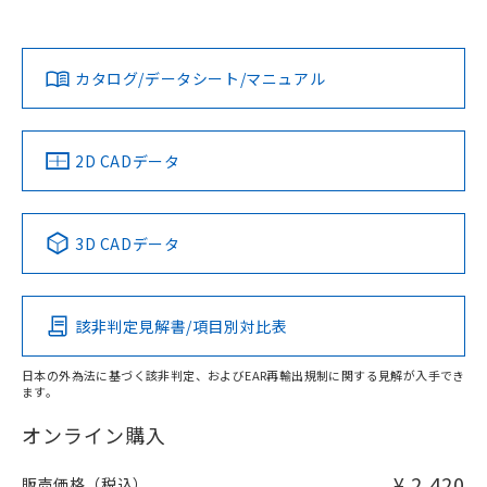
欄に対応日を記載しておりました。
既に当社にて対応品への在庫切替を完了
Yes
Yes
Yes
対応状況
対応予定月
※1
※2
ダウンロードデータをご利用いただく前に、以下を必ずお読
していることから、特段のことがない限
みください。
り、2022年1月12日より割愛しておりま
カタログ/データシート/マニュアル
対応済み
ソフトウェアの使用条件
す。
LR型式承認
DNV型式承認
BV型式承認
KR型式承
（イギリス
（ノルウェー
（フランス
（韓国
船舶規格）
船舶規格）
船舶規格）
船舶規格
中国 RoHS
注意事項・凡例
2D CADデータ
No
No
No
No
中国 RoHS表
※1 ※2
3D CADデータ
この製品の規格認証/適合状況ページへ
Pb
Hg
Cd
Cr(VI)
その他の認証はこちらのページからご検索ください
該非判定見解書/項目別対比表
X
O
O
O
日本の外為法に基づく該非判定、およびEAR再輸出規制に関する見解が入手でき
ます。
"対応済み"や非含有の記載がされた商品であっても、流通
在庫等で未対応品が混在する可能性があります。
オンライン購入
非含有品が必要な際は、弊社営業部門もしくは販売店へお
問い合わせください。
¥ 2,420
販売価格（税込）