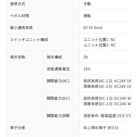
復帰方式
手動
ベゼル材質
樹脂
最小適用負荷
DC5V 6mA
スイッチユニット構成
ユニット位置1: NC
ユニット位置3: NC
接点定格
接点構成
2b
定格通電電流
10A
※1 対応状況
開閉能力(AC)
抵抗負荷(AC-12): AC24V 10A/A
誘導負荷(AC-15): AC24V 10A/AC
対応済み：EU RoHS指令（10物質）の
非含有に対応した製品が提供可能な商品で
開閉能力(DC)
抵抗負荷(DC-12): DC24V 8A/DC
す。
誘導負荷(DC-13): DC24V 4A/DC
対応予定：EU RoHS指令（10物質）の非含
ご利用条件
有に対応した製品に切り替える予定のある
開閉能力説明
測定条件: 周囲温度 20±2℃、
商品です。
端子仕様
ねじ締め端子 (M3.5)
対応予定なし：EU RoHS指令（10物質）の
以下の条件をお読みいただき、同意のうえ
非含有に非対応の商品で、対応品を出す予