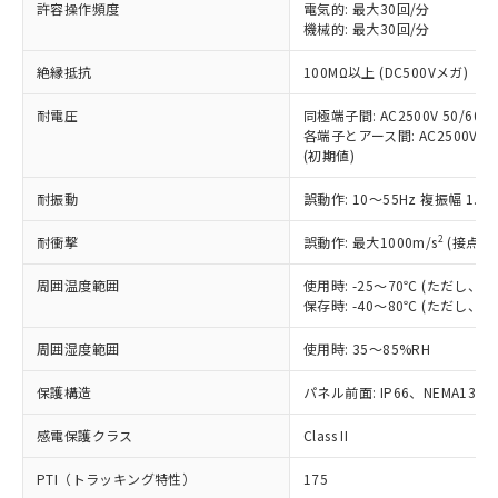
ご利用ください。
許容操作頻度
電気的: 最大30回/分
定はありません。
機械的: 最大30回/分
調査・確認中：EU RoHS指令（10物質）の
本サービスは、当社制御機器事業取扱
※1 中国RoHS○×表
非含有の対応状況を調査中または確認中の
絶縁抵抗
100MΩ以上 (DC500Vメガ)
商品の当社在庫状況および標準価格
商品です。
(税抜)を提供させていただくもので
「○」：最大均質材料含有率が中国RoHSの
非該当品：ライセンス料など無形物で、有
耐電圧
同極端子間: AC2500V 50/60Hz
す。
基準値以下であることを示します。
害物質有無と関係のない商品です。
各端子とアース間: AC2500V 50/
当社制御機器事業取扱商品の中には、
「×」：最大均質材料含有率が中国RoHSの
仕入先様の事情により、非含有部品として
(初期値)
本サービスの対象外となる商品もある
基準値を超えていることを示します。
いたものが、含有品と判明した場合などや
当社は、これら貴社製品のうち、外国
ことをご了承ください。
「－」：未確認です。当社販売部門へお問
耐振動
誤動作: 10～55Hz 複振幅 1.
むを得ず変更することがあります。
為替および外国貿易法に定める商品
在庫状況および標準価格照会結果は、
い合わせください。
（以下｢規制貨物等」という）を輸出
記載している更新日時点での社内デー
2
耐衝撃
誤動作: 最大1000m/s
(接点開
*EU RoHS指令（10物質）：
または国外への提供する場合は、日本
記
タに基づき作成されるものであり、閲
説明
鉛(Pb) 1000ppm以下、 水銀(Hg) 1000ppm以下、 カド
*中国RoHS10物質の基準値 (GB/T26572)：
国政府の輸出許可(または役務取引許
号
覧された時点での実際の在庫および標
ミウム(Cd) 100ppm以下、
周囲温度範囲
使用時: -25～70℃ (ただし
Pb(鉛) :1000ppm、 Hg(水銀) : 1000ppm、 Cd(カドミウ
可)を取得するなどの必要な手続きを
六価クロム(Cr(Ⅵ)) 1000ppm以下、ポリ臭化ビフェニル
ム) : 100ppm、
保存時: -40～80℃ (ただし
準価格とは異なる場合があることをご
類(PBB) 1000ppm以下、ポリ臭化ジフェニルエーテル類
Cr(Ⅵ)(六価クロム) : 1000ppm、 PBBs(ポリ臭化ビフェ
とります。
了承ください。
(PBDE) 1000ppm以下、フタル酸ビス(2-エチルヘキシ
○
一定数以上の在庫あり
ニル類) : 1000ppm、 PBDEs(ポリ臭化ジフェニルエーテ
当社は規制貨物を破棄する場合は、完
周囲湿度範囲
使用時: 35～85%RH
ル) (DEHP)(別名：DOP) 1000ppm以下、フタル酸ブチ
正式な納期状況および標準価格はお客
ル類) : 1000ppm、
ルベンジル（BBP） 1000ppm以下、フタル酸ジブチル
全に破砕するなど、違法に輸出されな
DBP(フタル酸ジブチル) : 1000ppm、 DIBP(フタル酸ジ
様のお取引先、またはお客様担当のオ
（DBP） 1000ppm以下、フタル酸ジイソブチル
イソブチル) : 1000ppm、 BBP(フタル酸ブチルベンジ
△
一定数には満たないが在庫あり
保護構造
パネル前面: IP66、NEMA13
いよう必要な手段を講じます。
ムロン制御機器販売店・当社販売員に
(DIBP) 1000ppm以下
ル) : 1000ppm、
当社は貴社製品を、核兵器、ミサイ
但し、RoHS指令で産業用監視および制御機器に対する
DEHP(フタル酸ビス(2-エチルヘキシル)) : 1000ppm
ご相談ください。
適用除外項目は除く。
感電保護クラス
Class II
ル、化学兵器、生物兵器またはその他
－
在庫なし(最新の在庫状況につ
オムロン制御機器販売店や当社販売拠
フタル酸エステル類の４物質については閾値を超える意
武器並びにこれらの製造装置等に一切
いては、お客様のお取引先、ま
図的な使用がないことを確認しています。
点は「
販売ネットワーク
」をご確認
PTI（トラッキング特性）
175
※2 環境保護使用期限
使用いたしません。
たはお客様担当のオムロン制御
ください。