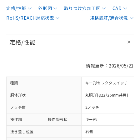
定格/性能
外形図
取りつけ穴加工図
CAD
RoHS/REACH対応状況
規格認証/適合状況
定格/性能
情報更新：2026/05/21
種類
キー形セレクタスイッチ
胴体形状
丸胴形(φ22/25mm共用)
ノッチ数
2ノッチ
操作部
操作部形状
キー形
抜き差し位置
右側