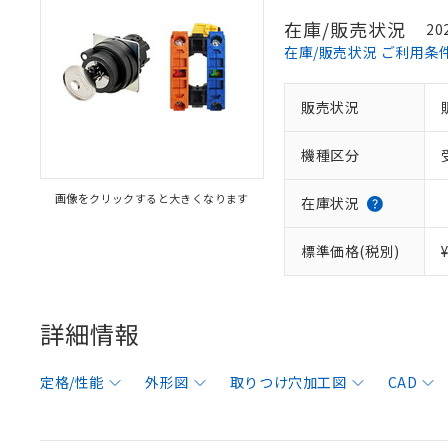
在庫/販売状況
20
在庫/販売状況 ご利用条
販売状況
機種区分
画像をクリックすると大きくなります
在庫状況
標準価格(税別)
詳細情報
定格/性能
外形図
取りつけ穴加工図
CAD