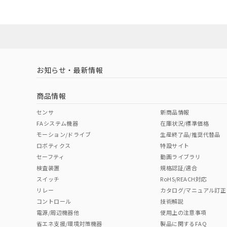
ダウンロードデータをご利用いただく前に、以下を必ずお読
Yes
Yes
Yes
対応状況
対応予定月
※1
※2
ソフトウェアの使用条件
対応済み
LR型式承認
DNV型式承認
BV型式承認
KR
（イギリス
（ノルウェー
（フランス
（
お知らせ・最新情報
中国 RoHS
注意事項・凡例
船舶規格）
船舶規格）
船舶規格）
船
商品情報
No
No
No
No
中国 RoHS表
※1 ※2
センサ
新商品情報
FAシステム機器
在庫状況/標準価格
Pb
Hg
Cd
Cr(V
モーション/ドライブ
生産終了品/推奨代替品
ロボティクス
特設サイト
セーフティ
動画ライブラリ
検査装置
規格認証/適合
X
O
O
O
スイッチ
RoHS/REACH対応
リレー
カタログ/マニュアル訂正
コントロール
技術解説
"対応済み"や非含有の記載がされた商品であっても、流通
電源/周辺機器他
使用上の注意事項
非含有品が必要な際は、弊社営業部門もしくは販売店へお
省エネ支援/環境対策機器
製品に関するFAQ