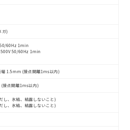
す。当社販売部門へお問い合わせください。
 水銀(Hg) 1000ppm以下、 カドミウム(Cd) 100ppm以下、
たは国外への提供する場合は、日本国政府の輸出許可(または役務取
000ppm以下、ポリ臭化ビフェニル類(PBB) 1000ppm以下、ポリ臭化ジフェニルエーテル類(P
事業取扱商品の中には、本サービスの対象外となる商品もあること
手続きをとります。
キシル) (DEHP)(別名：DOP) 1000ppm以下、フタル酸ブチルベンジル（BBP） 100
(GB/T26572)：
以下、フタル酸ジイソブチル (DIBP) 1000ppm以下
び標準価格照会結果は、記載している更新日時点での社内データに
物を破棄する場合は、完全に破砕するなど、違法に輸出されないよ
(水銀) : 1000ppm、 Cd(カドミウム) : 100ppm、
業用監視および制御機器に対する適用除外項目は除く。
覧された時点での実際の在庫および標準価格とは異なる場合がある
1000ppm、 PBBs(ポリ臭化ビフェニル類) : 1000ppm、 PBDEs(ポリ臭化ジフェニルエーテル類
物質については閾値を超える意図的な使用がないことを確認しています。
上の在庫あり
 1000ppm、 DIBP(フタル酸ジイソブチル) : 1000ppm、 BBP(フタル酸ブチルベンジル) :
品を、核兵器、ミサイル、化学兵器、生物兵器またはその他武器並
メガ)
チルヘキシル)) : 1000ppm
況および標準価格はお客様のお取引先、またはお客様担当のオムロ
用いたしません。
ご相談ください。
は満たないが在庫あり
製品を第三者に販売する場合は、上記1、2および3の内容を当該第
0/60Hz 1min
機器販売店や当社販売拠点は「
販売ネットワーク
」をご確認くだ
販売先および販売に係わる関係者が違法に輸出するおそれがある場
用期限
0V 50/60Hz 1min
び標準価格結果を当社の事前の承諾なく第三者に漏洩または開示し
え状況などにより、予定月が前後することがあります。
(最新の在庫状況については、お客様のお取引先、またはお客様担当
（10物質）のすべてが基準値以下であることを示します。
店・当社販売員にご確認ください)
能（部品リスト作成サービス）をご利用いただくには、I-Webメン
使用状況下において有害物質が外部に漏えいし、環境に深刻な影響を
振幅 1.5mm (接点開離1ms以内)
あります。
機種、また在庫状況の情報を公開していない機種
ェブサイト上で当社にご登録された部品リストについて、当社およ
書ダウンロード
す。当社販売部門へお問い合わせください。
品・サービスに関するお客様との取引・商談に必要な範囲で利用す
2
(接点開離1ms以内)
合意する
キャンセル
書をダウンロードすることができます。
利用者とは、
"個人情報の共同利用に関して"
の「1.共同利用者の
 (ただし、氷結、結露しないこと)
します。
10物質）の非含有証明書
 (ただし、氷結、結露しないこと)
明書（当社基準）
日時点で非含有を証明するもので、過去に遡って非含有を証明するも
令のフタル酸エステル類４物質の対応では、対応完了までの期間は出
備考欄に対応日を記載しておりました。