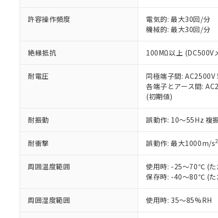
「－」：未確認で
鉛(Pb) 1000ppm以下、
くものです。
う）を輸出ま
記
説明
六価クロム(Cr(Ⅵ)) 1
許容操作頻度
電気的: 最大30回/分
当社制御機器
などの必要な
フタル酸ビス(2-エチルヘ
号
*中国RoHS10物質の基準値 
ル（DBP） 1000ppm
機械的: 最大30回/分
在庫状況およ
当社は規制貨
Pb(鉛) :1000ppm、 Hg
但し、RoHS指令で産
のであり、閲
ます。
Cr(Ⅵ)(六価クロム) : 
フタル酸エステル類の４
○
一定数以
DBP(フタル酸ジブチル) :
い。
当社は貴社製
絶縁抵抗
100MΩ以上 (DC500V
DEHP(フタル酸ビス(2-エ
正式な納期状
置等に一切使
当社販売員に
※2 対応予定月
△
一定数に
当社は、貴社
耐電圧
同極端子間: AC2500V 5
オムロン制御
また当社は、
※2 環境保護使
各端子とアース間: AC250
在庫状況およ
部品在庫の切り替
たしません。
－
在庫なし
(初期値)
す。
「ｅ」：有害物質
機器販売
マイパーツ機
「10」：通常の
耐振動
誤動作: 10～55Hz 複
ている必要が
味します。
空
受注生産
お客様が当ウ
※3 非含有証明
「－」：未確認で
白
が、当社の製
耐衝撃
誤動作: 最大1000m/s
さい。
下記の非含有証明
※当社の共同
周囲温度範囲
使用時: -25～70℃
いる法人を指
EU RoHS指令（
保存時: -40～80℃
51物質の非含有証
※本証明書は発行
周囲湿度範囲
使用時: 35～85%RH
また、RoHS指
混在することから