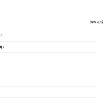
情報更新：2
チ
用)