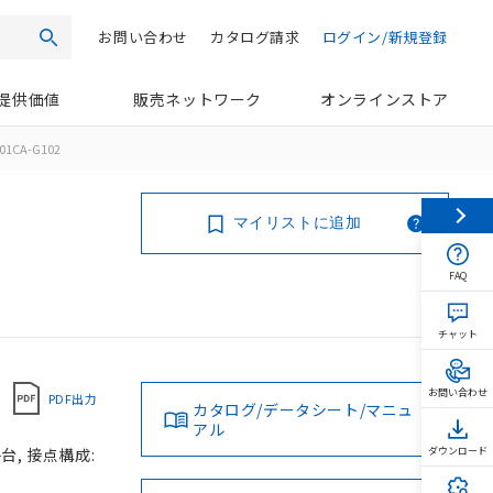
お問い合わせ
カタログ請求
ログイン/新規登録
検索
提供価値
販売ネットワーク
オンラインストア
01CA-G102
マイリストに追加
FAQ
チャット
お問い合わせ
PDF出力
カタログ/データシート/マニュ
アル
台, 接点構成:
ダウンロード