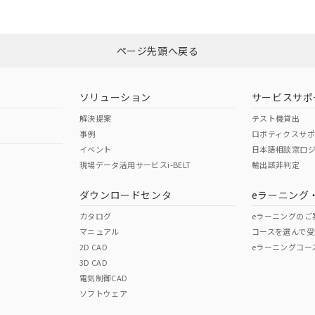
みください。
Yes
N/A
非含有証明書
※3
ページ先頭へ戻る
ダウンロードはこちら
型式承認
NK型式承認
ABS型式承認
韓国
（日本
（アメリカ
ソリューション
サービスサポ
舶規格）
船舶規格）
船舶規格）
解決提案
テスト機貸出
事例
ロボティクスサ
No
No
イベント
日本語相談窓口
現場データ活用サービスi-BELT
輸出該非判定
I)
PBBs
PBDEs
DBP
ダウンロードセンタ
eラーニング
この製品の規格認証/適合
その他の認証はこちらのページからご
カタログ
eラーニングのご
マニュアル
コースを選んで受
O
O
O
2D CAD
eラーニングコー
3D CAD
電気制御CAD
在庫等で未対応品が混在する可能性があります。
ソフトウェア
問い合わせください。