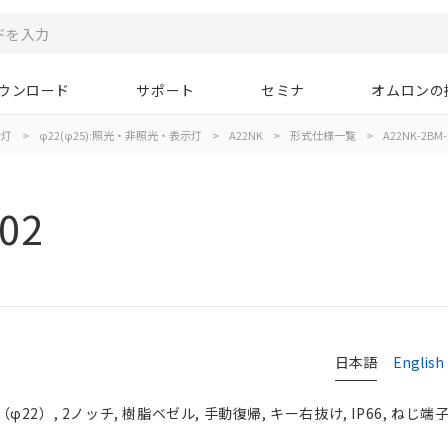
ウンロード
サポート
セミナ
オムロンの
示灯
>
φ22(φ25):照光・非照光・表示灯
>
A22NK
>
形式仕様一覧
>
A22NK-2BM-
02
日本語
English
2）, 2ノッチ, 樹脂ベゼル, 手動復帰, キー右抜け, IP66, ねじ端子