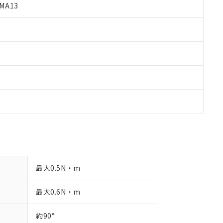
MA13
品への在庫切替を完了していることから、特段のことがない限り、20
す。
最大0.5N・m
最大0.6N・m
約90°