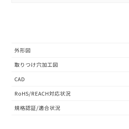
外形図
取りつけ穴加工図
CAD
ログイン/会員登録いただくと、CADデータをダウンロ
RoHS/REACH対応状況
規格認証/適合状況
EU RoHS
注意事項・凡例
UL認証
CSA認証
CEマーキング