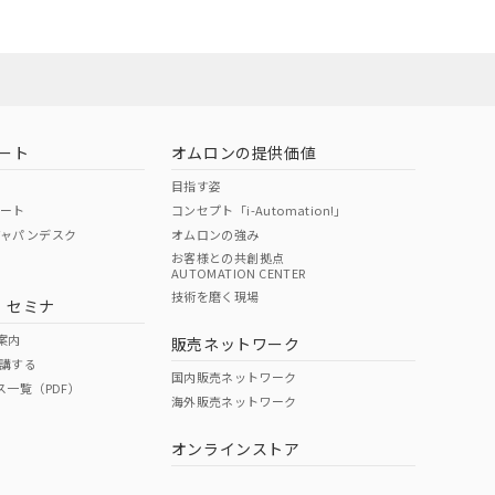
ート
オムロンの提供価値
目指す姿
ポート
コンセプト「i-Automation!」
ジャパンデスク
オムロンの強み
お客様との共創拠点
AUTOMATION CENTER
DIBP
BBP
DEHP
環境保護
技術を磨く現場
・セミナ
状況ページへ
使用期限
検索ください
案内
販売ネットワーク
講する
O
O
O
10
国内販売ネットワーク
ス一覧（PDF）
海外販売ネットワーク
オンラインストア