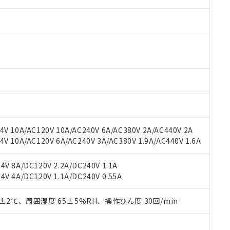
V 10A/AC120V 10A/AC240V 6A/AC380V 2A/AC440V 2A
 10A/AC120V 6A/AC240V 3A/AC380V 1.9A/AC440V 1.6A
 RoHS指令（10物質）の非含有に対応した製品が提供可能な商品です
oHS指令（10物質）の非含有に対応した製品に切り替える予定のある
 RoHS指令（10物質）の非含有に非対応の商品で、対応品を出す予
V 8A/DC120V 2.2A/DC240V 1.1A
 RoHS指令（10物質）の非含有の対応状況を調査中または確認中の
V 4A/DC120V 1.1A/DC240V 0.55A
ンス料など無形物で、有害物質有無と関係のない商品です。
○×表
より、非含有部品としていたものが、含有品と判明した場合などやむ
0±2℃、周囲湿度 65±5%RH、操作ひん度 30回/min
みいただき、同意のうえご利用ください。
材料含有率が中国RoHSの基準値以下であることを示します。
材料含有率が中国RoHSの基準値を超えていることを示します。
、当社制御機器事業取扱商品の当社在庫状況および標準価格(税抜)
ら貴社製品のうち、外国為替および外国貿易法に定める商品（以下｢
質）：