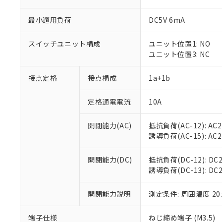
最小適用負荷
DC5V 6mA
スイッチユニット構成
ユニット位置1: NO
ユニット位置3: NC
接点定格
接点構成
1a+1b
定格通電電流
10A
※1 対応状況
開閉能力(AC)
抵抗負荷(AC-12): AC24
誘導負荷(AC-15): AC24V
対応済み：EU
対応予定：EU R
対応予定なし：EU
開閉能力(DC)
抵抗負荷(DC-12): DC24
調査・確認中：EU
誘導負荷(DC-13): DC24
ご利用条件
非該当品：ライセ
※1 中国RoHS
仕入先様の事情に
開閉能力説明
測定条件: 周囲温度 2
があります。
以下の条件をお読
「○」：最大均質
「×」：最大均質
端子仕様
ねじ締め端子 (M3.5)
本サービスは
当社は、これ
*EU RoHS指令（10物