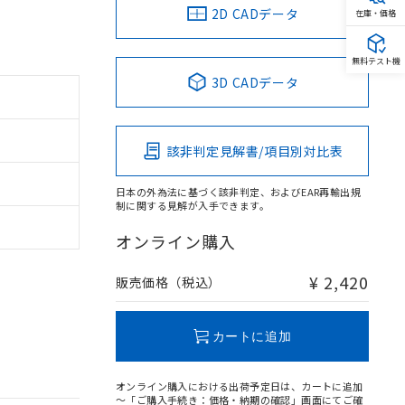
2D CADデータ
在庫・価格
無料テスト機
3D CADデータ
該非判定見解書/項目別対比表
日本の外為法に基づく該非判定、およびEAR再輸出規
制に関する見解が入手できます。
オンライン購入
¥ 2,420
販売価格（税込）
カートに追加
オンライン購入における出荷予定日は、カートに追加
～「ご購入手続き：価格・納期の確認」画面にてご確