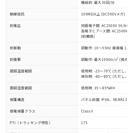
定はありません。
機械的: 最大30回/分
調査・確認中：EU RoHS指令（10物質）の
本サービスは、当社制御機器事業取扱
※1 中国RoHS○×表
非含有の対応状況を調査中または確認中の
絶縁抵抗
100MΩ以上 (DC500Vメガ)
商品の当社在庫状況および標準価格
商品です。
(税抜)を提供させていただくもので
「○」：最大均質材料含有率が中国RoHSの
耐電圧
同極端子間: AC2500V 50/60Hz
非該当品：ライセンス料など無形物で、有
す。
各端子とアース間: AC2500V 50/
基準値以下であることを示します。
害物質有無と関係のない商品です。
当社制御機器事業取扱商品の中には、
(初期値)
「×」：最大均質材料含有率が中国RoHSの
仕入先様の事情により、非含有部品として
本サービスの対象外となる商品もある
基準値を超えていることを示します。
いたものが、含有品と判明した場合などや
当社は、これら貴社製品のうち、外国
耐振動
誤動作: 10～55Hz 複振幅 1.
ことをご了承ください。
「－」：未確認です。当社販売部門へお問
むを得ず変更することがあります。
為替および外国貿易法に定める商品
在庫状況および標準価格照会結果は、
い合わせください。
（以下｢規制貨物等」という）を輸出
2
耐衝撃
誤動作: 最大1000m/s
(接点開
記載している更新日時点での社内デー
*EU RoHS指令（10物質）：
または国外への提供する場合は、日本
記
タに基づき作成されるものであり、閲
説明
鉛(Pb) 1000ppm以下、 水銀(Hg) 1000ppm以下、 カド
*中国RoHS10物質の基準値 (GB/T26572)：
周囲温度範囲
使用時: -25～70℃ (ただし
国政府の輸出許可(または役務取引許
号
覧された時点での実際の在庫および標
ミウム(Cd) 100ppm以下、
Pb(鉛) :1000ppm、 Hg(水銀) : 1000ppm、 Cd(カドミウ
保存時: -40～80℃ (ただし
可)を取得するなどの必要な手続きを
六価クロム(Cr(Ⅵ)) 1000ppm以下、ポリ臭化ビフェニル
ム) : 100ppm、
準価格とは異なる場合があることをご
類(PBB) 1000ppm以下、ポリ臭化ジフェニルエーテル類
Cr(Ⅵ)(六価クロム) : 1000ppm、 PBBs(ポリ臭化ビフェ
とります。
了承ください。
(PBDE) 1000ppm以下、フタル酸ビス(2-エチルヘキシ
○
一定数以上の在庫あり
ニル類) : 1000ppm、 PBDEs(ポリ臭化ジフェニルエーテ
周囲湿度範囲
使用時: 35～85%RH
当社は規制貨物を破棄する場合は、完
ル) (DEHP)(別名：DOP) 1000ppm以下、フタル酸ブチ
正式な納期状況および標準価格はお客
ル類) : 1000ppm、
ルベンジル（BBP） 1000ppm以下、フタル酸ジブチル
全に破砕するなど、違法に輸出されな
DBP(フタル酸ジブチル) : 1000ppm、 DIBP(フタル酸ジ
様のお取引先、またはお客様担当のオ
保護構造
パネル前面: IP66、NEMA13
（DBP） 1000ppm以下、フタル酸ジイソブチル
イソブチル) : 1000ppm、 BBP(フタル酸ブチルベンジ
△
一定数には満たないが在庫あり
いよう必要な手段を講じます。
ムロン制御機器販売店・当社販売員に
(DIBP) 1000ppm以下
ル) : 1000ppm、
当社は貴社製品を、核兵器、ミサイ
但し、RoHS指令で産業用監視および制御機器に対する
DEHP(フタル酸ビス(2-エチルヘキシル)) : 1000ppm
ご相談ください。
感電保護クラス
Class II
適用除外項目は除く。
ル、化学兵器、生物兵器またはその他
－
在庫なし(最新の在庫状況につ
オムロン制御機器販売店や当社販売拠
フタル酸エステル類の４物質については閾値を超える意
武器並びにこれらの製造装置等に一切
いては、お客様のお取引先、ま
図的な使用がないことを確認しています。
PTI（トラッキング特性）
175
点は「
販売ネットワーク
」をご確認
※2 環境保護使用期限
使用いたしません。
たはお客様担当のオムロン制御
ください。