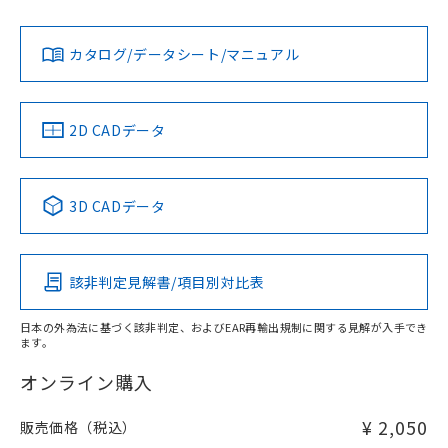
Yes
Yes
Yes
既に当社にて対応品への在庫切替を完了
対応状況
対応予定月
※1
※2
ダウンロードデータをご利用いただく前に、以下を必ずお読
していることから、特段のことがない限
みください。
カタログ/データシート/マニュアル
り、2022年1月12日より割愛しておりま
対応済み
ソフトウェアの使用条件
す。
LR型式承認
DNV型式承認
BV型式承認
KR型式承
（イギリス
（ノルウェー
（フランス
（韓国
船舶規格）
船舶規格）
船舶規格）
船舶規格
中国 RoHS
注意事項・凡例
2D CADデータ
No
No
No
No
中国 RoHS表
※1 ※2
3D CADデータ
この製品の規格認証/適合状況ページへ
Pb
Hg
Cd
Cr(VI)
その他の認証はこちらのページからご検索ください
該非判定見解書/項目別対比表
X
O
O
O
日本の外為法に基づく該非判定、およびEAR再輸出規制に関する見解が入手でき
ます。
"対応済み"や非含有の記載がされた商品であっても、流通
在庫等で未対応品が混在する可能性があります。
オンライン購入
非含有品が必要な際は、弊社営業部門もしくは販売店へお
問い合わせください。
¥ 2,050
販売価格（税込）