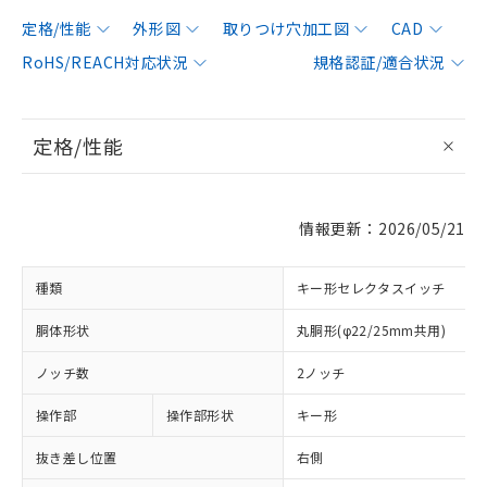
定格/性能
外形図
取りつけ穴加工図
CAD
RoHS/REACH対応状況
規格認証/適合状況
定格/性能
情報更新：2026/05/21
種類
キー形セレクタスイッチ
胴体形状
丸胴形(φ22/25mm共用)
ノッチ数
2ノッチ
操作部
操作部形状
キー形
抜き差し位置
右側