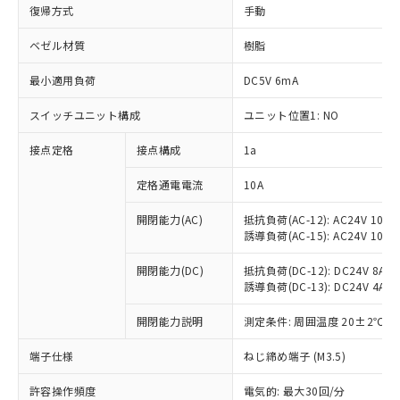
復帰方式
手動
ベゼル材質
樹脂
最小適用負荷
DC5V 6mA
スイッチユニット構成
ユニット位置1: NO
接点定格
接点構成
1a
定格通電電流
10A
※1 対応状況
開閉能力(AC)
抵抗負荷(AC-12): AC24V 10A/A
誘導負荷(AC-15): AC24V 10A/AC
対応済み：EU RoHS指令（10物質）の
開閉能力(DC)
抵抗負荷(DC-12): DC24V 8A/DC
非含有に対応した製品が提供可能な商品で
誘導負荷(DC-13): DC24V 4A/DC
す。
対応予定：EU RoHS指令（10物質）の非含
開閉能力説明
測定条件: 周囲温度 20±2℃、
ご利用条件
有に対応した製品に切り替える予定のある
商品です。
端子仕様
ねじ締め端子 (M3.5)
対応予定なし：EU RoHS指令（10物質）の
以下の条件をお読みいただき、同意のうえ
非含有に非対応の商品で、対応品を出す予
許容操作頻度
電気的: 最大30回/分
ご利用ください。