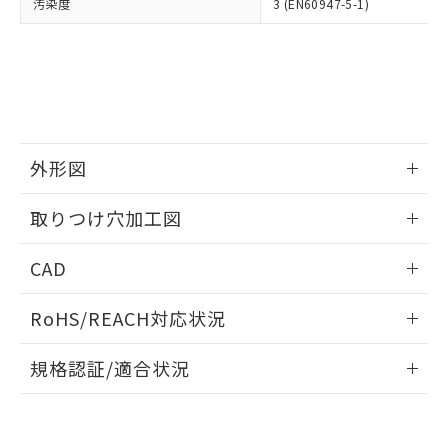
当社は、貴社製品を第三者に販売する
汚染度
3 (EN60947-5-1)
機器販売店・当社販売員にご確
在庫状況および標準価格結果を当社の
※2 対応予定月
「ｅ」：有害物質（10物質）のすべてが基
場合は、上記1、2および3の内容を当
認ください)
事前の承諾なく第三者に漏洩または開
準値以下であることを示します。
該第三者に通知します。また当社は、
示しないようお願いします。
部品在庫の切り替え状況などにより、予定
「10」：通常の使用状況下において有害物
販売先および販売に係わる関係者が違
マイパーツ機能（部品リスト作成サー
空
受注生産機種、また在庫状況の
月が前後することがあります。
質が外部に漏えいし、環境に深刻な影響を
法に輸出するおそれがある場合は、取
ビス）をご利用いただくには、I-Web
白
情報を公開していない機種
及ぼさない年数を意味します。
り引きをいたしません。
メンバーズにご登録されている必要が
「－」：未確認です。当社販売部門へお問
あります。
い合わせください。
お客様が当ウェブサイト上で当社にご
外形図
※3 非含有証明書ダウンロード
登録された部品リストについて、当社
および当社の共同利用者が、当社の製
情報更新：2026/05/21
下記の非含有証明書をダウンロードするこ
取りつけ穴加工図
品・サービスに関するお客様との取
とができます。
合意する
キャンセル
引・商談に必要な範囲で利用すること
情報更新：2026/05/21
をご了承ください。
CAD
EU RoHS指令（10物質）の非含有証明書
※当社の共同利用者とは、
"個人情報
51物質の非含有証明書（当社基準）
の共同利用に関して"
の「1.共同利
ログイン/会員登録いただくと、CADデータをダウンロー
RoHS/REACH対応状況
※本証明書は発行日時点で非含有を証明す
用者の範囲」に記載されている法人を
ドすることができます。
るもので、過去に遡って非含有を証明する
指します。
情報更新：2026/7/29
ものではありません。
規格認証/適合状況
また、RoHS指令のフタル酸エステル類４
ログイン/会員登録
EU RoHS
注意事項・凡例
物質の対応では、対応完了までの期間は出
UL認証
CSA認証
CEマーキング
荷製品に未対応品が混在することから備考
欄に対応日を記載しておりました。