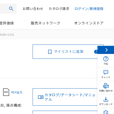
お問い合わせ
カタログ請求
ログイン/新規登録
検索
提供価値
販売ネットワーク
オンラインストア
01BA-G101
マイリストに追加
FAQ
チャット
お問い合わせ
PDF出力
カタログ/データシート/マニュ
アル
台, 接点構成:
ダウンロード