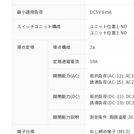
最小適用負荷
DC5V 6mA
スイッチユニット構成
ユニット位置1: NO
※1 対応状況
ユニット位置3: NO
対応済み：EU
接点定格
接点構成
2a
対応予定：EU R
対応予定なし：EU
調査・確認中：EU
定格通電電流
10A
ご利用条件
非該当品：ライセ
※1 中国RoHS
仕入先様の事情に
開閉能力(AC)
抵抗負荷(AC-12): AC24
があります。
以下の条件をお読
誘導負荷(AC-15): AC24V
「○」：最大均質
「×」：最大均質
本サービスは
当社は、これ
*EU RoHS指令（10物
「－」：未確認で
開閉能力(DC)
抵抗負荷(DC-12): DC24
鉛(Pb) 1000ppm以下、
くものです。
う）を輸出ま
記
説明
六価クロム(Cr(Ⅵ)) 1
誘導負荷(DC-13): DC24
当社制御機器
などの必要な
フタル酸ビス(2-エチルヘ
号
*中国RoHS10物質の基準値 
ル（DBP） 1000ppm
在庫状況およ
当社は規制貨
Pb(鉛) :1000ppm、 Hg
但し、RoHS指令で産
のであり、閲
開閉能力説明
測定条件: 周囲温度 2
ます。
Cr(Ⅵ)(六価クロム) : 
フタル酸エステル類の４
○
一定数以
DBP(フタル酸ジブチル) :
い。
当社は貴社製
DEHP(フタル酸ビス(2-エ
正式な納期状
置等に一切使
端子仕様
ねじ締め端子 (M3.5)