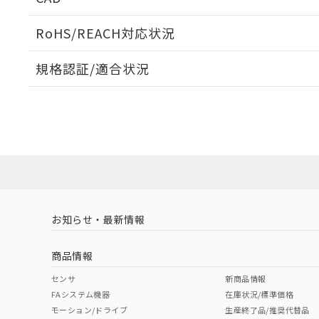
ログイン/会員登録いただくと、CADデータをダウンロ
RoHS/REACH対応状況
規格認証/適合状況
EU RoHS
注意事項・凡例
UL認証
CSA認証
CEマーキング
ダウンロードデータをご利用いただく前に、以下を必ずお読
Yes
Yes
Yes
対応状況
対応予定月
※1
※2
ソフトウェアの使用条件
対応済み
LR型式承認
DNV型式承認
BV型式承認
KR
（イギリス
（ノルウェー
（フランス
（
お知らせ・最新情報
中国 RoHS
注意事項・凡例
船舶規格）
船舶規格）
船舶規格）
船
商品情報
No
No
No
No
中国 RoHS表
※1 ※2
センサ
新商品情報
FAシステム機器
在庫状況/標準価格
Pb
Hg
Cd
Cr(V
モーション/ドライブ
生産終了品/推奨代替品