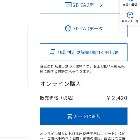
2D CADデータ
在庫・価格
無料テスト機
3D CADデータ
該非判定見解書/項目別対比表
日本の外為法に基づく該非判定、およびEAR再輸出規
制に関する見解が入手できます。
オンライン購入
¥ 2,420
販売価格（税込）
カートに追加
オンライン購入における出荷予定日は、カートに追加
～「ご購入手続き：価格・納期の確認」画面にてご確