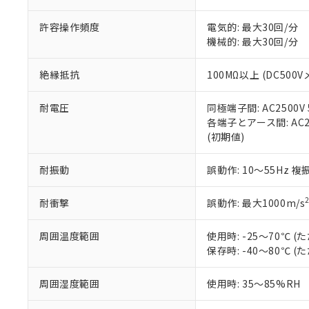
当社販売員に
※2 対応予定月
△
一定数に
当社は、貴社
オムロン制御
また当社は、
※2 環境保護使
許容操作頻度
電気的: 最大30回/分
在庫状況およ
部品在庫の切り替
たしません。
－
在庫なし
機械的: 最大30回/分
す。
「ｅ」：有害物質
機器販売
マイパーツ機
「10」：通常の
絶縁抵抗
100MΩ以上 (DC500V
ている必要が
味します。
空
受注生産
お客様が当ウ
※3 非含有証明
「－」：未確認で
白
が、当社の製
耐電圧
同極端子間: AC2500V 5
さい。
下記の非含有証明
各端子とアース間: AC250
※当社の共同
(初期値)
いる法人を指
EU RoHS指令（
51物質の非含有証
耐振動
誤動作: 10～55Hz 複
※本証明書は発行
また、RoHS指
耐衝撃
誤動作: 最大1000m/s
混在することから
既に当社にて対応
周囲温度範囲
使用時: -25～70℃
り割愛しておりま
保存時: -40～80℃
周囲湿度範囲
使用時: 35～85%RH