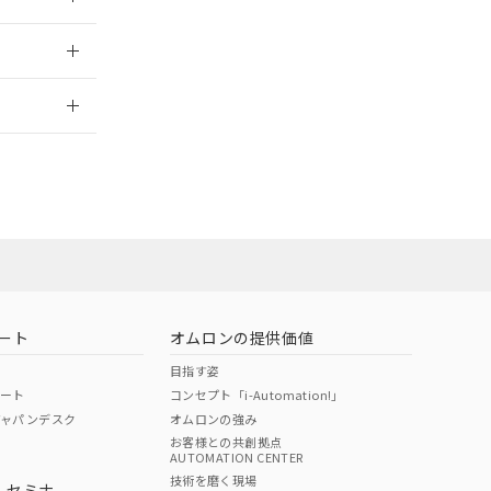
2026/7/29
ート
オムロンの提供価値
目指す姿
ポート
コンセプト「i-Automation!」
ジャパンデスク
オムロンの強み
お客様との共創拠点
AUTOMATION CENTER
DIBP
BBP
DEHP
環境保護
技術を磨く現場
・セミナ