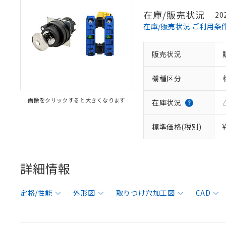
在庫/販売状況
20
在庫/販売状況 ご利用条
販売状況
機種区分
画像をクリックすると大きくなります
在庫状況
標準価格(税別)
詳細情報
定格/性能
外形図
取りつけ穴加工図
CAD