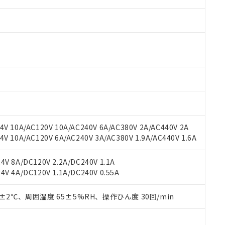
 RoHS指令（10物質）の非含有に対応した製品が提供可能な商品です
oHS指令（10物質）の非含有に対応した製品に切り替える予定のある
 RoHS指令（10物質）の非含有に非対応の商品で、対応品を出す予
 RoHS指令（10物質）の非含有の対応状況を調査中または確認中の
ンス料など無形物で、有害物質有無と関係のない商品です。
○×表
より、非含有部品としていたものが、含有品と判明した場合などやむ
V 10A/AC120V 10A/AC240V 6A/AC380V 2A/AC440V 2A
みいただき、同意のうえご利用ください。
 10A/AC120V 6A/AC240V 3A/AC380V 1.9A/AC440V 1.6A
材料含有率が中国RoHSの基準値以下であることを示します。
材料含有率が中国RoHSの基準値を超えていることを示します。
、当社制御機器事業取扱商品の当社在庫状況および標準価格(税抜)
ら貴社製品のうち、外国為替および外国貿易法に定める商品（以下｢
質）：
す。当社販売部門へお問い合わせください。
V 8A/DC120V 2.2A/DC240V 1.1A
 水銀(Hg) 1000ppm以下、 カドミウム(Cd) 100ppm以下、
たは国外への提供する場合は、日本国政府の輸出許可(または役務取
000ppm以下、ポリ臭化ビフェニル類(PBB) 1000ppm以下、ポリ臭化ジフェニルエーテル類(P
V 4A/DC120V 1.1A/DC240V 0.55A
事業取扱商品の中には、本サービスの対象外となる商品もあること
手続きをとります。
キシル) (DEHP)(別名：DOP) 1000ppm以下、フタル酸ブチルベンジル（BBP） 100
(GB/T26572)：
以下、フタル酸ジイソブチル (DIBP) 1000ppm以下
び標準価格照会結果は、記載している更新日時点での社内データに
物を破棄する場合は、完全に破砕するなど、違法に輸出されないよ
(水銀) : 1000ppm、 Cd(カドミウム) : 100ppm、
業用監視および制御機器に対する適用除外項目は除く。
覧された時点での実際の在庫および標準価格とは異なる場合がある
0±2℃、周囲湿度 65±5%RH、操作ひん度 30回/min
1000ppm、 PBBs(ポリ臭化ビフェニル類) : 1000ppm、 PBDEs(ポリ臭化ジフェニルエーテル類
物質については閾値を超える意図的な使用がないことを確認しています。
上の在庫あり
 1000ppm、 DIBP(フタル酸ジイソブチル) : 1000ppm、 BBP(フタル酸ブチルベンジル) :
品を、核兵器、ミサイル、化学兵器、生物兵器またはその他武器並
チルヘキシル)) : 1000ppm
況および標準価格はお客様のお取引先、またはお客様担当のオムロ
用いたしません。