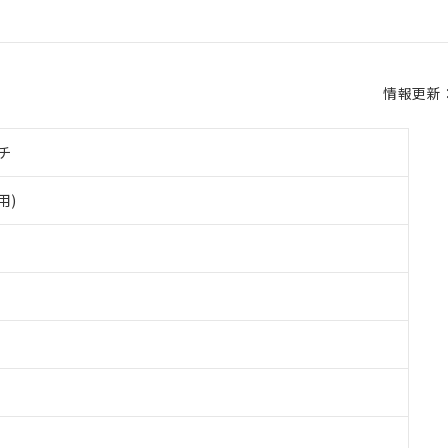
情報更新：2
チ
用)