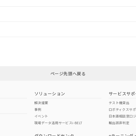
ードすることができます。
情報更新：
ログイン/会員登録
CCC認証
電波法
みください。
Yes
N/A
非含有証明書
※3
ページ先頭へ戻る
ダウンロードはこちら
型式承認
NK型式承認
ABS型式承認
韓国
（日本
（アメリカ
ソリューション
サービスサポ
舶規格）
船舶規格）
船舶規格）
解決提案
テスト機貸出
事例
ロボティクスサ
No
No
イベント
日本語相談窓口
現場データ活用サービスi-BELT
輸出該非判定
I)
PBBs
PBDEs
DBP
ダウンロードセンタ
eラーニング