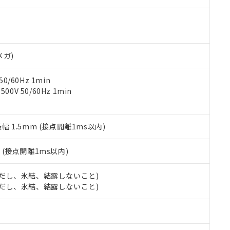
ご相談ください。
は満たないが在庫あり
製品を第三者に販売する場合は、上記1、2および3の内容を当該第
機器販売店や当社販売拠点は「
販売ネットワーク
」をご確認くだ
販売先および販売に係わる関係者が違法に輸出するおそれがある場
用期限
び標準価格結果を当社の事前の承諾なく第三者に漏洩または開示し
え状況などにより、予定月が前後することがあります。
(最新の在庫状況については、お客様のお取引先、またはお客様担当
（10物質）のすべてが基準値以下であることを示します。
店・当社販売員にご確認ください)
能（部品リスト作成サービス）をご利用いただくには、I-Webメン
使用状況下において有害物質が外部に漏えいし、環境に深刻な影響を
メガ)
あります。
機種、また在庫状況の情報を公開していない機種
ェブサイト上で当社にご登録された部品リストについて、当社およ
書ダウンロード
す。当社販売部門へお問い合わせください。
品・サービスに関するお客様との取引・商談に必要な範囲で利用す
0/60Hz 1min
合意する
キャンセル
書をダウンロードすることができます。
0V 50/60Hz 1min
利用者とは、
"個人情報の共同利用に関して"
の「1.共同利用者の
します。
10物質）の非含有証明書
明書（当社基準）
振幅 1.5mm (接点開離1ms以内)
日時点で非含有を証明するもので、過去に遡って非含有を証明するも
令のフタル酸エステル類４物質の対応では、対応完了までの期間は出
2
(接点開離1ms以内)
備考欄に対応日を記載しておりました。
品への在庫切替を完了していることから、特段のことがない限り、20
 (ただし、氷結、結露しないこと)
す。
 (ただし、氷結、結露しないこと)