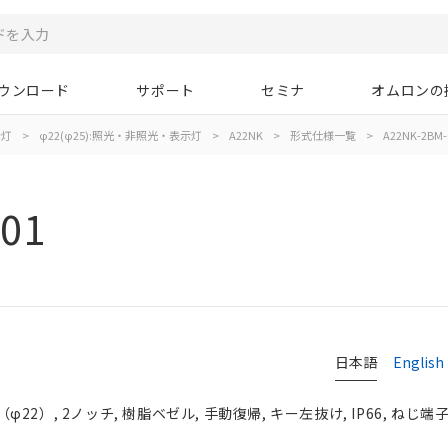
ウンロード
サポート
セミナ
オムロンの
示灯
>
φ22(φ25):照光・非照光・表示灯
>
A22NK
>
形式仕様一覧
>
A22NK-2BM-
01
日本語
English
2）, 2ノッチ, 樹脂ベゼル, 手動復帰, キー左抜け, IP66, ねじ端子