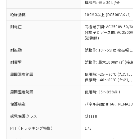
定はありません。
機械的: 最大30回/分
調査・確認中：EU RoHS指令（10物質）の
本サービスは、当社制御機器事業取扱
※1 中国RoHS○×表
非含有の対応状況を調査中または確認中の
絶縁抵抗
100MΩ以上 (DC500Vメガ)
商品の当社在庫状況および標準価格
商品です。
(税抜)を提供させていただくもので
「○」：最大均質材料含有率が中国RoHSの
耐電圧
同極端子間: AC2500V 50/60Hz
非該当品：ライセンス料など無形物で、有
す。
各端子とアース間: AC2500V 50/
基準値以下であることを示します。
害物質有無と関係のない商品です。
当社制御機器事業取扱商品の中には、
(初期値)
「×」：最大均質材料含有率が中国RoHSの
仕入先様の事情により、非含有部品として
本サービスの対象外となる商品もある
基準値を超えていることを示します。
いたものが、含有品と判明した場合などや
当社は、これら貴社製品のうち、外国
耐振動
誤動作: 10～55Hz 複振幅 1.
ことをご了承ください。
「－」：未確認です。当社販売部門へお問
むを得ず変更することがあります。
為替および外国貿易法に定める商品
在庫状況および標準価格照会結果は、
い合わせください。
（以下｢規制貨物等」という）を輸出
2
耐衝撃
誤動作: 最大1000m/s
(接点開
記載している更新日時点での社内デー
*EU RoHS指令（10物質）：
または国外への提供する場合は、日本
記
タに基づき作成されるものであり、閲
説明
鉛(Pb) 1000ppm以下、 水銀(Hg) 1000ppm以下、 カド
*中国RoHS10物質の基準値 (GB/T26572)：
周囲温度範囲
使用時: -25～70℃ (ただし
国政府の輸出許可(または役務取引許
号
覧された時点での実際の在庫および標
ミウム(Cd) 100ppm以下、
Pb(鉛) :1000ppm、 Hg(水銀) : 1000ppm、 Cd(カドミウ
保存時: -40～80℃ (ただし
可)を取得するなどの必要な手続きを
六価クロム(Cr(Ⅵ)) 1000ppm以下、ポリ臭化ビフェニル
ム) : 100ppm、
準価格とは異なる場合があることをご
類(PBB) 1000ppm以下、ポリ臭化ジフェニルエーテル類
Cr(Ⅵ)(六価クロム) : 1000ppm、 PBBs(ポリ臭化ビフェ
とります。
了承ください。
(PBDE) 1000ppm以下、フタル酸ビス(2-エチルヘキシ
○
一定数以上の在庫あり
ニル類) : 1000ppm、 PBDEs(ポリ臭化ジフェニルエーテ
周囲湿度範囲
使用時: 35～85%RH
当社は規制貨物を破棄する場合は、完
ル) (DEHP)(別名：DOP) 1000ppm以下、フタル酸ブチ
正式な納期状況および標準価格はお客
ル類) : 1000ppm、
ルベンジル（BBP） 1000ppm以下、フタル酸ジブチル
全に破砕するなど、違法に輸出されな
DBP(フタル酸ジブチル) : 1000ppm、 DIBP(フタル酸ジ
様のお取引先、またはお客様担当のオ
保護構造
パネル前面: IP66、NEMA13
（DBP） 1000ppm以下、フタル酸ジイソブチル
イソブチル) : 1000ppm、 BBP(フタル酸ブチルベンジ
△
一定数には満たないが在庫あり
いよう必要な手段を講じます。
ムロン制御機器販売店・当社販売員に
(DIBP) 1000ppm以下
ル) : 1000ppm、
当社は貴社製品を、核兵器、ミサイ
但し、RoHS指令で産業用監視および制御機器に対する
DEHP(フタル酸ビス(2-エチルヘキシル)) : 1000ppm
ご相談ください。
感電保護クラス
Class II
適用除外項目は除く。
ル、化学兵器、生物兵器またはその他
－
在庫なし(最新の在庫状況につ
オムロン制御機器販売店や当社販売拠
フタル酸エステル類の４物質については閾値を超える意
武器並びにこれらの製造装置等に一切
いては、お客様のお取引先、ま
図的な使用がないことを確認しています。
PTI（トラッキング特性）
175
点は「
販売ネットワーク
」をご確認
※2 環境保護使用期限
使用いたしません。
たはお客様担当のオムロン制御
ください。