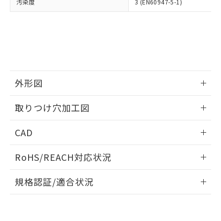
当社は、貴社製品を第三者に販売する
汚染度
3 (EN60947-5-1)
機器販売店・当社販売員にご確
在庫状況および標準価格結果を当社の
※2 対応予定月
「ｅ」：有害物質（10物質）のすべてが基
場合は、上記1、2および3の内容を当
認ください)
事前の承諾なく第三者に漏洩または開
準値以下であることを示します。
該第三者に通知します。また当社は、
示しないようお願いします。
部品在庫の切り替え状況などにより、予定
「10」：通常の使用状況下において有害物
販売先および販売に係わる関係者が違
マイパーツ機能（部品リスト作成サー
空
受注生産機種、また在庫状況の
月が前後することがあります。
質が外部に漏えいし、環境に深刻な影響を
法に輸出するおそれがある場合は、取
ビス）をご利用いただくには、I-Web
白
情報を公開していない機種
及ぼさない年数を意味します。
り引きをいたしません。
メンバーズにご登録されている必要が
「－」：未確認です。当社販売部門へお問
あります。
い合わせください。
お客様が当ウェブサイト上で当社にご
外形図
※3 非含有証明書ダウンロード
登録された部品リストについて、当社
および当社の共同利用者が、当社の製
情報更新：2026/05/21
下記の非含有証明書をダウンロードするこ
取りつけ穴加工図
品・サービスに関するお客様との取
とができます。
合意する
キャンセル
引・商談に必要な範囲で利用すること
情報更新：2026/05/21
をご了承ください。
CAD
EU RoHS指令（10物質）の非含有証明書
※当社の共同利用者とは、
"個人情報
51物質の非含有証明書（当社基準）
の共同利用に関して"
の「1.共同利
ログイン/会員登録いただくと、CADデータをダウンロー
RoHS/REACH対応状況
※本証明書は発行日時点で非含有を証明す
用者の範囲」に記載されている法人を
ドすることができます。
るもので、過去に遡って非含有を証明する
指します。
情報更新：2026/7/29
ものではありません。
規格認証/適合状況
また、RoHS指令のフタル酸エステル類４
ログイン/会員登録
EU RoHS
注意事項・凡例
物質の対応では、対応完了までの期間は出
UL認証
CSA認証
CEマーキング
荷製品に未対応品が混在することから備考
欄に対応日を記載しておりました。