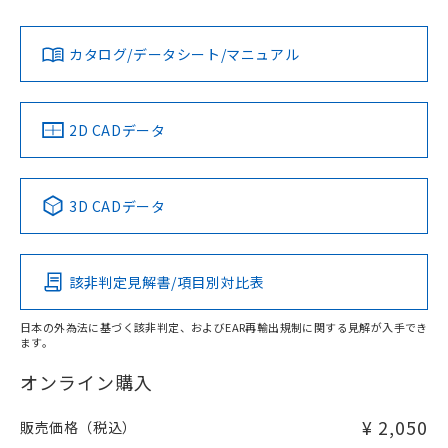
Yes
Yes
Yes
既に当社にて対応品への在庫切替を完了
対応状況
対応予定月
※1
※2
ダウンロードデータをご利用いただく前に、以下を必ずお読
していることから、特段のことがない限
みください。
カタログ/データシート/マニュアル
り、2022年1月12日より割愛しておりま
対応済み
ソフトウェアの使用条件
す。
LR型式承認
DNV型式承認
BV型式承認
KR型式承
（イギリス
（ノルウェー
（フランス
（韓国
船舶規格）
船舶規格）
船舶規格）
船舶規格
中国 RoHS
注意事項・凡例
2D CADデータ
No
No
No
No
中国 RoHS表
※1 ※2
3D CADデータ
この製品の規格認証/適合状況ページへ
Pb
Hg
Cd
Cr(VI)
その他の認証はこちらのページからご検索ください
該非判定見解書/項目別対比表
X
O
O
O
日本の外為法に基づく該非判定、およびEAR再輸出規制に関する見解が入手でき
ます。
"対応済み"や非含有の記載がされた商品であっても、流通
在庫等で未対応品が混在する可能性があります。
オンライン購入
非含有品が必要な際は、弊社営業部門もしくは販売店へお
問い合わせください。
¥ 2,050
販売価格（税込）