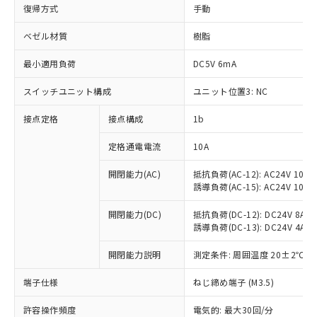
復帰方式
手動
ベゼル材質
樹脂
最小適用負荷
DC5V 6mA
スイッチユニット構成
ユニット位置3: NC
接点定格
接点構成
1b
定格通電電流
10A
※1 対応状況
開閉能力(AC)
抵抗負荷(AC-12): AC24V 10A/A
誘導負荷(AC-15): AC24V 10A/AC
対応済み：EU RoHS指令（10物質）の
開閉能力(DC)
抵抗負荷(DC-12): DC24V 8A/DC
非含有に対応した製品が提供可能な商品で
誘導負荷(DC-13): DC24V 4A/DC
す。
対応予定：EU RoHS指令（10物質）の非含
開閉能力説明
測定条件: 周囲温度 20±2℃、
ご利用条件
有に対応した製品に切り替える予定のある
商品です。
端子仕様
ねじ締め端子 (M3.5)
対応予定なし：EU RoHS指令（10物質）の
以下の条件をお読みいただき、同意のうえ
非含有に非対応の商品で、対応品を出す予
許容操作頻度
電気的: 最大30回/分
ご利用ください。