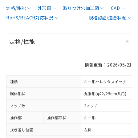
定格/性能
外形図
取りつけ穴加工図
CAD
RoHS/REACH対応状況
規格認証/適合状況
定格/性能
情報更新：2026/05/21
種類
キー形セレクタスイッチ
胴体形状
丸胴形(φ22/25mm共用)
ノッチ数
2ノッチ
操作部
操作部形状
キー形
抜き差し位置
左側