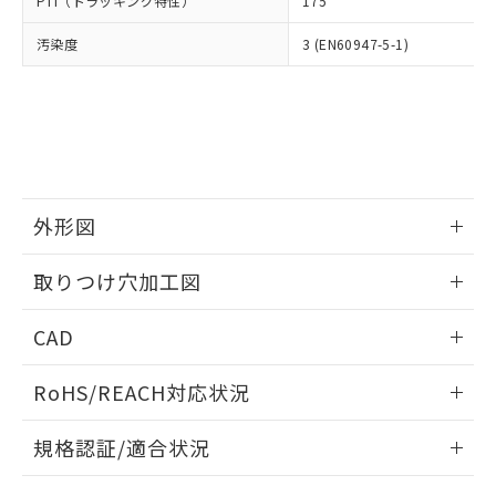
PTI（トラッキング特性）
175
たはお客様担当のオムロン制御
ください。
当社は、貴社製品を第三者に販売する
機器販売店・当社販売員にご確
在庫状況および標準価格結果を当社の
※2 対応予定月
「ｅ」：有害物質（10物質）のすべてが基
汚染度
3 (EN60947-5-1)
場合は、上記1、2および3の内容を当
認ください)
事前の承諾なく第三者に漏洩または開
準値以下であることを示します。
該第三者に通知します。また当社は、
示しないようお願いします。
部品在庫の切り替え状況などにより、予定
「10」：通常の使用状況下において有害物
販売先および販売に係わる関係者が違
マイパーツ機能（部品リスト作成サー
空
受注生産機種、また在庫状況の
月が前後することがあります。
質が外部に漏えいし、環境に深刻な影響を
法に輸出するおそれがある場合は、取
ビス）をご利用いただくには、I-Web
白
情報を公開していない機種
及ぼさない年数を意味します。
り引きをいたしません。
メンバーズにご登録されている必要が
「－」：未確認です。当社販売部門へお問
あります。
い合わせください。
お客様が当ウェブサイト上で当社にご
※3 非含有証明書ダウンロード
登録された部品リストについて、当社
外形図
および当社の共同利用者が、当社の製
下記の非含有証明書をダウンロードするこ
品・サービスに関するお客様との取
情報更新：2026/05/21
とができます。
取りつけ穴加工図
合意する
キャンセル
引・商談に必要な範囲で利用すること
をご了承ください。
情報更新：2026/05/21
EU RoHS指令（10物質）の非含有証明書
※当社の共同利用者とは、
"個人情報
CAD
51物質の非含有証明書（当社基準）
の共同利用に関して"
の「1.共同利
※本証明書は発行日時点で非含有を証明す
ログイン/会員登録いただくと、CADデータをダウンロー
用者の範囲」に記載されている法人を
RoHS/REACH対応状況
るもので、過去に遡って非含有を証明する
ドすることができます。
指します。
ものではありません。
情報更新：2026/7/29
また、RoHS指令のフタル酸エステル類４
規格認証/適合状況
物質の対応では、対応完了までの期間は出
ログイン/会員登録
EU RoHS
注意事項・凡例
荷製品に未対応品が混在することから備考
A22NK-2BM-01AA-P112についての規格認証/適合状況につ