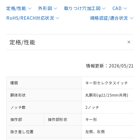
定格/性能
外形図
取りつけ穴加工図
CAD
RoHS/REACH対応状況
規格認証/適合状況
定格/性能
情報更新：2026/05/21
種類
キー形セレクタスイッチ
胴体形状
丸胴形(φ22/25mm共用)
ノッチ数
2ノッチ
操作部
操作部形状
キー形
抜き差し位置
左側、右側