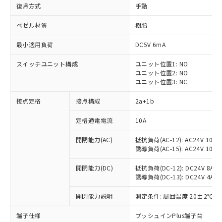
復帰方式
手動
ベゼル材質
樹脂
最小適用負荷
DC5V 6mA
スイッチユニット構成
ユニット位置1: NO
ユニット位置2: NO
ユニット位置3: NC
接点定格
接点構成
2a+1b
定格通電電流
10A
※1 対応状況
開閉能力(AC)
抵抗負荷(AC-12): AC24V 10A/A
誘導負荷(AC-15): AC24V 10A/AC
対応済み：EU RoHS指令（10物質）の
非含有に対応した製品が提供可能な商品で
開閉能力(DC)
抵抗負荷(DC-12): DC24V 8A/DC
す。
誘導負荷(DC-13): DC24V 4A/DC
対応予定：EU RoHS指令（10物質）の非含
ご利用条件
有に対応した製品に切り替える予定のある
開閉能力説明
測定条件: 周囲温度 20±2℃、
商品です。
対応予定なし：EU RoHS指令（10物質）の
端子仕様
プッシュインPlus端子台
以下の条件をお読みいただき、同意のうえ