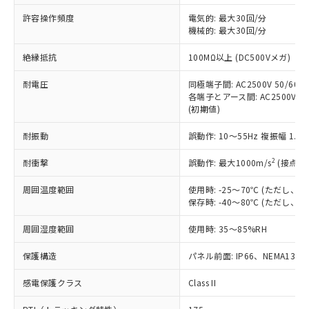
非含有に非対応の商品で、対応品を出す予
ご利用ください。
定はありません。
許容操作頻度
電気的: 最大30回/分
調査・確認中：EU RoHS指令（10物質）の
機械的: 最大30回/分
本サービスは、当社制御機器事業取扱
※1 中国RoHS○×表
非含有の対応状況を調査中または確認中の
商品の当社在庫状況および標準価格
絶縁抵抗
100MΩ以上 (DC500Vメガ)
商品です。
(税抜)を提供させていただくもので
「○」：最大均質材料含有率が中国RoHSの
非該当品：ライセンス料など無形物で、有
す。
耐電圧
同極端子間: AC2500V 50/60Hz
基準値以下であることを示します。
害物質有無と関係のない商品です。
当社制御機器事業取扱商品の中には、
各端子とアース間: AC2500V 50/
「×」：最大均質材料含有率が中国RoHSの
仕入先様の事情により、非含有部品として
(初期値)
本サービスの対象外となる商品もある
基準値を超えていることを示します。
いたものが、含有品と判明した場合などや
当社は、これら貴社製品のうち、外国
ことをご了承ください。
「－」：未確認です。当社販売部門へお問
むを得ず変更することがあります。
為替および外国貿易法に定める商品
耐振動
誤動作: 10～55Hz 複振幅 1.
在庫状況および標準価格照会結果は、
い合わせください。
（以下｢規制貨物等」という）を輸出
記載している更新日時点での社内デー
*EU RoHS指令（10物質）：
2
耐衝撃
誤動作: 最大1000m/s
(接点開
または国外への提供する場合は、日本
記
タに基づき作成されるものであり、閲
説明
鉛(Pb) 1000ppm以下、 水銀(Hg) 1000ppm以下、 カド
*中国RoHS10物質の基準値 (GB/T26572)：
国政府の輸出許可(または役務取引許
号
覧された時点での実際の在庫および標
ミウム(Cd) 100ppm以下、
Pb(鉛) :1000ppm、 Hg(水銀) : 1000ppm、 Cd(カドミウ
周囲温度範囲
使用時: -25～70℃ (ただし
可)を取得するなどの必要な手続きを
六価クロム(Cr(Ⅵ)) 1000ppm以下、ポリ臭化ビフェニル
ム) : 100ppm、
準価格とは異なる場合があることをご
保存時: -40～80℃ (ただし
類(PBB) 1000ppm以下、ポリ臭化ジフェニルエーテル類
Cr(Ⅵ)(六価クロム) : 1000ppm、 PBBs(ポリ臭化ビフェ
とります。
了承ください。
(PBDE) 1000ppm以下、フタル酸ビス(2-エチルヘキシ
○
一定数以上の在庫あり
ニル類) : 1000ppm、 PBDEs(ポリ臭化ジフェニルエーテ
当社は規制貨物を破棄する場合は、完
ル) (DEHP)(別名：DOP) 1000ppm以下、フタル酸ブチ
正式な納期状況および標準価格はお客
ル類) : 1000ppm、
周囲湿度範囲
使用時: 35～85%RH
ルベンジル（BBP） 1000ppm以下、フタル酸ジブチル
全に破砕するなど、違法に輸出されな
DBP(フタル酸ジブチル) : 1000ppm、 DIBP(フタル酸ジ
様のお取引先、またはお客様担当のオ
（DBP） 1000ppm以下、フタル酸ジイソブチル
イソブチル) : 1000ppm、 BBP(フタル酸ブチルベンジ
△
一定数には満たないが在庫あり
いよう必要な手段を講じます。
ムロン制御機器販売店・当社販売員に
(DIBP) 1000ppm以下
保護構造
パネル前面: IP66、NEMA13
ル) : 1000ppm、
当社は貴社製品を、核兵器、ミサイ
但し、RoHS指令で産業用監視および制御機器に対する
DEHP(フタル酸ビス(2-エチルヘキシル)) : 1000ppm
ご相談ください。
適用除外項目は除く。
ル、化学兵器、生物兵器またはその他
－
在庫なし(最新の在庫状況につ
感電保護クラス
Class II
オムロン制御機器販売店や当社販売拠
フタル酸エステル類の４物質については閾値を超える意
武器並びにこれらの製造装置等に一切
いては、お客様のお取引先、ま
図的な使用がないことを確認しています。
点は「
販売ネットワーク
」をご確認
※2 環境保護使用期限
使用いたしません。