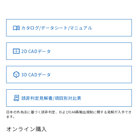
欄に対応日を記載しておりました。
いては、「カスタマーサポートセンタ お客様相談室」または
既に当社にて対応品への在庫切替を完了
貴社担当オムロン営業員または販売店にお問い合わせくださ
対応状況
対応予定月
※1
※2
していることから、特段のことがない限
い。
ダウンロードデータをご利用いただく前に、以下を必ずお読
り、2022年1月12日より割愛しておりま
みください。
カタログ/データシート/マニュアル
対応済み
す。
ソフトウェアの使用条件
お問い合わせ
中国 RoHS
注意事項・凡例
2D CADデータ
中国 RoHS表
※1 ※2
3D CADデータ
Pb
Hg
Cd
Cr(VI)
該非判定見解書/項目別対比表
X
O
O
O
日本の外為法に基づく該非判定、およびEAR再輸出規制に関する見解が入手でき
ます。
"対応済み"や非含有の記載がされた商品であっても、流通
在庫等で未対応品が混在する可能性があります。
オンライン購入
非含有品が必要な際は、弊社営業部門もしくは販売店へお