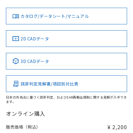
既に当社にて対応品への在庫切替を完了
対応状況
対応予定月
※1
※2
い。
ダウンロードデータをご利用いただく前に、以下を必ずお読
していることから、特段のことがない限
みください。
カタログ/データシート/マニュアル
り、2022年1月12日より割愛しておりま
対応済み
ソフトウェアの使用条件
お問い合わせ
す。
中国 RoHS
注意事項・凡例
2D CADデータ
中国 RoHS表
※1 ※2
3D CADデータ
Pb
Hg
Cd
Cr(VI)
該非判定見解書/項目別対比表
X
O
O
O
日本の外為法に基づく該非判定、およびEAR再輸出規制に関する見解が入手でき
ます。
"対応済み"や非含有の記載がされた商品であっても、流通
在庫等で未対応品が混在する可能性があります。
オンライン購入
非含有品が必要な際は、弊社営業部門もしくは販売店へお
問い合わせください。
¥ 2,200
販売価格（税込）