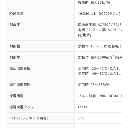
定はありません。
機械的: 最大30回/分
調査・確認中：EU RoHS指令（10物質）の
本サービスは、当社制御機器事業取扱
※1 中国RoHS○×表
非含有の対応状況を調査中または確認中の
絶縁抵抗
100MΩ以上 (DC500Vメガ)
商品の当社在庫状況および標準価格
商品です。
(税抜)を提供させていただくもので
「○」：最大均質材料含有率が中国RoHSの
耐電圧
同極端子間: AC2500V 50/60Hz
非該当品：ライセンス料など無形物で、有
す。
各端子とアース間: AC2500V 50/
基準値以下であることを示します。
害物質有無と関係のない商品です。
当社制御機器事業取扱商品の中には、
(初期値)
「×」：最大均質材料含有率が中国RoHSの
仕入先様の事情により、非含有部品として
本サービスの対象外となる商品もある
基準値を超えていることを示します。
いたものが、含有品と判明した場合などや
当社は、これら貴社製品のうち、外国
耐振動
誤動作: 10～55Hz 複振幅 1.
ことをご了承ください。
「－」：未確認です。当社販売部門へお問
むを得ず変更することがあります。
為替および外国貿易法に定める商品
在庫状況および標準価格照会結果は、
い合わせください。
（以下｢規制貨物等」という）を輸出
2
耐衝撃
誤動作: 最大1000m/s
(接点開
記載している更新日時点での社内デー
*EU RoHS指令（10物質）：
または国外への提供する場合は、日本
記
タに基づき作成されるものであり、閲
説明
鉛(Pb) 1000ppm以下、 水銀(Hg) 1000ppm以下、 カド
*中国RoHS10物質の基準値 (GB/T26572)：
周囲温度範囲
使用時: -25～70℃ (ただし
国政府の輸出許可(または役務取引許
号
覧された時点での実際の在庫および標
ミウム(Cd) 100ppm以下、
Pb(鉛) :1000ppm、 Hg(水銀) : 1000ppm、 Cd(カドミウ
保存時: -40～80℃ (ただし
可)を取得するなどの必要な手続きを
六価クロム(Cr(Ⅵ)) 1000ppm以下、ポリ臭化ビフェニル
ム) : 100ppm、
準価格とは異なる場合があることをご
類(PBB) 1000ppm以下、ポリ臭化ジフェニルエーテル類
Cr(Ⅵ)(六価クロム) : 1000ppm、 PBBs(ポリ臭化ビフェ
とります。
了承ください。
(PBDE) 1000ppm以下、フタル酸ビス(2-エチルヘキシ
○
一定数以上の在庫あり
ニル類) : 1000ppm、 PBDEs(ポリ臭化ジフェニルエーテ
周囲湿度範囲
使用時: 35～85%RH
当社は規制貨物を破棄する場合は、完
ル) (DEHP)(別名：DOP) 1000ppm以下、フタル酸ブチ
正式な納期状況および標準価格はお客
ル類) : 1000ppm、
ルベンジル（BBP） 1000ppm以下、フタル酸ジブチル
全に破砕するなど、違法に輸出されな
DBP(フタル酸ジブチル) : 1000ppm、 DIBP(フタル酸ジ
様のお取引先、またはお客様担当のオ
保護構造
パネル前面: IP66、NEMA13
（DBP） 1000ppm以下、フタル酸ジイソブチル
イソブチル) : 1000ppm、 BBP(フタル酸ブチルベンジ
△
一定数には満たないが在庫あり
いよう必要な手段を講じます。
ムロン制御機器販売店・当社販売員に
(DIBP) 1000ppm以下
ル) : 1000ppm、
当社は貴社製品を、核兵器、ミサイ
但し、RoHS指令で産業用監視および制御機器に対する
DEHP(フタル酸ビス(2-エチルヘキシル)) : 1000ppm
ご相談ください。
感電保護クラス
Class II
適用除外項目は除く。
ル、化学兵器、生物兵器またはその他
－
在庫なし(最新の在庫状況につ
オムロン制御機器販売店や当社販売拠
フタル酸エステル類の４物質については閾値を超える意
武器並びにこれらの製造装置等に一切
いては、お客様のお取引先、ま
図的な使用がないことを確認しています。
PTI（トラッキング特性）
175
点は「
販売ネットワーク
」をご確認
※2 環境保護使用期限
使用いたしません。
たはお客様担当のオムロン制御
ください。