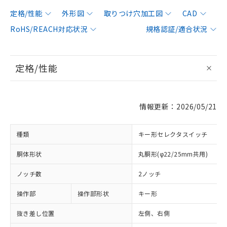
定格/性能
外形図
取りつけ穴加工図
CAD
RoHS/REACH対応状況
規格認証/適合状況
定格/性能
情報更新：2026/05/21
種類
キー形セレクタスイッチ
胴体形状
丸胴形(φ22/25mm共用)
ノッチ数
2ノッチ
操作部
操作部形状
キー形
抜き差し位置
左側、右側