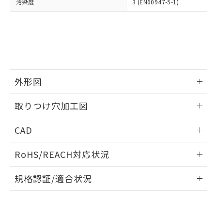
当社は、貴社製品を第三者に販売する
汚染度
3 (EN60947-5-1)
機器販売店・当社販売員にご確
在庫状況および標準価格結果を当社の
※2 対応予定月
「ｅ」：有害物質（10物質）のすべてが基
場合は、上記1、2および3の内容を当
認ください)
事前の承諾なく第三者に漏洩または開
準値以下であることを示します。
該第三者に通知します。また当社は、
示しないようお願いします。
部品在庫の切り替え状況などにより、予定
「10」：通常の使用状況下において有害物
販売先および販売に係わる関係者が違
マイパーツ機能（部品リスト作成サー
空
受注生産機種、また在庫状況の
月が前後することがあります。
質が外部に漏えいし、環境に深刻な影響を
法に輸出するおそれがある場合は、取
ビス）をご利用いただくには、I-Web
白
情報を公開していない機種
及ぼさない年数を意味します。
り引きをいたしません。
メンバーズにご登録されている必要が
「－」：未確認です。当社販売部門へお問
あります。
い合わせください。
お客様が当ウェブサイト上で当社にご
外形図
※3 非含有証明書ダウンロード
登録された部品リストについて、当社
および当社の共同利用者が、当社の製
情報更新：2026/05/21
下記の非含有証明書をダウンロードするこ
取りつけ穴加工図
品・サービスに関するお客様との取
とができます。
合意する
キャンセル
引・商談に必要な範囲で利用すること
情報更新：2026/05/21
をご了承ください。
CAD
EU RoHS指令（10物質）の非含有証明書
※当社の共同利用者とは、
"個人情報
51物質の非含有証明書（当社基準）
の共同利用に関して"
の「1.共同利
ログイン/会員登録いただくと、CADデータをダウンロー
RoHS/REACH対応状況
※本証明書は発行日時点で非含有を証明す
用者の範囲」に記載されている法人を
ドすることができます。
るもので、過去に遡って非含有を証明する
指します。
情報更新：2026/7/29
ものではありません。
規格認証/適合状況
また、RoHS指令のフタル酸エステル類４
ログイン/会員登録
EU RoHS
注意事項・凡例
物質の対応では、対応完了までの期間は出
A22NK-2BM-01AA-P002についての規格認証/適合状況につ
荷製品に未対応品が混在することから備考
いては、「カスタマーサポートセンタ お客様相談室」または
欄に対応日を記載しておりました。
貴社担当オムロン営業員または販売店にお問い合わせくださ