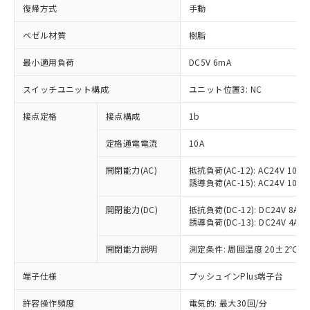
復帰方式
手動
ベゼル材質
樹脂
最小適用負荷
DC5V 6mA
スイッチユニット構成
ユニット位置3: NC
接点定格
接点構成
1b
定格通電電流
10A
※1 対応状況
開閉能力(AC)
抵抗負荷(AC-12): AC24V 10A/A
誘導負荷(AC-15): AC24V 10A/AC
対応済み：EU RoHS指令（10物質）の
開閉能力(DC)
抵抗負荷(DC-12): DC24V 8A/DC
非含有に対応した製品が提供可能な商品で
誘導負荷(DC-13): DC24V 4A/DC
す。
対応予定：EU RoHS指令（10物質）の非含
開閉能力説明
測定条件: 周囲温度 20±2℃、
ご利用条件
有に対応した製品に切り替える予定のある
商品です。
端子仕様
プッシュインPlus端子台
対応予定なし：EU RoHS指令（10物質）の
以下の条件をお読みいただき、同意のうえ
非含有に非対応の商品で、対応品を出す予
許容操作頻度
電気的: 最大30回/分
ご利用ください。