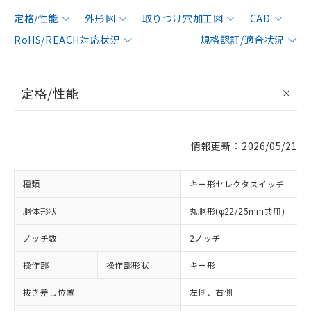
定格/性能
外形図
取りつけ穴加工図
CAD
RoHS/REACH対応状況
規格認証/適合状況
定格/性能
情報更新：2026/05/21
種類
キー形セレクタスイッチ
胴体形状
丸胴形(φ22/25mm共用)
ノッチ数
2ノッチ
操作部
操作部形状
キー形
抜き差し位置
左側、右側