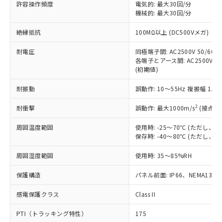
ご利用ください。
許容操作頻度
電気的: 最大30回/分
定はありません。
機械的: 最大30回/分
調査・確認中：EU RoHS指令（10物質）の
本サービスは、当社制御機器事業取扱
※1 中国RoHS○×表
非含有の対応状況を調査中または確認中の
絶縁抵抗
100MΩ以上 (DC500Vメガ)
商品の当社在庫状況および標準価格
商品です。
(税抜)を提供させていただくもので
「○」：最大均質材料含有率が中国RoHSの
非該当品：ライセンス料など無形物で、有
耐電圧
同極端子間: AC2500V 50/60Hz
す。
基準値以下であることを示します。
害物質有無と関係のない商品です。
各端子とアース間: AC2500V 50/
当社制御機器事業取扱商品の中には、
「×」：最大均質材料含有率が中国RoHSの
仕入先様の事情により、非含有部品として
(初期値)
本サービスの対象外となる商品もある
基準値を超えていることを示します。
いたものが、含有品と判明した場合などや
当社は、これら貴社製品のうち、外国
ことをご了承ください。
「－」：未確認です。当社販売部門へお問
耐振動
誤動作: 10～55Hz 複振幅 1.
むを得ず変更することがあります。
為替および外国貿易法に定める商品
在庫状況および標準価格照会結果は、
い合わせください。
（以下｢規制貨物等」という）を輸出
記載している更新日時点での社内デー
2
耐衝撃
誤動作: 最大1000m/s
(接点開
*EU RoHS指令（10物質）：
または国外への提供する場合は、日本
記
タに基づき作成されるものであり、閲
説明
鉛(Pb) 1000ppm以下、 水銀(Hg) 1000ppm以下、 カド
*中国RoHS10物質の基準値 (GB/T26572)：
国政府の輸出許可(または役務取引許
号
覧された時点での実際の在庫および標
ミウム(Cd) 100ppm以下、
周囲温度範囲
使用時: -25～70℃ (ただし
Pb(鉛) :1000ppm、 Hg(水銀) : 1000ppm、 Cd(カドミウ
可)を取得するなどの必要な手続きを
六価クロム(Cr(Ⅵ)) 1000ppm以下、ポリ臭化ビフェニル
ム) : 100ppm、
保存時: -40～80℃ (ただし
準価格とは異なる場合があることをご
類(PBB) 1000ppm以下、ポリ臭化ジフェニルエーテル類
Cr(Ⅵ)(六価クロム) : 1000ppm、 PBBs(ポリ臭化ビフェ
とります。
了承ください。
(PBDE) 1000ppm以下、フタル酸ビス(2-エチルヘキシ
○
一定数以上の在庫あり
ニル類) : 1000ppm、 PBDEs(ポリ臭化ジフェニルエーテ
当社は規制貨物を破棄する場合は、完
周囲湿度範囲
使用時: 35～85%RH
ル) (DEHP)(別名：DOP) 1000ppm以下、フタル酸ブチ
正式な納期状況および標準価格はお客
ル類) : 1000ppm、
ルベンジル（BBP） 1000ppm以下、フタル酸ジブチル
全に破砕するなど、違法に輸出されな
DBP(フタル酸ジブチル) : 1000ppm、 DIBP(フタル酸ジ
様のお取引先、またはお客様担当のオ
（DBP） 1000ppm以下、フタル酸ジイソブチル
イソブチル) : 1000ppm、 BBP(フタル酸ブチルベンジ
△
一定数には満たないが在庫あり
保護構造
パネル前面: IP66、NEMA13
いよう必要な手段を講じます。
ムロン制御機器販売店・当社販売員に
(DIBP) 1000ppm以下
ル) : 1000ppm、
当社は貴社製品を、核兵器、ミサイ
但し、RoHS指令で産業用監視および制御機器に対する
DEHP(フタル酸ビス(2-エチルヘキシル)) : 1000ppm
ご相談ください。
適用除外項目は除く。
感電保護クラス
Class II
ル、化学兵器、生物兵器またはその他
－
在庫なし(最新の在庫状況につ
オムロン制御機器販売店や当社販売拠
フタル酸エステル類の４物質については閾値を超える意
武器並びにこれらの製造装置等に一切
いては、お客様のお取引先、ま
図的な使用がないことを確認しています。
点は「
販売ネットワーク
」をご確認
PTI（トラッキング特性）
175
※2 環境保護使用期限
使用いたしません。
たはお客様担当のオムロン制御
ください。