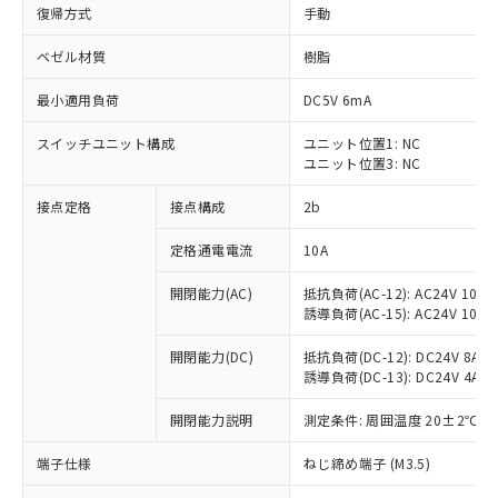
復帰方式
手動
ベゼル材質
樹脂
最小適用負荷
DC5V 6mA
スイッチユニット構成
ユニット位置1: NC
ユニット位置3: NC
接点定格
接点構成
2b
定格通電電流
10A
※1 対応状況
開閉能力(AC)
抵抗負荷(AC-12): AC24V 10A/A
誘導負荷(AC-15): AC24V 10A/AC
対応済み：EU RoHS指令（10物質）の
非含有に対応した製品が提供可能な商品で
開閉能力(DC)
抵抗負荷(DC-12): DC24V 8A/DC
す。
誘導負荷(DC-13): DC24V 4A/DC
対応予定：EU RoHS指令（10物質）の非含
ご利用条件
有に対応した製品に切り替える予定のある
開閉能力説明
測定条件: 周囲温度 20±2℃、
商品です。
端子仕様
ねじ締め端子 (M3.5)
対応予定なし：EU RoHS指令（10物質）の
以下の条件をお読みいただき、同意のうえ
非含有に非対応の商品で、対応品を出す予