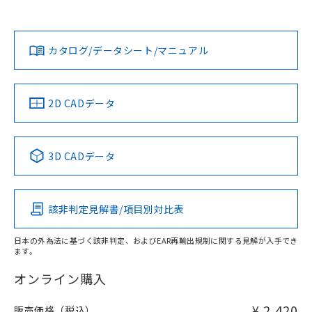
欄に対応日を記載しておりました。
既に当社にて対応品への在庫切替を完了
Yes
Yes
Yes
対応状況
対応予定月
※1
※2
ダウンロードデータをご利用いただく前に、以下を必ずお読
していることから、特段のことがない限
みください。
り、2022年1月12日より割愛しておりま
カタログ/データシート/マニュアル
対応済み
ソフトウェアの使用条件
す。
LR型式承認
DNV型式承認
BV型式承認
KR型式承
（イギリス
（ノルウェー
（フランス
（韓国
船舶規格）
船舶規格）
船舶規格）
船舶規格
中国 RoHS
注意事項・凡例
2D CADデータ
No
No
No
No
中国 RoHS表
※1 ※2
3D CADデータ
この製品の規格認証/適合状況ページへ
Pb
Hg
Cd
Cr(VI)
その他の認証はこちらのページからご検索ください
該非判定見解書/項目別対比表
X
O
O
O
日本の外為法に基づく該非判定、およびEAR再輸出規制に関する見解が入手でき
ます。
"対応済み"や非含有の記載がされた商品であっても、流通
在庫等で未対応品が混在する可能性があります。
オンライン購入
非含有品が必要な際は、弊社営業部門もしくは販売店へお
問い合わせください。
¥ 2,420
販売価格（税込）