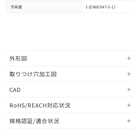
当社は、貴社製品を第三者に販売する
機器販売店・当社販売員にご確
在庫状況および標準価格結果を当社の
汚染度
3 (EN60947-5-1)
※2 対応予定月
「ｅ」：有害物質（10物質）のすべてが基
場合は、上記1、2および3の内容を当
認ください)
事前の承諾なく第三者に漏洩または開
準値以下であることを示します。
該第三者に通知します。また当社は、
示しないようお願いします。
部品在庫の切り替え状況などにより、予定
「10」：通常の使用状況下において有害物
販売先および販売に係わる関係者が違
マイパーツ機能（部品リスト作成サー
空
受注生産機種、また在庫状況の
月が前後することがあります。
質が外部に漏えいし、環境に深刻な影響を
法に輸出するおそれがある場合は、取
ビス）をご利用いただくには、I-Web
白
情報を公開していない機種
及ぼさない年数を意味します。
り引きをいたしません。
メンバーズにご登録されている必要が
「－」：未確認です。当社販売部門へお問
あります。
い合わせください。
お客様が当ウェブサイト上で当社にご
※3 非含有証明書ダウンロード
外形図
登録された部品リストについて、当社
および当社の共同利用者が、当社の製
下記の非含有証明書をダウンロードするこ
情報更新：2026/05/21
品・サービスに関するお客様との取
取りつけ穴加工図
とができます。
合意する
キャンセル
引・商談に必要な範囲で利用すること
をご了承ください。
情報更新：2026/05/21
EU RoHS指令（10物質）の非含有証明書
CAD
※当社の共同利用者とは、
"個人情報
51物質の非含有証明書（当社基準）
の共同利用に関して"
の「1.共同利
ログイン/会員登録いただくと、CADデータをダウンロー
※本証明書は発行日時点で非含有を証明す
用者の範囲」に記載されている法人を
RoHS/REACH対応状況
ドすることができます。
るもので、過去に遡って非含有を証明する
指します。
ものではありません。
情報更新：2026/7/29
規格認証/適合状況
また、RoHS指令のフタル酸エステル類４
物質の対応では、対応完了までの期間は出
ログイン/会員登録
EU RoHS
注意事項・凡例
荷製品に未対応品が混在することから備考
UL認証
CSA認証
CEマーキング