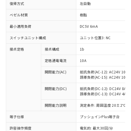
復帰方式
左自動
ベゼル材質
樹脂
最小適用負荷
DC5V 6mA
スイッチユニット構成
ユニット位置3: NC
接点定格
接点構成
1b
定格通電電流
10A
※1 対応状況
開閉能力(AC)
抵抗負荷(AC-12): AC24V 10A/A
誘導負荷(AC-15): AC24V 10A/AC
対応済み：EU RoHS指令（10物質）の
開閉能力(DC)
抵抗負荷(DC-12): DC24V 8A/DC
非含有に対応した製品が提供可能な商品で
誘導負荷(DC-13): DC24V 4A/DC
す。
対応予定：EU RoHS指令（10物質）の非含
開閉能力説明
測定条件: 周囲温度 20±2℃、
ご利用条件
有に対応した製品に切り替える予定のある
商品です。
端子仕様
プッシュインPlus端子台
対応予定なし：EU RoHS指令（10物質）の
以下の条件をお読みいただき、同意のうえ
非含有に非対応の商品で、対応品を出す予
許容操作頻度
電気的: 最大30回/分
ご利用ください。