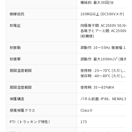
定はありません。
機械的: 最大30回/分
調査・確認中：EU RoHS指令（10物質）の
本サービスは、当社制御機器事業取扱
※1 中国RoHS○×表
非含有の対応状況を調査中または確認中の
絶縁抵抗
100MΩ以上 (DC500Vメガ)
商品の当社在庫状況および標準価格
商品です。
(税抜)を提供させていただくもので
「○」：最大均質材料含有率が中国RoHSの
耐電圧
同極端子間: AC2500V 50/60Hz
非該当品：ライセンス料など無形物で、有
す。
各端子とアース間: AC2500V 50/
基準値以下であることを示します。
害物質有無と関係のない商品です。
当社制御機器事業取扱商品の中には、
(初期値)
「×」：最大均質材料含有率が中国RoHSの
仕入先様の事情により、非含有部品として
本サービスの対象外となる商品もある
基準値を超えていることを示します。
いたものが、含有品と判明した場合などや
当社は、これら貴社製品のうち、外国
耐振動
誤動作: 10～55Hz 複振幅 1.
ことをご了承ください。
「－」：未確認です。当社販売部門へお問
むを得ず変更することがあります。
為替および外国貿易法に定める商品
在庫状況および標準価格照会結果は、
い合わせください。
（以下｢規制貨物等」という）を輸出
2
耐衝撃
誤動作: 最大1000m/s
(接点開
記載している更新日時点での社内デー
*EU RoHS指令（10物質）：
または国外への提供する場合は、日本
記
タに基づき作成されるものであり、閲
説明
鉛(Pb) 1000ppm以下、 水銀(Hg) 1000ppm以下、 カド
*中国RoHS10物質の基準値 (GB/T26572)：
周囲温度範囲
使用時: -25～70℃ (ただし
国政府の輸出許可(または役務取引許
号
覧された時点での実際の在庫および標
ミウム(Cd) 100ppm以下、
Pb(鉛) :1000ppm、 Hg(水銀) : 1000ppm、 Cd(カドミウ
保存時: -40～80℃ (ただし
可)を取得するなどの必要な手続きを
六価クロム(Cr(Ⅵ)) 1000ppm以下、ポリ臭化ビフェニル
ム) : 100ppm、
準価格とは異なる場合があることをご
類(PBB) 1000ppm以下、ポリ臭化ジフェニルエーテル類
Cr(Ⅵ)(六価クロム) : 1000ppm、 PBBs(ポリ臭化ビフェ
とります。
了承ください。
(PBDE) 1000ppm以下、フタル酸ビス(2-エチルヘキシ
○
一定数以上の在庫あり
ニル類) : 1000ppm、 PBDEs(ポリ臭化ジフェニルエーテ
周囲湿度範囲
使用時: 35～85%RH
当社は規制貨物を破棄する場合は、完
ル) (DEHP)(別名：DOP) 1000ppm以下、フタル酸ブチ
正式な納期状況および標準価格はお客
ル類) : 1000ppm、
ルベンジル（BBP） 1000ppm以下、フタル酸ジブチル
全に破砕するなど、違法に輸出されな
DBP(フタル酸ジブチル) : 1000ppm、 DIBP(フタル酸ジ
様のお取引先、またはお客様担当のオ
保護構造
パネル前面: IP66、NEMA13
（DBP） 1000ppm以下、フタル酸ジイソブチル
イソブチル) : 1000ppm、 BBP(フタル酸ブチルベンジ
△
一定数には満たないが在庫あり
いよう必要な手段を講じます。
ムロン制御機器販売店・当社販売員に
(DIBP) 1000ppm以下
ル) : 1000ppm、
当社は貴社製品を、核兵器、ミサイ
但し、RoHS指令で産業用監視および制御機器に対する
DEHP(フタル酸ビス(2-エチルヘキシル)) : 1000ppm
ご相談ください。
感電保護クラス
Class II
適用除外項目は除く。
ル、化学兵器、生物兵器またはその他
－
在庫なし(最新の在庫状況につ
オムロン制御機器販売店や当社販売拠
フタル酸エステル類の４物質については閾値を超える意
武器並びにこれらの製造装置等に一切
いては、お客様のお取引先、ま
図的な使用がないことを確認しています。
PTI（トラッキング特性）
175
点は「
販売ネットワーク
」をご確認
※2 環境保護使用期限
使用いたしません。
たはお客様担当のオムロン制御
ください。