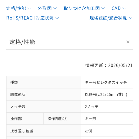
定格/性能
外形図
取りつけ穴加工図
CAD
RoHS/REACH対応状況
規格認証/適合状況
定格/性能
情報更新：2026/05/21
種類
キー形セレクタスイッチ
胴体形状
丸胴形(φ22/25mm共用)
ノッチ数
2ノッチ
操作部
操作部形状
キー形
抜き差し位置
左側