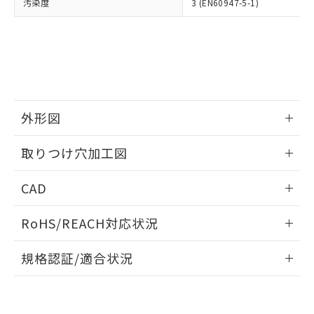
当社は、貴社製品を第三者に販売する
汚染度
3 (EN60947-5-1)
機器販売店・当社販売員にご確
在庫状況および標準価格結果を当社の
※2 対応予定月
「ｅ」：有害物質（10物質）のすべてが基
場合は、上記1、2および3の内容を当
認ください)
事前の承諾なく第三者に漏洩または開
準値以下であることを示します。
該第三者に通知します。また当社は、
示しないようお願いします。
部品在庫の切り替え状況などにより、予定
「10」：通常の使用状況下において有害物
販売先および販売に係わる関係者が違
マイパーツ機能（部品リスト作成サー
空
受注生産機種、また在庫状況の
月が前後することがあります。
質が外部に漏えいし、環境に深刻な影響を
法に輸出するおそれがある場合は、取
ビス）をご利用いただくには、I-Web
白
情報を公開していない機種
及ぼさない年数を意味します。
り引きをいたしません。
メンバーズにご登録されている必要が
「－」：未確認です。当社販売部門へお問
あります。
い合わせください。
お客様が当ウェブサイト上で当社にご
外形図
※3 非含有証明書ダウンロード
登録された部品リストについて、当社
および当社の共同利用者が、当社の製
情報更新：2026/05/21
下記の非含有証明書をダウンロードするこ
取りつけ穴加工図
品・サービスに関するお客様との取
とができます。
合意する
キャンセル
引・商談に必要な範囲で利用すること
情報更新：2026/05/21
をご了承ください。
CAD
EU RoHS指令（10物質）の非含有証明書
※当社の共同利用者とは、
"個人情報
51物質の非含有証明書（当社基準）
の共同利用に関して"
の「1.共同利
ログイン/会員登録いただくと、CADデータをダウンロー
RoHS/REACH対応状況
※本証明書は発行日時点で非含有を証明す
用者の範囲」に記載されている法人を
ドすることができます。
るもので、過去に遡って非含有を証明する
指します。
情報更新：2026/7/29
ものではありません。
規格認証/適合状況
また、RoHS指令のフタル酸エステル類４
ログイン/会員登録
EU RoHS
注意事項・凡例
物質の対応では、対応完了までの期間は出
A22NK-2BL-01BA-P002についての規格認証/適合状況につい
荷製品に未対応品が混在することから備考
ては、「カスタマーサポートセンタ お客様相談室」または貴
欄に対応日を記載しておりました。
社担当オムロン営業員または販売店にお問い合わせくださ