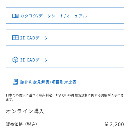
既に当社にて対応品への在庫切替を完了
対応状況
対応予定月
※1
※2
い。
ダウンロードデータをご利用いただく前に、以下を必ずお読
していることから、特段のことがない限
みください。
カタログ/データシート/マニュアル
り、2022年1月12日より割愛しておりま
対応済み
ソフトウェアの使用条件
お問い合わせ
す。
中国 RoHS
注意事項・凡例
2D CADデータ
中国 RoHS表
※1 ※2
3D CADデータ
Pb
Hg
Cd
Cr(VI)
該非判定見解書/項目別対比表
X
O
O
O
日本の外為法に基づく該非判定、およびEAR再輸出規制に関する見解が入手でき
ます。
"対応済み"や非含有の記載がされた商品であっても、流通
在庫等で未対応品が混在する可能性があります。
オンライン購入
非含有品が必要な際は、弊社営業部門もしくは販売店へお
問い合わせください。
¥ 2,200
販売価格（税込）